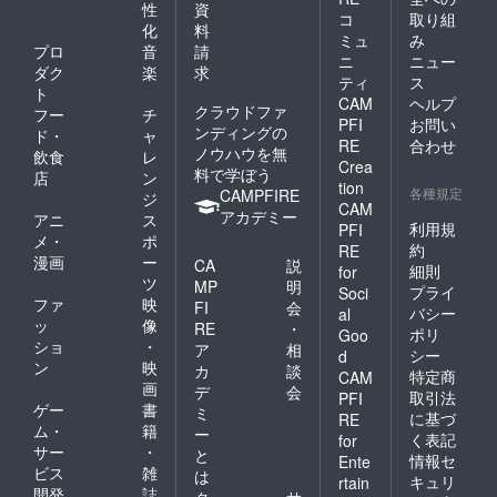
性
資
コ
取り組
化
料
ミュ
み
プロ
音
請
ニ
ニュー
ダク
楽
求
ティ
ス
ト
CAM
ヘルプ
クラウドファ
フー
チ
PFI
お問い
ンディングの
ド・
ャ
RE
合わせ
ノウハウを無
飲食
レ
Crea
料で学ぼう
店
ン
tion
各種規定
CAMPFIRE
ジ
CAM
アカデミー
アニ
ス
利用規
PFI
メ・
ポ
約
RE
漫画
ー
CA
説
細則
for
ツ
MP
明
プライ
Soci
ファ
映
FI
会
バシー
al
ッ
像
RE
・
ポリ
Goo
ショ
・
ア
相
シー
d
ン
映
カ
談
特定商
CAM
画
デ
会
取引法
PFI
ゲー
書
ミ
に基づ
RE
ム・
籍
ー
く表記
for
サー
・
と
情報セ
Ente
ビス
雑
は
キュリ
rtain
開発
誌
ク
サ