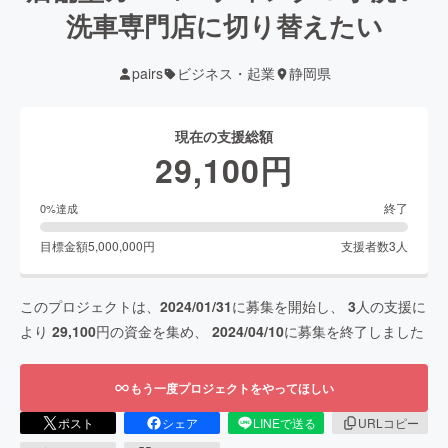
洗車専門店に切り替えたい
pairs
ビジネス・起業
静岡県
現在の支援総額
29,100
円
終了
0
%達成
目標金額
5,000,000
円
支援者数
3
人
このプロジェクトは、
2024/01/31
に募集を開始し、
3
人の支援に
より
29,100
円の資金を集め、
2024/04/10
に募集を終了しました
もう一度プロジェクトをやってほしい
ポスト
シェア
LINEで送る
URLコピー