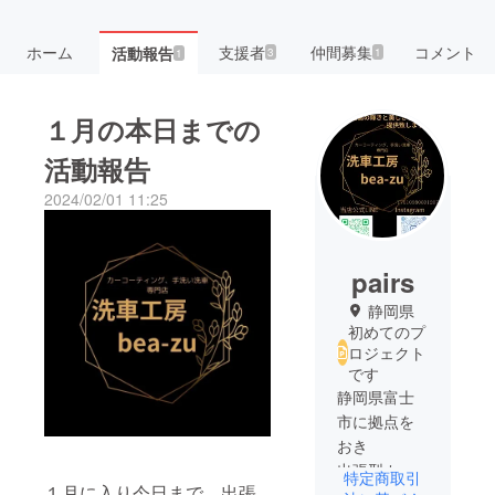
ホーム
支援者
仲間募集
コメント
活動報告
3
1
1
１月の本日までの
活動報告
2024/02/01 11:25
pairs
静岡県
初めてのプ
ロジェクト
です
静岡県富士
市に拠点を
おき
出張型カー
特定商取引
１月に入り今日まで、出張
コーティン