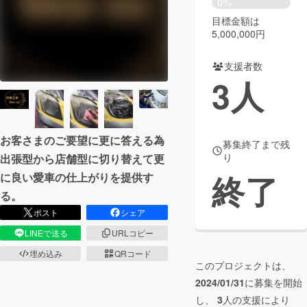
0%
目標金額は
まちづくり・地域活性化
5,000,000円
支援者数
CAMPFIRE for Social Good
CAMPFIRE Creation
3
人
CAMPFIREふるさと納税
machi-ya
コミュニティ
お客さまのご要望に更に答える為
募集終了まで残
り
出張型から店舗型に切り替えて更
終了
に良い愛車の仕上がりを提供す
る。
ポスト
シェア
LINEで送る
URLコピー
埋め込み
QRコード
このプロジェクトは、
2024/01/31
に募集を開始
し、
3
人の支援により