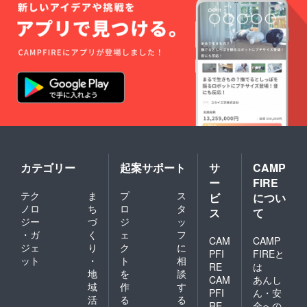
カテゴリー
起案サポート
サ
CAMP
ー
FIRE
テク
ま
プ
ス
ビ
につい
ノロ
ち
ロ
タ
ス
て
ジー
づ
ジ
ッ
・ガ
く
ェ
フ
CAM
CAMP
ジェ
り
ク
に
PFI
FIREと
ット
・
ト
相
RE
は
地
を
談
CAM
あんし
域
作
す
PFI
ん・安
活
る
る
RE
全への