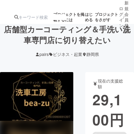
新
ロ
規
グ
会
プロジェクトを掲
はじ
プロジェクト
/
載するには
める
をさがす
イ
員
ン
登
店舗型カーコーティング＆手洗い洗
録
車専門店に切り替えたい
人気のプロ
注目のリ
注目の新着プロ
募集終了が近いプ
もうすぐ公開
pairs
ビジネス・起業
静岡県
ジェクト
ターン
ジェクト
ロジェクト
されます
アート・写真
音楽
現在の支援総
額
29,1
テクノロジー・ガジェット
ゲーム・サ
00
円
映像・映画
書籍・雑誌
ビジネス・起業
チャレンジ