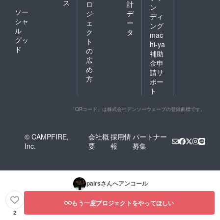
ス
ロ
計
ン
ソー
ジ
デ
ディ
シャ
ェ
ー
ング
ル
ク
タ
mac
グッ
ト
hi-ya
ド
の
補助
広
金申
め
請サ
方
ポー
ト
「QRコード」は株式会社デンソーウェーブの登録商標です。
© CAMPFIRE,
会社概
採用情
パートナー
Inc.
要
報
募集
pairs
さんへアンコール
もう一度プロジェクトをやってほしい
2