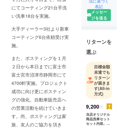
法に基づく
グ及び手洗
表記
にてコーティング21台手洗
メッセー
い洗車専門
い洗車18台を実施。
ジを送る
店を経営し
てます。
大手ディーラー3社より新車
コーティング6台依頼受け実
リターンを
施。
選ぶ
また、ポスティングを１月
２日から本日までに富士市
目標金額
未達でも
富士宮市沼津市静岡市にて
リターン
4700軒実施。プロジェクト
が届きま
す
(All-in
成功に向け更にポスティン
方式)
グの強化。自動車販売店へ
9,200
の営業活動を続けていきま
円
当店オリジナル
す。尚、ポスティングは家
商品洗車セット
セット内容。リ
族、友人のご協力を頂き