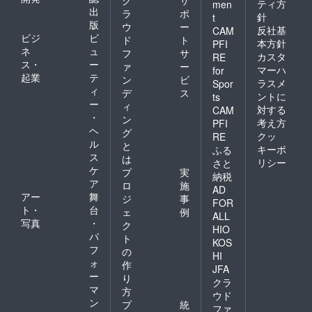
ティ方
men
出
ラ
ポ
針
t
版
ウ
ー
反社基
CAM
ビジ
ビ
ド
ト
本方針
PFI
ネ
ュ
フ
サ
カスタ
RE
ス・
ー
ァ
ー
マーハ
for
起業
テ
ン
ビ
ラスメ
Spor
ィ
デ
ス
ントに
ts
ー
ィ
対する
CAM
・
ン
考え方
PFI
ヘ
グ
クッ
RE
ル
と
キーポ
ふる
ス
は
リシー
さと
ケ
プ
実
納税
ア
ロ
施
AD
アー
舞
ジ
事
FOR
ト・
台
ェ
例
ALL
写真
・
ク
HIO
パ
ト
KOS
フ
の
HI
ォ
作
JFA
ー
り
クラ
マ
方
ウド
ン
プ
統
ファ