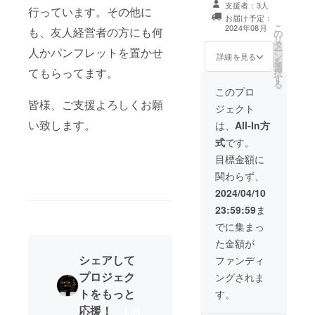
テールブラシ、
支援者：3人
行っています。その他に
ボディ用ラモッ
お届け予定：
プ、洗車用洗
こ
2024年08月
も、友人経営者の方にも何
の
剤、拭き上げタ
リ
タ
オルタイヤワッ
ー
人かパンフレットを置かせ
ン
クス リターン品
詳細を見る
を
選
限定無し 2024年
てもらってます。
択
す
8月から佐川急便
る
にて 順次配送予
このプロ
定。
皆様、ご支援よろしくお願
ジェクト
い致します。
は、
All-In方
式
です。
目標金額に
関わらず、
2024/04/10
23:59:59
ま
でに集まっ
た金額が
シェアして
ファンディ
プロジェク
ングされま
トをもっと
す。
応援！
LIN