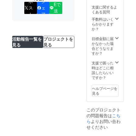
ポ
シ
Eで
支援に関するよ
ス
ェ
送
くある質問
ト
ア
る
手数料はいく
らかかります
か？
活動報告一覧を
プロジェクトを
目標金額に届
かなかった場
見る
見る
合どうなりま
すか？
支援で困った
時はどこに相
談したらいい
ですか？
ヘルプページを
見る
このプロジェクト
の問題報告は
こち
ら
よりお問い合わ
せください