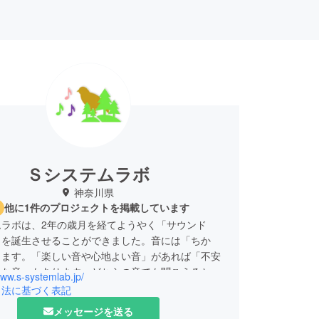
Ｓシステムラボ
神奈川県
他に1件のプロジェクトを掲載しています
ムラボは、2年の歳月を経てようやく「サウンド
」を誕生させることができました。音には「ちか
ります。「楽しい音や心地よい音」があれば「不安
快な音」もあります。どちらの音でも聞こえると、
www.s-systemlab.jp/
こ？」と探したりしませんか？これは人間の本能で
引法に基づく表記
？Ｓシステムラボは、この「サウンドレーダー」を
メッセージを送る
っと身近なものにして、いつか究極の「サウンド