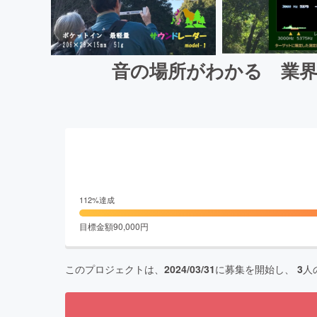
音の場所がわかる 業界
112
%達成
目標金額
90,000
円
このプロジェクトは、
2024/03/31
に募集を開始し、
3
人