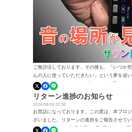
ご無沙汰しております。その後も、「いつか究
んの人に使っていただきたい」という夢を追い
やく第２弾サウンドレーダーminiをお見せで
ディングで公開いたしました。model-1に
リターン進捗のお知らせ
界に挑戦しました。https://camp-fire.jp/projects/
2024/08/09 22:36
お世話になっております。この度は、本プロジ
ざいました。リターンの進捗をご報告させてい
（model-1） １名様本日（8月9日）ヤマ