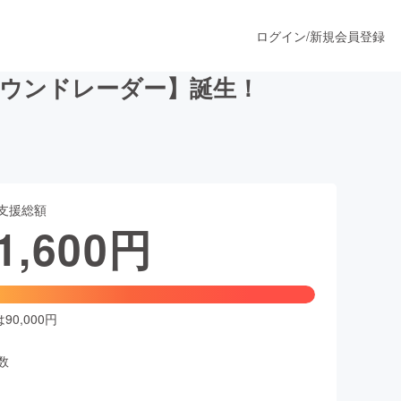
ログイン
/
新規会員登録
サウンドレーダー】誕生！
うすぐ公開されます
支援総額
プロダクト
1,600
円
ファッション
スポーツ
0,000円
数
ア
ソーシャルグッド
人