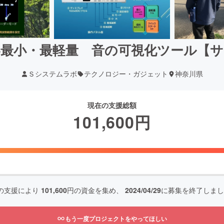
最小・最軽量 音の可視化ツール【
Ｓシステムラボ
テクノロジー・ガジェット
神奈川県
現在の支援総額
101,600
円
の支援により
101,600
円の資金を集め、
2024/04/29
に募集を終了しまし
もう一度プロジェクトをやってほしい