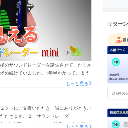
レーダー
をよろし
リターン
目
極のサウンドレーダーを誕生させて、たくさ
求め続けていました。1年半かかって、よう
きるようになりましたので、クラウドファン
もっと見る
はかないませんが、実用性重視で価格と性能の限
詳細を見
886379/view
ェクトにご支援いただき、誠にありがとうご
ただきます。２ サウンドレーダー
ト運輸から出荷いたしました。通常でしたら翌日
もっと見る