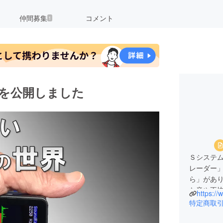
仲間募集
コメント
1
i を公開しました
Ｓシステ
レーダー
ら」があ
な音や不
https://
つい「ど
特定商取
しょうか
もっとも