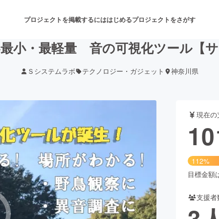
プロジェクトを掲載するには
はじめる
プロジェクトをさがす
最小・最軽量 音の可視化ツール【
Ｓシステムラボ
テクノロジー・ガジェット
神奈川県
注目のリターン
注目の新着プロジェクト
募集終了が近いプロジェクト
も
現在の
音楽
舞台・パフォーマンス
10
ゲーム・サービス開発
フード・飲食店
112%
書籍・雑誌出版
アニメ・漫画
目標金額は9
支援者
チャレンジ
ビューティー・ヘルスケ
3