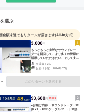
」を誕生させたいと思っています。あたたかい応援
くお願いいたします。
を選ぶ
標金額未達でもリターンが届きます
(All-in方式)
3,000
円
もっともっと身近なサウンドレー
ダーを開発して、より多くの皆様に
活用していただきたい、そして支援
および応援していただいた支援者様
支援者：2人
への感謝とお礼の気持ちを込めたミ
お届け予定：2024年07月
ニチュアストラップを提供いたしま
す。 ・商品名：サウンドレーダー
（model-1）ミニチュアストラップ
このリターンを選択する
る
・数量 ：1点 ・幅だけを１／２
（109ｘ29x15mm 15g)にしました
・本品は動作しません（ディスプ
レーとスイッチは印刷です） ・本品
93,600
以外の小物は演出品です
円
残り
9
●お届け内容 ・サウンドレーダー本
体 x1 ・USBケーブル x1 ・日本語