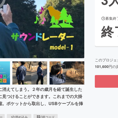
募集終
CAMPFIRE for Social Good
CAMPFIRE Creation
終
CAMPFIREふるさと納税
machi-ya
コミュニティ
このプロジェ
101,600
円の
に消えてしまう。２年の歳月を経て誕生した
に見つけることができます。これまでの大掛
縮。ポケットから取出し、USBケーブルを挿
ピー
埋め込み
QRコード