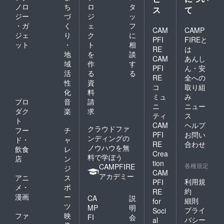
ノロ
ち
ロ
タ
ス
て
ジー
づ
ジ
ッ
・ガ
く
ェ
フ
CAM
CAMP
ジェ
り
ク
に
PFI
FIREと
ット
・
ト
相
RE
は
地
を
談
CAM
あんし
域
作
す
PFI
ん・安
活
る
る
RE
全への
性
資
コ
取り組
化
料
ミュ
み
プロ
音
請
ニ
ニュー
ダク
楽
求
ティ
ス
ト
CAM
ヘルプ
クラウドファ
フー
チ
PFI
お問い
ンディングの
ド・
ャ
RE
合わせ
ノウハウを無
飲食
レ
Crea
料で学ぼう
店
ン
tion
各種規定
CAMPFIRE
ジ
CAM
アカデミー
アニ
ス
利用規
PFI
メ・
ポ
約
RE
漫画
ー
CA
説
細則
for
ツ
MP
明
プライ
Soci
ファ
映
FI
会
バシー
al