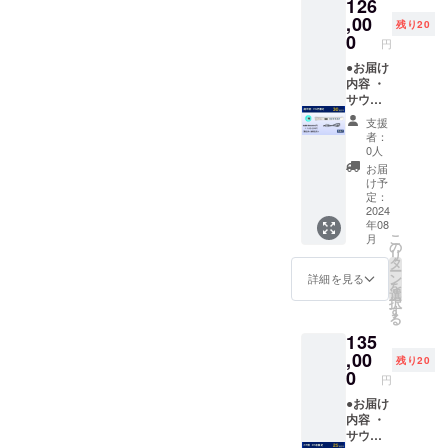
126
F 定価
スプ
180,000
,00
レーと
残り20
円 →
スイッ
0
円
108,000
チは印
円（税
●お届け
刷で
込み、
内容 ・
す） ・
送料込
サウン
本品以
み） ●
ドレー
外の小
支援
保証期
ダー本
物は演
者：
間 納品
体 x1 ・
出品で
0人
後６ケ
USB
す
お届
月
ケーブ
け予
ル x1 ・
定：
日本語
2024
年08
説明書
こ
月
x1 ・特
の
リ
典 x1 ●
タ
ー
定価か
ン
詳細を見る
を
ら
選
択
30%OF
す
る
F 定価
135
180,000
円 →
,00
残り20
126,000
0
円
円（税
込み、
●お届け
送料込
内容 ・
み） ●
サウン