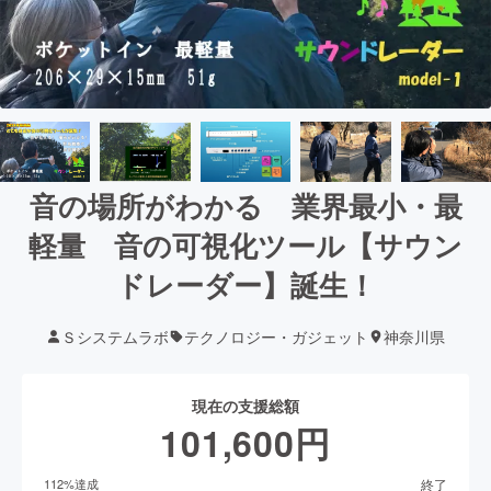
音の場所がわかる 業界最小・最
軽量 音の可視化ツール【サウン
ドレーダー】誕生！
Ｓシステムラボ
テクノロジー・ガジェット
神奈川県
現在の支援総額
101,600
円
終了
112
%達成