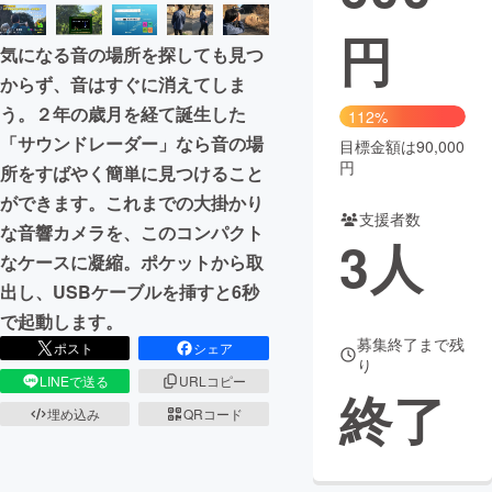
円
まちづくり・地域活性化
気になる音の場所を探しても見つ
からず、音はすぐに消えてしま
CAMPFIRE for Social Good
CAMPFIRE Creation
う。２年の歳月を経て誕生した
112%
CAMPFIREふるさと納税
machi-ya
コミュニティ
「サウンドレーダー」なら音の場
目標金額は90,000
円
所をすばやく簡単に見つけること
ができます。これまでの大掛かり
支援者数
な音響カメラを、このコンパクト
3
人
なケースに凝縮。ポケットから取
出し、USBケーブルを挿すと6秒
で起動します。
募集終了まで残
ポスト
シェア
り
LINEで送る
URLコピー
終了
埋め込み
QRコード