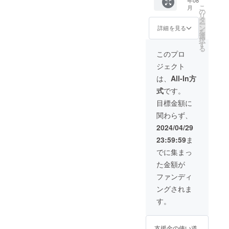
説明書
こ
月
x2 ・特
の
リ
典 x2 ●
タ
ー
数量限
ン
詳細を見る
を
定！定
選
択
価から
す
る
35%OF
このプロ
F 定価
ジェクト
360,000
円 →
は、
All-In方
234,000
式
です。
円（税
込み、
目標金額に
送料込
関わらず、
み） ●
保証期
2024/04/29
間 納品
23:59:59
ま
後６ケ
月
でに集まっ
た金額が
ファンディ
ングされま
す。
支援金の使い道