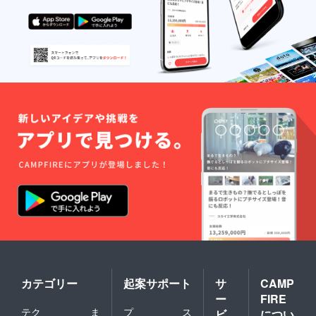
カテゴリー
起案サポート
サ
CAMP
ー
FIRE
テク
ま
プ
ス
ビ
につい