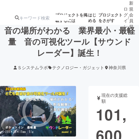
新
ロ
規
グ
会
プロジェクトを掲
はじ
プロジェクト
/
載するには
める
をさがす
イ
員
ン
登
音の場所がわかる 業界最小・最軽
録
量 音の可視化ツール【サウンド
レーダー】誕生！
人気のプロ
注目のリ
注目の新着プロ
募集終了が近いプ
もうすぐ公開
ジェクト
ターン
ジェクト
ロジェクト
されます
Ｓシステムラボ
テクノロジー・ガジェット
神奈川県
アート・写真
音楽
現在の支援総
テクノロジー・ガジェット
ゲーム・サ
額
101,
映像・映画
書籍・雑誌
600
ビジネス・起業
チャレンジ