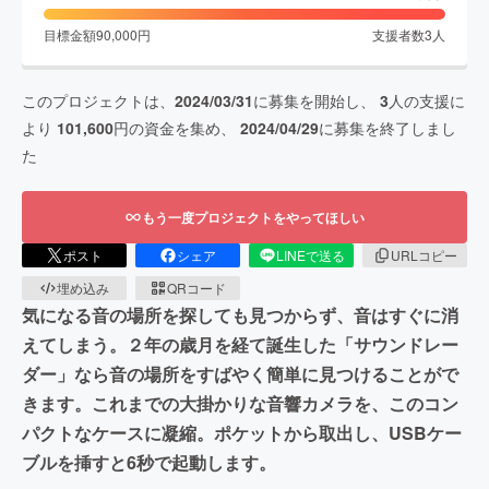
目標金額
90,000
円
支援者数
3
人
このプロジェクトは、
2024/03/31
に募集を開始し、
3
人の支援に
より
101,600
円の資金を集め、
2024/04/29
に募集を終了しまし
た
もう一度プロジェクトをやってほしい
ポスト
シェア
LINEで送る
URLコピー
埋め込み
QRコード
気になる音の場所を探しても見つからず、音はすぐに消
えてしまう。２年の歳月を経て誕生した「サウンドレー
ダー」なら音の場所をすばやく簡単に見つけることがで
きます。これまでの大掛かりな音響カメラを、このコン
パクトなケースに凝縮。ポケットから取出し、USBケー
ブルを挿すと6秒で起動します。