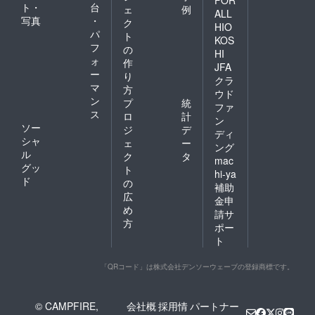
ト・
台
ェ
例
ALL
写真
・
ク
HIO
パ
ト
KOS
フ
の
HI
ォ
作
JFA
ー
り
クラ
マ
方
ウド
ン
プ
統
ファ
ス
ロ
計
ン
ソー
ジ
デ
ディ
シャ
ェ
ー
ング
ル
ク
タ
mac
グッ
ト
hi-ya
ド
の
補助
広
金申
め
請サ
方
ポー
ト
「QRコード」は株式会社デンソーウェーブの登録商標です。
© CAMPFIRE,
会社概
採用情
パートナー