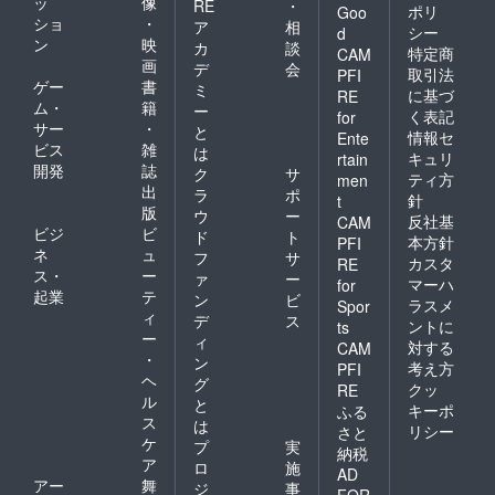
ッ
像
RE
・
ポリ
Goo
ショ
・
ア
相
シー
d
ン
映
カ
談
特定商
CAM
画
デ
会
取引法
PFI
ゲー
書
ミ
に基づ
RE
ム・
籍
ー
く表記
for
サー
・
と
情報セ
Ente
ビス
雑
は
キュリ
rtain
開発
誌
ク
サ
ティ方
men
出
ラ
ポ
針
t
版
ウ
ー
反社基
CAM
ビジ
ビ
ド
ト
本方針
PFI
ネ
ュ
フ
サ
カスタ
RE
ス・
ー
ァ
ー
マーハ
for
起業
テ
ン
ビ
ラスメ
Spor
ィ
デ
ス
ントに
ts
ー
ィ
対する
CAM
・
ン
考え方
PFI
ヘ
グ
クッ
RE
ル
と
キーポ
ふる
ス
は
リシー
さと
ケ
プ
実
納税
ア
ロ
施
AD
アー
舞
ジ
事
FOR