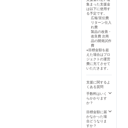
集まった支援金
は以下に使用す
る予定です。
広報/宣伝費
リターン仕入
れ費
製品の改善・
改良費 次商
品の開発試作
費
※目標金額を超
えた場合はプロ
ジェクトの運営
費に充てさせて
いただきます。
支援に関するよ
くある質問
手数料はいく
らかかります
か？
目標金額に届
かなかった場
合どうなりま
すか？