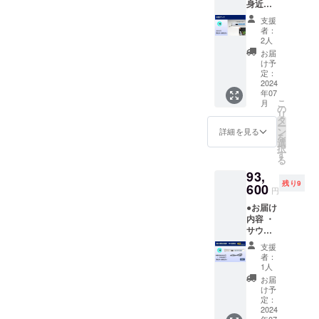
身近な
か？これは
サウン
支援
ドレー
人間の本能
者：
ダーを
2人
でしょう
開発し
お届
か？Ｓシス
て、よ
け予
り多く
定：
テムラボ
の皆様
2024
は、この
年07
に活用
こ
月
「サウンド
してい
の
リ
ただき
タ
レーダー」
ー
たい、
ン
詳細を見る
をもっと
を
そして
選
択
支援お
もっと身近
す
る
よび応
なものにし
93,
援して
て、いつか
残り9
いただ
600
円
いた支
究極の「サ
●お届け
援者様
ウンドレー
内容 ・
への感
サウン
ダー」を誕
謝とお
ドレー
礼の気
生させたい
支援
ダー本
持ちを
者：
と思ってい
体 x1 ・
込めた
1人
USB
ミニ
ます。あた
お届
ケーブ
チュア
け予
たかい応援
ル x1 ・
スト
定：
をよろしく
日本語
2024
ラップ
年07