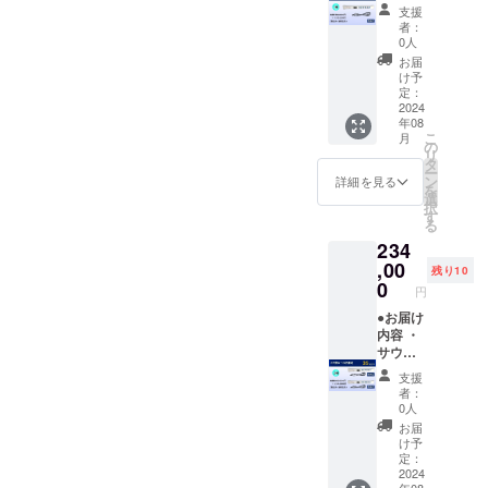
保証期
ドレー
支援
間 納品
ダー本
者：
後６ケ
体 x1 ・
0人
月
USB
お届
ケーブ
け予
ル x1 ・
定：
日本語
2024
年08
説明書
こ
月
x1 ・特
の
リ
典 x1 ●
タ
ー
数量限
ン
詳細を見る
を
定！定
選
択
価から
す
る
25%OF
234
F 定価
180,000
,00
残り10
円 →
0
円
135,000
円（税
●お届け
込み、
内容 ・
送料込
サウン
み） ●
ドレー
支援
保証期
ダー本
者：
間 納品
体 x2 ・
0人
後６ケ
USB
お届
月）
ケーブ
け予
ル x2 ・
定：
日本語
2024
年08