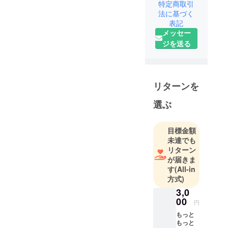
「サウンド
特定商取引
レーダー」
法に基づく
表記
を誕生させ
メッセー
ることがで
ジを送る
きました。
音には「ち
から」があ
ります。
リターンを
「楽しい音
や心地よい
選ぶ
音」があれ
ば「不安な
目標金額
音や不快な
未達でも
音」もあり
リターン
ます。どち
が届きま
す
(All-in
らの音でも
方式)
聞こえる
3,0
と、つい
00
「どこ？」
円
と探したり
もっと
もっと
しません