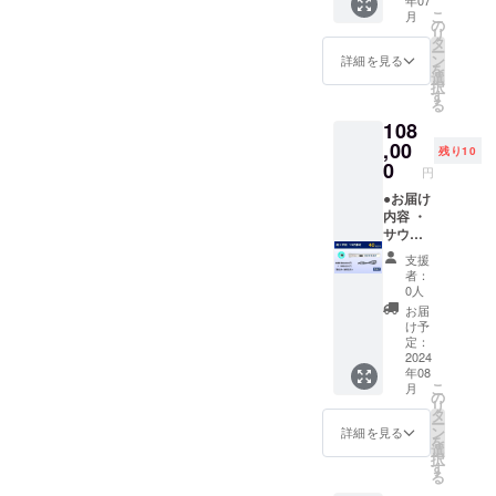
説明書
を提供
お願いいた
こ
月
x1 ・特
いたし
の
します。
リ
典 x1 ●
ます。
タ
ー
数量限
・商品
ン
詳細を見る
を
定！定
名：サ
選
択
価から
ウンド
す
る
48%OF
レー
108
F 定価
ダー
180,000
,00
（mode
残り10
円 →
l-1）ミ
0
円
93,600
ニチュ
円（税
●お届け
アスト
込み、
内容 ・
ラップ
送料込
サウン
・数
み） ●
ドレー
量 ：1
支援
保証期
ダー本
点 ・幅
者：
間 納品
体 x1 ・
だけを
0人
後６ケ
USB
１／２
お届
月
ケーブ
（109ｘ
け予
ル x1 ・
29x15
定：
日本語
2024
mm
年08
説明書
15g)に
こ
月
x1 ・特
しまし
の
リ
典 x1 ●
た ・本
タ
ー
数量限
品は動
ン
詳細を見る
を
定！定
作しま
選
択
価から
せん
す
る
40%OF
（ディ