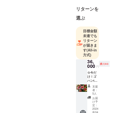
リターンを
選ぶ
目標金額
未達でも
リターン
が届きま
す
(All-in
方式)
36,
残り93
000
円
☆今だ
け！ゴ
ハンto
ニク
支援
VIP会員
者：
98名募
5人
集☆ し
お届
も井離
け予
ゴハン
定：
toニ
2024
年04
ク VIP