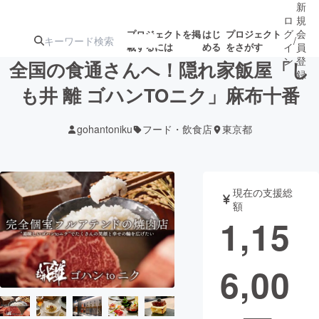
新
ロ
規
グ
会
プロジェクトを掲
はじ
プロジェクト
/
載するには
める
をさがす
イ
員
ン
登
全国の食通さんへ！隠れ家飯屋「し
録
も井 離 ゴハンTOニク」麻布十番
人気のプロ
注目のリ
注目の新着プロ
募集終了が近いプ
もうすぐ公開
gohantoniku
フード・飲食店
東京都
ジェクト
ターン
ジェクト
ロジェクト
されます
アート・写真
音楽
現在の支援総
額
1,15
テクノロジー・ガジェット
ゲーム・サ
6,00
映像・映画
書籍・雑誌
ビジネス・起業
チャレンジ