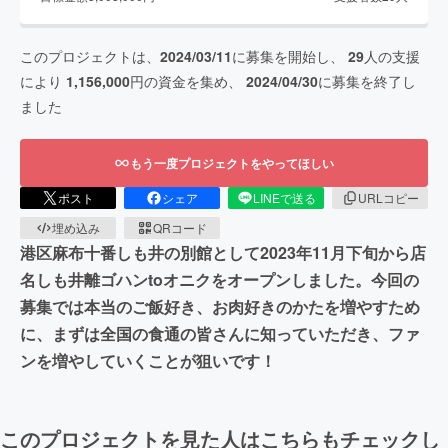
このプロジェクトは、
2024/03/11
に募集を開始し、
29
人の支援
により
1,156,000
円の資金を集め、
2024/04/30
に募集を終了し
ました
もう一度プロジェクトをやってほしい
ポスト
シェア
LINEで送る
URLコピー
埋め込み
QRコード
港区麻布十番しも井の別館として2023年11月下旬から店
名しも井離ゴハンtoオニクをオープンしました。今回の
募集では本当のご飯好き、お肉好きのかたを増やすため
に、まずは全国の食通の皆さんに知っていただき、ファ
ンを増やしていくことが狙いです！
このプロジェクトを見た人はこちらもチェックし