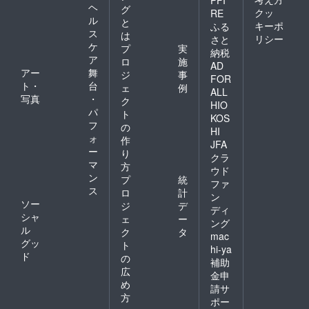
ヘ
グ
鍋コー
クッ
RE
ル
ス
と
キーポ
ふる
28,000
ス
は
リシー
さと
円(税別)
ケ
プ
実
納税
・本家
ア
ロ
施
麻布十
AD
アー
舞
ジ
事
番 しも
FOR
ト・
台
井 メ
ェ
例
ALL
ニュー
写真
・
ク
HIO
での利
パ
ト
KOS
用可、
フ
の
とメ
HI
ォ
作
ニュー
JFA
ー
デリバ
り
クラ
リー
マ
方
ウド
可！ ※
ン
プ
統
ファ
近隣グ
ス
ロ
計
ン
ループ
ソー
ジ
デ
店舗の
ディ
シャ
ェ
ー
タッカ
ング
ル
ンマリ
ク
タ
mac
大学の
グッ
ト
hi-ya
タッカ
ド
の
補助
ンマリ
広
鍋や、
金申
め
麻布し
請サ
も井の
方
ポー
人気メ