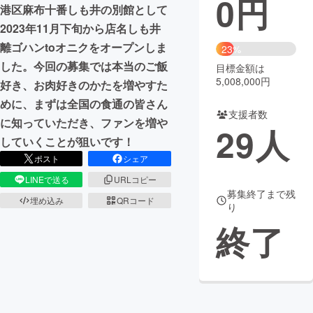
0
円
港区麻布十番しも井の別館として
まちづくり・地域活性化
2023年11月下旬から店名しも井
離ゴハンtoオニクをオープンしま
23%
した。今回の募集では本当のご飯
目標金額は
CAMPFIRE for Social Good
CAMPFIRE Creation
5,008,000円
好き、お肉好きのかたを増やすた
CAMPFIREふるさと納税
machi-ya
コミュニティ
めに、まずは全国の食通の皆さん
支援者数
に知っていただき、ファンを増や
29
人
していくことが狙いです！
ポスト
シェア
LINEで送る
URLコピー
募集終了まで残
埋め込み
QRコード
り
終了