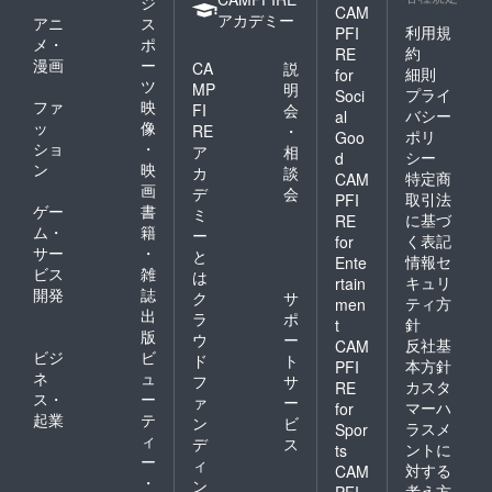
ジ
CAM
カンマ
アカデミー
アニ
ス
利用規
リコー
PFI
メ・
ポ
ス 通
約
RE
漫画
ー
称 焼
CA
説
細則
for
肉タッ
ツ
MP
明
プライ
Soci
カンマ
ファ
映
FI
会
バシー
al
リコー
ッ
像
RE
・
ポリ
Goo
ス
ショ
・
ア
相
18,000
シー
d
ン
映
カ
談
円(税別)
特定商
CAM
画
・焼肉
デ
会
取引法
PFI
としゃ
ゲー
書
ミ
に基づ
RE
ぶしゃ
ム・
籍
ー
く表記
for
ぶコー
サー
・
と
ス 通
情報セ
Ente
ビス
雑
は
称 焼
キュリ
rtain
開発
誌
肉しゃ
ク
サ
ティ方
men
ぶコー
出
ラ
ポ
針
t
ス
版
ウ
ー
反社基
CAM
22,000
ビジ
ビ
ド
ト
本方針
円(税別)
PFI
ネ
ュ
フ
サ
・焼肉
カスタ
RE
ス・
ー
と火鍋
ァ
ー
マーハ
for
コー
起業
テ
ン
ビ
ラスメ
Spor
ス
ィ
デ
ス
ントに
ts
ー
ィ
対する
CAM
通称
・
ン
焼肉火
考え方
PFI