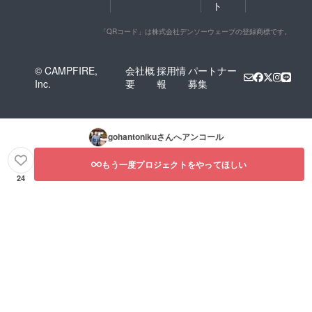
ト
ニュー
もご注
文頂け
「QRコード」は株式会社デンソーウェーブの登録商標です。
ます。
※コース
は全て2
© CAMPFIRE,
会社概
採用情
パートナー
時間
Inc.
要
報
募集
制、フ
リード
リンク
付き！
今まで
gohantoniku
さんへアンコール
食べた
ことの
もう一度プロジェクトをやってほしい
ないよ
うな”ご
24
飯と肉
の驚
き”をぜ
ひ体験
されて
みてく
ださ
い！ 誕
生日や
記念
日、会
でのご