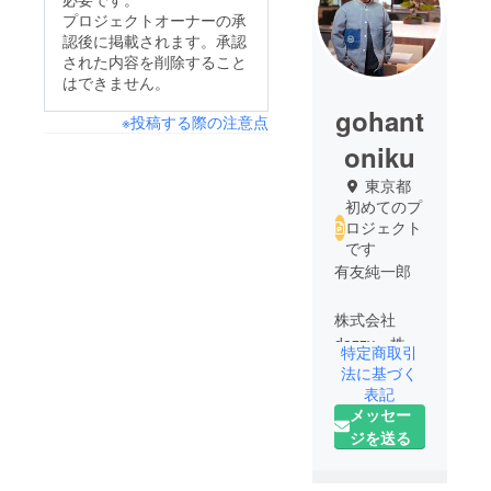
プロジェクトオーナーの承
認後に掲載されます。承認
された内容を削除すること
はできません。
gohant
※投稿する際の注意点
oniku
東京都
初めてのプ
ロジェクト
です
有友純一郎
株式会社
dazzy、株式
特定商取引
会社brave、
法に基づく
faststep株式
表記
メッセー
会社
ジを送る
現在3社の