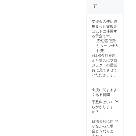
のご利
焼酎・
定！早
ないよ
す。
用にに
ウイス
いもの
うな”ご
なりま
キー類
勝ちで
飯と肉
す。 ・
など ︎※
募集し
の驚
支援金の使い道
お食事1
お土産
ます！
き”をぜ
集まった支援金
回 2名
に黒毛
︎☆リ
ひ体験
は以下に使用す
様分
和牛そ
ターン
されて
る予定です。
提供
ぼろ弁
☆
みてく
広報/宣伝費
（2h フ
当付
「15.00
ださ
リターン仕入
リード
き！ 今
0円コー
い！ 誕
れ費
リンク
まで食
ス」
生日や
※目標金額を超
付き）
べたこ
（2h フ
記念
えた場合はプロ
〝コー
とのな
リード
日、会
ジェクトの運営
ス内
いよう
リンク
でのご
費に充てさせて
容〟 ・
な〝ご
付き）
利用、
いただきます。
スター
飯と肉
離コー
接待、
トドリ
の驚〟
ス 通
お祝い
ンク・
をぜひ
常
の席
支援に関するよ
ゼンサ
体験さ
「15,00
で！ ※
くある質問
イ・
れてみ
0円コー
会員期
チーズ
てくだ
ス(税
手数料はいく
間は
toフ
さい！
別)」が
らかかります
コース
ルー
誕生日
・お食
か？
価格か
ツ・
や記念
事1回
ら
ロー
日、会
4名様分
目標金額に届
30％OF
ス・タ
でのご
×3回 提
かなかった場
Fでご利
ン・パ
利用、
供
合どうなりま
用いた
ン・ゴ
接待、
〝コー
すか？
だけま