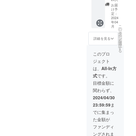
ターン
ン・ゴ
ます。
コー
お届
☆ 「し
ハン・
「VVIP
ヒーor
け予
も井 離
オト
会員権
定：
コウ
ゴハン
2024
モ・ニ
月々
チャ
年04
toニク
クモ
15,000
〝フ
こ
月
20,000
リ・レ
円 年
の
リード
リ
円! 」ペ
イメン
会費計
タ
リン
ー
ア1組2
kaビー
180,000
ン
ク〟 ・
詳細を見る
を
名様」
フン・
円はお
選
ソフト
択
ちょっ
アマ
得すぎ
す
ドリン
る
とお試
ショ
る！ 超
ク類・
このプロ
しした
ク・
常連様
ビー
ジェクト
い方に
コー
かオー
ル・ワ
おすす
ヒーor
ナーの
イン赤
は、
All-In方
め！ ​離
コウ
ご友人
白・日
式
です。
コー
チャ
様しか
本酒・
ス 通
〝フ
体験で
焼酎・
目標金額に
常
リード
きな
ウイス
関わらず、
「15,00
リン
かった
キー類
0円コー
ク〟 ・
特別な
など ︎お
2024/04/30
ス(税
ソフト
サービ
土産に
23:59:59
ま
別)」
ドリン
スを
黒毛和
が、お
ク類・
オー
牛そぼ
でに集まっ
一人様
ビー
ナーか
ろ弁当
た金額が
10,000
ル・ワ
ら承諾
付き！
円(税別)
イン赤
をいた
今まで
ファンディ
に！ ※
白・日
だき数
食べた
ングされま
ペアで
本酒・
量限
ことの