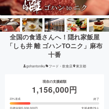
全国の食通さんへ！隠れ家飯屋
「しも井 離 ゴハンTOニク」麻布
十番
gohantoniku
フード・飲食店
東京都
現在の支援総額
1,156,000
円
終了
23
%達成
目標金額
5,008,000
円
支援者数
29
人