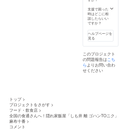
ハン・
お祝い
ス内
す。 ・
オト
の席で♪
容〟 ・
支援で困った
本会員
モ・ニ
※有効期
スター
時はどこに相
は特別
クモ
限2025
トドリ
談したらいい
に2ヶ月
リ・レ
年3月31
ンク・
ですか？
前から
イメン
日
ゼンサ
予約可
kaビー
イ・
能にな
ヘルプページを
フン・
チーズ
りま
見る
アマ
toフ
す。
ショ
ルー
（一般
ク・
ツ・
枠は1ヶ
このプロジェクト
コー
ロー
月前か
の問題報告は
ヒーor
こち
ス・タ
ら空席
コウ
ン・パ
ら
よりお問い合わ
状況を
チャ
ン・ゴ
告知さ
せください
〝フ
ハン・
れま
リード
オト
す） ※
リン
モ・ニ
会員様
ク〟 ・
クモ
のご利
ソフト
リ・レ
用は本
ドリン
イメン
人参加
トップ
>
ク類・
kaビー
の場合
プロジェクトをさがす
>
ビー
フン・
にのみ
フード・飲食店
>
ル・ワ
アマ
使用い
イン赤
全国の食通さんへ！隠れ家飯屋「しも井 離 ゴハンTOニク」
ショ
ただけ
白・日
ク・
ます。
麻布十番
>
本酒・
コー
※有効期
コメント
焼酎・
ヒーor
限2025