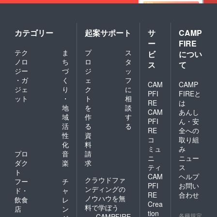
ゴール
ドVVIP
会員特
典コー
カテゴリー
起案サポート
サ
CAMP
ス>下記
ー
FIRE
も
テク
ま
プ
ス
30%OF
ビ
につい
Fでご利
ノロ
ち
ロ
タ
ス
て
用でき
ジー
づ
ジ
ッ
ます。
・ガ
く
ェ
フ
・タッ
CAM
CAMP
ジェ
り
ク
に
カンマ
PFI
FIREと
ット
・
ト
相
リ大学
RE
は
の鳥焼
地
を
談
CAM
あんし
きと
域
作
す
PFI
ん・安
タッカ
活
る
る
RE
全への
ンマリ
性
資
コー
コ
取り組
化
料
ス 通
ミュ
み
プロ
音
請
称
ニ
ニュー
タッカ
ダク
楽
求
ティ
ス
ンマリ
ト
CAM
ヘルプ
鳥焼き
クラウドファ
フー
チ
コース
PFI
お問い
ンディングの
ド・
ャ
12,000
RE
合わせ
ノウハウを無
飲食
レ
円(税別)
Crea
料で学ぼう
・焼肉
店
ン
tion
とタッ
各種規定
CAMPFIRE