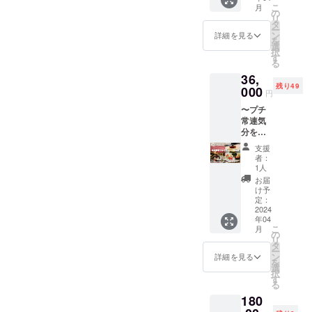
こ
月
会員
の
リ
月々
タ
ー
3000
ン
詳細を見る
を
円 年
選
択
会費計
す
る
36,000
36,
円 ︎☆リ
残り49
ターン
000
円
☆
〜プチ
「15.00
常連気
0円コー
分を味
ス(税
わえる
別)」
支援
限定50
（2h フ
者：
名
リード
1人
様！〜
リンク
お届
月々
付き）
け予
3,000
離コー
定：
円！年
2024
ス 通
年04
会費計
常
こ
月
36,000
「15,00
の
リ
円 離
0円コー
タ
ー
「15,00
ス(税
ン
詳細を見る
を
0円コー
別)」が
選
択
ス」
・お食
す
る
（2h フ
事1回
180
リード
２名様
リンク
分 提