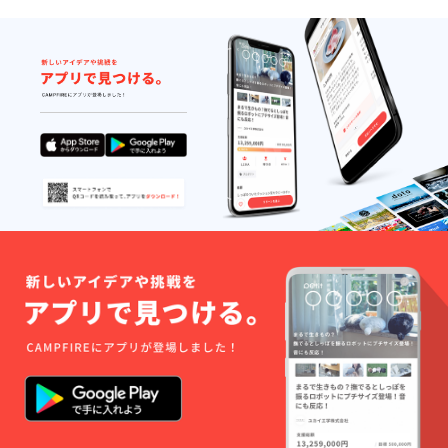
ウイス
コウ
年3月31
キー類
チャ
日
など ︎お
〝フ
土産に
リード
黒毛和
リン
牛そぼ
ク〟 ・
ろ弁当
ソフト
付き！
ドリン
今まで
ク類・
食べた
ビー
ことの
ル・ワ
ないよ
イン赤
うな“ご
白・日
飯と肉
本酒・
の驚
焼酎・
き”をぜ
ウイス
ひ体験
キー類
されて
など ︎お
みてく
土産に
ださ
黒毛和
い！ ※
牛そぼ
有効期
ろ弁当
限2025
付き！
年3月31
その
日
他！会
員期間
はこち
らの<