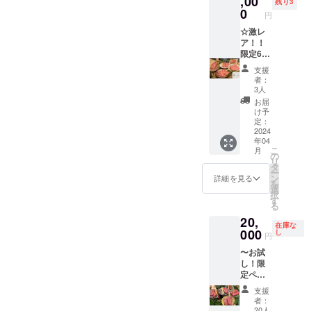
,00
残り3
付き）
供
0
円
離コー
〝コー
ス 通
☆激レ
ス内
常
ア！！
容〟 ・
「15,00
限定6名
スター
0円コー
様VVIP
トドリ
支援
ス(税
会員募
ンク・
者：
別)」が
集☆
ゼンサ
3人
・お食
VVIP会
イ・
お届
事2回
員権も6
チーズ
け予
２名様
名様限
toフ
定：
分 提
定募集
2024
ルー
年04
供
致しま
ツ・
こ
月
〝コー
す！
ロー
の
リ
ス内
オー
ス・タ
タ
ー
容〟 ・
ナーの
ン・パ
ン
詳細を見る
を
スター
ご友人
ン・ゴ
選
択
トドリ
様か超
ハン・
す
る
ンク・
常連の
オト
20,
ゼンサ
お客様
モ・ニ
在庫な
イ・
だけが
000
クモ
し
円
チーズ
体験で
リ・レ
〜お試
toフ
きたVIP
イメン
し！限
ルー
会員権
kaビー
定ペア
ツ・
を特別
フン・
20組40
ロー
に数量
アマ
支援
名様〜
ス・タ
限定で
ショ
者：
︎☆リ
ン・パ
募集し
ク・
20人