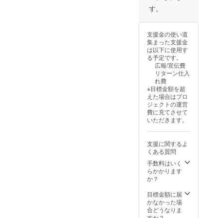
のご利
焼酎・
定！早
ないよ
す。
用にに
ウイス
いもの
うな”ご
なりま
キー類
勝ちで
飯と肉
す。 ・
など ︎※
募集し
の驚
支援金の使い道
お食事1
お土産
ます！
き”をぜ
集まった支援金
回 2名
に黒毛
︎☆リ
ひ体験
は以下に使用す
様分
和牛そ
ターン
されて
る予定です。
提供
ぼろ弁
☆
みてく
広報/宣伝費
（2h フ
当付
「15.00
ださ
リターン仕入
リード
き！ 今
0円コー
い！ 誕
れ費
リンク
まで食
ス」
生日や
※目標金額を超
付き）
べたこ
（2h フ
記念
えた場合はプロ
〝コー
とのな
リード
日、会
ジェクトの運営
ス内
いよう
リンク
でのご
費に充てさせて
容〟 ・
な〝ご
付き）
利用、
いただきます。
スター
飯と肉
離コー
接待、
トドリ
の驚〟
ス 通
お祝い
ンク・
をぜひ
常
の席
支援に関するよ
ゼンサ
体験さ
「15,00
で！ ※
くある質問
イ・
れてみ
0円コー
会員期
チーズ
てくだ
ス(税
手数料はいく
間は
toフ
さい！
別)」が
らかかります
コース
ルー
誕生日
・お食
か？
価格か
ツ・
や記念
事1回
ら
ロー
日、会
4名様分
目標金額に届
30％OF
ス・タ
でのご
×3回 提
かなかった場
Fでご利
ン・パ
利用、
供
合どうなりま
用いた
ン・ゴ
接待、
〝コー
すか？
だけま