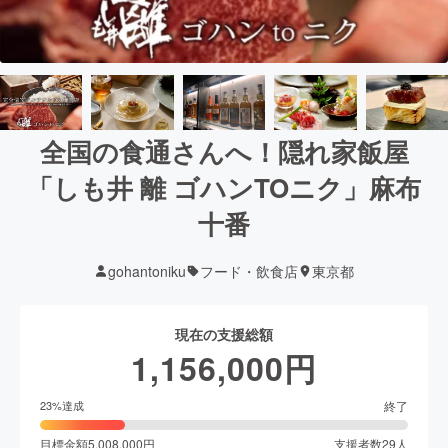
全国の食通さんへ！隠れ家飯屋
「しも井 離 ゴハンTOニク」麻布
十番
gohantoniku
フード・飲食店
東京都
現在の支援総額
1,156,000
円
終了
23
%達成
目標金額
5,008,000
円
支援者数
29
人