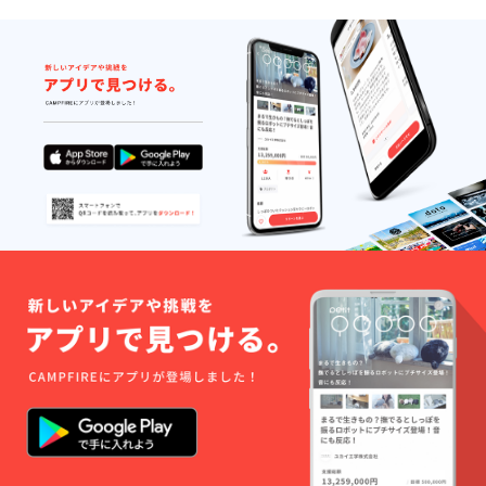
ウイス
コウ
年3月31
キー類
チャ
日
など ︎お
〝フ
土産に
リード
黒毛和
リン
牛そぼ
ク〟 ・
ろ弁当
ソフト
付き！
ドリン
今まで
ク類・
食べた
ビー
ことの
ル・ワ
ないよ
イン赤
うな“ご
白・日
飯と肉
本酒・
の驚
焼酎・
き”をぜ
ウイス
ひ体験
キー類
されて
など ︎お
みてく
土産に
ださ
黒毛和
い！ ※
牛そぼ
有効期
ろ弁当
限2025
付き！
年3月31
その
日
他！会
員期間
はこち
らの<