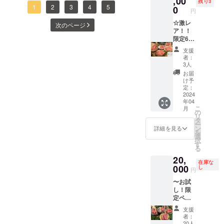
,00
残り3
付き）
クラウドファンディン
1
2
3
4
5
供
0
円
離コー
〝コー
グ・・・あっという間に1ヶ
ス 通
☆激レ
ス内
次のページ
常
ア！！
容〟 ・
月半経とうとしておりま
「15,00
限定6名
スター
0円コー
様VVIP
トドリ
す。その間にたくさんの方
支援
ス(税
会員募
ンク・
者：
別)」が
集☆
より、温かいご支援ご声援
ゼンサ
3人
・お食
VVIP会
イ・
お届
をいただきました。本当に
事2回
員権も6
チーズ
け予
２名様
名様限
toフ
定：
ありがとうございます。こ
分 提
定募集
2024
ルー
年04
供
致しま
ツ・
のクラウドファンディング
こ
月
〝コー
す！
ロー
の
リ
ス内
オー
をきっかけに当店を知って
ス・タ
タ
ー
容〟 ・
ナーの
ン・パ
ン
詳細を見る
を
いただいた方もいらっしゃ
スター
ご友人
ン・ゴ
選
択
トドリ
様か超
ハン・
す
るかと思います。ぜひお近
る
ンク・
常連の
オト
20,
ゼンサ
お客様
モ・ニ
くにお越しの際や、ご旅行
在庫な
イ・
だけが
000
クモ
し
円
チーズ
体験で
等でこちらに遊びに来た際
リ・レ
〜お試
toフ
きたVIP
イメン
など、当店へ足を運んでい
し！限
ルー
会員権
kaビー
定ペア
ツ・
を特別
フン・
ただけますと幸いです。残
20組40
ロー
に数量
アマ
支援
名様〜
ス・タ
限定で
ショ
者：
りあと7日となりましたが、
︎☆リ
ン・パ
募集し
ク・
20人