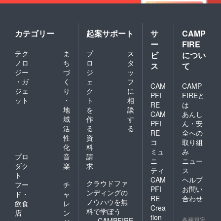
ゴール
ドVVIP
会員特
典コー
カテゴリー
起案サポート
サ
CAMP
ス>下記
ー
FIRE
も
テク
ま
プ
ス
30%OF
ビ
につい
Fでご利
ノロ
ち
ロ
タ
ス
て
用でき
ジー
づ
ジ
ッ
ます。
・ガ
く
ェ
フ
・タッ
CAM
CAMP
ジェ
り
ク
に
カンマ
PFI
FIREと
ット
・
ト
相
リ大学
RE
は
の鳥焼
地
を
談
CAM
あんし
きと
域
作
す
PFI
ん・安
タッカ
活
る
る
RE
全への
ンマリ
性
資
コー
コ
取り組
化
料
ス 通
ミュ
み
プロ
音
請
称
ニ
ニュー
タッカ
ダク
楽
求
ティ
ス
ンマリ
ト
CAM
ヘルプ
鳥焼き
クラウドファ
フー
チ
コース
PFI
お問い
ンディングの
ド・
ャ
12,000
RE
合わせ
ノウハウを無
飲食
レ
円(税別)
Crea
料で学ぼう
・焼肉
店
ン
tion
とタッ
各種規定
CAMPFIRE