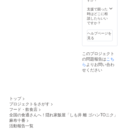
ハン・
お祝い
ス内
す。 ・
オト
の席で♪
容〟 ・
支援で困った
本会員
モ・ニ
※有効期
スター
時はどこに相
は特別
クモ
限2025
トドリ
談したらいい
に2ヶ月
リ・レ
年3月31
ンク・
ですか？
前から
イメン
日
ゼンサ
予約可
kaビー
イ・
能にな
ヘルプページを
フン・
チーズ
りま
見る
アマ
toフ
す。
ショ
ルー
（一般
ク・
ツ・
枠は1ヶ
このプロジェクト
コー
ロー
月前か
の問題報告は
ヒーor
こち
ス・タ
ら空席
コウ
ン・パ
ら
よりお問い合わ
状況を
チャ
ン・ゴ
告知さ
せください
〝フ
ハン・
れま
リード
オト
す） ※
リン
モ・ニ
会員様
ク〟 ・
クモ
のご利
ソフト
リ・レ
用は本
ドリン
イメン
人参加
トップ
>
ク類・
kaビー
の場合
プロジェクトをさがす
>
ビー
フン・
にのみ
フード・飲食店
>
ル・ワ
アマ
使用い
イン赤
全国の食通さんへ！隠れ家飯屋「しも井 離 ゴハンTOニク」
ショ
ただけ
白・日
ク・
ます。
麻布十番
>
本酒・
コー
※有効期
活動報告一覧
焼酎・
ヒーor
限2025