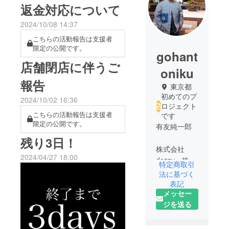
返金対応について
2024/10/08 14:37
こちらの活動報告は支援者
限定の公開です。
gohant
店舗閉店に伴うご
oniku
報告
東京都
初めてのプ
2024/10/02 16:36
ロジェクト
こちらの活動報告は支援者
です
限定の公開です。
有友純一郎
残り3日！
株式会社
2024/04/27 18:00
dazzy、株式
特定商取引
会社brave、
法に基づく
faststep株式
表記
メッセー
会社
ジを送る
現在3社の