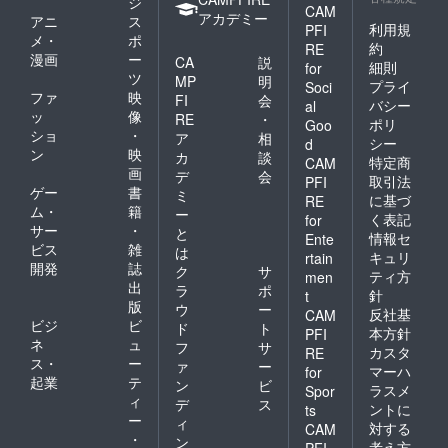
ジ
CAM
カンマ
アカデミー
アニ
ス
利用規
リコー
PFI
メ・
ポ
ス 通
約
RE
漫画
ー
称 焼
CA
説
細則
for
肉タッ
ツ
MP
明
プライ
Soci
カンマ
ファ
映
FI
会
バシー
al
リコー
ッ
像
RE
・
ポリ
Goo
ス
ショ
・
ア
相
18,000
シー
d
ン
映
カ
談
円(税別)
特定商
CAM
画
・焼肉
デ
会
取引法
PFI
としゃ
ゲー
書
ミ
に基づ
RE
ぶしゃ
ム・
籍
ー
く表記
for
ぶコー
サー
・
と
ス 通
情報セ
Ente
ビス
雑
は
称 焼
キュリ
rtain
開発
誌
肉しゃ
ク
サ
ティ方
men
ぶコー
出
ラ
ポ
針
t
ス
版
ウ
ー
反社基
CAM
22,000
ビジ
ビ
ド
ト
本方針
円(税別)
PFI
ネ
ュ
フ
サ
・焼肉
カスタ
RE
ス・
ー
と火鍋
ァ
ー
マーハ
for
コー
起業
テ
ン
ビ
ラスメ
Spor
ス
ィ
デ
ス
ントに
ts
ー
ィ
対する
CAM
通称
・
ン
焼肉火
考え方
PFI