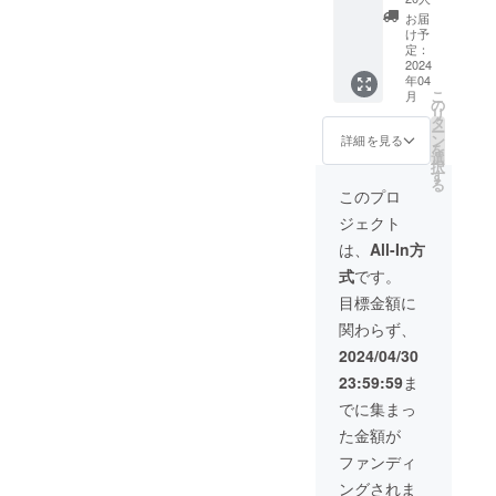
ターン
ン・ゴ
ます。
最後までよろしくお願い致
コー
お届
☆ 「し
ハン・
「VVIP
ヒーor
け予
します。
も井 離
オト
会員権
定：
コウ
ゴハン
2024
モ・ニ
月々
チャ
年04
toニク
クモ
15,000
〝フ
こ
月
20,000
リ・レ
円 年
の
リード
リ
円! 」ペ
イメン
会費計
タ
リン
ー
ア1組2
kaビー
180,000
ン
ク〟 ・
詳細を見る
を
名様」
フン・
円はお
選
ソフト
択
ちょっ
アマ
得すぎ
す
ドリン
る
とお試
ショ
る！ 超
ク類・
このプロ
しした
ク・
常連様
ビー
ジェクト
い方に
コー
かオー
ル・ワ
おすす
ヒーor
ナーの
イン赤
は、
All-In方
め！ ​離
コウ
ご友人
白・日
式
です。
コー
チャ
様しか
本酒・
ス 通
〝フ
体験で
焼酎・
目標金額に
常
リード
きな
ウイス
関わらず、
「15,00
リン
かった
キー類
0円コー
ク〟 ・
特別な
など ︎お
2024/04/30
ス(税
ソフト
サービ
土産に
23:59:59
ま
別)」
ドリン
スを
黒毛和
が、お
ク類・
オー
牛そぼ
でに集まっ
一人様
ビー
ナーか
ろ弁当
た金額が
10,000
ル・ワ
ら承諾
付き！
円(税別)
イン赤
をいた
今まで
ファンディ
に！ ※
白・日
だき数
食べた
ングされま
ペアで
本酒・
量限
ことの