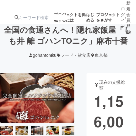
新
ロ
規
グ
会
プロジェクトを掲
はじ
プロジェクト
/
載するには
める
をさがす
イ
員
ン
登
全国の食通さんへ！隠れ家飯屋「し
録
も井 離 ゴハンTOニク」麻布十番
人気のプロ
注目のリ
注目の新着プロ
募集終了が近いプ
もうすぐ公開
gohantoniku
フード・飲食店
東京都
ジェクト
ターン
ジェクト
ロジェクト
されます
アート・写真
音楽
現在の支援総
額
1,15
テクノロジー・ガジェット
ゲーム・サ
6,00
映像・映画
書籍・雑誌
ビジネス・起業
チャレンジ