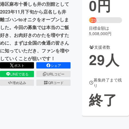
0
円
港区麻布十番しも井の別館として
まちづくり・地域活性化
2023年11月下旬から店名しも井
離ゴハンtoオニクをオープンしま
23%
した。今回の募集では本当のご飯
目標金額は
CAMPFIRE for Social Good
CAMPFIRE Creation
5,008,000円
好き、お肉好きのかたを増やすた
CAMPFIREふるさと納税
machi-ya
コミュニティ
めに、まずは全国の食通の皆さん
支援者数
に知っていただき、ファンを増や
29
人
していくことが狙いです！
ポスト
シェア
LINEで送る
URLコピー
募集終了まで残
埋め込み
QRコード
り
終了