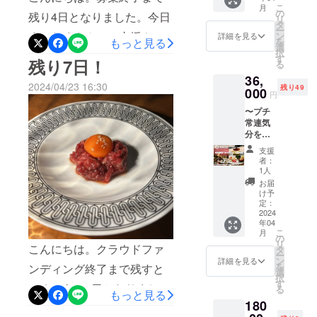
く感謝申し上げます。残り
こ
月
会員
の
残り4日となりました。今日
リ
あと3日ございます。ぜひ皆
月々
タ
ー
3000
までたくさんのご支援やご
ン
詳細を見る
様の温かいご支援・ご声援
を
もっと見る
円 年
選
択
声援をいただきました。ま
会費計
す
を最後の最後までよろしく
残り7日！
る
36,000
だ残り4日ございます。ぜひ
36,
円 ︎☆リ
お願い致します。
2024/04/23 16:30
残り49
ターン
000
最後まで皆様の温かいご支
円
☆
〜プチ
「15.00
援をよろしくお願い致しま
常連気
0円コー
分を味
す。スタッフ一同、お客様
ス(税
わえる
別)」
支援
皆様がご満足いただけるリ
限定50
（2h フ
者：
名
リード
1人
ターンをさせていただきま
様！〜
リンク
お届
月々
付き）
け予
す。よろしくお願い致しま
3,000
離コー
定：
円！年
2024
す。
ス 通
年04
会費計
常
こ
月
36,000
「15,00
の
リ
円 離
こんにちは。クラウドファ
0円コー
タ
ー
「15,00
ス(税
ン
詳細を見る
を
ンディング終了まで残すと
0円コー
別)」が
選
択
ス」
・お食
す
ころ、あと7日となりまし
る
（2h フ
もっと見る
事1回
180
リード
２名様
た。3月にスタートしたこの
リンク
分 提