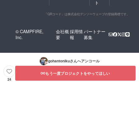
ト
ニュー
もご注
文頂け
「QRコード」は株式会社デンソーウェーブの登録商標です。
ます。
※コース
は全て2
© CAMPFIRE,
会社概
採用情
パートナー
時間
Inc.
要
報
募集
制、フ
リード
リンク
付き！
今まで
gohantoniku
さんへアンコール
食べた
ことの
もう一度プロジェクトをやってほしい
ないよ
うな”ご
24
飯と肉
の驚
き”をぜ
ひ体験
されて
みてく
ださ
い！ 誕
生日や
記念
日、会
でのご