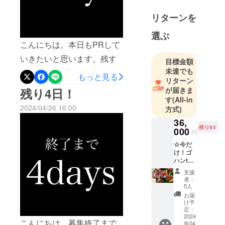
リターンを
選ぶ
こんにちは。本日もPRして
いきたいと思います。残す
目標金額
未達でも
ところあと3日まで迫ったク
もっと見る
リターン
ラウドファンディン
が届きま
残り4日！
す
(All-in
グ・・・今日までたくさん
2024/04/26 16:00
方式)
のご支援ありがとうござい
36,
ます。温かいメッセージな
残り93
000
円
どたくさんのご声援も届い
☆今だ
け！ゴ
ております。これを機に当
ハンto
ニク
店を知っていただいた方や
支援
VIP会員
者：
ご来店いただいた方など本
98名募
5人
集☆ し
お届
当に本当にありがとうござ
も井離
け予
ゴハン
定：
います。スタッフ一同、深
toニ
2024
こんにちは。募集終了まで
年04
ク VIP