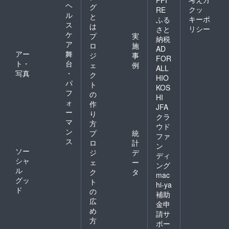
ヘ
グ
鍋コー
クッ
RE
ル
ス
と
キーポ
ふる
28,000
ス
は
リシー
さと
円(税別)
ケ
プ
実
納税
・本家
ア
ロ
施
麻布十
AD
アー
舞
ジ
事
番 しも
FOR
ト・
台
井 メ
ェ
例
ALL
ニュー
写真
・
ク
HIO
での利
パ
ト
KOS
用可、
フ
の
とメ
HI
ォ
作
ニュー
JFA
ー
デリバ
り
クラ
リー
マ
方
ウド
可！ ※
ン
プ
統
ファ
近隣グ
ス
ロ
計
ン
ループ
ソー
ジ
デ
店舗の
ディ
シャ
ェ
ー
タッカ
ング
ル
ンマリ
ク
タ
mac
大学の
グッ
ト
hi-ya
タッカ
ド
の
補助
ンマリ
広
鍋や、
金申
め
麻布し
請サ
も井の
方
ポー
人気メ