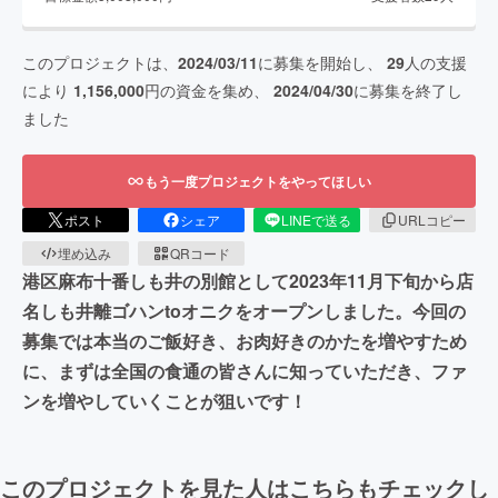
このプロジェクトは、
2024/03/11
に募集を開始し、
29
人の支援
により
1,156,000
円の資金を集め、
2024/04/30
に募集を終了し
ました
もう一度プロジェクトをやってほしい
ポスト
シェア
LINEで送る
URLコピー
埋め込み
QRコード
港区麻布十番しも井の別館として2023年11月下旬から店
名しも井離ゴハンtoオニクをオープンしました。今回の
募集では本当のご飯好き、お肉好きのかたを増やすため
に、まずは全国の食通の皆さんに知っていただき、ファ
ンを増やしていくことが狙いです！
このプロジェクトを見た人はこちらもチェックし