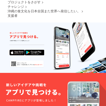
プロジェクトをさがす
>
前には
チャレンジ
>
必ずお
届けの
沖縄の食文化を日本全国また世界へ発信したい。
>
リター
支援者
ンに貼
付され
たラベ
ルや注
意書き
をご確
認くだ
さい。