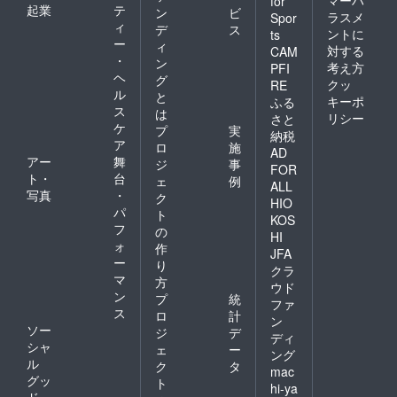
マーハ
for
起業
テ
ン
ビ
ラスメ
Spor
ィ
デ
ス
ントに
ts
ー
ィ
対する
CAM
・
ン
考え方
PFI
ヘ
グ
クッ
RE
ル
と
キーポ
ふる
ス
は
リシー
さと
ケ
プ
実
納税
ア
ロ
施
AD
アー
舞
ジ
事
FOR
ト・
台
ェ
例
ALL
写真
・
ク
HIO
パ
ト
KOS
フ
の
HI
ォ
作
JFA
ー
り
クラ
マ
方
ウド
ン
プ
統
ファ
ス
ロ
計
ン
ソー
ジ
デ
ディ
シャ
ェ
ー
ング
ル
ク
タ
mac
グッ
ト
hi-ya