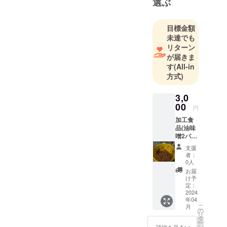
選ぶ
目標金額
未達でも
リターン
が届きま
す
(All-in
方式)
3,0
00
円
加工食
品(油味
噌2パッ
ク、う
支援
め1パッ
者：
ク) ☆油
0人
味噌
お届
250g 冷
け予
蔵保
定：
管 賞
2024
年04
味期限
こ
月
はラベ
の
リ
ル記載
タ
ー
☆う
ン
詳細を見る