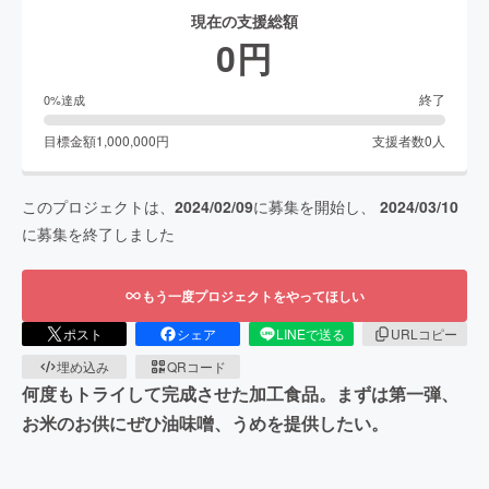
現在の支援総額
0
円
終了
0
%達成
目標金額
1,000,000
円
支援者数
0
人
このプロジェクトは、
2024/02/09
に募集を開始し、
2024/03/10
に募集を終了しました
もう一度プロジェクトをやってほしい
ポスト
シェア
LINEで送る
URLコピー
埋め込み
QRコード
何度もトライして完成させた加工食品。まずは第一弾、
お米のお供にぜひ油味噌、うめを提供したい。