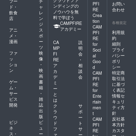
クラウドファ
フー
チ
PFI
お問い
ンディングの
ド・
ャ
RE
合わせ
ノウハウを無
飲食
レ
Crea
料で学ぼう
店
ン
tion
各種規定
CAMPFIRE
ジ
CAM
アカデミー
アニ
ス
利用規
PFI
メ・
ポ
約
RE
漫画
ー
CA
説
細則
for
ツ
MP
明
プライ
Soci
ファ
映
FI
会
バシー
al
ッ
像
RE
・
ポリ
Goo
ショ
・
ア
相
シー
d
ン
映
カ
談
特定商
CAM
画
デ
会
取引法
PFI
ゲー
書
ミ
に基づ
RE
ム・
籍
ー
く表記
for
サー
・
と
情報セ
Ente
ビス
雑
は
キュリ
rtain
開発
誌
ク
サ
ティ方
men
出
ラ
ポ
針
t
版
ウ
ー
反社基
CAM
ビジ
ビ
ド
ト
本方針
PFI
ネ
ュ
フ
サ
カスタ
RE
ス・
ー
ァ
ー