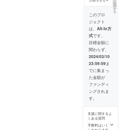
を
め
選
択
250g 冷
す
る
蔵保
このプロ
管 賞
ジェクト
味期限
はラベ
は、
All-In方
ル記載
式
です。
※油
味噌、
目標金額に
うめに
関わらず、
ついて
はバリ
2024/03/10
エー
23:59:59
ま
ション
をふや
でに集まっ
してい
た金額が
く予定
です。
ファンディ
現在試
ングされま
作段階
です。
す。
また、
シーズ
ン限定
支援に関するよ
でのご
くある質問
提供の
ものも
手数料はいく
考えて
らかかります