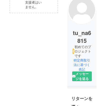
支援者はい
ません。
tu_na6
815
初めてのプ
ロジェクト
です
特定商取引
法に基づく
表記
メッセー
ジを送る
リターンを