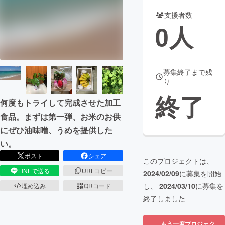
支援者数
まちづくり・地域活性化
0
人
CAMPFIRE for Social Good
CAMPFIRE Creation
CAMPFIREふるさと納税
machi-ya
コミュニティ
募集終了まで残
り
終了
何度もトライして完成させた加工
食品。まずは第一弾、お米のお供
にぜひ油味噌、うめを提供した
い。
ポスト
シェア
このプロジェクトは、
LINEで送る
URLコピー
2024/02/09
に募集を開始
し、
2024/03/10
に募集を
埋め込み
QRコード
終了しました
もう一度プロジェク