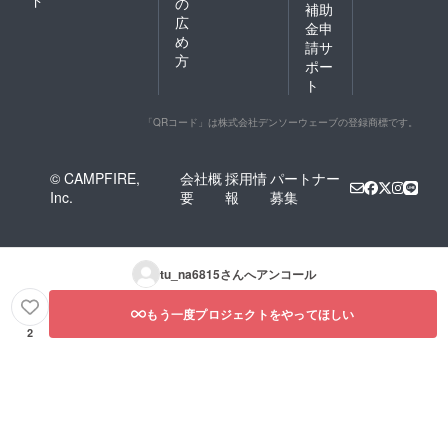
ド
の
補助
広
金申
め
請サ
方
ポー
ト
「QRコード」は株式会社デンソーウェーブの登録商標です。
© CAMPFIRE,
会社概
採用情
パートナー
Inc.
要
報
募集
tu_na6815
さんへアンコール
もう一度プロジェクトをやってほしい
2