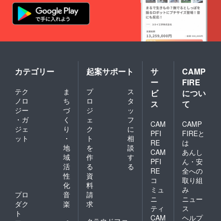
カテゴリー
起案サポート
サ
CAMP
ー
FIRE
テク
ま
プ
ス
ビ
につい
ノロ
ち
ロ
タ
ス
て
ジー
づ
ジ
ッ
・ガ
く
ェ
フ
CAM
CAMP
ジェ
り
ク
に
PFI
FIREと
ット
・
ト
相
RE
は
地
を
談
CAM
あんし
域
作
す
PFI
ん・安
活
る
る
RE
全への
性
資
コ
取り組
化
料
ミュ
み
プロ
音
請
ニ
ニュー
ダク
楽
求
ティ
ス
ト
CAM
ヘルプ