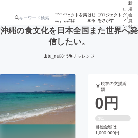
新
ロ
規
グ
会
プロジェクトを掲
はじ
プロジェクト
/
載するには
める
をさがす
イ
員
ン
登
沖縄の食文化を日本全国また世界へ発
録
信したい。
人気のプロ
注目のリ
注目の新着プロ
募集終了が近いプ
もうすぐ公開
tu_na6815
チャレンジ
ジェクト
ターン
ジェクト
ロジェクト
されます
アート・写真
音楽
現在の支援総
額
0
円
テクノロジー・ガジェット
ゲーム・サ
映像・映画
書籍・雑誌
0%
目標金額は
1,000,000円
ビジネス・起業
チャレンジ