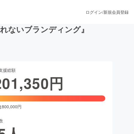
ログイン
/
新規会員登録
ばれないブランディング』
うすぐ公開されます
支援総額
プロダクト
201,350
円
ファッション
スポーツ
00,000円
数
ア
ソーシャルグッド
5
人