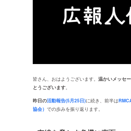
皆さん、おはようございます。
温かいメッセー
とうございます
。
昨日の
活動報告(5月25日)
に続き、前半は
RM
協会）
での歩みを振り返ります。