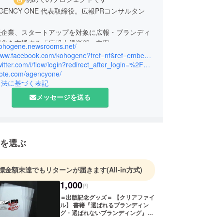
GENCY ONE 代表取締役。広報PRコンサルタン
堅企業、スタートアップを対象に広報・ブランディ
製化を支援する「広報人倶楽部」主宰。
/kohogene.newsrooms.net/
ジメント専門人材を育成するNPO法人日本リスク
https://www.facebook.com/kohogene?fref=nf&ref=embed_page
＆コンサルタント協会（RMCA） 理事長。
https://twitter.com/i/flow/login?redirect_after_login=%2Fkohogene
/note.com/agencyone/
26年。中小・中堅企業を中心に広報戦略立案、記
引法に基づく表記
開催、個別インタビュー設定、プレスリリース作
報・広報誌作成など、広報活動全般を指南、実務支
メッセージを送る
た。
、「広報＝『企業の人格』形成」を信条に広報人材
り組む。500社以上の経営者に広報・ブランディ
髄を指南してきた実績。
を選ぶ
ディング推進のため、2019年よりニュースルーム
標金額未達でもリターンが届きます
(All-in方式)
1,000
円
＝出版記念グッズ＝ 【クリアファイ
ル】 書籍『選ばれるブランディン
グ・選ばれないブランディング』の