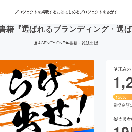
プロジェクトを掲載するには
はじめる
プロジェクトをさがす
書籍『選ばれるブランディング・選
AGENCY ONE
書籍・雑誌出版
注目のリターン
注目の新着プロジェクト
募集終了が近いプロジェクト
も
現在の
音楽
舞台・パフォーマンス
1,
ゲーム・サービス開発
フード・飲食店
150%
書籍・雑誌出版
アニメ・漫画
目標金額は8
支援者
チャレンジ
ビューティー・ヘルスケ
19