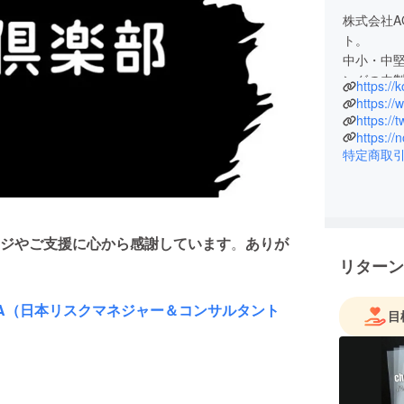
株式会社A
ト。
中小・中
ングの内
https:/
リスクマネ
マネジャー
https:/
広報PR歴
特定商取
者発表会
成、社内
援してき
創業以来
育成にも取
ジやご支援に心から感謝しています
。
ありが
ングの真
リターン
企業ブラン
CA（日本リスクマネジャー＆コンサルタント
目