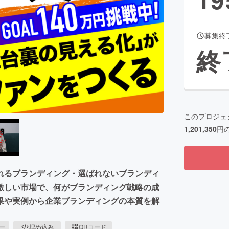
募集終
CAMPFIRE for Social Good
CAMPFIRE Creation
終
CAMPFIREふるさと納税
machi-ya
コミュニティ
このプロジェ
1,201,350
円
れるブランディング・選ばれないブランディ
激しい市場で、何がブランディング戦略の成
果や実例から企業ブランディングの本質を解
ピー
埋め込み
QRコード