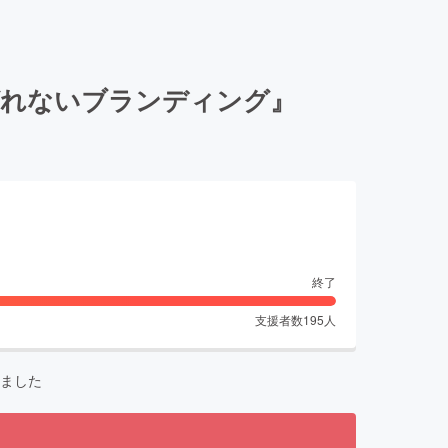
ばれないブランディング』
終了
支援者数
195
人
ました