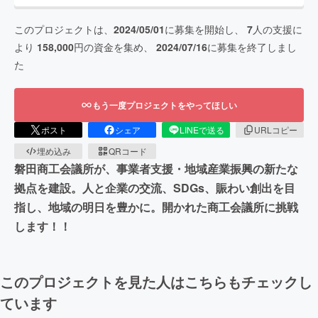
このプロジェクトは、
2024/05/01
に募集を開始し、
7
人の支援に
より
158,000
円の資金を集め、
2024/07/16
に募集を終了しまし
た
もう一度プロジェクトをやってほしい
ポスト
シェア
LINEで送る
URLコピー
埋め込み
QRコード
磐田商工会議所が、事業者支援・地域産業振興の新たな
拠点を建設。人と企業の交流、SDGs、賑わい創出を目
指し、地域の明日を豊かに。開かれた商工会議所に挑戦
します！！
このプロジェクトを見た人はこちらもチェックし
ています