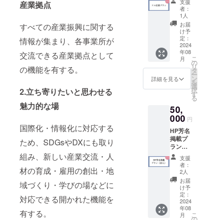
法：文
交通費
支援
産業拠点
ル、ク
字のみ
は支援
者：
リア
1人
者でご
ファイ
負担く
お届
すべての産業振興に関する
ル、セ
け予
ださ
ミナー
定：
情報が集まり、各事業所が
い。
受講
2024
年08
券、個
交流できる産業拠点として
こ
月
人芳名
の
リ
の機能を有する。
掲載）
タ
ー
詳細 ・
ン
詳細を見る
を
お礼の
選
択
2.立ち寄りたいと思わせる
メール
す
る
を差し
魅力的な場
50,
上げま
す。 ・
000
円
新会館
国際化・情報化に対応する
HP芳名
クリア
掲載プ
ファイ
ため、SDGsやDXにも取り
ラン（※
ルセッ
法人
組み、新しい産業交流・人
ト 3枚
支援
名・屋
1セット
者：
材の育成・雇用の創出・地
号を掲
（A４サ
2人
載ご希
イズ）
お届
域づくり・学びの場などに
望の
・個人
け予
方） 磐
芳名掲
定：
対応できる開かれた機能を
田商工
2024
載 磐田
年08
会議所
商工会
有する。
こ
月
のホー
議所の
の