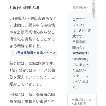
リ
ムペー
ホーム
タ
ー
ジに法
ページ
3.賑わい創出の場
ン
詳細を見る
を
人名や
に個人
選
択
屋号を
名を記
す
る
JR 磐田駅・磐田市役所など
記載で
載しま
このプロ
きるプ
す。掲
と連動し、駅前中心市街地
ジェクト
ランで
載期
す。掲
間：
は、
All-In方
や今之浦商業地のさらなる
載期間
2024年
式
です。
は2026
7月から
活性化を誘発することがで
年7月ま
2026年
目標金額に
でとな
7月。
きる機能を有する。
関わらず、
りま
ご支援
す。 ※
いただ
2024/07/16
芳名掲
く際
23:59:59
ま
載プラ
に、記
新会館は、鉄筋2階建です。
ンにつ
載した
でに集まっ
いて
い氏名
1階と2階ではスペースの役
た金額が
は、暴
を備考
力団及
欄に入
ファンディ
割を変えていますので、ご
び暴力
力をお
ングされま
団員並
願いし
紹介していきます。
びに公
ます。
す。
共の秩
・セミ
序に反
一階には、商工会議所の職
ナー受
するお
講券 商
支援に関するよ
員が働く事務所や市民と企
それの
工会議
くある質問
ある場
所非会