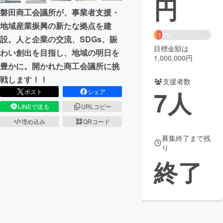
円
磐田商工会議所が、事業者支援・
まちづくり・地域活性化
地域産業振興の新たな拠点を建
15%
設。人と企業の交流、SDGs、賑
目標金額は
CAMPFIRE for Social Good
CAMPFIRE Creation
わい創出を目指し、地域の明日を
1,000,000円
CAMPFIREふるさと納税
machi-ya
コミュニティ
豊かに。開かれた商工会議所に挑
戦します！！
支援者数
7
人
ポスト
シェア
LINEで送る
URLコピー
埋め込み
QRコード
募集終了まで残
り
終了