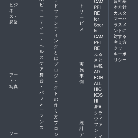
反社基
CAM
ビジ
ビ
ド
ト
本方針
PFI
ネ
ュ
フ
サ
カスタ
RE
ス・
ー
ァ
ー
マーハ
for
起業
テ
ン
ビ
ラスメ
Spor
ィ
デ
ス
ントに
ts
ー
ィ
対する
CAM
・
ン
考え方
PFI
ヘ
グ
クッ
RE
ル
と
キーポ
ふる
ス
は
リシー
さと
ケ
プ
実
納税
ア
ロ
施
AD
アー
舞
ジ
事
FOR
ト・
台
ェ
例
ALL
写真
・
ク
HIO
パ
ト
KOS
フ
の
HI
ォ
作
JFA
ー
り
クラ
マ
方
ウド
ン
プ
統
ファ
ス
ロ
計
ン
ソー
ジ
デ
ディ