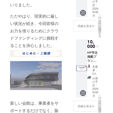
費が必
け予
いりました。
要です
定：
が、
2024
年08
2025年
ただやはり、現実的に厳し
こ
月
3月31日
の
リ
までの
タ
い状況が続き、今回皆様の
ー
全ての
ン
詳細を見る
を
講座に
選
お力を借りるためにクラウ
択
参加で
す
る
きるプ
ドファンディングに挑戦す
10,
ランで
ることを決心しました。
す。 去
000
円
年は15
HP芳名
回開催
掲載プ
しまし
ラン（※
た。開
個人名
催例は
支援
の掲載
以下の
者：
となり
通りで
0人
ます）
す。 ・
お届
磐田商
Canva
け予
工会議
活用セ
定：
所の
2024
ミナー
年08
ホーム
・魅せ
こ
月
ページ
る、伝
の
リ
に個人
わるス
タ
新しい会館は、事業者をサ
ー
名を記
マホで
ン
詳細を見る
を
載でき
できる
ポートするだけでなく、賑
選
択