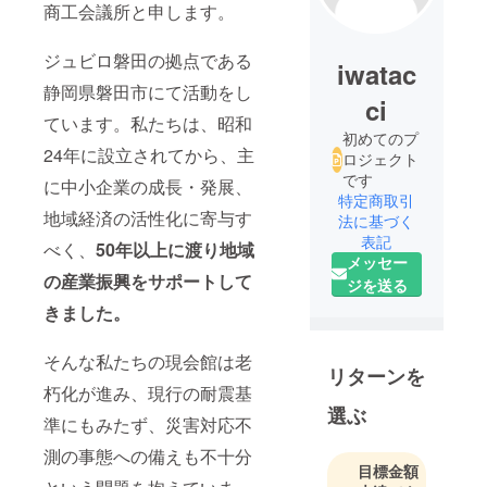
商工会議所と申します。
ジュビロ磐田の拠点である
iwatac
静岡県磐田市にて活動をし
ci
ています。私たちは、昭和
初めてのプ
24年に設立されてから、主
ロジェクト
です
に中小企業の成長・発展、
特定商取引
地域経済の活性化に寄与す
法に基づく
表記
べく、
50年以上に渡り地域
メッセー
の産業振興をサポートして
ジを送る
きました。
そんな私たちの現会館は老
リターンを
朽化が進み、現行の耐震基
選ぶ
準にもみたず、災害対応不
測の事態への備えも不十分
目標金額