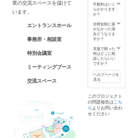
業の交流スペースを儲けて
合は掲
員の場
手数料はいく
載を拒
合は通
らかかります
います。
否させ
常5,000
か？
ていた
円の参
だきま
加費が
目標金額に届
エントランスホール
す。 ・
必要で
かなかった場
掲載期
すが、
合どうなりま
間：
2025年
すか？
事務所・相談室
2024年
3月31日
7月から
までの
支援で困った
2026年
全ての
特別会議室
時はどこに相
7月まで
講座に
談したらいい
掲載 ・
参加で
ですか？
ミーティングブース
掲載方
きま
法：文
す。 去
ヘルプページを
字のみ
年は15
見る
交流スペース
回開催
しまし
た。開
このプロジェクト
催例は
の問題報告は
こち
以下の
ら
よりお問い合わ
通りで
す。 ・
せください
Canva
活用セ
ミナー
・魅せ
る、伝