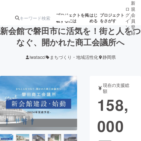
新
ロ
規
グ
会
プロジェクトを掲
はじ
プロジェクト
/
載するには
める
をさがす
イ
員
ン
登
新会館で磐田市に活気を！街と人をつ
録
なぐ、開かれた商工会議所へ
人気のプロ
注目のリ
注目の新着プロ
募集終了が近いプ
もうすぐ公開
iwatacci
まちづくり・地域活性化
静岡県
ジェクト
ターン
ジェクト
ロジェクト
されます
アート・写真
音楽
現在の支援総
額
158,
テクノロジー・ガジェット
ゲーム・サ
000
映像・映画
書籍・雑誌
ビジネス・起業
チャレンジ