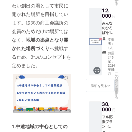
るプラ
写真撮
す
る
わい創出の場として市民に
ンで
影講座
12,
す。掲
・「商
開かれた場所を目指してい
載期間
000
品開
円
は2026
発」
ます。従来の商工会議所の
みんな
年7月ま
×「販路
のひろ
でとな
開拓」
会員のためだけの場所では
ばを1日
りま
セミ
自由に
す。 ご
ナー 適
なく、
地域の拠点となり開
支援
使える
支援い
応期
者：
プラン
ただく
かれた場所づくり
へ挑戦す
間：令
1人
です。
際に、
和7年3
お届
るため、3つのコンセプトを
磐田で
記載し
月31日
け予
イベン
たい氏
定：
まで 実
定めました。
トを開
2024
名を備
施時
年08
催した
考欄に
間：2時
こ
月
い方は
入力を
の
間程度
リ
こちら
お願い
タ
受講方
ー
をご支
しま
ン
法：オ
詳細を見る
を
援くだ
す。 ・
選
フライ
択
さい。
掲載期
す
ン：実
る
有効期
間：
施場所
30,
限：
2024年
は磐田
2025年
000
7月から
商工会
円
3月末ま
2026年
議所で
フル応
で
7月まで
す。実
援プラ
掲載 ・
施場所
1.中遠地域の中心としての
ン（お
掲載方
までの
礼メー