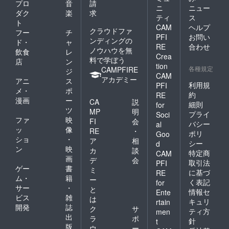
プロ
音
請
ニ
ニュー
ダク
楽
求
ティ
ス
ト
CAM
ヘルプ
クラウドファ
フー
チ
PFI
お問い
ンディングの
ド・
ャ
RE
合わせ
ノウハウを無
飲食
レ
Crea
料で学ぼう
店
ン
tion
各種規定
CAMPFIRE
ジ
CAM
アカデミー
アニ
ス
利用規
PFI
メ・
ポ
約
RE
漫画
ー
CA
説
細則
for
ツ
MP
明
プライ
Soci
ファ
映
FI
会
バシー
al
ッ
像
RE
・
ポリ
Goo
ショ
・
ア
相
シー
d
ン
映
カ
談
特定商
CAM
画
デ
会
取引法
PFI
ゲー
書
ミ
に基づ
RE
ム・
籍
ー
く表記
for
サー
・
と
情報セ
Ente
ビス
雑
は
キュリ
rtain
開発
誌
ク
サ
ティ方
men
出
ラ
ポ
針
t
版
ウ
ー