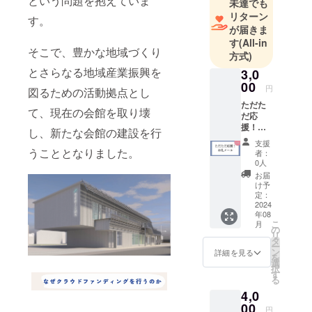
という問題を抱えていま
未達でも
リターン
す。
が届きま
す
(All-in
そこで、豊かな地域づくり
方式)
とさらなる地域産業振興を
3,0
00
円
図るための活動拠点とし
ただた
て、現在の会館を取り壊
だ応
援！お
し、新たな会館の建設を行
礼メー
支援
ル
うこととなりました。
者：
0人
お届
け予
定：
2024
年08
こ
月
の
リ
タ
ー
ン
詳細を見る
を
選
択
す
る
4,0
00
円