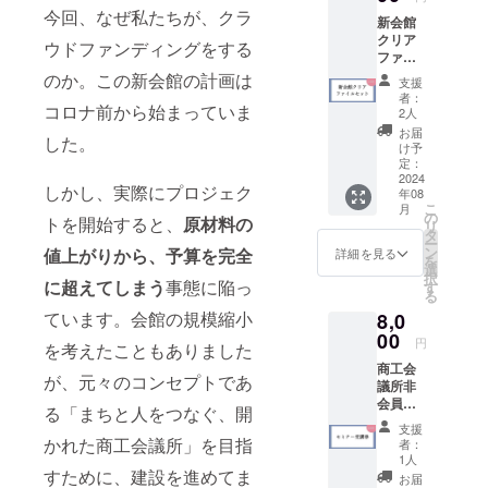
今回、なぜ私たちが、クラ
新会館
クリア
ウドファンディングをする
ファイ
ルセッ
のか。この新会館の計画は
支援
ト 3枚
者：
コロナ前から始まっていま
1セット
2人
磐田商
お届
した。
工会議
け予
所でし
定：
か手に
2024
しかし、実際にプロジェク
年08
入らな
こ
月
い、新
の
トを開始すると、
原材料の
リ
会館の
タ
ー
クリア
ン
値上がりから、予算を完全
詳細を見る
を
ファイ
選
択
ルを3枚
に超えてしまう
事態に陥っ
す
る
お送り
ています。会館の規模縮小
8,0
するプ
ランで
00
円
を考えたこともありました
す。 商
商工会
品サイ
が、元々のコンセプトであ
議所非
ズ：A4
会員の
サイズ
る「まちと人をつなぐ、開
場合は
支援
通常
かれた商工会議所」を目指
者：
5,000円
1人
の参加
すために、建設を進めてま
お届