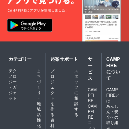
カテゴリー
起案サポート
サ
CAMP
ー
FIRE
テク
ま
プ
ス
ビ
につい
ノロ
ち
ロ
タ
ス
て
ジー
づ
ジ
ッ
・ガ
く
ェ
フ
CAM
CAMP
ジェ
り
ク
に
PFI
FIREと
ット
・
ト
相
RE
は
地
を
談
CAM
あんし
域
作
す
PFI
ん・安
活
る
る
RE
全への
性
資
コ
取り組
化
料
ミュ
み