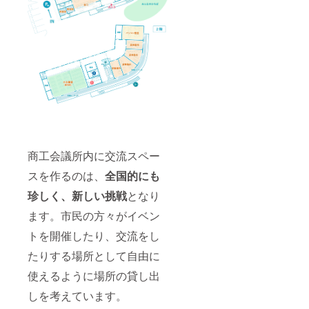
わるス
マホで
できる
写真撮
影講座
・「商
品開
発」
×「販路
開拓」
セミ
ナー 実
施時
間：2時
商工会議所内に交流スペー
間程度
スを作るのは、
全国的にも
受講方
法：オ
珍しく、新しい挑戦
となり
フライ
ン：実
ます。市民の方々がイベン
施場所
は磐田
トを開催したり、交流をし
商工会
議所で
たりする場所として自由に
す。実
施場所
使えるように場所の貸し出
までの
しを考えています。
交通費
は支援