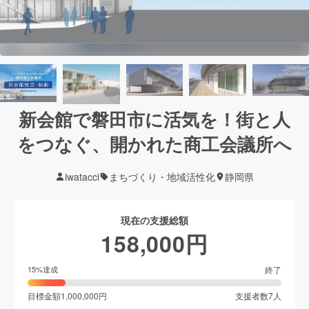
新会館で磐田市に活気を！街と人
をつなぐ、開かれた商工会議所へ
iwatacci
まちづくり・地域活性化
静岡県
現在の支援総額
158,000
円
終了
15
%達成
目標金額
1,000,000
円
支援者数
7
人