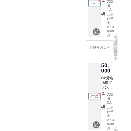
法：文
交通費
支援
ル、ク
字のみ
は支援
者：
リア
1人
者でご
ファイ
負担く
お届
ル、セ
け予
ださ
ミナー
定：
い。
受講
2024
年08
券、個
こ
月
人芳名
の
リ
掲載）
タ
ー
詳細 ・
ン
詳細を見る
を
お礼の
選
択
メール
す
る
を差し
50,
上げま
す。 ・
000
円
新会館
HP芳名
クリア
掲載プ
ファイ
ラン（※
ルセッ
法人
ト 3枚
支援
名・屋
1セット
者：
号を掲
（A４サ
2人
載ご希
イズ）
お届
望の
・個人
け予
方） 磐
芳名掲
定：
田商工
2024
載 磐田
年08
会議所
商工会
こ
月
のホー
議所の
の