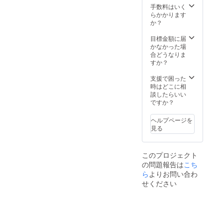
合は掲
員の場
手数料はいく
載を拒
合は通
らかかります
否させ
常5,000
か？
ていた
円の参
だきま
加費が
目標金額に届
す。 ・
必要で
かなかった場
掲載期
すが、
合どうなりま
間：
2025年
すか？
2024年
3月31日
7月から
までの
支援で困った
2026年
全ての
時はどこに相
7月まで
講座に
談したらいい
掲載 ・
参加で
ですか？
掲載方
きま
法：文
す。 去
ヘルプページを
字のみ
年は15
見る
回開催
しまし
た。開
このプロジェクト
催例は
の問題報告は
こち
以下の
ら
よりお問い合わ
通りで
す。 ・
せください
Canva
活用セ
ミナー
・魅せ
る、伝