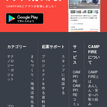
者でご
負担く
ださ
い。
カテゴリー
起案サポート
サ
CAMP
ー
FIRE
テク
ま
プ
ス
ビ
につい
ノロ
ち
ロ
タ
ス
て
ジー
づ
ジ
ッ
・ガ
く
ェ
フ
CAM
CAMP
ジェ
り
ク
に
PFI
FIREと
ット
・
ト
相
RE
は
地
を
談
CAM
あんし
域
作
す
PFI
ん・安
活
る
る
RE
全への
性
資
コ
取り組
化
料
ミュ
み
プロ
音
請