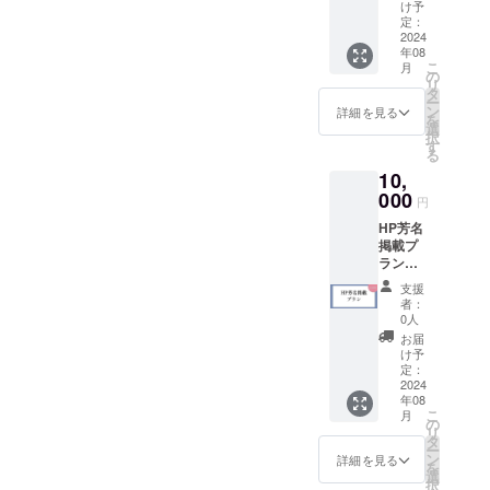
費が必
け予
要です
定：
が、
2024
年08
2025年
こ
月
3月31日
の
リ
までの
タ
ー
全ての
ン
詳細を見る
を
講座に
選
択
参加で
す
る
きるプ
10,
ランで
す。 去
000
円
年は15
HP芳名
回開催
掲載プ
しまし
ラン（※
た。開
個人名
催例は
支援
の掲載
以下の
者：
となり
通りで
0人
ます）
す。 ・
お届
磐田商
Canva
け予
工会議
活用セ
定：
所の
2024
ミナー
年08
ホーム
・魅せ
こ
月
ページ
る、伝
の
リ
に個人
わるス
タ
ー
名を記
マホで
ン
詳細を見る
を
載でき
できる
選
択