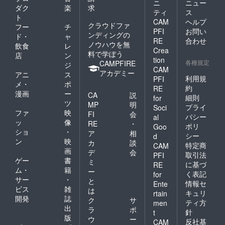
ニ
ニュー
ダク
楽
求
ティ
ス
ト
CAM
ヘルプ
クラウドファ
フー
チ
PFI
お問い
ンディングの
ド・
ャ
RE
合わせ
ノウハウを無
飲食
レ
Crea
料で学ぼう
店
ン
tion
各種規定
CAMPFIRE
ジ
CAM
アカデミー
アニ
ス
利用規
PFI
メ・
ポ
約
RE
漫画
ー
CA
説
細則
for
ツ
MP
明
プライ
Soci
ファ
映
FI
会
バシー
al
ッ
像
RE
・
ポリ
Goo
ショ
・
ア
相
シー
d
ン
映
カ
談
特定商
CAM
画
デ
会
取引法
PFI
ゲー
書
ミ
に基づ
RE
ム・
籍
ー
く表記
for
サー
・
と
情報セ
Ente
ビス
雑
は
キュリ
rtain
開発
誌
ク
サ
ティ方
men
出
ラ
ポ
針
t
版
ウ
ー
反社基
CAM