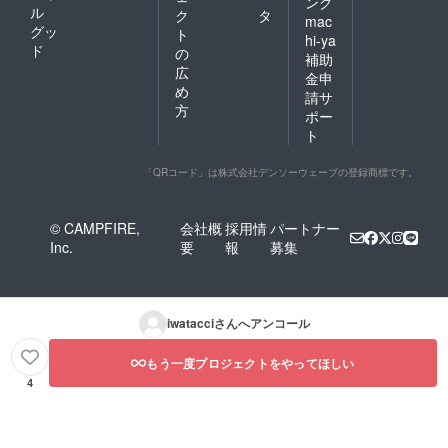
ング
ル
ク
タ
mac
グッ
ト
hi-ya
ド
の
補助
広
金申
め
請サ
方
ポー
ト
「QRコード」は株式会社デンソーウェーブの登録商標です。
© CAMPFIRE,
会社概
採用情
パートナー
Inc.
要
報
募集
iwatacci
さんへアンコール
もう一度プロジェクトをやってほしい
4