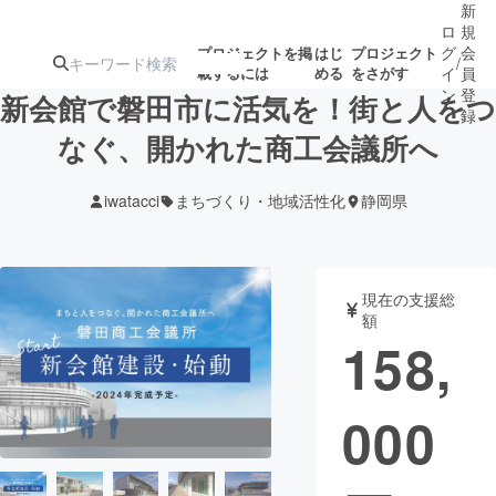
新
ロ
規
グ
会
プロジェクトを掲
はじ
プロジェクト
/
載するには
める
をさがす
イ
員
ン
登
新会館で磐田市に活気を！街と人をつ
録
なぐ、開かれた商工会議所へ
人気のプロ
注目のリ
注目の新着プロ
募集終了が近いプ
もうすぐ公開
iwatacci
まちづくり・地域活性化
静岡県
ジェクト
ターン
ジェクト
ロジェクト
されます
アート・写真
音楽
現在の支援総
額
158,
テクノロジー・ガジェット
ゲーム・サ
000
映像・映画
書籍・雑誌
ビジネス・起業
チャレンジ