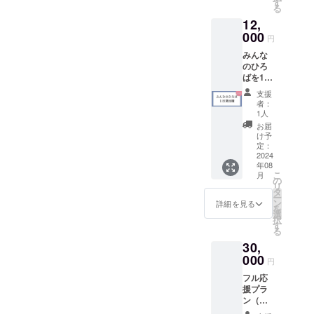
るプラ
写真撮
す
る
ンで
影講座
12,
す。掲
・「商
載期間
000
品開
円
は2026
発」
みんな
年7月ま
×「販路
のひろ
でとな
開拓」
ばを1日
りま
セミ
自由に
す。 ご
ナー 適
支援
使える
支援い
応期
者：
プラン
ただく
間：令
1人
です。
際に、
和7年3
お届
磐田で
記載し
月31日
け予
イベン
たい氏
定：
まで 実
トを開
2024
名を備
施時
年08
催した
考欄に
間：2時
こ
月
い方は
入力を
の
間程度
リ
こちら
お願い
タ
受講方
ー
をご支
しま
ン
法：オ
詳細を見る
を
援くだ
す。 ・
選
フライ
択
さい。
掲載期
す
ン：実
る
有効期
間：
施場所
30,
限：
2024年
は磐田
2025年
000
7月から
商工会
円
3月末ま
2026年
議所で
フル応
で
7月まで
す。実
援プラ
掲載 ・
施場所
ン（お
掲載方
までの
礼メー