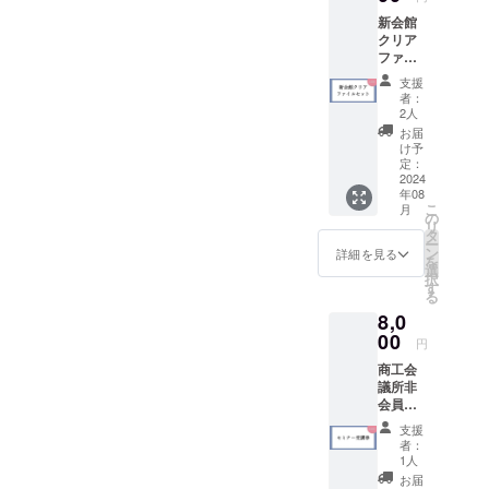
新会館
クリア
ファイ
ルセッ
支援
ト 3枚
者：
1セット
2人
磐田商
お届
工会議
け予
所でし
定：
か手に
2024
年08
入らな
こ
月
い、新
の
リ
会館の
タ
ー
クリア
ン
詳細を見る
を
ファイ
選
択
ルを3枚
す
る
お送り
8,0
するプ
ランで
00
円
す。 商
商工会
品サイ
議所非
ズ：A4
会員の
サイズ
場合は
支援
通常
者：
5,000円
1人
の参加
お届