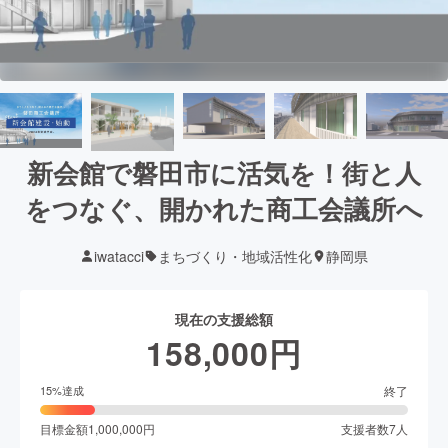
新会館で磐田市に活気を！街と人
をつなぐ、開かれた商工会議所へ
iwatacci
まちづくり・地域活性化
静岡県
現在の支援総額
158,000
円
終了
15
%達成
目標金額
1,000,000
円
支援者数
7
人