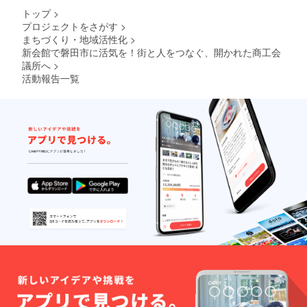
わるス
トップ
>
マホで
プロジェクトをさがす
>
できる
まちづくり・地域活性化
>
写真撮
新会館で磐田市に活気を！街と人をつなぐ、開かれた商工会
影講座
・「商
議所へ
>
品開
活動報告一覧
発」
×「販路
開拓」
セミ
ナー 実
施時
間：2時
間程度
受講方
法：オ
フライ
ン：実
施場所
は磐田
商工会
議所で
す。実
施場所
までの
交通費
は支援