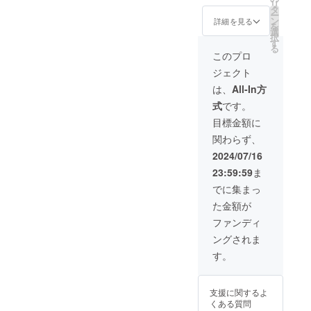
リ
ムペー
ホーム
タ
ー
ジに法
ページ
ン
詳細を見る
を
人名や
に個人
選
択
屋号を
名を記
す
る
記載で
載しま
このプロ
きるプ
す。掲
ジェクト
ランで
載期
す。掲
間：
は、
All-In方
載期間
2024年
式
です。
は2026
7月から
年7月ま
2026年
目標金額に
でとな
7月。
関わらず、
りま
ご支援
す。 ※
いただ
2024/07/16
芳名掲
く際
23:59:59
ま
載プラ
に、記
ンにつ
載した
でに集まっ
いて
い氏名
た金額が
は、暴
を備考
力団及
欄に入
ファンディ
び暴力
力をお
ングされま
団員並
願いし
びに公
ます。
す。
共の秩
・セミ
序に反
ナー受
するお
講券 商
支援に関するよ
それの
工会議
くある質問
ある場
所非会