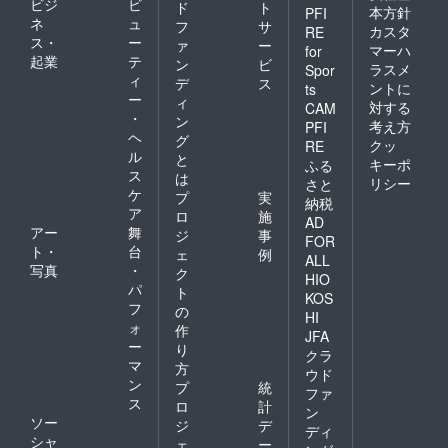
ビジ
ビ
ド
ト
本方針
PFI
ネ
ュ
フ
サ
カスタ
RE
ス・
ー
ァ
ー
マーハ
for
起業
テ
ン
ビ
ラスメ
Spor
ィ
デ
ス
ントに
ts
ー
ィ
対する
CAM
・
ン
考え方
PFI
ヘ
グ
クッ
RE
ル
と
キーポ
ふる
ス
は
リシー
さと
ケ
プ
実
納税
ア
ロ
施
AD
アー
舞
ジ
事
FOR
ト・
台
ェ
例
ALL
写真
・
ク
HIO
パ
ト
KOS
フ
の
HI
ォ
作
JFA
ー
り
クラ
マ
方
ウド
ン
プ
統
ファ
ス
ロ
計
ン
ソー
ジ
デ
ディ
シャ
ェ
ー