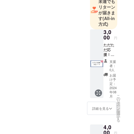
未達でも
リターン
が届きま
す
(All-in
方式)
3,0
00
円
ただた
だ応
援！お
礼メー
支援
ル
者：
0人
お届
け予
定：
2024
年08
こ
月
の
リ
タ
ー
ン
詳細を見る
を
選
択
す
る
4,0
00
円