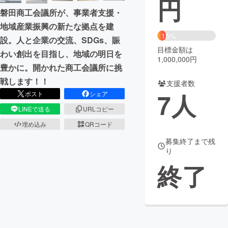
円
磐田商工会議所が、事業者支援・
まちづくり・地域活性化
地域産業振興の新たな拠点を建
15%
設。人と企業の交流、SDGs、賑
目標金額は
CAMPFIRE for Social Good
CAMPFIRE Creation
わい創出を目指し、地域の明日を
1,000,000円
CAMPFIREふるさと納税
machi-ya
コミュニティ
豊かに。開かれた商工会議所に挑
戦します！！
支援者数
7
人
ポスト
シェア
LINEで送る
URLコピー
埋め込み
QRコード
募集終了まで残
り
終了