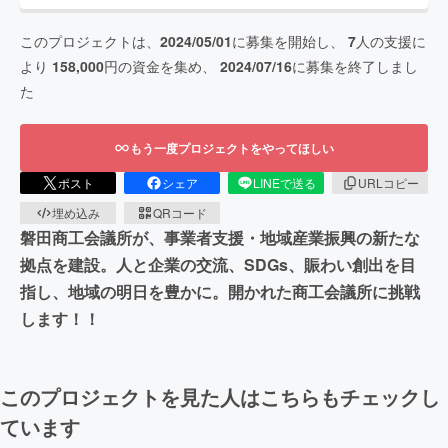
このプロジェクトは、
2024/05/01
に募集を開始し、
7
人の支援に
より
158,000
円の資金を集め、
2024/07/16
に募集を終了しまし
た
もう一度プロジェクトをやってほしい
ポスト
シェア
LINEで送る
URLコピー
埋め込み
QRコード
磐田商工会議所が、事業者支援・地域産業振興の新たな
拠点を建設。人と企業の交流、SDGs、賑わい創出を目
指し、地域の明日を豊かに。開かれた商工会議所に挑戦
します！！
このプロジェクトを見た人はこちらもチェックし
ています