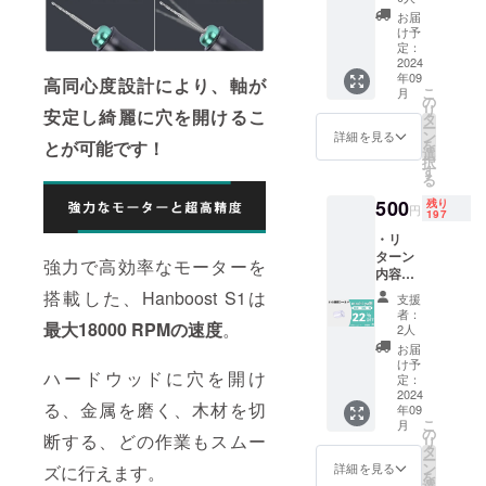
・一般
造工程
より下
10月頃
お届
販売予
上の都
がる可
け予
からオ
定価
合等に
定：
能性も
ンライ
格：
2024
より出
ござい
ン
年09
44,940
荷時期
高同心度設計により、軸が
ます。
ショッ
こ
月
円 ※リ
が遅れ
の
類似商
プなど
リ
安定し綺麗に穴を開けるこ
ターン
る場合
タ
品が発
にて一
ー
はすべ
があり
ン
生する
詳細を見る
般販売
を
とが可能です！
て税・
ます。
選
可能性
開始予
択
送料込
皆様の
す
があり
定で
る
みの金
支援に
ます。
す。
額にな
より量
500
残り
ご了承
円
197
りま
産効率
頂いた
す。 ※
が向上
・リ
上でご
ご注文
した場
ターン
支援頂
強力で高効率なモーターを
状況、
合、正
内容：
けます
使用部
規販売
S1の保
様お願
搭載した、Hanboost S1は
支援
材の供
価格が
護シー
い致し
者：
給状
販売予
ルド×1
最大18000 RPMの速度
。
ます。
2人
況、製
定価格
セット
2024年
お届
造工程
より下
・一般
10月頃
け予
上の都
ハードウッドに穴を開け
がる可
販売予
からオ
定：
合等に
能性も
定価
2024
ンライ
る、金属を磨く、木材を切
より出
年09
ござい
格：640
ン
こ
月
荷時期
ます。
円 ※リ
ショッ
の
断する、どの作業もスムー
リ
が遅れ
類似商
ターン
プなど
タ
ー
る場合
品が発
はすべ
にて一
ン
詳細を見る
ズに行えます。
を
があり
生する
て税・
般販売
選