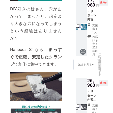
17,
残り9
りま
980
産効率
円
す。 ※
が向上
DIY好きの皆さん、穴が曲
・リ
ご注文
した場
ターン
がってしまったり、想定よ
状況、
合、正
内容：
使用部
規販売
り大きな穴になってしまう
Hanboo
材の供
価格が
支援
st S1×2
給状
販売予
者：
という経験はありません
セット
況、製
定価格
1人
・一般
造工程
より下
お届
か？
販売予
上の都
がる可
け予
定価
合等に
定：
能性も
格：
2024
より出
ござい
Hanboost S1なら、
まっす
年09
29,960
荷時期
ます。
こ
月
円 ※リ
が遅れ
ぐで正確、安定したクラン
の
類似商
リ
ターン
る場合
タ
品が発
ー
プ
で創作に集中できます。
はすべ
があり
ン
生する
詳細を見る
を
て税・
ます。
選
可能性
択
送料込
皆様の
す
があり
る
みの金
支援に
ます。
25,
額にな
より量
ご了承
残り5
りま
980
産効率
頂いた
円
す。 ※
が向上
上でご
・リ
ご注文
した場
支援頂
ターン
状況、
合、正
けます
内容：
使用部
規販売
様お願
Hanboo
材の供
価格が
い致し
支援
st S1×3
給状
販売予
ます。
者：
セット
況、製
定価格
0人
2024年