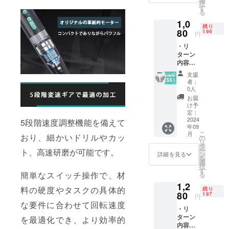
択
ます。
可能性
送料込
開始予
す
る
皆様の
があり
みの金
定で
支援に
1,0
ます。
額にな
す。
残り
より量
ご了承
りま
80
199
円
産効率
頂いた
す。 ※
が向上
・リ
上でご
ご注文
した場
ターン
支援頂
状況、
合、正
内容：
けます
使用部
規販売
保護手
様お願
材の供
支援
価格が
袋×1
い致し
給状
者：
販売予
セット
ます。
況、製
0人
定価格
・一般
2024年
造工程
お届
より下
販売予
10月頃
上の都
け予
がる可
定価
からオ
合等に
定：
能性も
格：
2024
ンライ
より出
5段階速度調整機能を備えて
年09
ござい
1,600円
ン
荷時期
こ
月
ます。
※リター
おり、細かいドリルやカッ
ショッ
が遅れ
の
リ
類似商
ンはす
プなど
る場合
タ
ー
ト、高速研磨が可能です。
品が発
べて
にて一
があり
ン
詳細を見る
を
生する
税・送
般販売
ます。
選
択
可能性
料込み
開始予
皆様の
す
簡単なスイッチ操作で、材
る
があり
の金額
定で
支援に
1,2
ます。
になり
す。
より量
料の硬度やタスクの具体的
残り
ご了承
ます。
80
産効率
197
円
頂いた
※ご注文
が向上
な要件に合わせて回転速度
・リ
上でご
状況、
した場
ターン
支援頂
使用部
を最適化でき、より効率的
合、正
内容：
けます
材の供
規販売