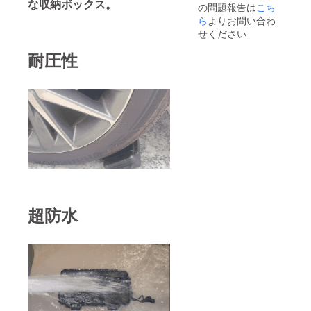
な収納ボックス。
の問題報告は
こち
支援頂
けます
ら
よりお問い合わ
様お願
せください
い致し
ます。
耐圧性
2024年
10月頃
からオ
ンライ
ン
ショッ
プなど
にて一
般販売
開始予
定で
す。
超防水