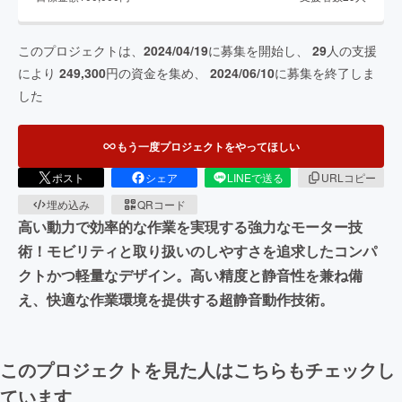
このプロジェクトは、
2024/04/19
に募集を開始し、
29
人の支援
により
249,300
円の資金を集め、
2024/06/10
に募集を終了しま
した
もう一度プロジェクトをやってほしい
ポスト
シェア
LINEで送る
URLコピー
埋め込み
QRコード
高い動力で効率的な作業を実現する強力なモーター技
術！モビリティと取り扱いのしやすさを追求したコンパ
クトかつ軽量なデザイン。高い精度と静音性を兼ね備
え、快適な作業環境を提供する超静音動作技術。
このプロジェクトを見た人はこちらもチェックし
ています