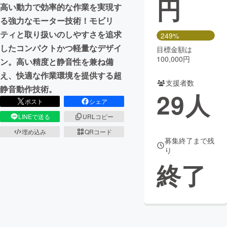
円
高い動力で効率的な作業を実現す
まちづくり・地域活性化
る強力なモーター技術！モビリ
ティと取り扱いのしやすさを追求
249%
したコンパクトかつ軽量なデザイ
目標金額は
CAMPFIRE for Social Good
CAMPFIRE Creation
100,000円
ン。高い精度と静音性を兼ね備
CAMPFIREふるさと納税
machi-ya
コミュニティ
え、快適な作業環境を提供する超
支援者数
静音動作技術。
29
人
ポスト
シェア
LINEで送る
URLコピー
埋め込み
QRコード
募集終了まで残
り
終了