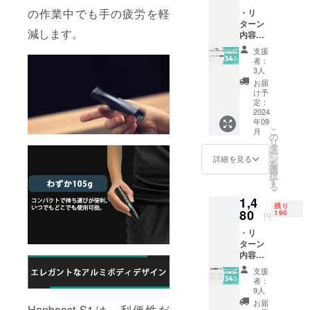
の金額
した場
上でご
の作業中でも手の疲労を軽
・リ
になり
合、正
支援頂
ターン
ます。
規販売
けます
減します。
内容：
※ご注文
価格が
様お願
13pc
状況、
販売予
い致し
支援
カッ
使用部
定価格
ます。
者：
ティン
材の供
より下
3人
2024年
グセッ
給状
がる可
10月頃
お届
ト×1
況、製
能性も
け予
からオ
セット
造工程
定：
ござい
ンライ
・一般
2024
上の都
ます。
ン
年09
販売予
合等に
類似商
ショッ
こ
月
定価
より出
の
品が発
プなど
リ
格：
荷時期
タ
生する
にて一
ー
2,240円
が遅れ
ン
可能性
詳細を見る
般販売
を
※リター
る場合
選
があり
開始予
択
ンはす
があり
す
ます。
定で
る
べて
ます。
ご了承
す。
1,4
税・送
皆様の
頂いた
残り
料込み
80
支援に
190
上でご
円
の金額
より量
支援頂
・リ
になり
産効率
けます
ターン
ます。
が向上
様お願
内容：
※ご注文
した場
い致し
30pc研
状況、
合、正
ます。
支援
削ビッ
使用部
規販売
2024年
者：
ト×1
材の供
価格が
9人
10月頃
セット
給状
販売予
からオ
お届
Hanboost S1は、利便性だ
・一般