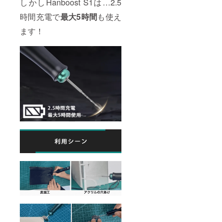
しかしHanboost S1は…2.5
時間充電で
最大5時間
も使え
ます！