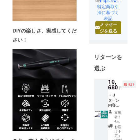
https://www.instagram.com/brightdiyjp/
中国の総合
特定商取引
法に基づく
家電メー
表記
カー向けに
メッセー
人気製品を
DIYの楽しさ、実感してくだ
ジを送る
多数製造し
さい！
た実績のあ
る製品を、
日本の皆様
リターンを
にも是非体
選ぶ
験していた
だきたくプ
10,
ロジェクト
残り21
680
円
を立ち上げ
ました。
・リ
ターン
最新のテク
内容：
ノロジー
Hanboo
支援
st S1×1
で、皆さん
者：
セット
4人
の生活をよ
・一般
お届
り豊かに、
販売予
け予
定価
定：
快適にする
格：
2024