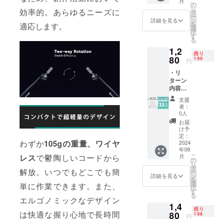
こ
月
※リター
が遅れ
の
品が発
プなど
リ
ンはす
効率的。あらゆるニーズに
る場合
タ
生する
にて一
ー
べて
があり
ン
可能性
詳細を見る
般販売
を
適応します。
税・送
ます。
選
があり
開始予
択
料込み
皆様の
す
ます。
定で
る
の金額
支援に
ご了承
す。
1,2
になり
より量
頂いた
残り
ます。
80
産効率
199
上でご
円
※ご注文
が向上
支援頂
・リ
状況、
した場
けます
ターン
使用部
合、正
様お願
内容：
材の供
規販売
い致し
20pcブ
給状
価格が
ます。
支援
ラシク
況、製
販売予
2024年
者：
リーニ
造工程
定価格
0人
10月頃
ング
上の都
より下
からオ
お届
セット
合等に
がる可
け予
ンライ
×1セッ
より出
定：
能性も
ン
わずか
105gの重量、ワイヤ
ト ・一
2024
荷時期
ござい
ショッ
年09
般販売
が遅れ
ます。
プなど
こ
月
レス
で鬱陶しいコードから
予定価
る場合
の
類似商
にて一
リ
格：
があり
タ
品が発
般販売
解放。いつでもどこでも簡
ー
1,920円
ます。
ン
生する
詳細を見る
開始予
を
※リター
皆様の
選
可能性
定で
単に作業できます。また、
択
ンはす
支援に
す
があり
す。
る
べて
より量
エルゴノミックなデザイン
ます。
1,4
税・送
産効率
ご了承
残り
料込み
は快適な握り心地で長時間
80
が向上
196
頂いた
円