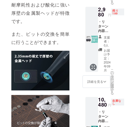
す
生する
般販売
る
料込み
耐摩耗性および酸化に強い
支援に
可能性
開始予
2,9
の金額
より量
があり
定で
残り
厚壁の金属製ヘッドが特徴
になり
80
産効率
199
ます。
す。
円
ます。
が向上
ご了承
です。
・リ
※ご注文
した場
頂いた
ターン
状況、
合、正
上でご
内容：
使用部
規販売
支援頂
また、ビットの交換を簡単
Hanboo
材の供
価格が
けます
支援
st収納
給状
販売予
様お願
者：
に行うことができます。
ボック
況、製
定価格
0人
い致し
ス×1
造工程
より下
ます。
お届
セット
上の都
がる可
け予
2024年
・一般
合等に
定：
能性も
10月頃
販売予
2024
より出
ござい
からオ
年09
定価
荷時期
ます。
ンライ
こ
月
格：
が遅れ
の
類似商
ン
リ
4,480円
る場合
タ
品が発
ショッ
ー
※リター
があり
ン
生する
詳細を見る
プなど
を
ンはす
ます。
選
可能性
にて一
択
べて
皆様の
す
があり
般販売
る
税・送
支援に
ます。
開始予
10,
料込み
より量
ご了承
定で
在庫な
の金額
480
産効率
し
頂いた
す。
円
になり
が向上
上でご
・リ
ます。
した場
支援頂
ターン
※ご注文
合、正
けます
内容：
状況、
規販売
様お願
Hanboo
使用部
価格が
い致し