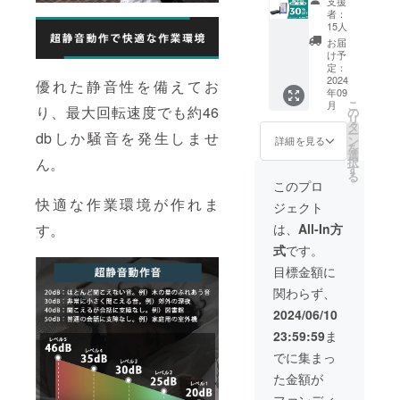
支援
st S1×1
材の供
販売予
ます。
者：
セット
給状
定価格
15人
2024年
・一般
況、製
より下
10月頃
お届
販売予
造工程
がる可
け予
からオ
定価
上の都
定：
能性も
ンライ
格：
2024
合等に
ござい
優れた静音性を備えてお
ン
年09
14,980
より出
ます。
ショッ
こ
月
円 ※リ
り、最大回転速度でも約46
荷時期
の
類似商
プなど
リ
ターン
が遅れ
タ
品が発
にて一
ー
dbしか騒音を発生しませ
はすべ
る場合
ン
生する
詳細を見る
般販売
を
て税・
があり
選
可能性
開始予
択
ん。
送料込
ます。
す
があり
定で
る
みの金
皆様の
ます。
このプロ
す。
額にな
支援に
ご了承
快適な作業環境が作れま
ジェクト
りま
より量
頂いた
す。 ※
産効率
上でご
は、
All-In方
す。
ご注文
が向上
支援頂
式
です。
状況、
した場
けます
使用部
合、正
様お願
目標金額に
材の供
規販売
い致し
関わらず、
給状
価格が
ます。
況、製
販売予
2024年
2024/06/10
造工程
定価格
10月頃
23:59:59
ま
上の都
より下
からオ
合等に
がる可
ンライ
でに集まっ
より出
能性も
ン
た金額が
荷時期
ござい
ショッ
が遅れ
ます。
プなど
ファンディ