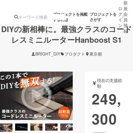
新
ロ
規
グ
会
プロジェクトを掲載
プロジェクトを
/
するには
さがす
イ
員
ン
登
DIYの新相棒に。最強クラスのコード
録
レスミニルーターHanboost S1
人気のプロ
注目のリ
注目の新着プロ
募集終了が近いプ
もうすぐ公開
BRIGHT_DIY
プロダクト
東京都
ジェクト
ターン
ジェクト
ロジェクト
されます
アート・写真
音楽
現在の支援総
額
249,
テクノロジー・ガジェット
ゲーム・サ
300
映像・映画
書籍・雑誌
ビジネス・起業
チャレンジ