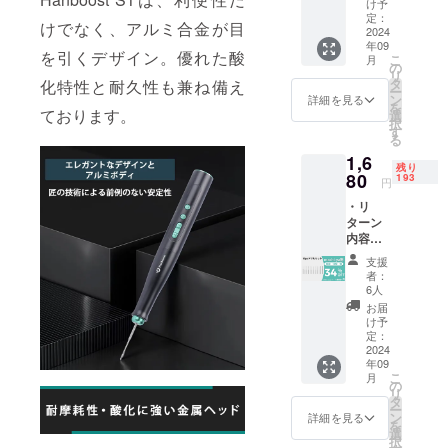
況、製
定価格
け予
ンライ
販売予
造工程
定：
より下
ン
けでなく、アルミ合金が目
定価
2024
上の都
がる可
ショッ
年09
格：
合等に
能性も
プなど
を引くデザイン。優れた酸
こ
月
2,240円
より出
の
ござい
にて一
リ
※リター
荷時期
タ
ます。
化特性と耐久性も兼ね備え
般販売
ー
ンはす
が遅れ
ン
類似商
詳細を見る
開始予
を
べて
ております。
る場合
選
品が発
定で
択
税・送
があり
す
生する
す。
る
料込み
ます。
可能性
1,6
の金額
皆様の
があり
残り
になり
80
支援に
193
ます。
円
ます。
より量
ご了承
・リ
※ご注文
産効率
頂いた
ターン
状況、
が向上
上でご
内容：
使用部
した場
支援頂
13pcド
材の供
合、正
けます
支援
リル
給状
規販売
様お願
者：
セット
況、製
価格が
6人
い致し
×1セッ
造工程
販売予
ます。
お届
ト ・一
上の都
定価格
け予
2024年
般販売
合等に
定：
より下
10月頃
予定価
2024
より出
がる可
からオ
年09
格：
荷時期
能性も
ンライ
こ
月
2,560円
が遅れ
の
ござい
ン
リ
※リター
る場合
タ
ます。
ショッ
ー
ンはす
があり
ン
類似商
詳細を見る
プなど
を
べて
ます。
選
品が発
にて一
択
税・送
皆様の