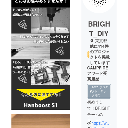
BRIGH
T_DIY
東京都
他に414件
のプロジェ
クトを掲載
しています
CAMPFIRE
アワード受
賞履歴
2025 プロダ
クト・テッ
ク部門
初めまし
て！BRIGHT
チームの
ニュエンで
https://www.brightdiy.jp/
す。