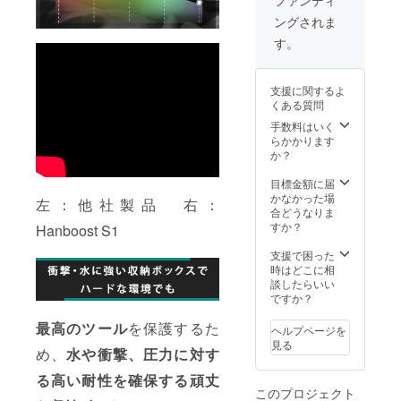
る場合
類似商
にて一
ングされま
があり
品が発
般販売
ます。
生する
開始予
す。
皆様の
可能性
定で
支援に
があり
す。
より量
ます。
支援に関するよ
産効率
ご了承
くある質問
が向上
頂いた
した場
上でご
手数料はいく
合、正
支援頂
らかかります
規販売
けます
か？
価格が
様お願
販売予
い致し
目標金額に届
定価格
ます。
かなかった場
左：他社製品 右：
より下
2024年
合どうなりま
がる可
10月頃
すか？
Hanboost S1
能性も
からオ
ござい
ンライ
支援で困った
ます。
ン
時はどこに相
類似商
ショッ
談したらいい
品が発
プなど
ですか？
生する
にて一
可能性
最高のツール
を保護するた
般販売
ヘルプページを
があり
開始予
見る
め、
水や衝撃、圧力に対す
ます。
定で
ご了承
す。
る高い耐性を確保する頑丈
頂いた
このプロジェクト
上でご