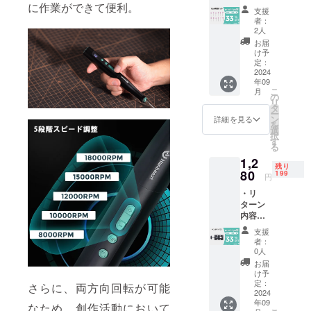
12pc研
に作業ができて便利。
様お願
給状
価格が
支援
磨ビッ
い致し
況、製
販売予
者：
ト×1
ます。
造工程
定価格
2人
セット
2024年
上の都
より下
お届
・一般
10月頃
合等に
がる可
け予
販売予
からオ
より出
定：
能性も
定価
2024
ンライ
荷時期
ござい
年09
格：
ン
が遅れ
ます。
こ
月
1,920円
ショッ
る場合
の
類似商
リ
※リター
プなど
があり
タ
品が発
ー
ンはす
にて一
ます。
ン
生する
詳細を見る
を
べて
般販売
皆様の
選
可能性
択
税・送
開始予
支援に
す
があり
る
料込み
定で
より量
ます。
1,2
の金額
す。
産効率
ご了承
残り
になり
80
が向上
199
頂いた
円
ます。
した場
上でご
・リ
※ご注文
合、正
支援頂
ターン
状況、
規販売
けます
内容：
使用部
価格が
様お願
ベンチ
材の供
販売予
い致し
支援
バイス
給状
定価格
ます。
者：
×1セッ
況、製
より下
0人
2024年
ト ・一
造工程
がる可
10月頃
お届
般販売
上の都
能性も
け予
からオ
予定価
合等に
定：
ござい
ンライ
さらに、両方向回転が可能
格：
2024
より出
ます。
ン
年09
1,920円
荷時期
なため、創作活動において
類似商
ショッ