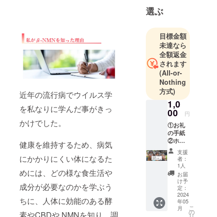
の開発販売
選ぶ
を行うため
クラウド
ファンディ
目標金額
未達なら
ングに登録
全額返金
いたしまし
されます
た。
(All-or-
Nothing
夢は世界販
方式)
近年の流行病でウイルス学
売！！
1,0
を私なりに学んだ事がきっ
00
円
ご支援者様
かけでした。
①お礼
と一緒に、
の手紙
②ホー
より良い商
健康を維持するため、病気
ムペー
品を世界に
支援
ジにス
にかかりにくい体になるた
者：
販売出来る
ポン
1人
サーと
めには、どの様な食生活や
ことを目指
お届
して会
け予
し、日々挑
成分が必要なのかを学ぶう
社名ま
定：
戦をするこ
たは名
2024
ちに、人体に効能のある酵
年05
前の記
とを忘れず
こ
月
載 ③試
の
素やCBDや NMNを知り、調
に楽しく前
リ