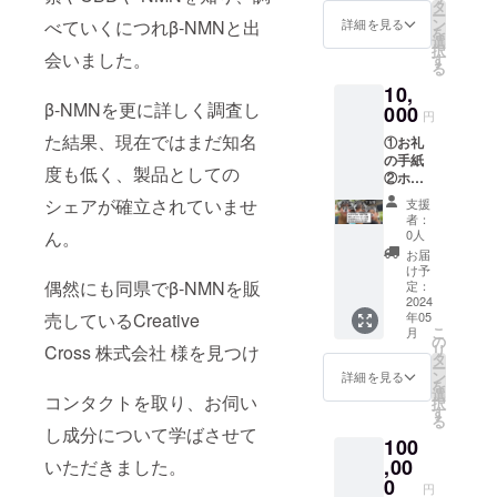
験販売
タ
ー
や販売
向きに、み
ン
べていくにつれβ-NMNと出
詳細を見る
を
に関わ
選
んなさんの
択
るご通
会いました。
す
る
笑顔を守る
達 この
10,
3点を考
お手伝いを
β-NMNを更に詳しく調査し
えてお
000
円
するために
ります
た結果、現在ではまだ知名
①お礼
世界流通を
が起業
の手紙
後、支
目指し邁進
度も低く、製品としての
②ホー
援者様
して参りま
ムペー
とコン
シェアが確立されていませ
支援
ジにス
タクト
すので、よ
者：
ポン
をとり
0人
ん。
ろしくお願
サーと
試供品
お届
い致しま
して会
の発
け予
社名ま
偶然にも同県でβ-NMNを販
送、イ
定：
す！！
たは名
2024
ベント
年05
売しているCreative
前の記
の告知
こ
月
載 ③試
や招待
の
リ
Cross 株式会社 様を見つけ
験販売
なども
タ
ー
や販売
できれ
ン
詳細を見る
を
に関わ
ばと思
選
コンタクトを取り、お伺い
択
るご通
いま
す
る
達 ④支
す。
し成分について学ばさせて
100
援者の
みが入
,00
いただきました。
れる
0
円
シーク