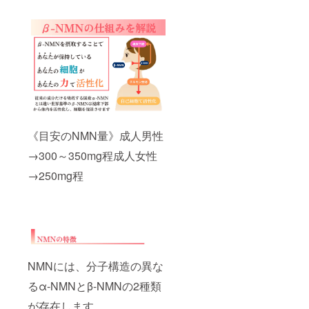
《目安のNMN量》成人男性
→300～350mg程成人女性
→250mg程
NMNには、分子構造の異な
るα-NMNとβ-NMNの2種類
が存在します。