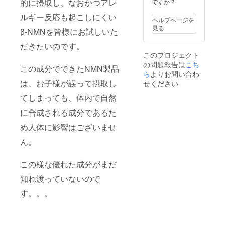
的に摂取し、なおかつアレ
ですか？
送、イ
ルギー反応も起こしにくい
ベント
ヘルプページを
の告知
見る
β-NMNを皆様にお試しいた
や招待
なども
だきたいのです。
できれ
このプロジェクト
ばと思
の問題報告は
こち
いま
この成分でできたNMN製品
す。
ら
よりお問い合わ
シーク
は、お子様が誤って摂取し
せください
レット
てしまっても、体内で自然
ECサイ
ト
に合成される成分であるた
https://
dream-
め人体に影響はございませ
project.
stores.j
ん。
p/
この様な優れた成分がまだ
知れ渡っていないので
す。。。