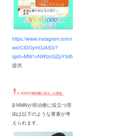
https://www.instagram.com/r
eel/CtDOymOJAS3/?
igsh=MW1xNWtzcGZpY3d5
提供
β-NMNが癌治療に役立つ理
由は以下のような要素が考
えられます。