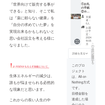
『世界向けて販売する事が
レット
①お礼
ECサイ
の手紙
できる』と知り、そこで私
ト販売
②ホー
⑤商品
ムペー
支援
は『薬に頼らない健康』を
の製品
ジにス
者：
制作後
ポン
0人
『自分の求めていた夢』を
に、夢
サーと
お届
プロ
して会
実現出来るかもしれないと
け予
ジェク
社名ま
定：
トの商
たは名
2024
思い会社設立を考える様に
年05
品を支
前の記
こ
月
なりました。
援者が
載 ③試
の
リ
販売出
験販売
タ
ー
来る権
や販売
ン
詳細を見る
を
利 この
に関わ
選
択
5点を考
るご通
す
る
えてお
達 ④支
このプロ
ります
援者の
ジェクト
が起業
みが入
後、支
れる
生体エネルギーの減少は、
は、All-or-
援者様
シーク
Nothing方式
誰もが悩ませられる必然的
とコン
レット
タクト
ECサイ
です。
な現象だと思います。
をとり
トの作
目標金額を
試供品
成、販
の発
売 ⑤商
達成した場
これからの長い人生の中
送、イ
品の製
合にのみ、
ベント
品制作