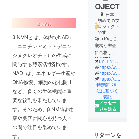
OJECT
日本
初めてのプ
ロジェクト
です
β-NMNとは、体内でNAD+
Qoo10にて
厳格な審査
（ニコチンアミドアデニン
に合格し、
ジヌクレオチド）の生成に
MIKOTO
L7TFN1H4dY26540
関与する酵素活性剤です。
Qoo10店と
https://www.facebook.com/profile.php?id=61556454493860
いう健康食
NAD+は、エネルギー生産や
https://www.instagram.com/b_nmn_d?igsh=MXdvbXNzbTlzZ25haw%3D%3D&utm_source=qr
https://x.com/l7tfn1h4dy26540/status/1766095578273124658?s=46&t=FeEkmLu9lx4D0hO2HHYHWw
品を取り
DNA修復、細胞の老化防止
特定商取引
扱っている
法に基づく
など、多くの生体機能に重
ショップを
表記
要な役割を果たしていま
運営してお
メッセー
ります。
す。そのため、β-NMNは健
ジを送る
康や美容に関心を持つ人々
今回、ス
の間で注目を集めていま
タッフ一
同、新商品
リターンを
す。