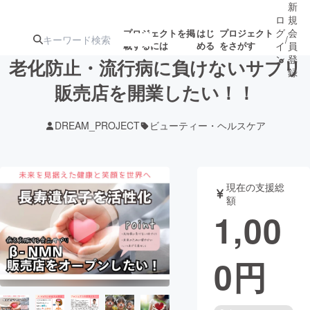
新
ロ
規
グ
会
プロジェクトを掲
はじ
プロジェクト
/
載するには
める
をさがす
イ
員
ン
登
老化防止・流行病に負けないサプリ
録
販売店を開業したい！！
人気のプロ
注目のリ
注目の新着プロ
募集終了が近いプ
もうすぐ公開
DREAM_PROJECT
ビューティー・ヘルスケア
ジェクト
ターン
ジェクト
ロジェクト
されます
アート・写真
音楽
現在の支援総
額
1,00
テクノロジー・ガジェット
ゲーム・サ
0
円
映像・映画
書籍・雑誌
ビジネス・起業
チャレンジ