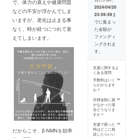
で、体力の衰えや健康問題
の告知
後に、
2024/04/20
や招待
夢プロ
などの不安が浮かんでしま
23:59:59
ま
なども
ジェク
いますが、老化は止まる事
できれ
トの商
でに集まっ
ばと思
品を支
なく、時が経つにつれて衰
た金額が
いま
援者が
す。
販売出
ファンディ
えてしまいます。
シーク
来る権
ングされま
レット
利 ⑥商
ECサイ
品にス
す。
ト
ポン
https://
サーと
dream-
して会
支援に関するよ
project.
社名ま
くある質問
stores.j
たは名
p/
前の記
手数料はいく
載 この
らかかります
6点を考
か？
えてお
ります
目標金額に届
が起業
かなかった場
後、支
合どうなりま
援者様
すか？
とコン
タクト
支援で困った
をとり
時はどこに相
だからこそ、β-NMNを効率
試供品
談したらいい
の発