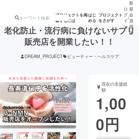
新
ロ
規
グ
会
プロジェクトを掲
はじ
プロジェクト
/
載するには
める
をさがす
イ
員
ン
登
老化防止・流行病に負けないサプリ
録
販売店を開業したい！！
人気のプロ
注目のリ
注目の新着プロ
募集終了が近いプ
もうすぐ公開
DREAM_PROJECT
ビューティー・ヘルスケア
ジェクト
ターン
ジェクト
ロジェクト
されます
アート・写真
音楽
現在の支援総
額
1,00
テクノロジー・ガジェット
ゲーム・サ
0
円
映像・映画
書籍・雑誌
ビジネス・起業
チャレンジ