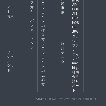
納税
ア
ロ
施
AD
アー
舞
ジ
事
FOR
ト・
台
ェ
例
ALL
写真
・
ク
HIO
パ
ト
KOS
フ
の
HI
ォ
作
JFA
ー
り
クラ
マ
方
ウド
ン
プ
統
ファ
ス
ロ
計
ン
ソー
ジ
デ
ディ
シャ
ェ
ー
ング
ル
ク
タ
mac
グッ
ト
hi-ya
ド
の
補助
広
金申
め
請サ
方
ポー
ト
「QRコード」は株式会社デンソーウェーブの登録商標です。