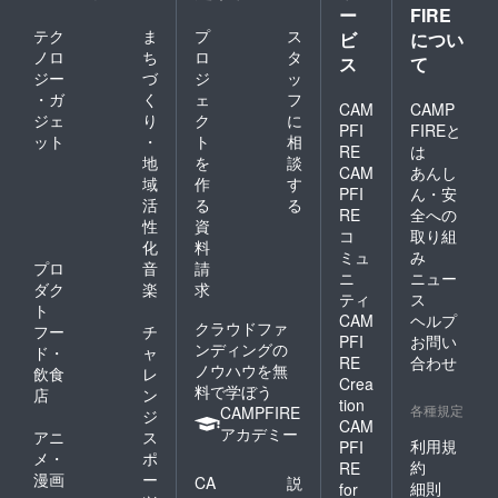
ー
FIRE
テク
ま
プ
ス
ビ
につい
ノロ
ち
ロ
タ
ス
て
ジー
づ
ジ
ッ
・ガ
く
ェ
フ
CAM
CAMP
ジェ
り
ク
に
PFI
FIREと
ット
・
ト
相
RE
は
地
を
談
CAM
あんし
域
作
す
PFI
ん・安
活
る
る
RE
全への
性
資
コ
取り組
化
料
ミュ
み
プロ
音
請
ニ
ニュー
ダク
楽
求
ティ
ス
ト
CAM
ヘルプ
クラウドファ
フー
チ
PFI
お問い
ンディングの
ド・
ャ
RE
合わせ
ノウハウを無
飲食
レ
Crea
料で学ぼう
店
ン
tion
各種規定
CAMPFIRE
ジ
CAM
アカデミー
アニ
ス
利用規
PFI
メ・
ポ
約
RE
漫画
ー
CA
説
細則
for