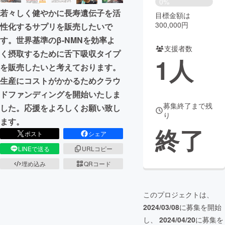
0%
若々しく健やかに長寿遺伝子を活
目標金額は
まちづくり・地域活性化
300,000円
性化するサプリを販売したいで
す。世界基準のβ-NMNを効率よ
支援者数
CAMPFIRE for Social Good
CAMPFIRE Creation
く摂取するために舌下吸収タイプ
1
人
CAMPFIREふるさと納税
machi-ya
コミュニティ
を販売したいと考えております。
生産にコストがかかるためクラウ
ドファンディングを開始いたしま
募集終了まで残
した。応援をよろしくお願い致し
り
ます。
終了
ポスト
シェア
LINEで送る
URLコピー
埋め込み
QRコード
このプロジェクトは、
2024/03/08
に募集を開始
し、
2024/04/20
に募集を