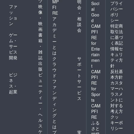
ツ
MP
明
プライ
Soci
ファ
映
FI
会
バシー
al
ッ
像
RE
・
ポリ
Goo
ショ
・
ア
相
シー
d
ン
映
カ
談
特定商
CAM
画
デ
会
取引法
PFI
ゲー
書
ミ
に基づ
RE
ム・
籍
ー
く表記
for
サー
・
と
情報セ
Ente
ビス
雑
は
キュリ
rtain
開発
誌
ク
サ
ティ方
men
出
ラ
ポ
針
t
版
ウ
ー
反社基
CAM
ビジ
ビ
ド
ト
本方針
PFI
ネ
ュ
フ
サ
カスタ
RE
ス・
ー
ァ
ー
マーハ
for
起業
テ
ン
ビ
ラスメ
Spor
ィ
デ
ス
ントに
ts
ー
ィ
対する
CAM
・
ン
考え方
PFI
ヘ
グ
クッ
RE
ル
と
キーポ
ふる
ス
は
リシー
さと
ケ
プ
実