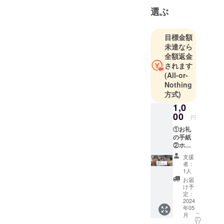
の開発販売
選ぶ
を行うため
クラウド
ファンディ
目標金額
未達なら
ングに登録
全額返金
いたしまし
されます
た。
(All-or-
Nothing
夢は世界販
方式)
売！！
1,0
00
円
ご支援者様
①お礼
と一緒に、
の手紙
②ホー
より良い商
ムペー
品を世界に
支援
ジにス
者：
販売出来る
ポン
1人
サーと
ことを目指
お届
して会
け予
し、日々挑
社名ま
定：
戦をするこ
たは名
2024
年05
前の記
とを忘れず
こ
月
載 ③試
の
に楽しく前
リ