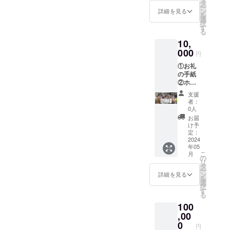
験販売
タ
ー
や販売
向きに、み
ン
詳細を見る
を
に関わ
選
んなさんの
択
るご通
す
る
笑顔を守る
達 この
10,
3点を考
お手伝いを
えてお
000
円
するために
ります
①お礼
世界流通を
が起業
の手紙
後、支
目指し邁進
②ホー
援者様
して参りま
ムペー
とコン
支援
ジにス
タクト
すので、よ
者：
ポン
をとり
0人
ろしくお願
サーと
試供品
お届
い致しま
して会
の発
け予
社名ま
送、イ
定：
す！！
たは名
2024
ベント
年05
前の記
の告知
こ
月
載 ③試
や招待
の
リ
験販売
なども
タ
ー
や販売
できれ
ン
詳細を見る
を
に関わ
ばと思
選
択
るご通
いま
す
る
達 ④支
す。
100
援者の
みが入
,00
れる
0
円
シーク