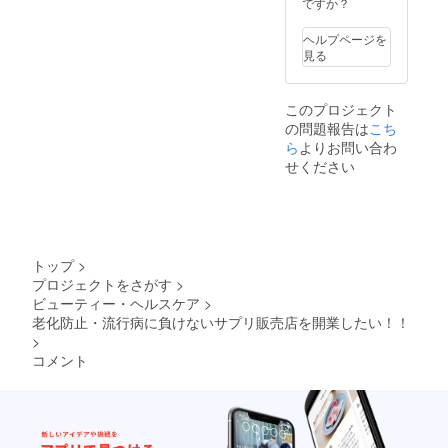
ですか？
送、イ
ベント
ヘルプページを
の告知
見る
や招待
なども
できれ
このプロジェクト
ばと思
の問題報告は
こち
いま
す。
ら
よりお問い合わ
シーク
せください
レット
ECサイ
ト
https://
dream-
project.
トップ
>
stores.j
プロジェクトをさがす
>
p/
ビューティー・ヘルスケア
>
老化防止・流行病に負けないサプリ販売店を開業したい！！
>
コメント