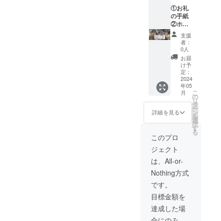
レット
①お礼
ECサイ
の手紙
ト販売
②ホー
⑤商品
ムペー
支援
の製品
ジにス
者：
制作後
ポン
0人
に、夢
サーと
お届
プロ
して会
け予
ジェク
社名ま
定：
トの商
たは名
2024
年05
品を支
前の記
こ
月
援者が
載 ③試
の
リ
販売出
験販売
タ
ー
来る権
や販売
ン
詳細を見る
を
利 この
に関わ
選
択
5点を考
るご通
す
る
えてお
達 ④支
このプロ
ります
援者の
ジェクト
が起業
みが入
後、支
れる
は、All-or-
援者様
シーク
Nothing方式
とコン
レット
タクト
ECサイ
です。
をとり
トの作
目標金額を
試供品
成、販
の発
売 ⑤商
達成した場
送、イ
品の製
合にのみ、
ベント
品制作