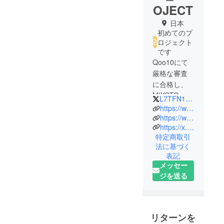
OJECT
日本
初めてのプ
ロジェクト
です
Qoo10にて
厳格な審査
に合格し、
MIKOTO
L7TFN1H4dY26540
Qoo10店と
https://www.facebook.com/profile.php?id=61556454493860
いう健康食
https://www.instagram.com/b_nmn_d?igsh=MXdvbXNzbTlzZ25haw%3D%3D&utm_source=qr
https://x.com/l7tfn1h4dy26540/status/1766095578273124658?s=46&t=FeEkmLu9lx4D0hO2HHYHWw
品を取り
特定商取引
扱っている
法に基づく
ショップを
表記
運営してお
メッセー
ります。
ジを送る
今回、ス
タッフ一
同、新商品
リターンを