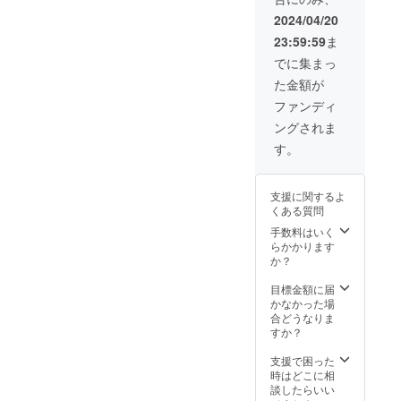
の告知
後に、
2024/04/20
や招待
夢プロ
23:59:59
ま
なども
ジェク
できれ
トの商
でに集まっ
ばと思
品を支
た金額が
いま
援者が
す。
販売出
ファンディ
シーク
来る権
ングされま
レット
利 ⑥商
ECサイ
品にス
す。
ト
ポン
https://
サーと
dream-
して会
支援に関するよ
project.
社名ま
くある質問
stores.j
たは名
p/
前の記
手数料はいく
載 この
らかかります
6点を考
か？
えてお
ります
目標金額に届
が起業
かなかった場
後、支
合どうなりま
援者様
すか？
とコン
タクト
支援で困った
をとり
時はどこに相
試供品
談したらいい
の発