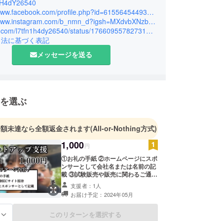
H4dY26540
ィングに登録いたしました。
https://www.facebook.com/profile.php?id=61556454493860
https://www.instagram.com/b_nmn_d?igsh=MXdvbXNzbTlzZ25haw%3D%3D&utm_source=qr
https://x.com/l7tfn1h4dy26540/status/1766095578273124658?s=46&t=FeEkmLu9lx4D0hO2HHYHWw
販売！！
引法に基づく表記
様と一緒に、より良い商品を世界に販売出来ること
メッセージを送る
、日々挑戦をすることを忘れずに楽しく前向きに、
んの笑顔を守るお手伝いをするために世界流通を目
して参りますので、よろしくお願い致します！！
を選ぶ
金額未達なら全額返金されます
(All-or-Nothing方式)
1,000
円
①お礼の手紙 ②ホームページにスポ
ンサーとして会社名または名前の記
載 ③試験販売や販売に関わるご通達
この3点を考えておりますが起業
支援者：1人
後、支援者様とコンタクトをとり試
お届け予定：2024年05月
供品の発送、イベントの告知や招待
などもできればと思います。
このリターンを選択する
る