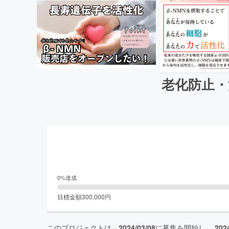
老化防止・
0
%達成
目標金額
300,000
円
このプロジェクトは、
2024/03/08
に募集を開始し、
202