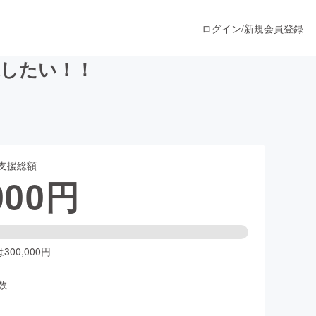
ログイン
/
新規会員登録
業したい！！
うすぐ公開されます
支援総額
プロダクト
000
円
ファッション
スポーツ
00,000円
数
ア
ソーシャルグッド
人