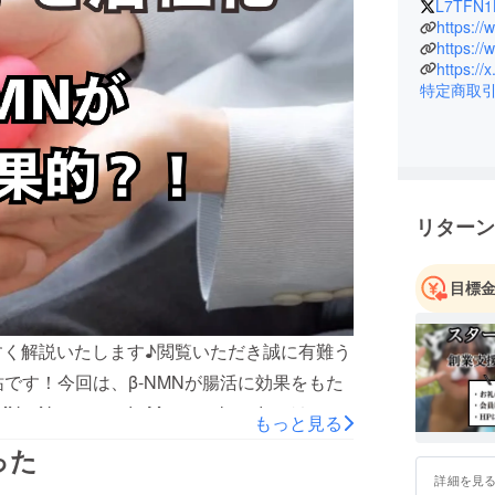
L7TFN1
ファンデ
夢は世界
特定商取
ご支援者
を目指し
みんなさ
指し邁進
リターン
目標
すく解説いたします♪閲覧いただき誠に有難う
です！今回は、β-NMNが腸活に効果をもた
tinamide Mononucleotide）は、ニ
もっと見る
コチンアミドアデニンジヌクレオチド
った
は細胞内で重要な役割を果たしており、エネル
詳細を見