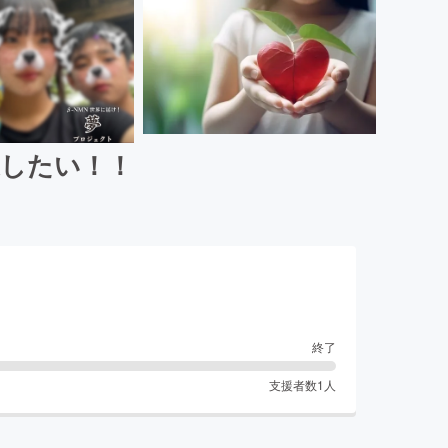
業したい！！
終了
支援者数
1
人