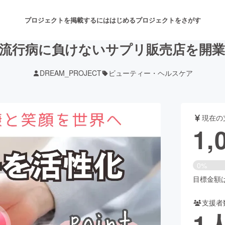
プロジェクトを掲載するには
はじめる
プロジェクトをさがす
流行病に負けないサプリ販売店を開
DREAM_PROJECT
ビューティー・ヘルスケア
注目のリターン
注目の新着プロジェクト
募集終了が近いプロジェクト
も
現在の
音楽
舞台・パフォーマンス
1,
ゲーム・サービス開発
フード・飲食店
0%
書籍・雑誌出版
アニメ・漫画
目標金額は3
支援者
チャレンジ
ビューティー・ヘルスケ
1