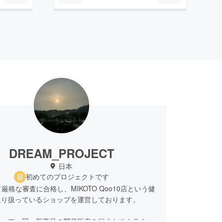
DREAM_PROJECT
日本
初めてのプロジェクトです
て厳格な審査に合格し、MIKOTO Qoo10店という健
取り扱っているショップを運営しております。
タッフ一同、新商品の開発販売を行うためクラウド