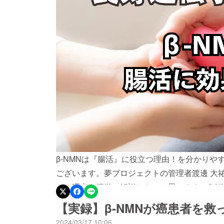
β-NMNは『腸活』に役立つ理由！を分かりや
ございます。夢プロジェクトの管理者渡邊 大祐
らす理由を簡単に解説したいと思います。β-NMN（Nico
コチンアミドモノヌクレオチドとも呼ばれ、ニ
【実録】β-NMNが癌患者を救
（NAD+）の前駆体である物質です。NAD+
2024/03/17 10:06