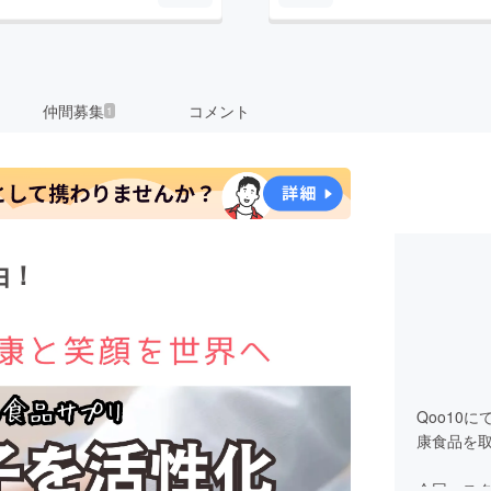
仲間募集
コメント
1
由！
Qoo10に
康食品を
今回、ス