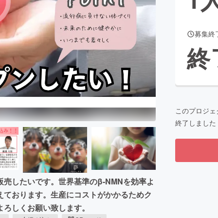
募集終
CAMPFIRE for Social Good
CAMPFIRE Creation
終
CAMPFIREふるさと納税
machi-ya
コミュニティ
このプロジェ
終了しました
売したいです。世界基準のβ-NMNを効率よ
えております。生産にコストがかかるためク
よろしくお願い致します。