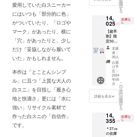
を
⇒13,69
選
愛用していた白スニーカー
択
5円
す
る
（税・
にはいつも「部分的に色」
14,
送料込
在庫な
がついていたり、「ロゴや
み）
025
し
円
マーク」があったり、横に
【超早
割】限
「穴」があったりと、少し
定30
足：白
だけ「妥協しながら履いて
支援
スニー
者：
カー
30人
いた」かもしれません。
15％OF
お届
F 一般
け予
予定販
本作は「とことんシンプ
定：
売価格
2024
年05
ル」に且つ「上質な大人の
16,500
こ
月
円の
の
リ
白スニ」を目指し「履き心
15％OF
タ
ー
F
ン
詳細を見る
地と快適さ」更には「水に
を
⇒14,02
選
択
5円
す
強い」リサイクル素材で
る
（税・
14,
送料込
作った白スニの「自信作」
在庫な
み）
355
し
円
です。
＊27㎝
の在庫