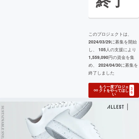
終了
このプロジェクトは、
2024/03/29
に募集を開始
し、
105
人の支援により
1,559,090
円の資金を集
め、
2024/04/30
に募集を
終了しました
もう一度プロジェ
3
クトをやってほし
6
い