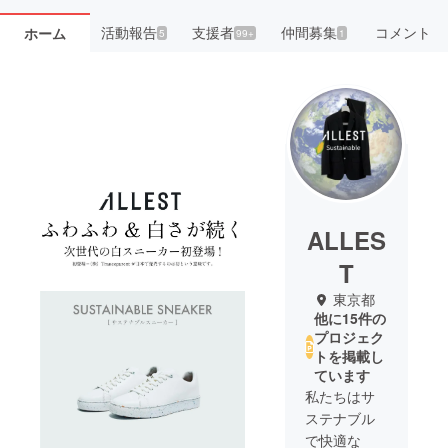
活動報告
支援者
仲間募集
コメント
ホーム
5
99+
1
ALLES
T
東京都
他に15件の
プロジェク
トを掲載し
ています
私たちはサ
ステナブル
で快適な