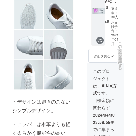
がなく
なりサ
支援
イズ選
者：
択には
30人
ありま
お届
せん。
け予
限定30
定：
足：白
2024
年05
スニー
こ
月
カー
の
リ
13％OF
タ
ー
F 一般
ン
詳細を見る
を
予定販
選
択
売価格
す
る
16,500
このプロ
円の
ジェクト
13％OF
F
は、
All-In方
⇒14,35
式
です。
5円
（税・
目標金額に
・デザインは飽きのこない
送料込
関わらず、
み）
シンプルデザイン。
2024/04/30
23:59:59
ま
・アッパーは本革よりも軽
でに集まっ
く柔らかく機能性の高い