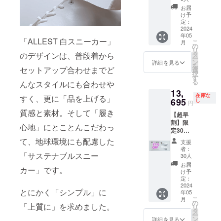
ズ選択
お届
にはあ
け予
りませ
定：
ん。申
2024
年05
し訳ご
「ALLEST 白スニーカー」
こ
月
ざいま
の
リ
せん。
タ
のデザインは、普段着から
ー
限定30
ン
詳細を見る
を
足：白
セットアップ合わせまでど
選
択
スニー
す
る
んなスタイルにも合わせや
カー
13,
12％OF
在庫な
すく、更に「品を上げる」
F 一般
695
し
円
予定販
質感と素材。そして「履き
【超早
売価格
割】限
16,500
心地」にとことんこだわっ
定30
円の
足：白
12％OF
て、地球環境にも配慮した
支援
スニー
F
者：
カー
「サステナブルスニー
⇒14,52
30人
17％OF
0円
お届
カー」です。
F 一般
（税・
け予
予定販
送料込
定：
売価格
2024
み）
とにかく「シンプル」に
年05
16,500
こ
月
円の
の
「上質に」を求めました。
リ
17％OF
タ
ー
F
ン
詳細を見る