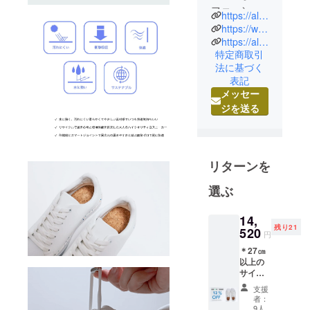
ファッショ
https://allest.tokyo/
ンを提供し
https://www.instagram.com/allest_sustainable/
てまいりま
https://allest.tokyo/collections/lounge_nomad
特定商取引
す。 ON A
法に基づく
MISSION TO
表記
MAKE
メッセー
OTHER
ジを送る
PEOPLE AS
PASSIONAT
E ABOUT
SUSTAINAB
リターンを
LE AND
選ぶ
COMFORTA
BLE
14,
FASHION AS
残り21
520
円
WE ARE.
＊27㎝
以上の
サイズ
在庫が
支援
なくな
者：
りサイ
9人