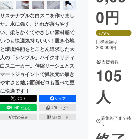
0
円
まちづくり・地域活性化
サステナブルな白スニを作りまし
た。水に強く、汚れが落ちやす
CAMPFIRE for Social Good
CAMPFIRE Creation
い、柔らかくてやさしい素材感で
779%
CAMPFIREふるさと納税
machi-ya
コミュニティ
いつも快適気持ちいい！履き心地
目標金額は
200,000円
と環境性能をとことん追求した大
人の「シンプル」ハイクオリティ
支援者数
白スニーカー。伸縮リーシュとス
105
マートジョイントで異次元の履き
やすさと結ぶ面倒ゼロも選べて更
人
に快適です！
ポスト
シェア
LINEで送る
URLコピー
埋め込み
QRコード
募集終了まで残
り