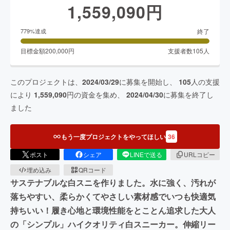
1,559,090
円
終了
779
%達成
目標金額
200,000
円
支援者数
105
人
このプロジェクトは、
2024/03/29
に募集を開始し、
105
人の支援
により
1,559,090
円の資金を集め、
2024/04/30
に募集を終了し
ました
もう一度プロジェクトをやってほしい
36
ポスト
シェア
LINEで送る
URLコピー
埋め込み
QRコード
サステナブルな白スニを作りました。水に強く、汚れが
落ちやすい、柔らかくてやさしい素材感でいつも快適気
持ちいい！履き心地と環境性能をとことん追求した大人
の「シンプル」ハイクオリティ白スニーカー。伸縮リー