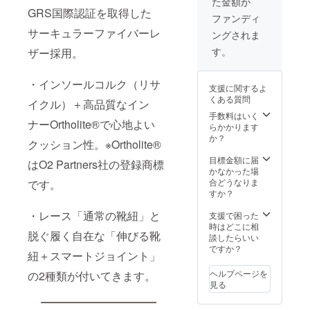
た金額が
GRS国際認証を取得した
ファンディ
サーキュラーファイバーレ
ングされま
す。
ザー採用。
・インソールコルク（リサ
支援に関するよ
くある質問
イクル）＋高品質なイン
手数料はいく
ナーOrtholite®で心地よい
らかかります
か？
クッション性。※Ortholite®
目標金額に届
はO2 Partners社の登録商標
かなかった場
合どうなりま
です。
すか？
・レース「通常の靴紐」と
支援で困った
時はどこに相
脱ぐ履く自在な「伸びる靴
談したらいい
ですか？
紐＋スマートジョイント」
ヘルプページを
の2種類が付いてきます。
見る