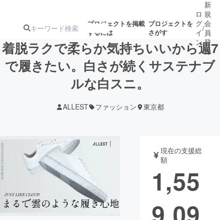
新
ロ
規
グ
会
プロジェクトを掲載
プロジェクトを
/
するには
さがす
イ
員
ン
登
着脱ラクで柔らか気持ちいいから週7
録
で履きたい。白さが続くサステナブ
ルな白スニ。
人気のプロ
注目のリ
注目の新着プロ
募集終了が近いプ
もうすぐ公開
ジェクト
ターン
ジェクト
ロジェクト
されます
ALLEST
ファッション
東京都
アート・写真
音楽
現在の支援総
テクノロジー・ガジェット
ゲーム・サ
額
1,55
映像・映画
書籍・雑誌
9,09
ビジネス・起業
チャレンジ