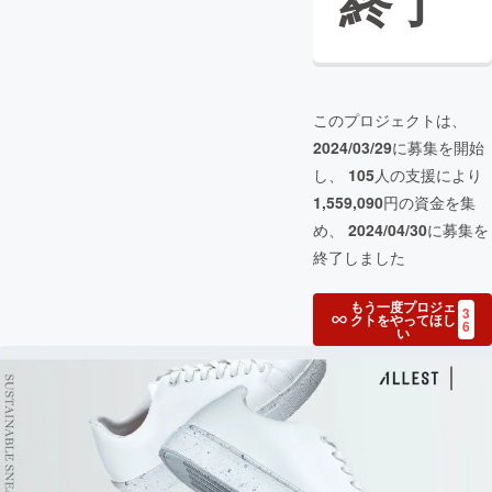
終了
このプロジェクトは、
2024/03/29
に募集を開始
し、
105
人の支援により
1,559,090
円の資金を集
め、
2024/04/30
に募集を
終了しました
もう一度プロジェ
3
クトをやってほし
6
い