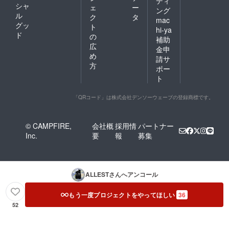
ディ
シャ
ェ
ー
ング
ル
ク
タ
mac
グッ
ト
hi-ya
ド
の
補助
広
金申
め
請サ
方
ポー
ト
「QRコード」は株式会社デンソーウェーブの登録商標です。
© CAMPFIRE,
会社概
採用情
パートナー
Inc.
要
報
募集
ALLEST
さんへアンコール
もう一度プロジェクトをやってほしい
36
52