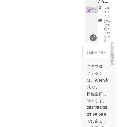
がなく
なりサ
支援
イズ選
者：
択には
30人
ありま
お届
せん。
け予
限定30
定：
足：白
2024
年05
スニー
こ
月
カー
の
リ
13％OF
タ
ー
F 一般
ン
詳細を見る
を
予定販
選
択
売価格
す
る
16,500
このプロ
円の
ジェクト
13％OF
F
は、
All-In方
⇒14,35
式
です。
5円
（税・
目標金額に
送料込
関わらず、
み）
2024/04/30
23:59:59
ま
でに集まっ