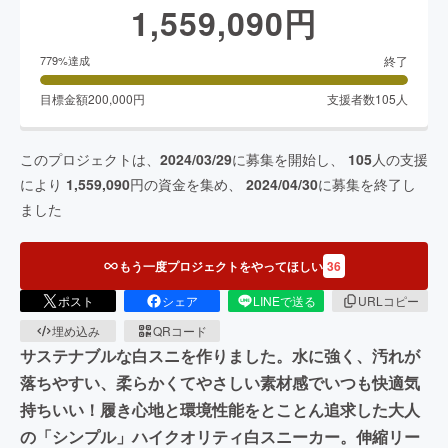
1,559,090
円
終了
779
%達成
目標金額
200,000
円
支援者数
105
人
このプロジェクトは、
2024/03/29
に募集を開始し、
105
人の支援
により
1,559,090
円の資金を集め、
2024/04/30
に募集を終了し
ました
もう一度プロジェクトをやってほしい
36
ポスト
シェア
LINEで送る
URLコピー
埋め込み
QRコード
サステナブルな白スニを作りました。水に強く、汚れが
落ちやすい、柔らかくてやさしい素材感でいつも快適気
持ちいい！履き心地と環境性能をとことん追求した大人
の「シンプル」ハイクオリティ白スニーカー。伸縮リー