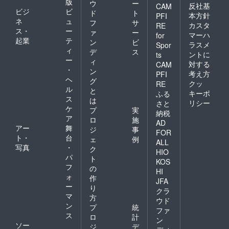
版
ウ
ー
反社基
CAM
ビジ
ビ
ド
ト
本方針
PFI
ネ
ュ
フ
サ
カスタ
RE
ス・
ー
ァ
ー
マーハ
for
起業
テ
ン
ビ
ラスメ
Spor
ィ
デ
ス
ントに
ts
ー
ィ
対する
CAM
・
ン
考え方
PFI
ヘ
グ
クッ
RE
ル
と
キーポ
ふる
ス
は
リシー
さと
ケ
プ
実
納税
ア
ロ
施
AD
アー
舞
ジ
事
FOR
ト・
台
ェ
例
ALL
写真
・
ク
HIO
パ
ト
KOS
フ
の
HI
ォ
作
JFA
ー
り
クラ
マ
方
ウド
ン
プ
統
ファ
ス
ロ
計
ン
ソー
ジ
デ