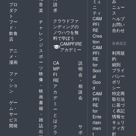
ミュ
み
プロ
音
請
ニ
ニュー
ダク
楽
求
ティ
ス
ト
CAM
ヘルプ
クラウドファ
フー
チ
PFI
お問い
ンディングの
ド・
ャ
RE
合わせ
ノウハウを無
飲食
レ
Crea
料で学ぼう
店
ン
tion
各種規定
CAMPFIRE
ジ
CAM
アカデミー
アニ
ス
利用規
PFI
メ・
ポ
約
RE
漫画
ー
CA
説
細則
for
ツ
MP
明
プライ
Soci
ファ
映
FI
会
バシー
al
ッ
像
RE
・
ポリ
Goo
ショ
・
ア
相
シー
d
ン
映
カ
談
特定商
CAM
画
デ
会
取引法
PFI
ゲー
書
ミ
に基づ
RE
ム・
籍
ー
く表記
for
サー
・
と
情報セ
Ente
ビス
雑
は
キュリ
rtain
開発
誌
ク
サ
ティ方
men
出
ラ
ポ
針
t