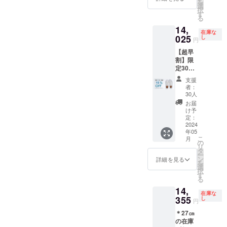
を
⇒13,69
選
択
5円
す
る
（税・
14,
送料込
在庫な
み）
025
し
円
【超早
割】限
定30
足：白
支援
スニー
者：
カー
30人
15％OF
お届
F 一般
け予
予定販
定：
売価格
2024
年05
16,500
こ
月
円の
の
リ
15％OF
タ
ー
F
ン
詳細を見る
を
⇒14,02
選
択
5円
す
る
（税・
14,
送料込
在庫な
み）
355
し
円
＊27㎝
の在庫