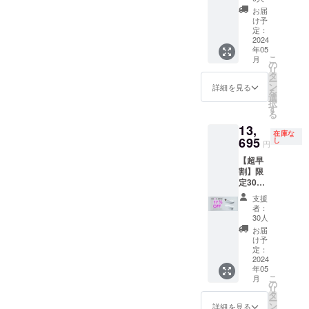
ズ選択
お届
にはあ
け予
りませ
定：
ん。申
2024
年05
し訳ご
こ
月
ざいま
の
リ
せん。
タ
ー
限定30
ン
詳細を見る
を
足：白
選
択
スニー
す
る
カー
13,
12％OF
在庫な
F 一般
695
し
円
予定販
【超早
売価格
割】限
16,500
定30
円の
足：白
12％OF
支援
スニー
F
者：
カー
⇒14,52
30人
17％OF
0円
お届
F 一般
（税・
け予
予定販
送料込
定：
売価格
2024
み）
年05
16,500
こ
月
円の
の
リ
17％OF
タ
ー
F
ン
詳細を見る