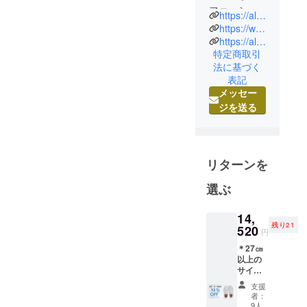
ファッショ
https://allest.tokyo/
ンを提供し
https://www.instagram.com/allest_sustainable/
てまいりま
https://allest.tokyo/collections/lounge_nomad
特定商取引
す。 ON A
法に基づく
MISSION TO
表記
MAKE
メッセー
OTHER
ジを送る
PEOPLE AS
PASSIONAT
E ABOUT
SUSTAINAB
リターンを
LE AND
選ぶ
COMFORTA
BLE
14,
FASHION AS
残り21
520
円
WE ARE.
＊27㎝
以上の
サイズ
在庫が
支援
なくな
者：
りサイ
9人