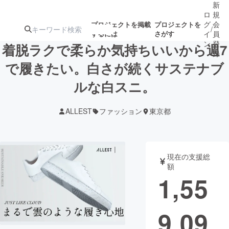
新
ロ
規
グ
会
プロジェクトを掲載
プロジェクトを
/
するには
さがす
イ
員
ン
登
着脱ラクで柔らか気持ちいいから週7
録
で履きたい。白さが続くサステナブ
ルな白スニ。
人気のプロ
注目のリ
注目の新着プロ
募集終了が近いプ
もうすぐ公開
ジェクト
ターン
ジェクト
ロジェクト
されます
ALLEST
ファッション
東京都
アート・写真
音楽
現在の支援総
テクノロジー・ガジェット
ゲーム・サ
額
1,55
映像・映画
書籍・雑誌
9,09
ビジネス・起業
チャレンジ