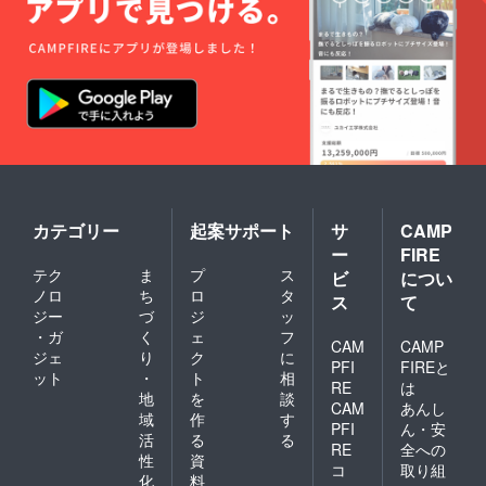
カテゴリー
起案サポート
サ
CAMP
ー
FIRE
テク
ま
プ
ス
ビ
につい
ノロ
ち
ロ
タ
ス
て
ジー
づ
ジ
ッ
・ガ
く
ェ
フ
CAM
CAMP
ジェ
り
ク
に
PFI
FIREと
ット
・
ト
相
RE
は
地
を
談
CAM
あんし
域
作
す
PFI
ん・安
活
る
る
RE
全への
性
資
コ
取り組
化
料