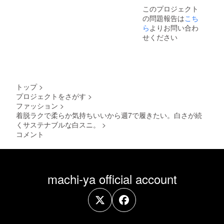
このプロジェクト
の問題報告は
こち
ら
よりお問い合わ
せください
トップ
>
プロジェクトをさがす
>
ファッション
>
着脱ラクで柔らか気持ちいいから週7で履きたい。白さが続
くサステナブルな白スニ。
>
コメント
machi-ya official account