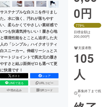
0
円
まちづくり・地域活性化
サステナブルな白スニを作りまし
た。水に強く、汚れが落ちやす
CAMPFIRE for Social Good
CAMPFIRE Creation
い、柔らかくてやさしい素材感で
779%
CAMPFIREふるさと納税
machi-ya
コミュニティ
いつも快適気持ちいい！履き心地
目標金額は
200,000円
と環境性能をとことん追求した大
人の「シンプル」ハイクオリティ
支援者数
白スニーカー。伸縮リーシュとス
105
マートジョイントで異次元の履き
やすさと結ぶ面倒ゼロも選べて更
人
に快適です！
ポスト
シェア
LINEで送る
URLコピー
埋め込み
QRコード
募集終了まで残
り