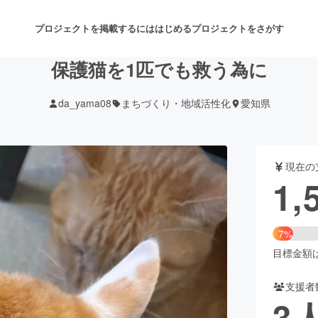
プロジェクトを掲載するには
はじめる
プロジェクトをさがす
保護猫を1匹でも救う為に
da_yama08
まちづくり・地域活性化
愛知県
注目のリターン
注目の新着プロジェクト
募集終了が近いプロジェクト
も
現在の
音楽
舞台・パフォーマンス
1,
ゲーム・サービス開発
フード・飲食店
7%
書籍・雑誌出版
アニメ・漫画
目標金額は2
支援者
チャレンジ
ビューティー・ヘルスケ
3