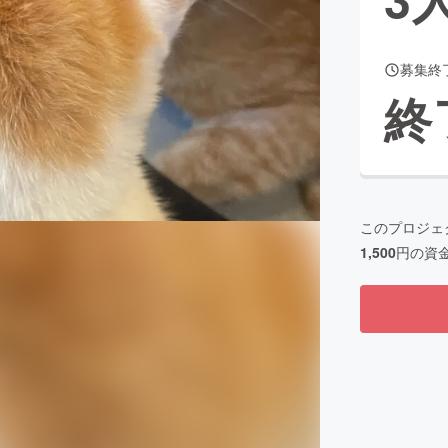
募集終
CAMPFIRE for Social Good
CAMPFIRE Creation
終
CAMPFIREふるさと納税
machi-ya
コミュニティ
このプロジェ
1,500
円の資