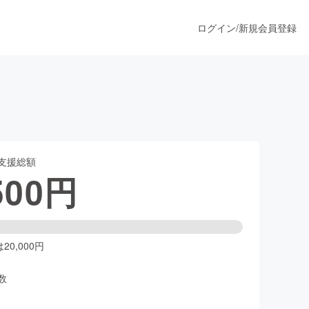
ログイン
/
新規会員登録
うすぐ公開されます
支援総額
プロダクト
500
円
ファッション
スポーツ
0,000円
数
ア
ソーシャルグッド
人