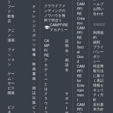
ト
CAM
ヘルプ
クラウドファ
フー
チ
PFI
お問い
ンディングの
ド・
ャ
RE
合わせ
ノウハウを無
飲食
レ
Crea
料で学ぼう
店
ン
tion
各種規定
CAMPFIRE
ジ
CAM
アカデミー
アニ
ス
利用規
PFI
メ・
ポ
約
RE
漫画
ー
CA
説
細則
for
ツ
MP
明
プライ
Soci
ファ
映
FI
会
バシー
al
ッ
像
RE
・
ポリ
Goo
ショ
・
ア
相
シー
d
ン
映
カ
談
特定商
CAM
画
デ
会
取引法
PFI
ゲー
書
ミ
に基づ
RE
ム・
籍
ー
く表記
for
サー
・
と
情報セ
Ente
ビス
雑
は
キュリ
rtain
開発
誌
ク
サ
ティ方
men
出
ラ
ポ
針
t
版
ウ
ー
反社基
CAM
ビジ
ビ
ド
ト
本方針
PFI
ネ
ュ
フ
サ