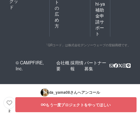
グッ
ト
hi-ya
ド
の
補助
広
金申
め
請サ
方
ポー
ト
「QRコード」は株式会社デンソーウェーブの登録商標です。
© CAMPFIRE,
会社概
採用情
パートナー
Inc.
要
報
募集
da_yama08
さんへアンコール
もう一度プロジェクトをやってほしい
2