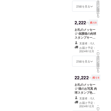
リ
タ
ー
ン
詳細を見る
を
選
択
す
る
2,222
円
残り5
お礼のメッセー
ジ 保護猫の肉球
スタンプキーホ
ルダー ※サイズ
支援者：0人
10×10程度
お届け予定：
こ
2024年12月
の
リ
タ
ー
ン
詳細を見る
を
選
択
す
る
22,222
円
残り5
お礼のメッセー
ジ 猫のお写真 肉
球スタンプ色紙
肉球スタンプ
支援者：0人
キーホルダー ※
お届け予定：
サイズ10×10程
こ
2024年12月
の
度
リ