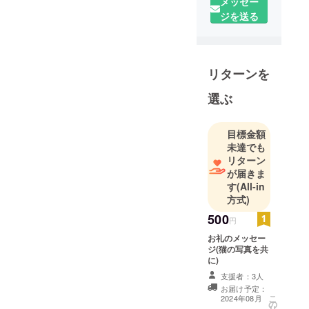
メッセー
ジを送る
リターンを
選ぶ
目標金額
未達でも
リターン
が届きま
す
(All-in
方式)
500
円
お礼のメッセー
ジ(猫の写真を共
に)
支援者：3人
お届け予定：
こ
2024年08月
の