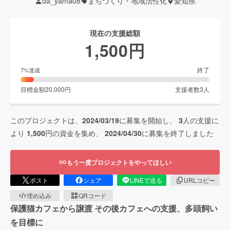
da_yama08
まちづくり・地域活性化
愛知県
現在の支援総額
1,500
円
終了
7
%達成
目標金額
20,000
円
支援者数
3
人
このプロジェクトは、
2024/03/19
に募集を開始し、
3
人の支援に
より
1,500
円の資金を集め、
2024/04/30
に募集を終了しました
もう一度プロジェクトをやってほしい
ポスト
シェア
LINEで送る
URLコピー
埋め込み
QRコード
保護猫カフェから譲渡 その後カフェへの支援、多頭飼い
を目標に