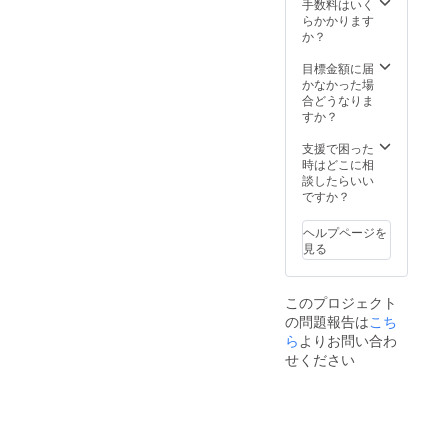
手数料はいく
らかかります
か？
目標金額に届
かなかった場
合どうなりま
すか？
支援で困った
時はどこに相
談したらいい
ですか？
ヘルプページを
見る
このプロジェクト
の問題報告は
こち
ら
よりお問い合わ
せください