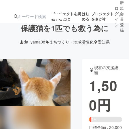
新
ロ
規
グ
会
プロジェクトを掲
はじ
プロジェクト
/
載するには
める
をさがす
イ
員
ン
登
保護猫を1匹でも救う為に
録
da_yama08
まちづくり・地域活性化
愛知県
人気のプロ
注目のリ
注目の新着プロ
募集終了が近いプ
もうすぐ公開
ジェクト
ターン
ジェクト
ロジェクト
されます
現在の支援総
額
アート・写真
音楽
1,50
テクノロジー・ガジェット
ゲーム・サ
0
円
映像・映画
書籍・雑誌
7%
ビジネス・起業
チャレンジ
目標金額は20,000