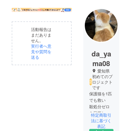
活動報告は
まだありま
せん。
実行者へ意
da_ya
見や質問を
送る
ma08
愛知県
初めてのプ
ロジェクト
です
保護猫を1匹
でも救い
殺処分ゼロ
を目指して
特定商取引
います！
法に基づく
表記