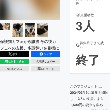
円
まちづくり・地域活性化
支援者数
3
人
CAMPFIRE for Social Good
CAMPFIRE Creation
CAMPFIREふるさと納税
machi-ya
コミュニティ
保護猫カフェから譲渡 その後カ
募集終了まで残
り
フェへの支援、多頭飼いを目標に
終了
ポスト
シェア
LINEで送る
URLコピー
埋め込み
QRコード
このプロジェクトは、
2024/03/19
に募集を開始
し、
3
人の支援により
1,500
円の資金を集め、