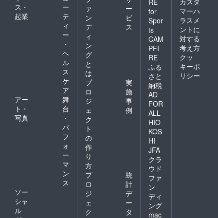
カスタ
RE
ス・
ー
ァ
ー
マーハ
for
起業
テ
ン
ビ
ラスメ
Spor
ィ
デ
ス
ントに
ts
ー
ィ
対する
CAM
・
ン
考え方
PFI
ヘ
グ
クッ
RE
ル
と
キーポ
ふる
ス
は
リシー
さと
ケ
プ
実
納税
ア
ロ
施
AD
アー
舞
ジ
事
FOR
ト・
台
ェ
例
ALL
写真
・
ク
HIO
パ
ト
KOS
フ
の
HI
ォ
作
JFA
ー
り
クラ
マ
方
ウド
ン
プ
統
ファ
ス
ロ
計
ン
ソー
ジ
デ
ディ
シャ
ェ
ー
ング
ル
ク
タ
mac