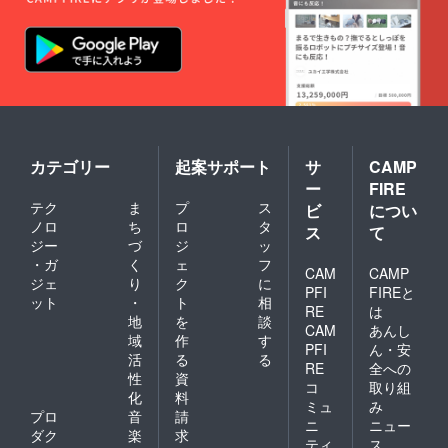
カテゴリー
起案サポート
サ
CAMP
ー
FIRE
テク
ま
プ
ス
ビ
につい
ノロ
ち
ロ
タ
ス
て
ジー
づ
ジ
ッ
・ガ
く
ェ
フ
CAM
CAMP
ジェ
り
ク
に
PFI
FIREと
ット
・
ト
相
RE
は
地
を
談
CAM
あんし
域
作
す
PFI
ん・安
活
る
る
RE
全への
性
資
コ
取り組
化
料
ミュ
み
プロ
音
請
ニ
ニュー
ダク
楽
求
ティ
ス