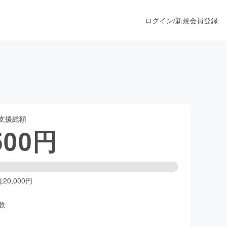
ログイン
/
新規会員登録
うすぐ公開されます
支援総額
プロダクト
500
円
ファッション
スポーツ
0,000円
数
ア
ソーシャルグッド
人