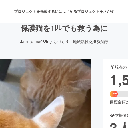
プロジェクトを掲載するには
はじめる
プロジェクトをさがす
保護猫を1匹でも救う為に
da_yama08
まちづくり・地域活性化
愛知県
注目のリターン
注目の新着プロジェクト
募集終了が近いプロジェクト
も
現在の
音楽
舞台・パフォーマンス
1,
ゲーム・サービス開発
フード・飲食店
7%
書籍・雑誌出版
アニメ・漫画
目標金額は2
支援者
チャレンジ
ビューティー・ヘルスケ
3