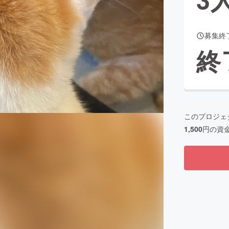
募集終
CAMPFIRE for Social Good
CAMPFIRE Creation
終
CAMPFIREふるさと納税
machi-ya
コミュニティ
このプロジェ
1,500
円の資