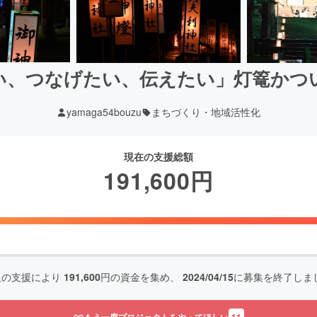
い、つなげたい、伝えたい」灯篭かつ
yamaga54bouzu
まちづくり・地域活性化
現在の支援総額
191,600
円
人の支援により
191,600
円の資金を集め、
2024/04/15
に募集を終了しま