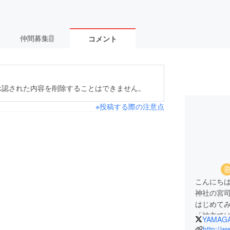
仲間募集
コメント
1
承認された内容を削除することはできません。
※投稿する際の注意点
こんにち
神社の宮
はじめて
「神主で
YAMAGA
やめなよ
http://w