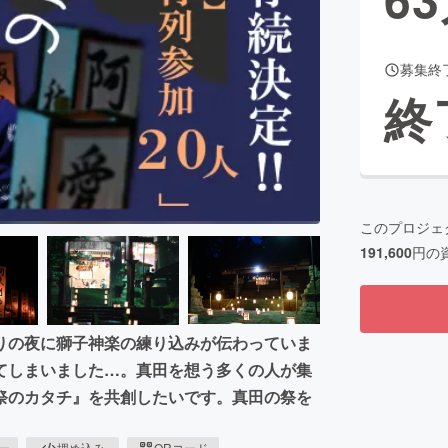
募集終
CAMPFIRE for Social Good
CAMPFIRE Creation
終
CAMPFIREふるさと納税
machi-ya
コミュニティ
このプロジェ
191,600
円の
りの夜に獅子神楽の練り込みが伝わっていま
てしまいました…。真田を想う多くの人が集
祭のカタチ』を共創したいです。真田の祭を
ピー
埋め込み
QRコード