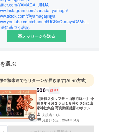
れ続けていた『常時神社にいる神主』を…今でもつ
/twitter.com/YAMAGA_JINJA
/www.instagram.com/sanada_yamaga/
ます！！
/www.tiktok.com/@yamagajinjya
張る力を常にくれているのが、ＳＮＳの発信から取
https://www.youtube.com/channel/UCRnQ-maysO88KJmtYmB5xSg
知ってくれた地域内外から応援してくれる人。
引法に基づく表記
、お祭のハレの（特別な）日にそのご縁ある人が真
メッセージを送る
って、一緒に喜び合えたり、笑い合えたり、応援し
いいな…と夢見ています。
めよう」となってしまうお祭を「またやりましょ
えていけるように挑戦中です！！
を選ぶ
社を身近に…もはやふるさとのように感じて欲しい
標金額未達でもリターンが届きます
(All-in方式)
500
円
残り
2
【撮影スタッフ券～山家応縁～】 令
和６年４月２０日１８時００分に山
家神社集合 写真動画撮影のボラン
ティア参加 関係者は中に入ってしま
支援者：1人
い撮影ができませんので ご協力いた
お届け予定：2024年04月
だけると助かります ――― リター
ン詳細 ――― □公式カメラマンと
して法被着用 ・祭礼への参列も可能
このリターンを選択する
る