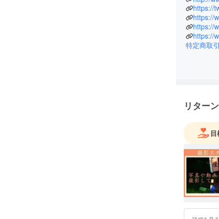
って言わ
https:/
https:/
づけてい
https:/
その踏ん
り組みを
特定商取
年に数回
田に集ま
合えたら
「もうや
う」に変
リターン
真田の神
です。
目
詳細を見