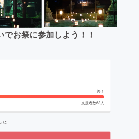
いでお祭に参加しよう！！
終了
支援者数
63
人
した