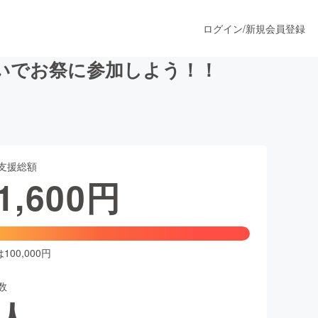
ログイン
/
新規会員登録
いでお祭に参加しよう！！
うすぐ公開されます
支援総額
プロダクト
1,600
円
ファッション
スポーツ
00,000円
数
ア
ソーシャルグッド
人