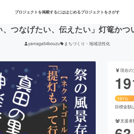
プロジェクトを掲載するには
はじめる
プロジェクトをさがす
い、つなげたい、伝えたい」灯篭かつ
yamaga54bouzu
まちづくり・地域活性化
注目のリターン
注目の新着プロジェクト
募集終了が近いプロジェクト
も
現在の
音楽
舞台・パフォーマンス
19
ゲーム・サービス開発
フード・飲食店
191%
書籍・雑誌出版
アニメ・漫画
目標金額は1
支援者
チャレンジ
ビューティー・ヘルスケ
63