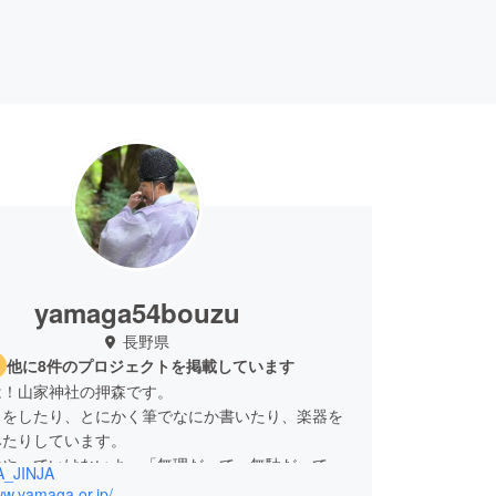
yamaga54bouzu
長野県
他に8件のプロジェクトを掲載しています
は！山家神社の押森です。
司をしたり、とにかく筆でなにか書いたり、楽器を
みたりしています。
はやっていけないよ」「無理だって、無駄だって、
_JINJA
」
ww.yamaga.or.jp/