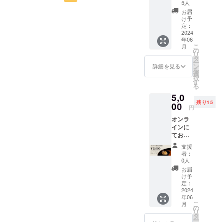
たい、
6月頃で
ご連絡
5人
・HPは
の炊き込みご飯が欲しいと
体験し
初日は、仲間の知人の方の
ござい
いたし
さい！
2024年
お届
てみた
ます。
ます。
け予
6月末ま
言われたため、以上の品目
シェアハウスに伺い、事業
い方は
定：
諸注意
でに完
こち
2024
・HPは
を軸に作成いたします。商
成予定
内容のプレゼンテーション
年06
ら。当
2024年
でござ
こ
月
店特製
品作成にあたり、20年以上
の
5月頃完
をしたり、シェフ兼会社員
いま
リ
のきの
タ
成予定
す。 ・
ー
の調理経験をもつシェフの
この
の方に料理やマーケティン
ン
でござ
詳細を見る
万が一
を
ディッ
選
いま
不適切
方に全面協力していただき
択
グの考え方を教わりまし
プソー
す
す。 ・
な画
る
スをお
お名前
お惣菜の製作方法を伝授し
像、リ
た。どなたも本当に暖かく
5,0
届けい
はお申
ンク等
残り15
たしま
00
ていただくこととなってお
し込み
迎え入れてくださって、若
がござ
円
す。ク
順に掲
いまし
ります。またパッケージデ
オンラ
ラッ
者の挑戦を応援してくださ
載。 ・
たら、
インに
カーや
掲載時
ご登録
ザインに関しては学校名は
る、素敵な方々でした。そ
てお酒
野菜ス
のデザ
のメー
を交え
ティッ
インや
伏せますが日本TOPレベル
ルアド
支援
れと同時に、自分たちの課
ながら
ク等に
文字の
者：
レスに
プロ
つけて
の美術大学の学生と教授に
0人
大き
題や改善点も気づかせても
ご連絡
ジェク
お召し
さ、色
お届
さしあ
お願いをし、現在作成して
トメン
上がり
らったので、頂いたアドバ
け予
合い、
げま
バーと
くださ
定：
フォン
す。 ・
いただいております。私と
イスをもとに成長できるよ
お話し
2024
い。 諸
ト等の
掲載期
年06
をした
注意 原
指定不
してもどのような商品が出
間はお
う、今後とも励みたいと思
こ
月
い方は
材料及
の
可 ・掲
申し出
リ
こち
び添加
タ
来上がるか非常に楽しみで
載期間
います！これからもよろし
のない
ー
ら。私