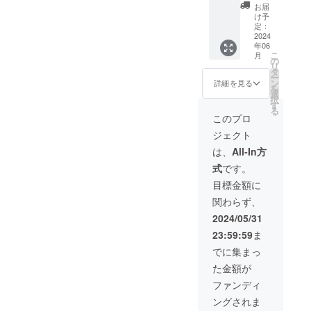
方はこ
は学生
「掲載
大き
お届
大）の
をご利
ちらか
限定の
リン
け予
さ、色
下に掲
用の上
らお願
リター
定：
ク」を
合い、
載され
お越し
いいた
2024
ンと
ご掲載
フォン
ます。
くださ
年06
しま
なって
いたし
ト等の
い。 ・
こ
月
す。 ・
おりま
の
ます。
指定不
小田急
リ
当店公
すので
タ
・お名
可 ・掲
江ノ島
ー
式
ご注意
ン
前、画
詳細を見る
載期間
線長後
を
HP「開
くださ
選
像、リ
はお申
駅から
択
業祝い
い。 備
す
ンクに
し出の
徒歩4分
る
欄」に
考欄に
つきま
このプロ
ない場
程度で
ご希望
所属大
して
合、HP
す。 ・
ジェクト
のお名
学、所
は、備
存続の
お酒を
前をテ
属学
考欄に
は、
All-In方
限り掲
飲まな
キスト
部・学
てお希
載し続
い方は
式
です。
形式で
年、氏
望の通
けま
ドリン
掲載さ
名をご
りご記
目標金額に
す。 ・
ク等で
せてい
記入く
載くだ
お気持
参加可
関わらず、
ただき
ださ
さい。
ち応援
能で
ます。
い。 お
・公式
2024/05/31
（大）
す。
・お名
届け予
HPリ
の下、
23:59:59
ま
前につ
定は
リース
（小）
きまし
2024年
時にご
でに集まっ
の上に
ては、
6月頃で
登録の
掲載さ
た金額が
備考欄
す。
メール
れま
にてお
アドレ
ファンディ
す。
希望の
スにて
ングされま
お名前
ご連絡