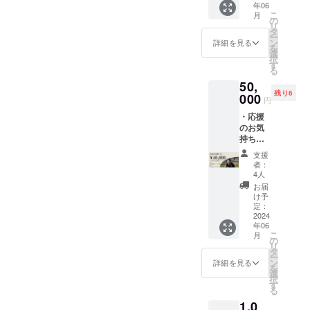
年06
ます。
考欄に
7月
やお料
こ
月
・当店
てお希
の
6(土)19:
理を召
リ
公式
望のお
タ
00~とな
し上が
ー
HP「ご
名前を
ン
ります
詳細を見る
る際は
を
支援者
ご記載
選
のでご
各自負
択
様欄」
くださ
す
了承く
担にて
る
にご希
い。 ・
ださ
ご準備
50,
望のお
公式HP
い。
くださ
残り6
名前を
000
リリー
その際
い。 ・
円
テキス
ス時に
はメー
お酒を
・応援
ト形式
ご登録
ルにて
飲まな
のお気
で掲載
のメー
再度ご
い方は
持ちで
させて
ルアド
連絡差
ドリン
支援し
いただ
レスに
し上げ
ク等で
支援
てくだ
きま
てご連
ます。
者：
参加可
さる方
す。 ・
絡いた
4人
・有効
能で
はこち
お名前
しま
期限：
お届
す。
らから
につき
す。 諸
け予
2024年
お願い
まして
定：
注意 ・
7月末ま
いたし
2024
は、備
HPは
で ・開
年06
ます。
考欄に
2024年
催方
こ
月
・また
てお希
の
6月末ま
法：神
リ
会社名
望のお
タ
でに完
奈川県
ー
の掲載
名前を
ン
成予定
詳細を見る
藤沢市
を
をご希
ご記載
選
でござ
長後に
択
望の方
くださ
す
いま
ある
る
もこち
い。 ・
す。 ・
caféba
1,0
らから
公式HP
お名前
seを貸