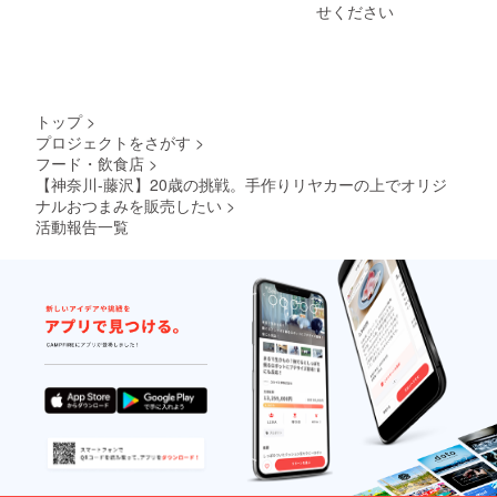
のデザ
率が2:1
せください
インや
となる
文字の
よう幅
大き
400px,
さ、色
高さ
合い、
200px
フォン
でご提
トップ
>
ト等の
示くだ
プロジェクトをさがす
>
指定不
さい。
フード・飲食店
>
可 ・掲
画像サ
載期間
【神奈川-藤沢】20歳の挑戦。手作りリヤカーの上でオリジ
イズは
はお申
ナルおつまみを販売したい
>
こちら
し出の
で変更
活動報告一覧
ない場
する可
合、HP
能性が
存続の
ありま
限り掲
す。 ・
載し続
万が一
けま
不適切
す。
な画
像、リ
ンク等
がござ
いまし
たら、
ご登録
のメー
ルアド