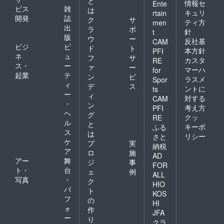
と
情報セ
Ente
ビス
雑
は
キュリ
rtain
開発
誌
ク
サ
ティ方
men
出
ラ
ポ
針
t
版
ウ
ー
反社基
CAM
ビジ
ビ
ド
ト
本方針
PFI
ネ
ュ
フ
サ
カスタ
RE
ス・
ー
ァ
ー
マーハ
for
起業
テ
ン
ビ
ラスメ
Spor
ィ
デ
ス
ントに
ts
ー
ィ
対する
CAM
・
ン
考え方
PFI
ヘ
グ
クッ
RE
ル
と
キーポ
ふる
ス
は
リシー
さと
ケ
プ
実
納税
ア
ロ
施
AD
アー
舞
ジ
事
FOR
ト・
台
ェ
例
ALL
写真
・
ク
HIO
パ
ト
KOS
フ
の
HI
ォ
作
JFA
ー
り
クラ