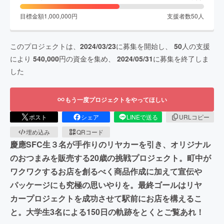
目標金額
1,000,000
円
支援者数
50
人
このプロジェクトは、
2024/03/23
に募集を開始し、
50
人の支援
により
540,000
円の資金を集め、
2024/05/31
に募集を終了しま
した
もう一度プロジェクトをやってほしい
ポスト
シェア
LINEで送る
URLコピー
埋め込み
QRコード
慶應SFC生３名が手作りのリヤカーを引き、オリジナル
のおつまみを販売する20歳の挑戦プロジェクト。町中が
ワクワクするお店を創るべく商品作成に加えて宣伝や
パッケージにも究極の思いやりを。最終ゴールはリヤ
カープロジェクトを成功させて駅前にお店を構えるこ
と。大学生3名による150日の軌跡をとくとご覧あれ！