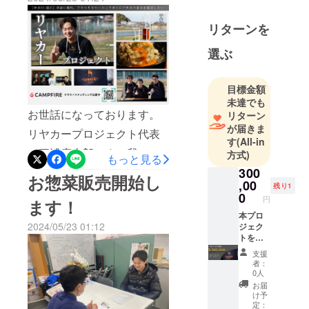
了しており、本日夜にクラ
ファン返礼会が開催されま
リターンを
す。また、昨日ホームペー
選ぶ
ジが完成いたしました。多
くの方のお名前を掲載させ
目標金額
ていただいておりますの
未達でも
お世話になっております。
リターン
で、ぜひご覧ください！
が届きま
リヤカープロジェクト代表
riyaka-project.comまた、本
す
(All-in
の三浦康太郎です！我々の
方式)
日からお惣菜の販売も始ま
もっと見る
300
活動はお惣菜販売とリヤ
り順調に活動できそうで
お惣菜販売開始し
,00
残り1
カープロジェクトの二つが
す。これからもよろしくお
0
円
ます！
あります。お惣菜販売の現
願いします！
本プロ
2024/05/23 01:12
ジェク
状報告は一つ前の活動報告
トを
に記載しておりますので、
大々的
支援
に応援
者：
今回は2つめのリヤカープロ
してく
0人
ださる
お届
ジェクトについてお知らせ
企業様
け予
向け。
定：
いたします。まず、このリ