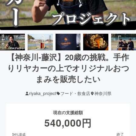
【神奈川-藤沢】20歳の挑戦。手作
りリヤカーの上でオリジナルおつ
まみを販売したい
riyaka_project
フード・飲食店
神奈川県
現在の支援総額
540,000
円
終了
54
%達成