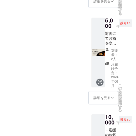
物等の
ン
詳細を見る
はお申
場合、
を
す。6月10日に販売開始いた
たちと
食品表
くお願いします。
選
し出の
HP存続
択
しても
示はお
す
ない場
の限り
る
します。もしよろしければ
大人の
届け商
合、HP
掲載し
5,0
方とお
品のラ
存続の
お越しください。我々の2つ
続けま
残り13
話をし
00
ベルに
限り掲
円
す。 ・
たいと
表記さ
目の活動であるリヤカープ
載し続
「協賛
対面に
考えて
れま
けま
企業
てお酒
ロジェクトについては追っ
おりま
す。 商
す。
様」欄
を交え
す！ ・
品開封
に掲載
て活動報告させていただき
ながら
実施概
前には
支援
されま
プロ
要：90
必ずお
者：
ます。
す。 ・
ジェク
分~120
届けの
2人
ご希望
トメン
分程度
リター
お届
の画
バーと
・日程
ンに貼
け予
像、リ
お話し
調整：
定：
付され
ンクが
をした
2024
2024年
たラベ
なけれ
年06
い方は
6月15日
ルや注
ば「画
こ
月
こち
（土）
の
意書き
像な
リ
ら。ぜ
19時〜
タ
をご確
し、リ
ー
ひ対面
・やむ
ン
認くだ
詳細を見る
ンクな
を
で参加
おえず
選
さい。
し」の
択
できる
日程変
す
ように
る
方は、
更する
備考欄
10,
対面で
際は、
にご記
残り10
お話し
000
翌週
円
載くだ
させて
2024年
さい。
・応援
頂きた
6月
のお気
いで
22(土)1