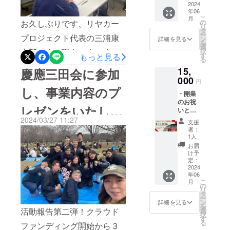
・当店
2024
年06
ヤカープロジェクトは日々
公式
こ
月
HP「協
の
お久しぶりです、リヤカー
リ
方向を修正しながら少しず
賛企業
タ
ー
プロジェクト代表の三浦康
様」欄
ン
詳細を見る
つ進んでいます。そのた
を
にご希
選
択
太郎です。現在49名の方の
望のお
す
め、当初お伝えしていた活
もっと見る
る
名前
ご協力により53万円のご支
15,
動予定と大きく変わってお
慶應三田会に参加
（もし
くは会
000
援が集まっております。お
円
りますので活動内容を１か
社名）
し、事業内容のプ
・開業
かげさまで我々が活動する
をテキ
らご説明いたします。簡単
のお祝
スト形
レゼンをいたしま
ために必要な資金も大方集
いとし
式で掲
に説明すると作成したリヤ
て支援
載させ
2024/03/27 11:27
支援
まり、今のところ順調に活
した。
してく
カーで鎌倉や江ノ島と言っ
ていた
者：
ださる
だきま
1人
動できる見通しが立ってお
た主要観光地を走り回り、
方はこ
す。 ・
お届
ちらか
ります。現在の状況と今後
またお
け予
外国人観光客・日本人観光
らお願
名前に
定：
の展望についてご支援者様
いいた
2024
加えて
客向けに自社商品を販売す
年06
しま
「ご指
に限定してお伝えさせてい
こ
月
す。 ・
ることといたしました。鎌
定の画
の
リ
当店公
像」お
タ
ただきます。まず私たちの
ー
倉等の観光地には多くの観
式
よび
ン
詳細を見る
を
HP「開
活動は大きく分けて二つあ
「掲載
活動報告第二弾！クラウド
選
光客がいるため、彼らに対
択
業祝い
リン
す
る
ります。お惣菜販売とリヤ
ファンディング開始から３
欄」に
ク」を
してサービスを提供する予