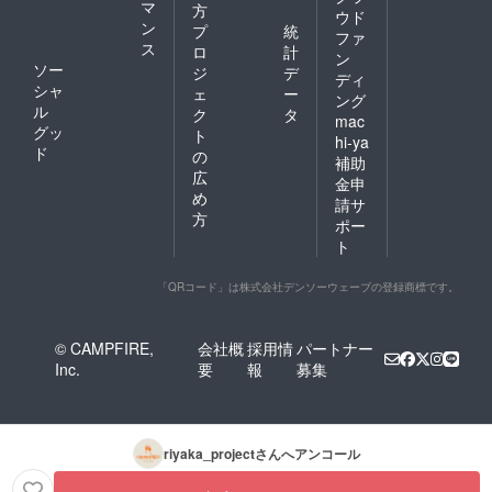
マ
方
ウド
ン
プ
統
ファ
ス
ロ
計
ン
ソー
ジ
デ
ディ
シャ
ェ
ー
ング
ル
ク
タ
mac
グッ
ト
hi-ya
ド
の
補助
広
金申
め
請サ
方
ポー
ト
「QRコード」は株式会社デンソーウェーブの登録商標です。
© CAMPFIRE,
会社概
採用情
パートナー
Inc.
要
報
募集
riyaka_project
さんへアンコール