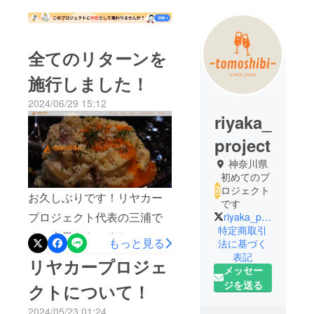
全てのリターンを
施行しました！
2024/06/29 15:12
riyaka_
project
神奈川県
初めてのプ
ロジェクト
お久しぶりです！リヤカー
です
プロジェクト代表の三浦で
riyaka_project
特定商取引
す。本日をもちまして、全
もっと見る
法に基づく
てのリターンが終了いたし
表記
リヤカープロジェ
メッセー
ました。すでにお手紙や
ジを送る
クトについて！
ディップソースの送付は完
2024/05/23 01:24