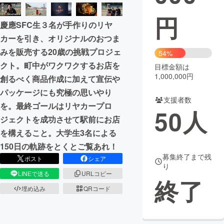
円
まちづくり・地域活性化
慶應SFC生３名が手作りのリヤ
カーを引き、オリジナルのおつま
CAMPFIRE for Social Good
CAMPFIRE Creation
みを販売する20歳の挑戦プロジェ
54%
CAMPFIREふるさと納税
machi-ya
コミュニティ
クト。町中がワクワクするお店を
目標金額は
1,000,000円
創るべく商品作成に加えて宣伝や
パッケージにも究極の思いやり
支援者数
を。最終ゴールはリヤカープロ
50
人
ジェクトを成功させて駅前にお店
を構えること。大学生3名による
150日の軌跡をとくとご覧あれ！
募集終了まで残
ポスト
シェア
り
LINEで送る
URLコピー
終了
埋め込み
QRコード