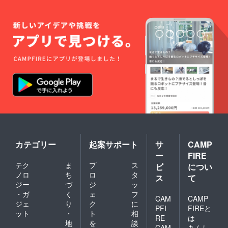
レスに
ご連絡
さしあ
げま
す。 ・
掲載期
間はお
申し出
のない
場合、
HP存続
の限り
掲載し
続けま
す。 ・
「ご支
援者様
欄」の
カテゴリー
起案サポート
サ
CAMP
最上部
ー
FIRE
に掲載
テク
ま
プ
ス
ビ
につい
されま
ノロ
ち
ロ
タ
す。 ・
ス
て
ご希望
ジー
づ
ジ
ッ
の画
・ガ
く
ェ
フ
CAM
CAMP
像、リ
ジェ
り
ク
に
ンクが
PFI
FIREと
ット
・
ト
相
なけれ
RE
は
地
を
談
ば「画
CAM
あんし