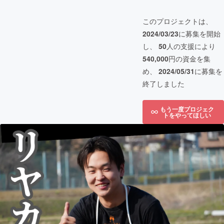
このプロジェクトは、
2024/03/23
に募集を開始
し、
50
人の支援により
540,000
円の資金を集
め、
2024/05/31
に募集を
終了しました
もう一度プロジェク
トをやってほしい