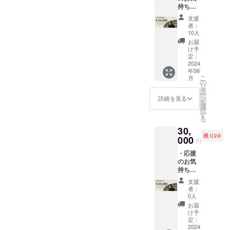
持ちで
す！対
9:00~と
支援し
面の場
なりま
支援
てくだ
合は-
すので
者：
さる方
tomosh
ご了承
10人
はこち
ibi-のお
くださ
お届
らから
つまみ
い。
け予
お願い
をお召
定：
その際
いたし
2024
し上が
はメー
年06
ます。
りにな
ルにて
こ
月
・当店
られま
の
再度ご
リ
公式
す。 ・
タ
連絡差
ー
HP「ご
実施概
ン
し上げ
詳細を見る
を
支援者
要：90
選
ます。
択
様欄」
分~120
す
・有効
る
にご希
分程度
期限：
30,
望のお
・日程
2024年
残り20
名前を
000
調整：
6月末ま
円
テキス
2024年
で ・開
・応援
ト形式
6月29日
催方
のお気
で掲載
（土）
法：
持ちで
させて
19時〜
Zoomを
支援し
いただ
・やむ
使用し
支援
てくだ
きま
おえず
ます。
者：
さる方
す。 ・
日程変
0人
・オン
はこち
お名前
更する
ライン
お届
らから
につき
際は、
け予
飲み会
お願い
まして
定：
翌週
中、お
いたし
2024
は、備
2024年
飲み物