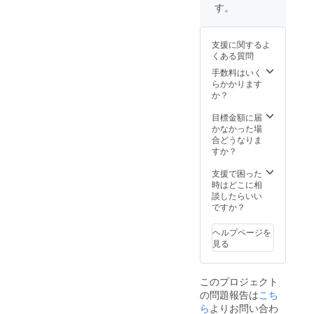
をご記
いたし
す。
載くだ
ます。
さい。
諸注意
・公式
・HPは
支援に関するよ
HPリ
2024年
くある質問
リース
6月末ま
時にご
手数料はいく
でに完
登録の
らかかります
成予定
メール
か？
でござ
アドレ
いま
スにて
目標金額に届
す。 ・
ご連絡
かなかった場
お名前
いたし
合どうなりま
はお申
ます。
すか？
し込み
諸注意
順に掲
・HPは
支援で困った
載。 ・
2024年
時はどこに相
掲載時
5月頃完
談したらいい
のデザ
成予定
ですか？
インや
でござ
文字の
いま
大き
ヘルプページを
す。 ・
さ、色
見る
お名前
合い、
はお申
フォン
し込み
ト等の
このプロジェクト
順に掲
指定不
の問題報告は
こち
載。 ・
可 ・画
掲載時
ら
よりお問い合わ
像は比