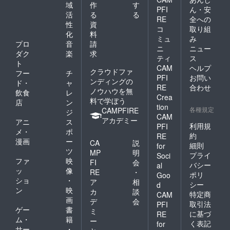
像な
域
作
す
PFI
ん・安
し、リ
活
る
る
RE
全への
ンクな
性
資
コ
取り組
し」の
化
料
ように
ミュ
み
プロ
音
請
備考欄
ニ
ニュー
ダク
楽
求
にご記
ティ
ス
載くだ
ト
CAM
ヘルプ
さい。
クラウドファ
フー
チ
PFI
お問い
ンディングの
ド・
ャ
RE
合わせ
ノウハウを無
飲食
レ
Crea
料で学ぼう
店
ン
tion
各種規定
CAMPFIRE
ジ
CAM
アカデミー
アニ
ス
利用規
PFI
メ・
ポ
約
RE
漫画
ー
CA
説
細則
for
ツ
MP
明
プライ
Soci
ファ
映
FI
会
バシー
al
ッ
像
RE
・
ポリ
Goo
ショ
・
ア
相
シー
d
ン
映
カ
談
特定商
CAM
画
デ
会
取引法
PFI
ゲー
書
ミ
に基づ
RE
ム・
籍
ー
く表記
for
サー
・