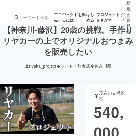
新
ロ
規
グ
会
プロジェクトを掲
はじ
プロジェクト
/
載するには
める
をさがす
イ
員
ン
登
【神奈川-藤沢】20歳の挑戦。手作り
録
リヤカーの上でオリジナルおつまみ
を販売したい
人気のプロ
注目のリ
注目の新着プロ
募集終了が近いプ
もうすぐ公開
ジェクト
ターン
ジェクト
ロジェクト
されます
riyaka_project
フード・飲食店
神奈川県
アート・写真
音楽
現在の支援総
テクノロジー・ガジェット
ゲーム・サ
額
540,
映像・映画
書籍・雑誌
000
ビジネス・起業
チャレンジ