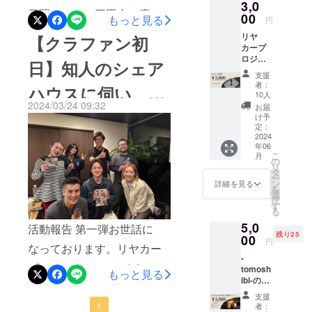
3,0
ご希望
ご掲載
カープロジェクトです。ま
日間は二つの三田会（慶應
のお名
00
定です。リヤカーの２号機
いたし
もっと見る
円
前をテ
ます。
ずはお惣菜販売を説明いた
OB・OG会）に参加してま
は現在作成途中であり6月中
リヤ
【クラファン初
キスト
・お名
カープ
形式で
します。まずJAわいわい市
前、画
いりました！数多くのビジ
に完成する予定です。お惣
ロジェ
掲載さ
像、リ
日】知人のシェア
藤沢店にて6月10日（月）か
クト-
ネスを立ち上げている方
せてい
ンクに
菜のパッケージデザインと
支援
tomosh
ただき
つきま
者：
ハウスに伺い、プ
らお惣菜販売を行います。
や、エンジェル投資家とし
ibi-を応
ます。
同様に日本TOPレベルの美
して
10人
援して
2024/03/24 09:32
・お名
は、備
お届
基本定休日の水曜日以外は
て活躍している方など、さ
レゼンをしまし
術大学の学生と教授に協力
くださ
前につ
考欄に
け予
る方、
きまし
定：
毎日行う予定ですが直前の
てお希
まざまな方に事業内容のプ
してもらいながらリヤカー
これか
2024
た。
ては、
望の通
年06
変更も想定されますのでイ
らを見
レゼンをし、プロジェクト
備考欄
りご記
のデザインを１から作成し
こ
月
守って
にてお
の
載くだ
リ
ンスタグラム等を見ていた
の改善点や差別化のポイン
くださ
希望の
タ
ております。利益が上がり
さい。
ー
る方は
お名前
ン
・公式
詳細を見る
だければと思います。お惣
トなどを教えて頂きまし
を
次第、5台10台と拡大してい
こち
をご記
選
HPリ
択
ら。お
載くだ
す
菜販売の準備段階として2週
リース
た。昨日今日とチーム内で
る
く予定です。現在、販売経
礼にお
さい。
時にご
5,0
間前にわいわい市藤沢店に
手紙を
再度方向性を調整し、より
・公式
活動報告 第一弾お世話に
登録の
路や販売商品の選定、アル
残り25
送らせ
00
HPリ
メール
円
て50名に対面アンケートを
面白いプロジェクトになる
なっております。リヤカー
ていた
リース
バイト募集要項の作成等を
アドレ
-
だきま
時にご
スにて
行いました。その結果、無
ようチャレンジします！
プロジェクト-tomoshibi-代
tomosh
行っており、表だった活動
す。 お
登録の
もっと見る
ご連絡
ibi-の商
届け予
メール
添加のお惣菜（揚げ物）と
いたし
表の三浦です。3月23日、ク
は7月からとなるため本格的
品を食
定は
アドレ
ます。
支援
べてみ
質の高いサラダ、栗ご飯等
2024年
スにて
ラウドファンディング公開
1
諸注意
者：
な活動は7月までお待ちくだ