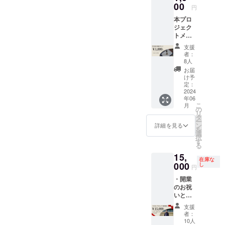
お願い
00
リリー
はお申
切り、
円
いたし
ス時に
し込み
対面飲
本プロ
ます。
ご登録
順に掲
み会を
ジェク
・当店
のメー
載。 ・
開催い
トメン
公式
ルアド
掲載時
たしま
バーの
HP「ご
レスに
のデザ
す。 ・
支援
ご友人
支援者
てご連
インや
者：
当日、
やお知
様欄」
絡いた
8人
文字の
飲食物
り合
にご希
しま
大き
お届
提供代
い、同
望のお
す。 諸
け予
さ、色
として
年代の
名前
定：
注意 ・
合い、
別途
方で本
2024
（もし
HPは
フォン
3500円
年06
プロ
くは会
2024年
ト等の
を当日
こ
月
ジェク
社名）
の
6月末ま
指定不
現金に
リ
トの活
をテキ
タ
でに完
可 ・掲
て頂戴
ー
動をご
スト形
ン
成予定
詳細を見る
載期間
いたし
を
支援く
式で掲
選
でござ
はお申
ます。
択
ださる
載させ
す
いま
し出の
ご了承
る
方はこ
ていた
す。 ・
ない場
くださ
15,
ちら。
だきま
お名前
合、HP
い。 ・
在庫な
お礼に
000
す。 ・
し
はお申
存続の
円
カフェ
お手紙
またお
し込み
限り掲
には駐
・開業
を送ら
名前に
順に掲
載し続
車場等
のお祝
せてい
加えて
載。 ・
けま
があり
いとし
ただき
「ご指
掲載時
す。 ・
ません
て支援
ます。
定の画
のデザ
お気持
支援
ので、
してく
諸注意
像」お
インや
者：
ち応援
公共交
ださる
こちら
よび
10人
文字の
（中、
通機関