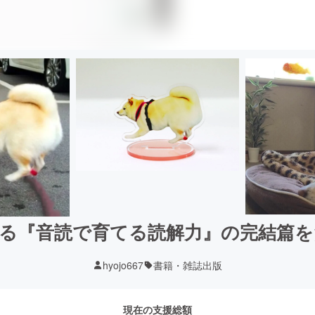
る『音読で育てる読解力』の完結篇
hyojo667
書籍・雑誌出版
現在の支援総額