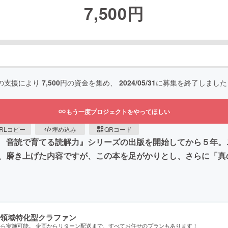
7,500
円
の支援により
7,500
円の資金を集め、
2024/05/31
に募集を終了しました
もう一度プロジェクトをやってほしい
RLコピー
埋め込み
QRコード
 音読で育てる読解力』シリーズの出版を開始してから５年。
、磨き上げた内容ですが、この本を足がかりとし、さらに「真
領域特化型クラファン
から実施可能。 企画からリターン配送まで、すべてお任せのプランもあります！