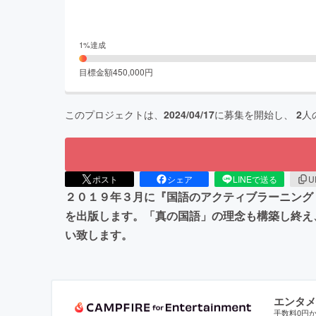
1
%達成
目標金額
450,000
円
このプロジェクトは、
2024/04/17
に募集を開始し、
2
人
ポスト
シェア
LINEで送る
U
２０１９年３月に『国語のアクティブラーニング
を出版します。「真の国語」の理念も構築し終え
い致します。
エンタメ
手数料0円