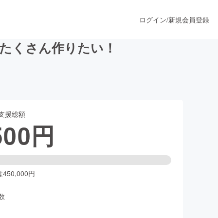
ログイン
/
新規会員登録
をたくさん作りたい！
うすぐ公開されます
支援総額
プロダクト
500
円
ファッション
スポーツ
50,000円
数
ア
ソーシャルグッド
人