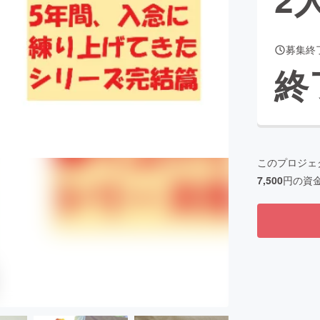
募集終
CAMPFIRE for Social Good
CAMPFIRE Creation
終
CAMPFIREふるさと納税
machi-ya
コミュニティ
このプロジェ
7,500
円の資