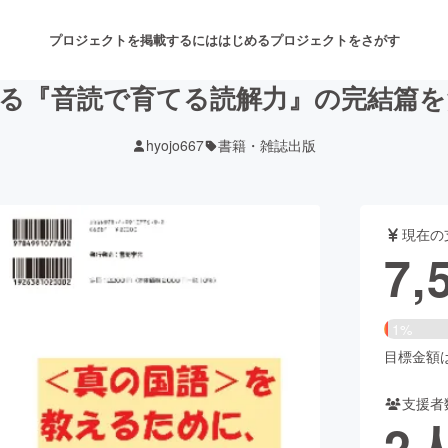
プロジェクトを掲載するには
はじめる
プロジェクトをさがす
る『音読で育てる読解力』の完結篇
hyojo667
書籍・雑誌出版
注目のリターン
注目の新着プロジェクト
募集終了が近いプロジェクト
も
現在の
音楽
舞台・パフォーマンス
7,
ゲーム・サービス開発
フード・飲食店
1%
書籍・雑誌出版
アニメ・漫画
目標金額は4
支援者
チャレンジ
ビューティー・ヘルスケ
2