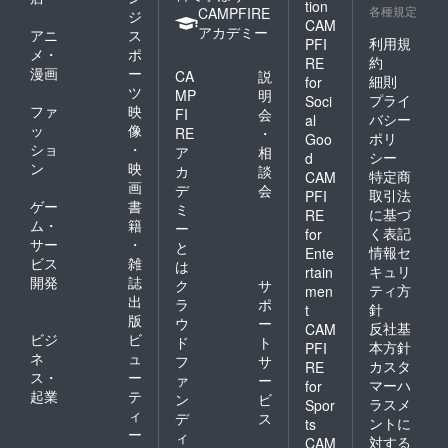
tion
各種規定
CAMPFIRE
ジ
CAM
アカデミー
アニ
ス
利用規
PFI
メ・
ポ
約
RE
漫画
ー
CA
説
細則
for
ツ
MP
明
プライ
Soci
ファ
映
FI
会
バシー
al
ッ
像
RE
・
ポリ
Goo
ショ
・
ア
相
シー
d
ン
映
カ
談
特定商
CAM
画
デ
会
取引法
PFI
ゲー
書
ミ
に基づ
RE
ム・
籍
ー
く表記
for
サー
・
と
情報セ
Ente
ビス
雑
は
キュリ
rtain
開発
誌
ク
サ
ティ方
men
出
ラ
ポ
針
t
版
ウ
ー
反社基
CAM
ビジ
ビ
ド
ト
本方針
PFI
ネ
ュ
フ
サ
カスタ
RE
ス・
ー
ァ
ー
マーハ
for
起業
テ
ン
ビ
ラスメ
Spor
ィ
デ
ス
ントに
ts
ー
ィ
対する
CAM