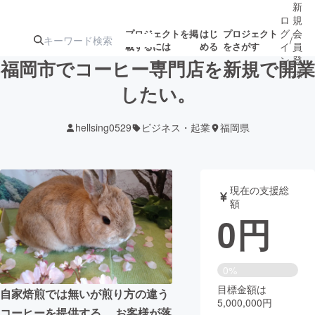
新
ロ
規
グ
会
プロジェクトを掲
はじ
プロジェクト
/
載するには
める
をさがす
イ
員
ン
登
福岡市でコーヒー専門店を新規で開業
録
したい。
人気のプロ
注目のリ
注目の新着プロ
募集終了が近いプ
もうすぐ公開
hellsing0529
ビジネス・起業
福岡県
ジェクト
ターン
ジェクト
ロジェクト
されます
アート・写真
音楽
現在の支援総
額
0
円
テクノロジー・ガジェット
ゲーム・サ
映像・映画
書籍・雑誌
0%
目標金額は
自家焙煎では無いが煎り方の違う
5,000,000円
ビジネス・起業
チャレンジ
コーヒーを提供する。 お客様が落