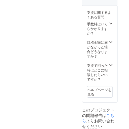
支援に関するよ
くある質問
手数料はいく
らかかります
か？
目標金額に届
かなかった場
合どうなりま
すか？
支援で困った
時はどこに相
談したらいい
ですか？
ヘルプページを
見る
このプロジェクト
の問題報告は
こち
ら
よりお問い合わ
せください