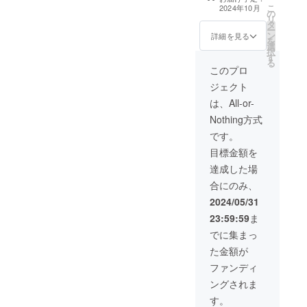
早良区、西区、
こ
2024年10月
の
城南区のいづれ
リ
タ
か(詳細な住所は
ー
ン
後日ご連絡にて
詳細を見る
を
選
共有します。)
択
す
る
このプロ
ジェクト
は、All-or-
Nothing方式
です。
目標金額を
達成した場
合にのみ、
2024/05/31
23:59:59
ま
でに集まっ
た金額が
ファンディ
ングされま
す。