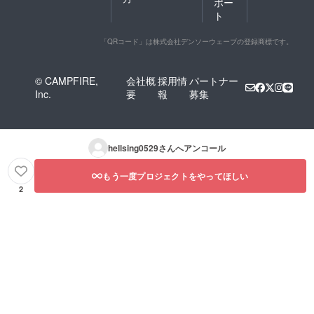
ポー
ト
「QRコード」は株式会社デンソーウェーブの登録商標です。
© CAMPFIRE,
会社概
採用情
パートナー
Inc.
要
報
募集
hellsing0529
さんへアンコール
もう一度プロジェクトをやってほしい
2