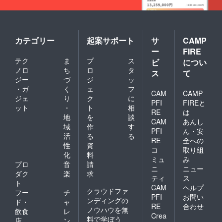
カテゴリー
起案サポート
サ
CAMP
ー
FIRE
テク
ま
プ
ス
ビ
につい
ノロ
ち
ロ
タ
ス
て
ジー
づ
ジ
ッ
・ガ
く
ェ
フ
CAM
CAMP
ジェ
り
ク
に
PFI
FIREと
ット
・
ト
相
RE
は
地
を
談
CAM
あんし
域
作
す
PFI
ん・安
活
る
る
RE
全への
性
資
コ
取り組
化
料
ミュ
み
プロ
音
請
ニ
ニュー
ダク
楽
求
ティ
ス
ト
CAM
ヘルプ
クラウドファ
フー
チ
PFI
お問い
ンディングの
ド・
ャ
RE
合わせ
ノウハウを無
飲食
レ
Crea
料で学ぼう
店
ン