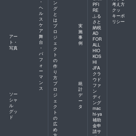
・
ン
考え方
PFI
ヘ
グ
クッ
RE
ル
と
キーポ
ふる
ス
は
リシー
さと
ケ
プ
実
納税
ア
ロ
施
AD
アー
舞
ジ
事
FOR
ト・
台
ェ
例
ALL
写真
・
ク
HIO
パ
ト
KOS
フ
の
HI
ォ
作
JFA
ー
り
クラ
マ
方
ウド
ン
プ
統
ファ
ス
ロ
計
ン
ソー
ジ
デ
ディ
シャ
ェ
ー
ング
ル
ク
タ
mac
グッ
ト
hi-ya
ド
の
補助
広
金申
め
請サ
方