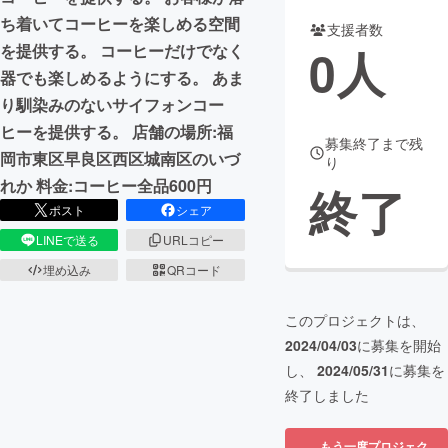
ち着いてコーヒーを楽しめる空間
支援者数
まちづくり・地域活性化
0
人
を提供する。 コーヒーだけでなく
器でも楽しめるようにする。 あま
CAMPFIRE for Social Good
CAMPFIRE Creation
り馴染みのないサイフォンコー
CAMPFIREふるさと納税
machi-ya
コミュニティ
ヒーを提供する。 店舗の場所:福
募集終了まで残
岡市東区早良区西区城南区のいづ
り
れか 料金:コーヒー全品600円
終了
ポスト
シェア
LINEで送る
URLコピー
埋め込み
QRコード
このプロジェクトは、
2024/04/03
に募集を開始
し、
2024/05/31
に募集を
終了しました
もう一度プロジェク