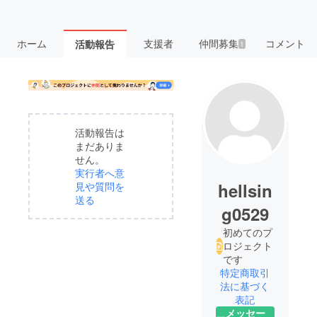
ホーム
支援者
仲間募集
コメント
活動報告
1
活動報告は
まだありま
せん。
実行者へ意
hellsin
見や質問を
送る
g0529
初めてのプ
ロジェクト
です
特定商取引
法に基づく
表記
メッセー