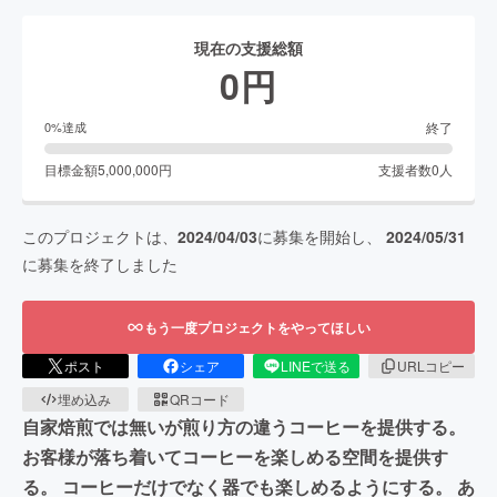
現在の支援総額
0
円
終了
0
%達成
目標金額
5,000,000
円
支援者数
0
人
このプロジェクトは、
2024/04/03
に募集を開始し、
2024/05/31
に募集を終了しました
もう一度プロジェクトをやってほしい
ポスト
シェア
LINEで送る
URLコピー
埋め込み
QRコード
自家焙煎では無いが煎り方の違うコーヒーを提供する。
お客様が落ち着いてコーヒーを楽しめる空間を提供す
る。 コーヒーだけでなく器でも楽しめるようにする。 あ