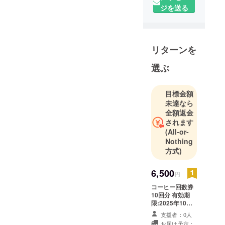
ジを送る
リターンを
選ぶ
目標金額
未達なら
全額返金
されます
(All-or-
Nothing
方式)
6,500
円
コーヒー回数券
10回分 有効期
限:2025年10月
末まで 店舗の詳
支援者：0人
細:福岡市東区、
お届け予定：