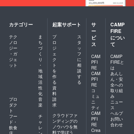
カテゴリー
起案サポート
サ
CAMP
ー
FIRE
テク
ま
プ
ス
ビ
につい
ノロ
ち
ロ
タ
ス
て
ジー
づ
ジ
ッ
・ガ
く
ェ
フ
CAM
CAMP
ジェ
り
ク
に
PFI
FIREと
ット
・
ト
相
RE
は
地
を
談
CAM
あんし
域
作
す
PFI
ん・安
活
る
る
RE
全への
性
資
コ
取り組
化
料
ミュ
み
プロ
音
請
ニ
ニュー
ダク
楽
求
ティ
ス
ト
CAM
ヘルプ
クラウドファ
フー
チ
PFI
お問い
ンディングの
ド・
ャ
RE
合わせ
ノウハウを無
飲食
レ
Crea
料で学ぼう
店
ン