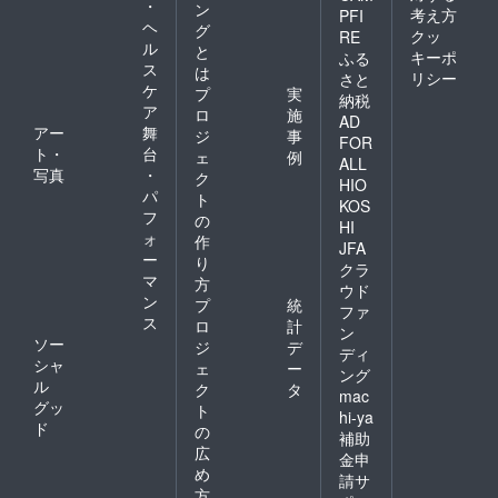
・
ン
考え方
PFI
ヘ
グ
クッ
RE
ル
と
キーポ
ふる
ス
は
リシー
さと
ケ
プ
実
納税
ア
ロ
施
AD
アー
舞
ジ
事
FOR
ト・
台
ェ
例
ALL
写真
・
ク
HIO
パ
ト
KOS
フ
の
HI
ォ
作
JFA
ー
り
クラ
マ
方
ウド
ン
プ
統
ファ
ス
ロ
計
ン
ソー
ジ
デ
ディ
シャ
ェ
ー
ング
ル
ク
タ
mac
グッ
ト
hi-ya
ド
の
補助
広
金申
め
請サ
方