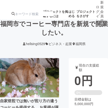
新
ロ
規
グ
会
プロジェクトを掲
はじ
プロジェクト
/
載するには
める
をさがす
イ
員
ン
登
福岡市でコーヒー専門店を新規で開業
録
したい。
人気のプロ
注目のリ
注目の新着プロ
募集終了が近いプ
もうすぐ公開
hellsing0529
ビジネス・起業
福岡県
ジェクト
ターン
ジェクト
ロジェクト
されます
アート・写真
音楽
現在の支援総
額
0
円
テクノロジー・ガジェット
ゲーム・サ
映像・映画
書籍・雑誌
0%
目標金額は
自家焙煎では無いが煎り方の違う
5,000,000円
ビジネス・起業
チャレンジ
コーヒーを提供する。 お客様が落