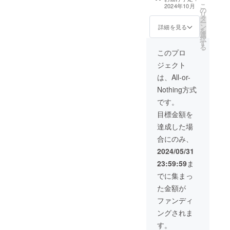
早良区、西区、
こ
2024年10月
の
城南区のいづれ
リ
タ
か(詳細な住所は
ー
ン
後日ご連絡にて
詳細を見る
を
選
共有します。)
択
す
る
このプロ
ジェクト
は、All-or-
Nothing方式
です。
目標金額を
達成した場
合にのみ、
2024/05/31
23:59:59
ま
でに集まっ
た金額が
ファンディ
ングされま
す。