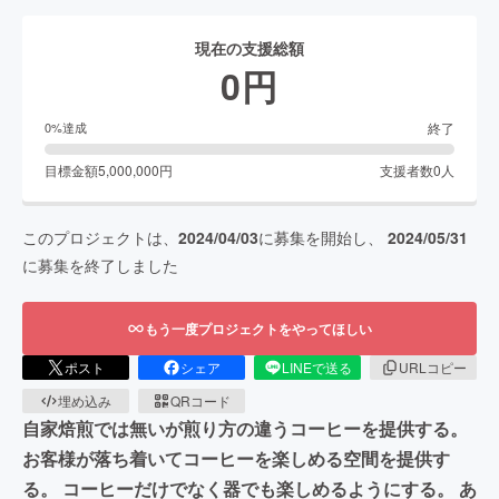
現在の支援総額
0
円
終了
0
%達成
目標金額
5,000,000
円
支援者数
0
人
このプロジェクトは、
2024/04/03
に募集を開始し、
2024/05/31
に募集を終了しました
もう一度プロジェクトをやってほしい
ポスト
シェア
LINEで送る
URLコピー
埋め込み
QRコード
自家焙煎では無いが煎り方の違うコーヒーを提供する。
お客様が落ち着いてコーヒーを楽しめる空間を提供す
る。 コーヒーだけでなく器でも楽しめるようにする。 あ