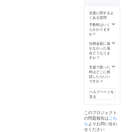
支援に関するよ
くある質問
手数料はいく
らかかります
か？
目標金額に届
かなかった場
合どうなりま
すか？
支援で困った
時はどこに相
談したらいい
ですか？
ヘルプページを
見る
このプロジェクト
の問題報告は
こち
ら
よりお問い合わ
せください