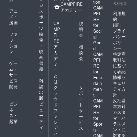
tion
各種規定
CAMPFIRE
ジ
CAM
アカデミー
アニ
ス
利用規
PFI
メ・
ポ
約
RE
漫画
ー
CA
説
細則
for
ツ
MP
明
プライ
Soci
ファ
映
FI
会
バシー
al
ッ
像
RE
・
ポリ
Goo
ショ
・
ア
相
シー
d
ン
映
カ
談
特定商
CAM
画
デ
会
取引法
PFI
ゲー
書
ミ
に基づ
RE
ム・
籍
ー
く表記
for
サー
・
と
情報セ
Ente
ビス
雑
は
キュリ
rtain
開発
誌
ク
サ
ティ方
men
出
ラ
ポ
針
t
版
ウ
ー
反社基
CAM
ビジ
ビ
ド
ト
本方針
PFI
ネ
ュ
フ
サ
カスタ
RE
ス・
ー
ァ
ー
マーハ
for
起業
テ
ン
ビ
ラスメ
Spor
ィ
デ
ス
ントに
ts
ー
ィ
対する
CAM