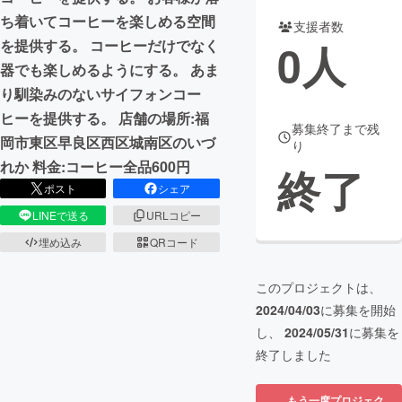
ち着いてコーヒーを楽しめる空間
支援者数
まちづくり・地域活性化
0
人
を提供する。 コーヒーだけでなく
器でも楽しめるようにする。 あま
CAMPFIRE for Social Good
CAMPFIRE Creation
り馴染みのないサイフォンコー
CAMPFIREふるさと納税
machi-ya
コミュニティ
ヒーを提供する。 店舗の場所:福
募集終了まで残
岡市東区早良区西区城南区のいづ
り
れか 料金:コーヒー全品600円
終了
ポスト
シェア
LINEで送る
URLコピー
埋め込み
QRコード
このプロジェクトは、
2024/04/03
に募集を開始
し、
2024/05/31
に募集を
終了しました
もう一度プロジェク