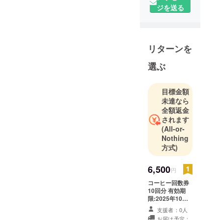
ジを送る
リターンを
選ぶ
目標金額
未達なら
全額返金
されます
(All-or-
Nothing
方式)
6,500
円
コーヒー回数券
10回分 有効期
限:2025年10月
末まで 店舗の詳
支援者：0人
細:福岡市東区、
お届け予定：