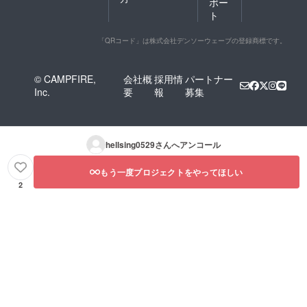
ポー
ト
「QRコード」は株式会社デンソーウェーブの登録商標です。
© CAMPFIRE,
会社概
採用情
パートナー
Inc.
要
報
募集
hellsing0529
さんへアンコール
もう一度プロジェクトをやってほしい
2