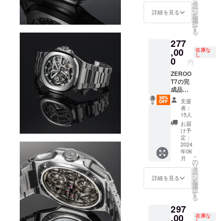
リ
売価格
タ
います。ゼ
ー
396,000
ン
詳細を見る
ロタイム
を
円 ※ 割
選
択
は、腕時計
引率は
す
る
製品本
とはなに
277
体の一
か？を自ら
般販売
,00
在庫な
し
価格に
の内で徹底
0
円
対する
的に問い直
もので
ZEROO
し、我々自
す。
T7の完
成品腕
身のフィロ
時計を1
支援
ソフィーを
本 税込
者：
形にしたい
み/送料
15人
無料 配
と願ってい
お届
送：日
け予
ます。
本郵便
定：
ゆう
2024
年06
パック
こ
月
※一般販
の
リ
売価格
タ
ー
396,000
ン
詳細を見る
を
円 ※ 割
選
択
引率は
す
る
製品本
297
体の一
般販売
,00
在庫な
し