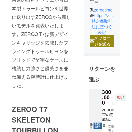
する
本製トゥールビヨンを世界
zerootime
今や腕時計
https://zerootime.com
に送り出すZEROOから新し
というアイ
特定商取引
いモデルを発表いたしま
法に基づく
テムは、時
表記
間を確認す
す。ZEROO T7は新デザイ
メッセー
る道具では
ンキャリッジを搭載したフ
ジを送る
なく、自己
ライングトゥールビヨンを
のアイデン
ティティを
ソリッドで堅牢なケースに
表現するも
リターンを
格納し力強さと優美さを兼
のに位置付
ね備える腕時計に仕上げま
選ぶ
けが変わり
した。
ました。時
300
間を確認す
,00
残り2
るだけな
0
円
ら、スマー
ZEROO T7
ZEROO
トフォン、
T7の完
パソコン、
SKELETON
成品腕
テレビ、ラ
時計を1
支援
TOURBILLON
本 税込
ジオ等で精
者：