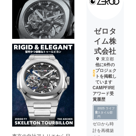
ゼロタ
イム株
式会社
東京都
他に6件の
プロジェク
トを掲載し
ています
CAMPFIRE
アワード受
賞履歴
2025 ライフ
スタイル部
門
ゼロから時
計を再構築
東京の自社アトリエから日