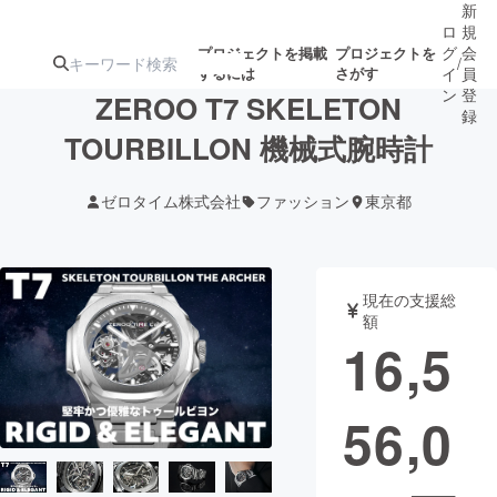
新
ロ
規
グ
会
プロジェクトを掲載
プロジェクトを
/
するには
さがす
イ
員
ン
登
ZEROO T7 SKELETON
録
TOURBILLON 機械式腕時計
人気のプロ
注目のリ
注目の新着プロ
募集終了が近いプ
もうすぐ公開
ゼロタイム株式会社
ファッション
東京都
ジェクト
ターン
ジェクト
ロジェクト
されます
アート・写真
音楽
現在の支援総
額
16,5
テクノロジー・ガジェット
ゲーム・サ
56,0
映像・映画
書籍・雑誌
ビジネス・起業
チャレンジ