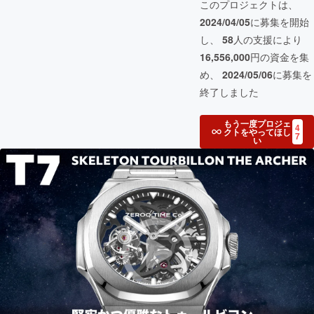
このプロジェクトは、
2024/04/05
に募集を開始
し、
58
人の支援により
16,556,000
円の資金を集
め、
2024/05/06
に募集を
終了しました
もう一度プロジェ
4
クトをやってほし
7
い