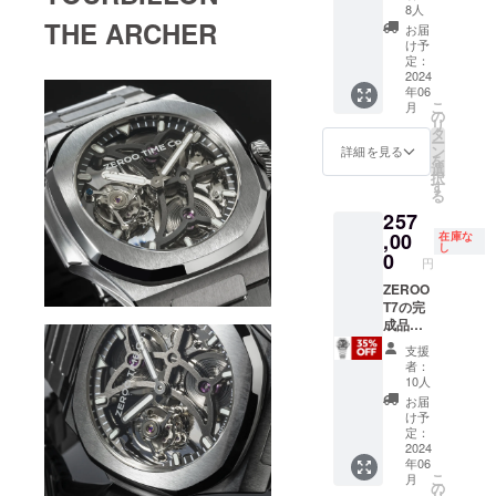
み/送料
8人
確な情報を
無料 配
THE ARCHER
お届
送：日
得ることが
け予
本郵便
定：
出来ます。
ゆう
2024
それではな
年06
パック
こ
月
※一般販
の
ぜ、ひとは
リ
売価格
タ
腕時計を着
ー
396,000
ン
詳細を見る
を
けるので
円 ※ 割
選
択
引率は
す
しょうか。
る
製品本
生活に彩り
257
体の一
般販売
,00
を加えるた
在庫な
し
価格に
0
め、自分の
円
対する
生き方を表
もので
ZEROO
す。
T7の完
明するた
成品腕
め、仲間と
時計を1
支援
の絆を深め
本 税込
者：
み/送料
10人
るため、
無料 配
お届
様々な理
送：日
け予
本郵便
由、哲学、
定：
ゆう
2024
信条があげ
年06
パック
こ
月
られると思
※一般販
の