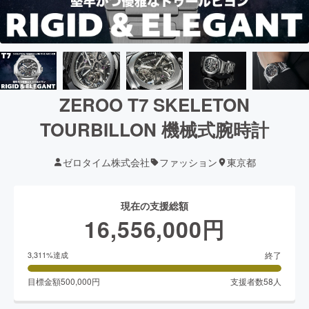
ZEROO T7 SKELETON
TOURBILLON 機械式腕時計
ゼロタイム株式会社
ファッション
東京都
現在の支援総額
16,556,000
円
終了
3,311
%達成
目標金額
500,000
円
支援者数
58
人