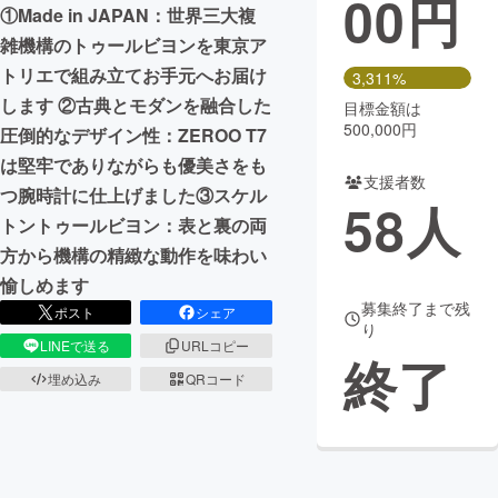
00
円
①Made in JAPAN：世界三大複
まちづくり・地域活性化
雑機構のトゥールビヨンを東京ア
トリエで組み立てお手元へお届け
3,311%
します ②古典とモダンを融合した
目標金額は
CAMPFIRE for Social Good
CAMPFIRE Creation
500,000円
圧倒的なデザイン性：ZEROO T7
CAMPFIREふるさと納税
machi-ya
コミュニティ
は堅牢でありながらも優美さをも
支援者数
つ腕時計に仕上げました③スケル
58
人
トントゥールビヨン：表と裏の両
方から機構の精緻な動作を味わい
愉しめます
募集終了まで残
ポスト
シェア
り
LINEで送る
URLコピー
終了
埋め込み
QRコード