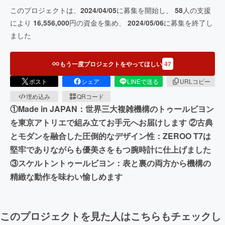
このプロジェクトは、
2024/04/05
に募集を開始し、
58
人の支援
により
16,556,000
円の資金を集め、
2024/05/06
に募集を終了し
ました
もう一度プロジェクトをやってほしい
47
ポスト
シェア
LINEで送る
URLコピー
埋め込み
QRコード
①Made in JAPAN：世界三大複雑機構のトゥールビヨン
を東京アトリエで組み立てお手元へお届けします ②古典
とモダンを融合した圧倒的なデザイン性：ZEROO T7は
堅牢でありながらも優美さをもつ腕時計に仕上げました
③スケルトントゥールビヨン：表と裏の両方から機構の
精緻な動作を味わい愉しめます
このプロジェクトを見た人はこちらもチェックし