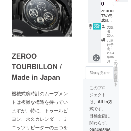
価格に
0
円
対する
もので
ZEROO
す。
T7の完
成品腕
時計を1
支援
本 税込
者：
み/送料
25人
無料 配
お届
送：日
け予
本郵便
定：
ゆう
2024
ZEROO
年06
パック
こ
月
※一般販
の
TOURBILLON /
リ
売価格
タ
ー
396,000
ン
詳細を見る
Made in Japan
を
円 ※ 割
選
択
引率は
す
る
製品本
このプロ
体の一
機械式腕時計のムーブメン
ジェクト
般販売
価格に
は、
All-In方
トは複雑な構造を持ってい
対する
式
です。
もので
ますが、特に、トゥールビ
す。
目標金額に
ヨン、永久カレンダー、ミ
関わらず、
ニッツリピーターの三つを
2024/05/06