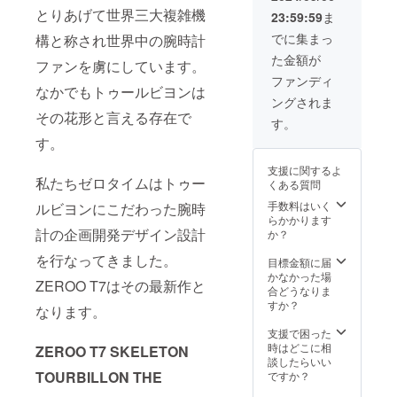
とりあげて世界三大複雑機
23:59:59
ま
でに集まっ
構と称され世界中の腕時計
た金額が
ファンを虜にしています。
ファンディ
なかでもトゥールビヨンは
ングされま
その花形と言える存在で
す。
す。
支援に関するよ
私たちゼロタイムはトゥー
くある質問
手数料はいく
ルビヨンにこだわった腕時
らかかります
計の企画開発デザイン設計
か？
を行なってきました。
目標金額に届
かなかった場
ZEROO T7はその最新作と
合どうなりま
すか？
なります。
支援で困った
時はどこに相
ZEROO T7 SKELETON
談したらいい
TOURBILLON THE
ですか？