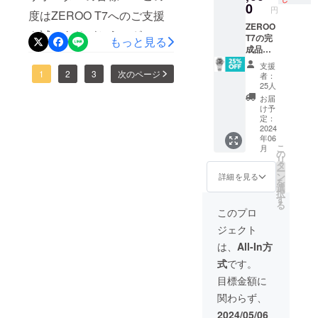
価格に
0
円
グだけです。お早めのご確
度はZEROO T7へのご支援
対する
もので
ZEROO
認をお願いいたします。ゼ
を誠にありがとうございま
す。
T7の完
もっと見る
成品腕
ロタイム株式会社
す。リターンの進捗をご報
時計を1
支援
本 税込
告いたします。各コンポー
1
2
3
次のページ
者：
み/送料
25人
ネントの検査を終え現在は
無料 配
お届
送：日
け予
ケーシングを行なっている
本郵便
定：
ゆう
2024
ところでございます。ケー
年06
パック
こ
月
※一般販
シングとはムーブメントを
の
リ
売価格
タ
ー
ケース（筐体）の中に入れ
396,000
ン
詳細を見る
を
円 ※ 割
選
込む作業のことです。工房
択
引率は
す
る
製品本
このプロ
内の環境（温度、湿度等）
体の一
ジェクト
般販売
からも大きな影響を受ける
価格に
は、
All-In方
工程のため、慎重に作業を
対する
式
です。
もので
進めています。サポーター
す。
目標金額に
の皆様のご支援のお陰でプ
関わらず、
ロジェクトを成功裡に終え
2024/05/06