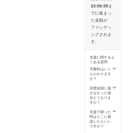
23:59:59
ま
ることができました。各方
でに集まっ
面からの問い合わせを多数
た金額が
頂いております。プロジェ
ファンディ
クト終了後にT7の存在を
ングされま
知ったという方も大勢おら
す。
れます。本プロジェクトの
サポーター様がT7の実物を
支援に関するよ
くある質問
最も早く手に取って頂ける
手数料はいく
方々となります。我々もリ
らかかります
か？
ターンをお届けできるその
目標金額に届
日のことを考えますと心が
かなかった場
躍ります。胸の高鳴りを抑
合どうなりま
すか？
えつつ組み立て作業を進め
支援で困った
てまいります。次のご報告
時はどこに相
談したらいい
まで今しばらくお待ちくだ
ですか？
さいませ。