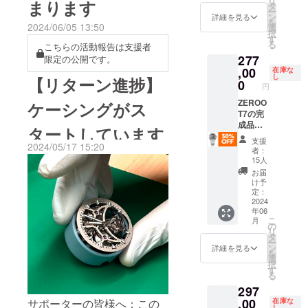
リ
まります
売価格
タ
います。ゼ
す。新開発自動巻ムーブメ
ー
し上げます。ゼロタイム株
396,000
ン
詳細を見る
ロタイム
を
円 ※ 割
2024/06/05 13:50
選
ントCal.ZT08を搭載したト
式会社
択
は、腕時計
引率は
す
る
こちらの活動報告は支援者
製品本
ノー型のフライングトゥー
とはなに
277
体の一
限定の公開です。
か？を自ら
ルビヨンZEROO T10を明日
般販売
,00
在庫な
し
【リターン進捗】
価格に
の内で徹底
0
円
9月12日の午前11時より先
対する
的に問い直
もので
ZEROO
ケーシングがス
行予約受付開始いたしま
し、我々自
す。
T7の完
成品腕
す。ZEROOトゥールビヨン
身のフィロ
タートしています
時計を1
支援
ソフィーを
革命第二章 T10スケルトン
2024/05/17 15:20
本 税込
者：
形にしたい
み/送料
15人
オートマチック機械式腕時
無料 配
と願ってい
お届
送：日
け予
計プロジェクトページ：
ます。
本郵便
定：
ゆう
2024
https://camp-
年06
パック
こ
月
fire.jp/projects/874354/previ
※一般販
の
リ
売価格
タ
ew今回もご支援枠に限りが
ー
396,000
ン
詳細を見る
を
円 ※ 割
選
あります。ZEROOの製品を
択
引率は
す
る
製品本
最も安く手にいれるチャン
297
体の一
スはクラウドファンディン
般販売
,00
在庫な
サポーターの皆様へ：この
し