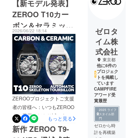
【新モデル発表】
ZEROO T10カー
ボン＆セラミック
ゼロタ
2026/06/22 18:14
登場
イム株
式会社
東京都
他に6件の
プロジェク
トを掲載し
ています
CAMPFIRE
アワード受
ZEROOプロジェクトご支援
賞履歴
者の皆様へ：いつもZEROO
2025 ライフ
スタイル部
をご愛用くださり誠にあり
もっと見る
門
がとうございます。2026年
ゼロから時
新作 ZEROO T9-
計を再構築
6月25日午前11時、新しい