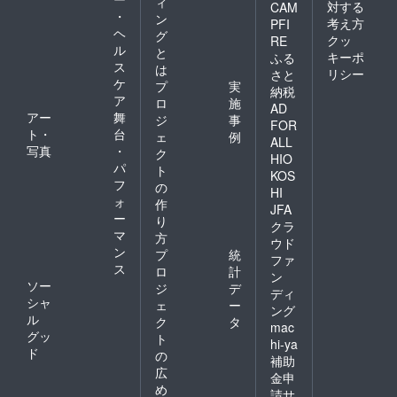
ィ
対する
CAM
・
ン
考え方
PFI
ヘ
グ
クッ
RE
ル
と
キーポ
ふる
ス
は
リシー
さと
ケ
プ
実
納税
ア
ロ
施
AD
アー
舞
ジ
事
FOR
ト・
台
ェ
例
ALL
写真
・
ク
HIO
パ
ト
KOS
フ
の
HI
ォ
作
JFA
ー
り
クラ
マ
方
ウド
ン
プ
統
ファ
ス
ロ
計
ン
ソー
ジ
デ
ディ
シャ
ェ
ー
ング
ル
ク
タ
mac
グッ
ト
hi-ya
ド
の
補助
広
金申
め
請サ