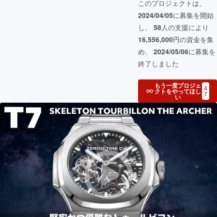
このプロジェクトは、
2024/04/05
に募集を開始
し、
58
人の支援により
16,556,000
円の資金を集
め、
2024/05/06
に募集を
終了しました
もう一度プロジェ
4
クトをやってほし
7
い