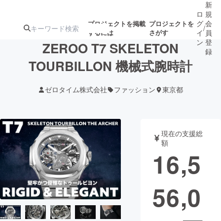
新
ロ
規
グ
会
プロジェクトを掲載
プロジェクトを
/
するには
さがす
イ
員
ン
登
ZEROO T7 SKELETON
録
TOURBILLON 機械式腕時計
人気のプロ
注目のリ
注目の新着プロ
募集終了が近いプ
もうすぐ公開
ゼロタイム株式会社
ファッション
東京都
ジェクト
ターン
ジェクト
ロジェクト
されます
アート・写真
音楽
現在の支援総
額
16,5
テクノロジー・ガジェット
ゲーム・サ
56,0
映像・映画
書籍・雑誌
ビジネス・起業
チャレンジ