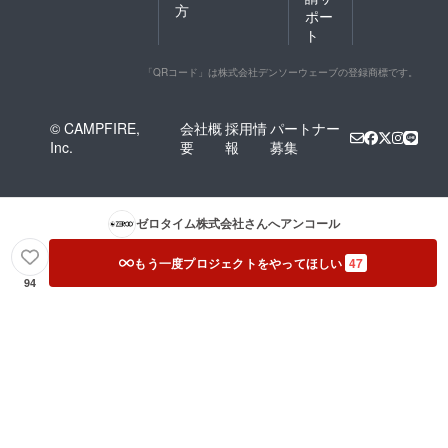
方
ポー
ト
「QRコード」は株式会社デンソーウェーブの登録商標です。
© CAMPFIRE,
会社概
採用情
パートナー
Inc.
要
報
募集
ゼロタイム株式会社
さんへアンコール
もう一度プロジェクトをやってほしい
47
94