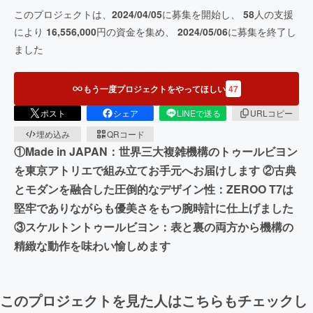
このプロジェクトは、
2024/04/05
に募集を開始し、
58
人の支援
により
16,556,000
円の資金を集め、
2024/05/06
に募集を終了し
ました
もう一度プロジェクトをやってほしい
47
ポスト
シェア
LINEで送る
URLコピー
埋め込み
QRコード
①Made in JAPAN：世界三大複雑機構のトゥールビヨン
を東京アトリエで組み立てお手元へお届けします ②古典
とモダンを融合した圧倒的なデザイン性：ZEROO T7は
堅牢でありながらも優美さをもつ腕時計に仕上げました
③スケルトントゥールビヨン：表と裏の両方から機構の
精緻な動作を味わい愉しめます
このプロジェクトを見た人はこちらもチェックし