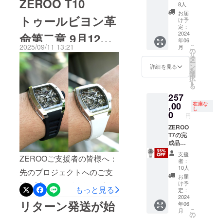
ZEROO T10
み/送料
8人
確な情報を
初のプロダクトを明日発表
無料 配
お届
トゥールビヨン革
送：日
得ることが
け予
いたします。新世代ZEROO
本郵便
定：
出来ます。
ゆう
2024
命第二章 9月12日
のために開発した流線型ト
それではな
年06
パック
2025/09/11 13:21
こ
月
※一般販
ノーのボディにオートマ
の
ぜ、ひとは
11時よりクラウド
リ
売価格
タ
腕時計を着
ー
チックトゥールビヨン搭載
396,000
ン
詳細を見る
ファンディング
を
けるので
円 ※ 割
選
モデルです。ZEROOの真骨
択
引率は
す
しょうか。
る
「machi-ya」で先
製品本
頂であるスケルトンを深化
生活に彩り
257
体の一
般販売
,00
させた一本です。全世界限
を加えるた
在庫な
行予約受付開始
し
価格に
0
め、自分の
円
定100本、ローターにシリア
対する
生き方を表
もので
ZEROO
ル刻印が入ります。下記よ
す。
T7の完
明するた
成品腕
りプロジェクトページをご
め、仲間と
時計を1
支援
ZEROOご支援者の皆様へ：
の絆を深め
本 税込
確認いただけます。プロ
者：
み/送料
10人
るため、
先のプロジェクトへのご支
ジェクトページ：
無料 配
お届
様々な理
送：日
け予
援を誠にありがとうござい
https://camp-
もっと見る
本郵便
由、哲学、
定：
ゆう
2024
ました。さて2025年9月新
fire.jp/projects/914474/previ
信条があげ
リターン発送が始
年06
パック
こ
月
られると思
しい商品を発表いたしま
※一般販
ewどうぞよろしくお願い申
の