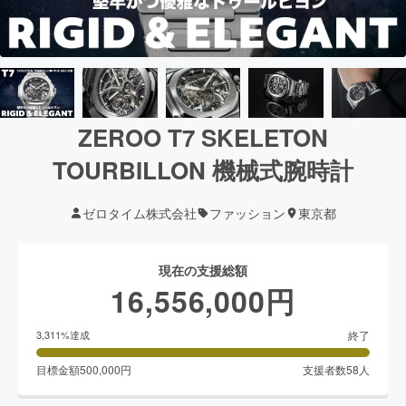
ZEROO T7 SKELETON
TOURBILLON 機械式腕時計
ゼロタイム株式会社
ファッション
東京都
現在の支援総額
16,556,000
円
終了
3,311
%達成
目標金額
500,000
円
支援者数
58
人