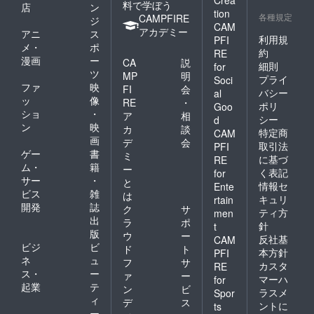
料で学ぼう
店
ン
tion
各種規定
CAMPFIRE
ジ
CAM
アカデミー
アニ
ス
利用規
PFI
メ・
ポ
約
RE
漫画
ー
CA
説
細則
for
ツ
MP
明
プライ
Soci
ファ
映
FI
会
バシー
al
ッ
像
RE
・
ポリ
Goo
ショ
・
ア
相
シー
d
ン
映
カ
談
特定商
CAM
画
デ
会
取引法
PFI
ゲー
書
ミ
に基づ
RE
ム・
籍
ー
く表記
for
サー
・
と
情報セ
Ente
ビス
雑
は
キュリ
rtain
開発
誌
ク
サ
ティ方
men
出
ラ
ポ
針
t
版
ウ
ー
反社基
CAM
ビジ
ビ
ド
ト
本方針
PFI
ネ
ュ
フ
サ
カスタ
RE
ス・
ー
ァ
ー
マーハ
for
起業
テ
ン
ビ
ラスメ
Spor
ィ
デ
ス
ントに
ts
ー