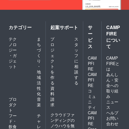
カテゴリー
起案サポート
サ
CAMP
ー
FIRE
テク
ま
プ
ス
ビ
につい
ノロ
ち
ロ
タ
ス
て
ジー
づ
ジ
ッ
・ガ
く
ェ
フ
CAM
CAMP
ジェ
り
ク
に
PFI
FIREと
ット
・
ト
相
RE
は
地
を
談
CAM
あんし
域
作
す
PFI
ん・安
活
る
る
RE
全への
性
資
コ
取り組
化
料
ミュ
み
プロ
音
請
ニ
ニュー
ダク
楽
求
ティ
ス
ト
CAM
ヘルプ
クラウドファ
フー
チ
PFI
お問い
ンディングの
ド・
ャ
RE
合わせ
ノウハウを無
飲食
レ
Crea