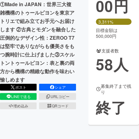
00
円
①Made in JAPAN：世界三大複
まちづくり・地域活性化
雑機構のトゥールビヨンを東京ア
トリエで組み立てお手元へお届け
3,311%
します ②古典とモダンを融合した
目標金額は
CAMPFIRE for Social Good
CAMPFIRE Creation
500,000円
圧倒的なデザイン性：ZEROO T7
CAMPFIREふるさと納税
machi-ya
コミュニティ
は堅牢でありながらも優美さをも
支援者数
つ腕時計に仕上げました③スケル
58
人
トントゥールビヨン：表と裏の両
方から機構の精緻な動作を味わい
愉しめます
募集終了まで残
ポスト
シェア
り
LINEで送る
URLコピー
終了
埋め込み
QRコード