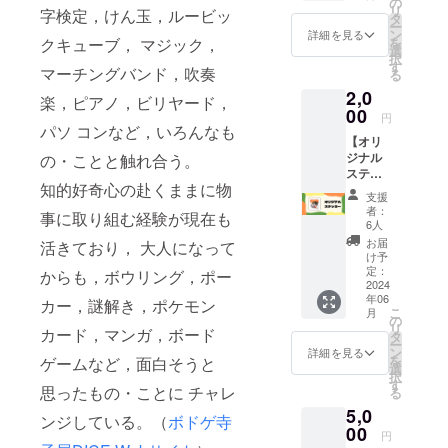
の
リ
字検定，けん玉，ルービッ
メッ
タ
定，けん
ー
セージ
ン
詳細を見る
玉，ルー
を
クキューブ， マジック，
をお送
選
択
りいた
ビック
す
マーチングバンド，吹奏
る
しま
キューブ，​
2,0
す！ 〜
楽，ピアノ，ビリヤード，
マジック，
リター
00
円
ン額は
パソ コンなど，いろんなも
マーチング
【オリ
任意で
バンド，吹
ジナル
の・ことと触れ合う。
上乗せ
ステッ
奏楽，ピア
が可能
知的好奇心の赴くままに物
カー】
です。
ノ，ビリ
支援
本プロ
更なる
者：
事に取り組む経験が現在も
ヤード，パ
ジェク
ご支援
6人
ト限定
でより
ソ​コンな
お届
活きており， 大人になって
デザイ
頑張れ
け予
ど，いろん
ンのス
ますの
定：
からも，ボウリング，ポー
なもの・こ
テッ
2024
で，
年06
カー（1
もっと
カー，謎解き，ポケモン
とと触れ合
こ
月
枚）に
ご支援
の
う。知的好
リ
カード，マンガ，ボード
なりま
いただ
タ
ー
す。 ス
奇心の赴く
ける方
ン
詳細を見る
を
ゲームなど，面白そうと
マホや
は金額
選
ままに物事
択
タブ
をご指
す
思ったもの・ことに チャレ
る
に取り組む
レット
定くだ
5,0
などに
さ
経験が現在
ンジしている。（
ボドゲ寺
貼るも
00
い！〜
円
も活きてお
よし，