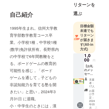
状所有。長
リターンを
野県内の中
学校で6年間
選ぶ
自己紹介
教鞭をと
る。
目標金額
1995年生まれ。信州大学教
ボードゲー
未達でも
ムの教育的
育学部数学教育コース卒
リターン
可能性を感
が届きま
業。小学校1種，中学校1種
す
(All-in
じ，「ボー
方式)
(数学)免許状所有。長野県内
ドゲームを
1,0
通して，子​
の中学校で6年間教鞭をと
00
どもの非認
円
る。ボードゲームの教育的
知能力を育
【お礼
のメッ
可能性を感じ，「ボード
てる塾を開
セー
きたい」と
ゲームを通して，子どもの
ジ】 本
支援
プロ
思い，2024
者：
非認知能力を育てる塾を開
ジェク
17人
年3月31日​に
トを応
お届
きたい」と思い，2024年3
退職。
援して
け予
いただ
定：
小・中学生
月31日 に退職。
いた方
2024
のときに
年05
に，お
小・中学生のときには，漢
こ
月
は，漢字検
礼の