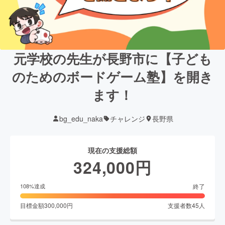
元学校の先生が長野市に【子ども
のためのボードゲーム塾】を開き
ます！
bg_edu_naka
チャレンジ
長野県
現在の支援総額
324,000
円
終了
108
%達成
目標金額
300,000
円
支援者数
45
人