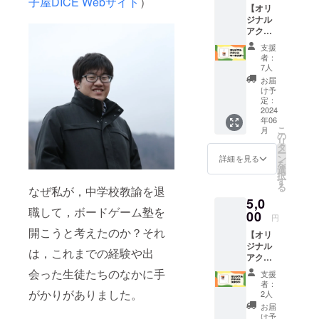
子屋DICE Webサイト
）
【オリ
り，​大人に
貼らず
ジナル
に保存
なってから
アクリ
するも
も，ボウリ
ルキー
よしで
支援
ホル
す。 大
ング，ポー
者：
ダー】
きさ：
7人
カー，謎解
本プロ
5cm×5
お届
き，ポケモ
ジェク
cm 〜リ
け予
ト限定
ターン
定：
ンカ​ード，
デザイ
2024
額は任
マンガ，
年06
ンのア
意で上
こ
月
クリル
ボードゲー
乗せが
の
リ
キーホ
可能で
タ
ムなど，面
ー
ルダー
す。更
ン
詳細を見る
を
白そうと
になり
なるご
選
択
ます。
支援で
思ったも
す
る
なぜ私が，中学校教諭を退
普段
より頑
の・ことに​
5,0
使って
張れま
職して，ボードゲーム塾を
チャレンジ
いるカ
00
すの
円
バンや
で，
している。
開こうと考えたのか？それ
【オリ
筆箱な
もっと
ジナル
どにつ
ご支援
は，これまでの経験や出
アクリ
けて，
いただ
ルスタ
持ち歩
ける方
会った生徒たちのなかに手
支援
ンド】
いてみ
は金額
者：
本プロ
てくだ
がかりがありました。
をご指
2人
ジェク
さい。
定くだ
お届
ト限定
大き
さ
け予