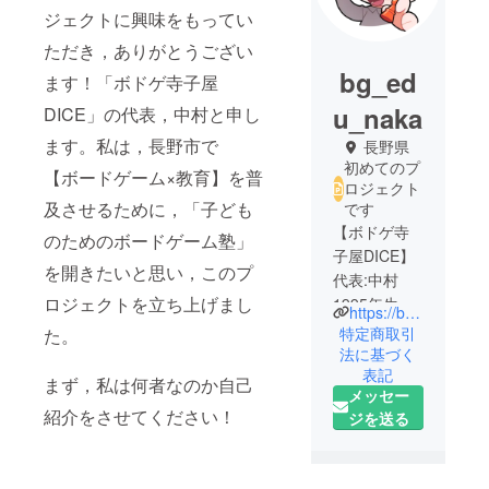
ジェクトに興味をもってい
ただき，ありがとうござい
bg_ed
ます！「ボドゲ寺子屋
u_naka
DICE」の代表，中村と申し
ます。私は，長野市で
長野県
初めてのプ
【ボードゲーム×教育】を普
ロジェクト
及させるために，「子ども
です
【ボドゲ寺
のためのボードゲーム塾」
子屋DICE】
を開きたいと思い，このプ
代表:中村
ロジェクトを立ち上げまし
1995年生ま
https://boardgame-edu-dice.my.canva.site/
れ。信州大
特定商取引
た。
学教育学部
法に基づく
表記
数学教育
まず，私は何者なのか自己
メッセー
コース卒
紹介をさせてください！
ジを送る
業。小学校1
種，中学校1
種(数学)免許