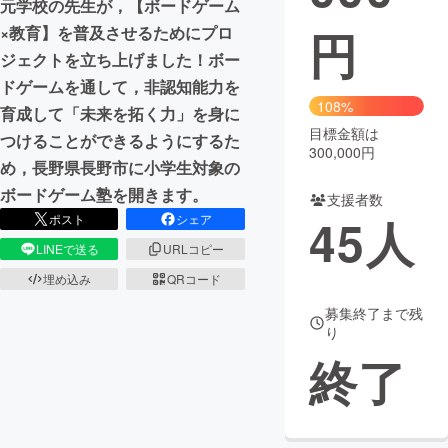
元学校の先生が，【ボードゲーム
円
×教育】を普及させるためにプロ
まちづくり・地域活性化
ジェクトを立ち上げました！ボー
ドゲームを通して，非認知能力を
CAMPFIRE for Social Good
CAMPFIRE Creation
108%
育成して「未来を拓く力」を身に
CAMPFIREふるさと納税
machi-ya
コミュニティ
目標金額は
つけることができるようにするた
300,000円
め，長野県長野市に小学生対象の
ボードゲーム塾を開きます。
支援者数
45
人
ポスト
シェア
LINEで送る
URLコピー
埋め込み
QRコード
募集終了まで残
り
終了