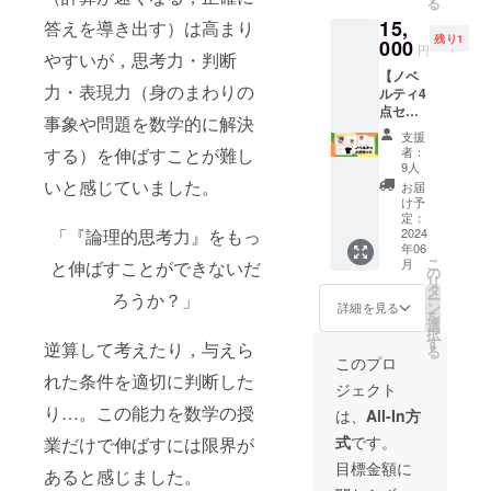
る
無地に
2.8cm
15,
なりま
答えを導き出す）は高まり
（台座
残り1
す。 普
000
直径）
円
やすいが，思考力・判断
段使い
厚さ：
【ノベ
するも
3mm 〜
力・表現力（身のまわりの
ルティ4
よし，
リター
点セッ
お家に
ン額は
事象や問題を数学的に解決
ト】 ス
飾って
任意で
支援
テッ
おくも
上乗せ
者：
する）を伸ばすことが難し
カー，
よしで
が可能
9人
アクリ
す。 色
いと感じていました。
です。
お届
ルキー
は白・
更なる
け予
ホル
黒どち
定：
ご支援
ダー，
2024
「『論理的思考力』をもっ
らかを
でより
年06
アクリ
選択し
頑張れ
こ
月
と伸ばすことができないだ
ルスタ
てくだ
の
ますの
リ
ンド，T
さい。
タ
で，
ろうか？」
ー
シャツ
サイズ
ン
もっと
詳細を見る
を
の4点
はS・
選
ご支援
択
セット
M・L・
す
いただ
逆算して考えたり，与えら
る
になり
XLの4
ける方
このプロ
ます。
種類に
は金額
れた条件を適切に判断した
ジェクト
個別で
なりま
をご指
買うよ
り…。この能力を数学の授
す。 ※
定くだ
は、
All-In方
りもお
サイズ
さ
式
です。
業だけで伸ばすには限界が
得な値
選びは
い！〜
段設定
画像を
目標金額に
あると感じました。
になっ
参考に