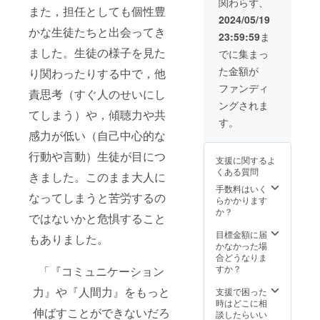
関わらず、
ており
してく
また，担任としても個性豊
ます！
ださ
2024/05/19
そのた
い。 〜
かな生徒たちと出会ってき
23:59:59
ま
め【10
リター
人限
ン額は
ました。生徒の様子を見た
でに集まっ
定】と
任意で
た金額が
り関わったりする中で，他
させて
上乗せ
いただ
が可能
ファンディ
責思考（すぐ人のせいにし
きま
です。
ングされま
す。 〜
更なる
てしまう）や，傾聴力や共
リター
ご支援
す。
ン額は
でより
感力が低い（自己中心的な
任意で
頑張れ
上乗せ
ますの
行動や言動）生徒が目につ
支援に関するよ
が可能
で，
くある質問
です。
きました。このまま大人に
もっと
更なる
ご支援
手数料はいく
なってしまうと苦労するの
ご支援
いただ
らかかります
でより
ける方
か？
ではないかと危惧すること
頑張れ
は金額
ますの
をご指
目標金額に届
もありました。
で，
定くだ
かなかった場
もっと
さ
合どうなりま
ご支援
い！〜
すか？
「『コミュニケーション
いただ
ける方
力』や『人間力』をもっと
支援で困った
は金額
時はどこに相
伸ばすことができないだろ
をご指
談したらいい