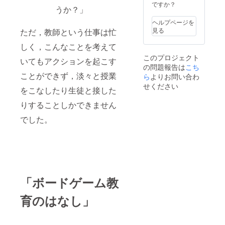
定くだ
ですか？
うか？」
さ
い！〜
ヘルプページを
見る
ただ，教師という仕事は忙
しく，こんなことを考えて
このプロジェクト
いてもアクションを起こす
の問題報告は
こち
ことができず，淡々と授業
ら
よりお問い合わ
せください
をこなしたり生徒と接した
りすることしかできません
でした。
「ボードゲーム教
育のはなし」