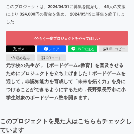
このプロジェクトは、
2024/04/01
に募集を開始し、
45
人の支援
により
324,000
円の資金を集め、
2024/05/19
に募集を終了しま
した
もう一度プロジェクトをやってほしい
ポスト
シェア
LINEで送る
URLコピー
埋め込み
QRコード
元学校の先生が，【ボードゲーム×教育】を普及させる
ためにプロジェクトを立ち上げました！ボードゲームを
通して，非認知能力を育成して「未来を拓く力」を身に
つけることができるようにするため，長野県長野市に小
学生対象のボードゲーム塾を開きます。
このプロジェクトを見た人はこちらもチェックし
ています