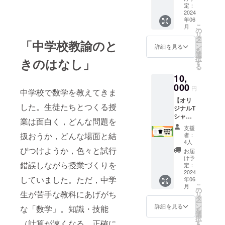
デザイ
さ：
定：
い！〜
ンのア
2024
5cm×5
年06
クリル
cm 厚
こ
月
スタン
さ：
の
リ
ドにな
3mm 〜
タ
「中学校教諭のと
ー
りま
リター
ン
詳細を見る
を
す。 お
ン額は
選
択
きのはなし」
家の中
任意で
す
る
の本棚
上乗せ
10,
や机な
が可能
ど，目
000
です。
円
中学校で数学を教えてきま
に見え
更なる
【オリ
るとこ
ご支援
した。生徒たちとつくる授
ジナルT
ろに
でより
シャ
飾って
頑張れ
業は面白く，どんな問題を
ツ】 本
みてく
ますの
支援
プロ
ださ
で，
扱おうか，どんな場面と結
者：
ジェク
い。も
もっと
4人
ト限定
ちろん
びつけようか，色々と試行
ご支援
お届
デザイ
おでか
いただ
け予
錯誤しながら授業づくりを
ンのT
けに持
定：
ける方
シャツ
2024
ち歩い
は金額
していました。ただ，中学
年06
になり
ても
をご指
こ
月
ます。
OK！ 大
の
定くだ
生が苦手な教科にあげがち
リ
左胸に
きさ：
タ
さ
ー
ロゴが
5cm×5
ン
い！〜
詳細を見る
な「数学」。知識・技能
を
入り，
cm（本
選
択
背面は
体），
す
（計算が速くなる，正確に