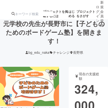
新
ロ
規
グ
会
プロジェクトを掲
はじ
プロジェクト
/
載するには
める
をさがす
イ
員
ン
登
元学校の先生が長野市に【子どもの
録
ためのボードゲーム塾】を開きま
す！
人気のプロ
注目のリ
注目の新着プロ
募集終了が近いプ
もうすぐ公開
ジェクト
ターン
ジェクト
ロジェクト
されます
bg_edu_naka
チャレンジ
長野県
アート・写真
音楽
現在の支援総
テクノロジー・ガジェット
ゲーム・サ
額
324,
映像・映画
書籍・雑誌
000
ビジネス・起業
チャレンジ