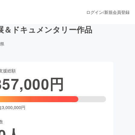
ログイン
/
新規会員登録
展＆ドキュメンタリー作品
県
うすぐ公開されます
支援総額
プロダクト
357,000
円
ファッション
スポーツ
,000,000円
数
ア
ソーシャルグッド
0
人