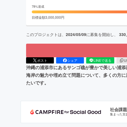
78
%達成
目標金額
3,000,000
円
このプロジェクトは、
2024/05/09
に募集を開始し、
330
ポスト
シェア
LINEで送る
U
沖縄の浦添市にあるサンゴ礁が豊かで美しい浦添
海岸の魅力や埋め立て問題について、多くの方に
たいです。
社会課題
集まった支