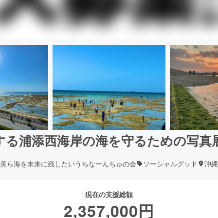
する浦添西海岸の海を守るための写真
美ら海を未来に残したいうちなーんちゅの会
ソーシャルグッド
沖縄
現在の支援総額
2,357,000
円