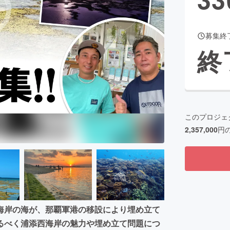
募集終
CAMPFIRE for Social Good
CAMPFIRE Creation
終
CAMPFIREふるさと納税
machi-ya
コミュニティ
このプロジェ
2,357,000
円
海岸の海が、那覇軍港の移設により埋め立て
るべく浦添西海岸の魅力や埋め立て問題につ