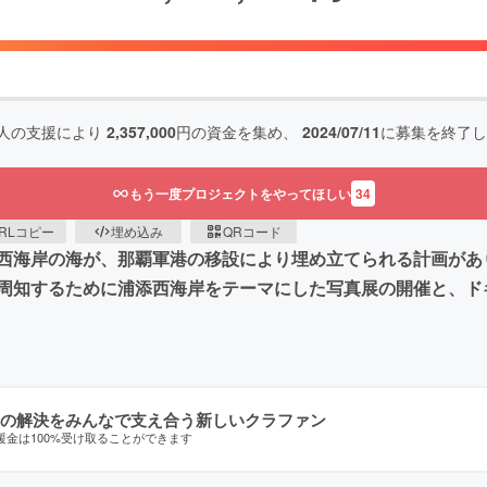
人の支援により
2,357,000
円の資金を集め、
2024/07/11
に募集を終了し
もう一度プロジェクトをやってほしい
34
RLコピー
埋め込み
QRコード
西海岸の海が、那覇軍港の移設により埋め立てられる計画があ
周知するために浦添西海岸をテーマにした写真展の開催と、ド
の解決をみんなで支え合う新しいクラファン
援金は100%受け取ることができます