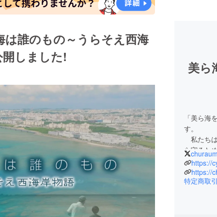
海は誰のもの～うらそえ西海
公開しました!
美ら
「美ら海
す。
私たちは
ら守るた
churaum
沖縄県民
https://
にSNS上
https://
特定商取
ディング
この写真
浦添西海
けると幸