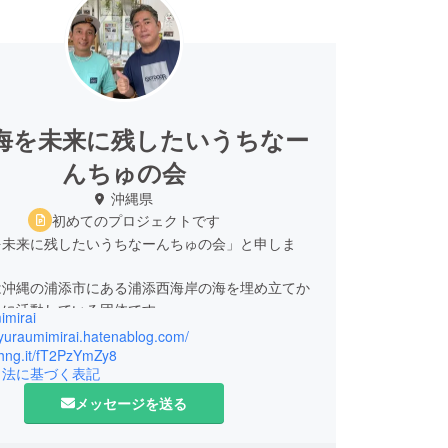
海を未来に残したいうちなー
んちゅの会
沖縄県
初めてのプロジェクトです
を未来に残したいうちなーんちゅの会」と申しま
沖縄の浦添市にある浦添西海岸の海を埋め立てか
めに活動している団体です。
imirai
はもちろん、全国の方にこの問題を周知するため
cyuraumimirai.hatenablog.com/
でのツイデモやオンライン署名、現地でのスタン
chng.it/fT2PzYmZy8
引法に基づく表記
活動を行っています。
展とドキュメンタリー作品を通じて、多くの方に
メッセージを送る
岸の海の魅力と埋め立て問題について知っていただ
いです。