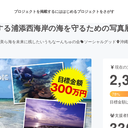
プロジェクトを掲載するには
はじめる
プロジェクトをさがす
する浦添西海岸の海を守るための写真
美ら海を未来に残したいうちなーんちゅの会
ソーシャルグッド
沖縄
注目のリターン
注目の新着プロジェクト
募集終了が近いプロジェクト
も
現在の
音楽
舞台・パフォーマンス
2,
ゲーム・サービス開発
フード・飲食店
78%
書籍・雑誌出版
アニメ・漫画
目標金額は3
支援者
チャレンジ
ビューティー・ヘルスケ
33