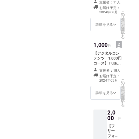
支援者：11人
ます。 ※金額は
お届け予定：
消費税込みの金
こ
2024年06月
の
額です
リ
タ
ー
ン
詳細を見る
を
選
択
す
る
1,000
円
【デジタルコン
テンツ 1,000円
コース】 Futsal-
Times内の特設
支援者：18人
ページへのアク
お届け予定：
セス権。ここだ
こ
2024年05月
の
けでしか読むこ
リ
タ
とができない大
ー
ン
会の限定記事、
詳細を見る
を
選
見られない写真
択
す
を自由に見るこ
る
とができるよう
2,0
になります。 ※
00
消費税込みの金
円
額です。
【フ
リー
フォト