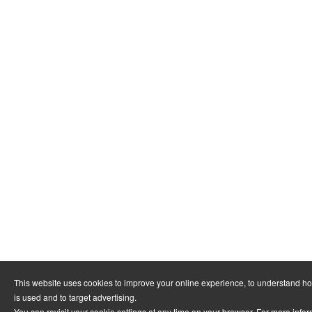
This website uses cookies to improve your online experience, to understand h
is used and to target advertising.
You can revisit your cookie settings at any time on your browser. For more info