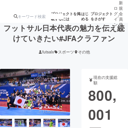
新
ロ
規
グ
会
プロジェクトを掲
はじ
プロジェクト
/
載するには
める
をさがす
イ
員
ン
登
フットサル日本代表の魅力を伝え続
録
けていきたい#JFAクラファン
人気のプロ
注目のリ
注目の新着プロ
募集終了が近いプ
もうすぐ公開
futsalx
スポーツ
その他
ジェクト
ターン
ジェクト
ロジェクト
されます
アート・写真
音楽
現在の支援総
額
800,
テクノロジー・ガジェット
ゲーム・サ
001
映像・映画
書籍・雑誌
ビジネス・起業
チャレンジ