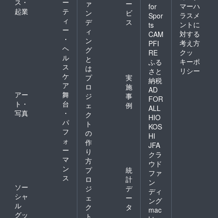
ス・
ー
ァ
ー
マーハ
for
起業
テ
ン
ビ
ラスメ
Spor
ィ
デ
ス
ントに
ts
ー
ィ
対する
CAM
・
ン
考え方
PFI
ヘ
グ
クッ
RE
ル
と
キーポ
ふる
ス
は
リシー
さと
ケ
プ
実
納税
ア
ロ
施
AD
アー
舞
ジ
事
FOR
ト・
台
ェ
例
ALL
写真
・
ク
HIO
パ
ト
KOS
フ
の
HI
ォ
作
JFA
ー
り
クラ
マ
方
ウド
ン
プ
統
ファ
ス
ロ
計
ン
ソー
ジ
デ
ディ
シャ
ェ
ー
ング
ル
ク
タ
mac
グッ
ト