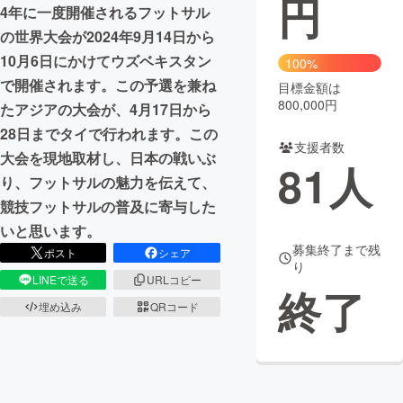
円
4年に一度開催されるフットサル
まちづくり・地域活性化
の世界大会が2024年9月14日から
10月6日にかけてウズベキスタン
100%
で開催されます。この予選を兼ね
目標金額は
CAMPFIRE for Social Good
CAMPFIRE Creation
800,000円
たアジアの大会が、4月17日から
CAMPFIREふるさと納税
machi-ya
コミュニティ
28日までタイで行われます。この
支援者数
大会を現地取材し、日本の戦いぶ
81
人
り、フットサルの魅力を伝えて、
競技フットサルの普及に寄与した
いと思います。
募集終了まで残
ポスト
シェア
り
LINEで送る
URLコピー
終了
埋め込み
QRコード