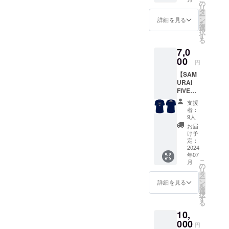
ルデザ
きる唯
の
リ
インの
一の手
タ
ー
応援用
段にな
ン
詳細を見る
を
タオル
るはず
選
択
マフ
です。
す
る
ラーを
複数冊
7,0
１つお
必要な
送りし
00
場合
円
ます。
は、口
【SAM
※在庫状
数を増
URAI
況の
加して
FIVE応
よって
いただ
援Tシャ
一部仕
けれ
支援
ツコー
様、色
ば、口
者：
ス
が変更
数分の
9人
（10,00
となる
フリー
お届
0円）】
可能性
ペー
け予
作成予
があり
定：
パーを
定の非
2024
ます。
お送り
年07
売品の
※消費
いたし
こ
月
応援用
税・送
の
ます。
リ
オリジ
料込み
タ
また、
ー
ナルデ
の金額
ン
希望者
詳細を見る
を
ザイン
です。
選
にはフ
択
ドライ
す
リー
る
シャツ
ペー
10,
をお送
パーに
りいた
000
氏名や
円