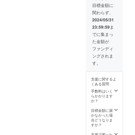
ト。
団体向けと考え
目標金額に
バッジ
ておりますが、
関わらず、
のサイ
世間一般の公序
ズ:直径
良俗に反しない
2024/05/31
38mm
内容の掲載であ
23:59:59
ま
※消費
れば、個人でも
税・送
掲載可能です。
でに集まっ
料込み
（例：代表チー
た金額が
の金額
ム、チーム、
です。
フットサル応援
ファンディ
メッセージ等）
ングされま
す。
支援に関するよ
くある質問
手数料はいく
らかかります
か？
目標金額に届
かなかった場
合どうなりま
すか？
支援で困った