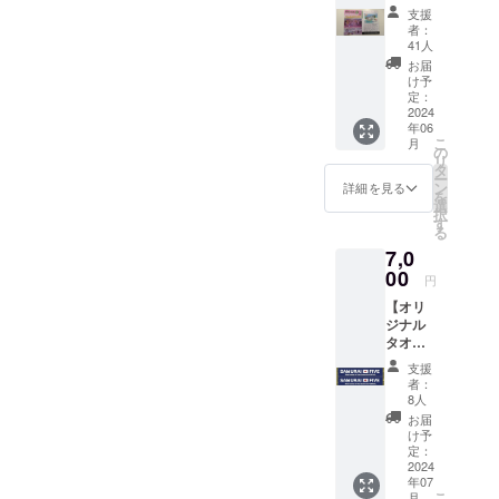
ブック
支援
＝1冊】
者：
勝又寛
41人
晃カメ
お届
ラマン
け予
が大会
定：
期間中
2024
年06
に撮影
こ
月
した写
の
リ
真をも
タ
ー
とに、
ン
詳細を見る
を
フォト
選
択
ブック
す
る
（非売
7,0
品、
20P予
00
円
定）を
【オリ
作成し
ジナル
ます。
タオル
専門誌
マフ
が無い
支援
ラー
なか
者：
コー
で、手
8人
ス
に取っ
お届
7,000円
て大会
け予
コー
を振り
定：
ス】オ
2024
返るこ
年07
リジナ
とがで
こ
月