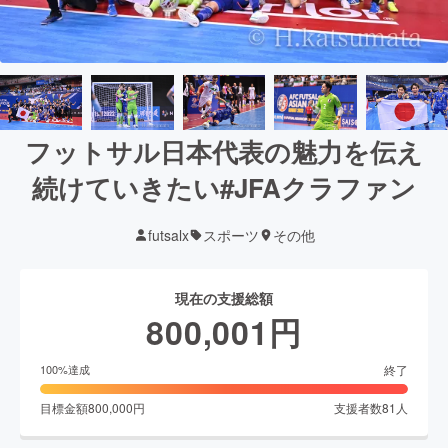
フットサル日本代表の魅力を伝え
続けていきたい#JFAクラファン
futsalx
スポーツ
その他
現在の支援総額
800,001
円
終了
100
%達成
目標金額
800,000
円
支援者数
81
人