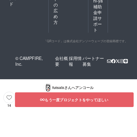
hi-ya
ド
の
補助
広
金申
め
請サ
方
ポー
ト
「QRコード」は株式会社デンソーウェーブの登録商標です。
© CAMPFIRE,
会社概
採用情
パートナー
Inc.
要
報
募集
futsalx
さんへアンコール
もう一度プロジェクトをやってほしい
14