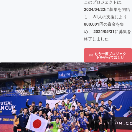
このプロジェクトは、
2024/04/22
に募集を開始
し、
81
人の支援により
800,001
円の資金を集
め、
2024/05/31
に募集を
終了しました
もう一度プロジェク
トをやってほしい