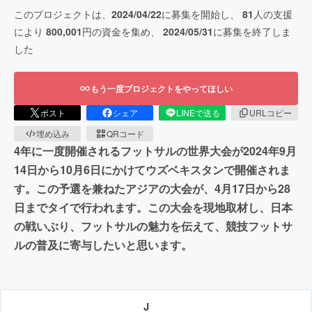
このプロジェクトは、
2024/04/22
に募集を開始し、
81
人の支援
により
800,001
円の資金を集め、
2024/05/31
に募集を終了しま
した
もう一度プロジェクトをやってほしい
ポスト
シェア
LINEで送る
URLコピー
埋め込み
QRコード
4年に一度開催されるフットサルの世界大会が2024年9月
14日から10月6日にかけてウズベキスタンで開催されま
す。この予選を兼ねたアジアの大会が、4月17日から28
日までタイで行われます。この大会を現地取材し、日本
の戦いぶり、フットサルの魅力を伝えて、競技フットサ
ルの普及に寄与したいと思います。
J