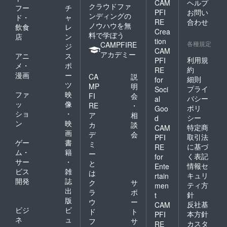
CAM
ヘルプ
クラウドファ
フー
チ
PFI
お問い
ンディングの
ド・
ャ
RE
合わせ
ノウハウを無
飲食
レ
Crea
料で学ぼう
店
ン
tion
各種規定
CAMPFIRE
ジ
CAM
アカデミー
アニ
ス
利用規
PFI
メ・
ポ
約
RE
漫画
ー
CA
説
細則
for
ツ
MP
明
プライ
Soci
ファ
映
FI
会
バシー
al
ッ
像
RE
・
ポリ
Goo
ショ
・
ア
相
シー
d
ン
映
カ
談
特定商
CAM
画
デ
会
取引法
PFI
ゲー
書
ミ
に基づ
RE
ム・
籍
ー
く表記
for
サー
・
と
情報セ
Ente
ビス
雑
は
キュリ
rtain
開発
誌
ク
サ
ティ方
men
出
ラ
ポ
針
t
版
ウ
ー
反社基
CAM
ビジ
ビ
ド
ト
本方針
PFI
ネ
ュ
フ
サ
カスタ
RE