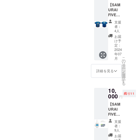
します
ニック
【SAM
サイズ
ネーム
URAI
展開：
を掲載
FIVE
SS.S.M.
いたし
ベース
L.LL.3L.
ます。
支援
ボール
4L.5L.6
備考欄
者：
シャ
L.7L (※
4人
に表記
ツ
その他
希望名
お届
10,000
のサイ
け予
（氏名
円コー
ズをご
定：
もしく
ス】
2024
希望の
はニッ
年07
SIZE展
際は、
クネー
こ
月
開：
備考欄
の
ムな
リ
130、
にご記
タ
ど）を
ー
140、
入くだ
ン
詳細を見る
ご記載
を
150、
さい) ※
選
くださ
択
160、
消費
す
い。未
る
S、M、
税・送
記入の
10,
L、O、
料込み
場合
残り11
XO、
000
の金額
は、非
円
XXO、
です。
掲載と
【SAM
XXO ※
なりま
URAI
消費
すので
FIVE
税・送
ご注意
トート
料込み
くださ
支援
バッグ&
の金額
者：
い。 ※
缶バッ
です。
9人
消費
ジセッ
お届
税・送
トコー
け予