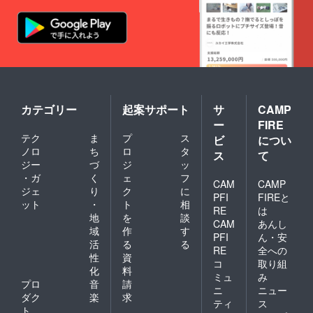
カテゴリー
起案サポート
サ
CAMP
ー
FIRE
テク
ま
プ
ス
ビ
につい
ノロ
ち
ロ
タ
ス
て
ジー
づ
ジ
ッ
・ガ
く
ェ
フ
CAM
CAMP
ジェ
り
ク
に
PFI
FIREと
ット
・
ト
相
RE
は
地
を
談
CAM
あんし
域
作
す
PFI
ん・安
活
る
る
RE
全への
性
資
コ
取り組
化
料
ミュ
み
プロ
音
請
ニ
ニュー
ダク
楽
求
ティ
ス
ト