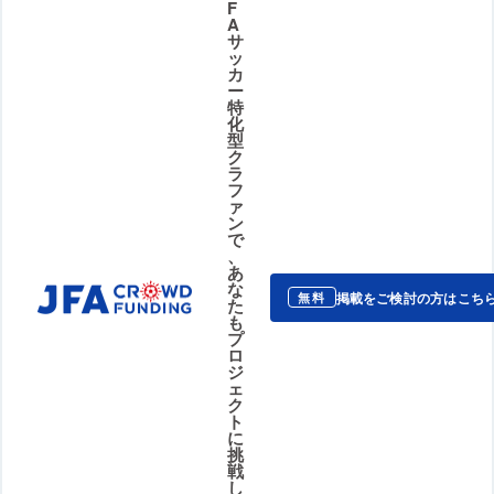
F
A
サ
ッ
カ
ー
特
化
型
ク
ラ
フ
ァ
ン
で
、
あ
な
掲載をご検討の方はこち
無料
た
も
プ
ロ
ジ
ェ
ク
ト
に
挑
戦
し