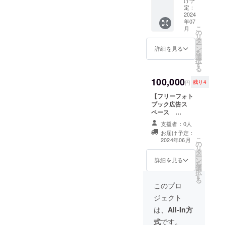
料込み
ス
定：
の金額
10,000
2024
です
年07
円】
こ
月
トート
の
リ
バッグ
タ
ー
に付け
ン
詳細を見る
を
られる
選
択
缶バッ
す
る
ジセッ
ト。 黄
100,000
円
残り4
緑×２
（１、
【フリーフォト
２）、
ブック広告ス
青
ペース
×12（３
100,000円（限
支援者：0人
、４、
定4口）】 大会
お届け予定：
５、
の様子を冊子に
こ
2024年06月
６、
の
したフリーフォ
リ
７、
タ
トブック（非売
ー
８、
ン
品）に掲載する
詳細を見る
を
９、
選
広告枠（A4の
択
10、
す
1/2）を提供致し
る
11、
ます。限定4口と
このプロ
12、
し、その中でオ
ジェクト
13、
リジナルデザイ
14）の
ンの広告を掲載
は、
All-In方
14個
する事が可能で
式
です。
セッ
す。主に法人・