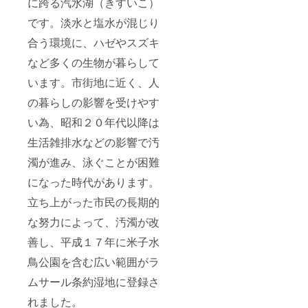
に跨る汽水湖（きすいこ）
です。淡水と塩水が混じり
合う環境に、ハゼやスズキ
など多くの生物が暮らして
います。市街地に近く、人
の暮らしの影響を受けやす
い為、昭和２０年代以降は
生活雑排水などの影響で汚
濁が進み、泳ぐことが困難
になった時代があります。
立ち上がった市民の長期的
な努力によって、汚濁が改
善し、平成１７年に米子水
鳥公園を含む広い範囲がラ
ムサール条約湿地に登録さ
れました。