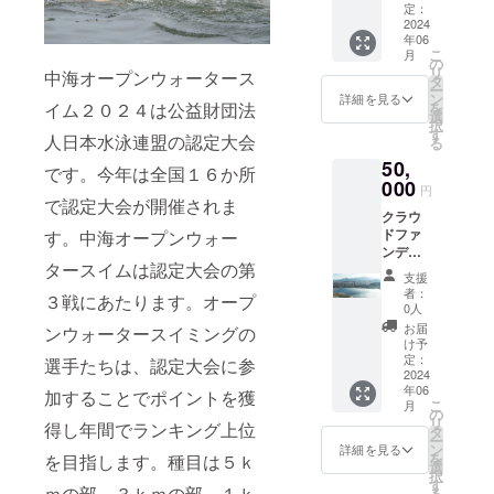
お礼
オリジ
定：
幅で掲
メッ
2024
ナルス
載 【記
年06
セージ
イム
載例】
こ
月
＋大会
バッグ
の
「中
リ
中海オープンウォータース
プログ
スイム
タ
海 太
ー
ラム冊
バック
ン
郎」 ※
詳細を見る
を
イム２０２４は公益財団法
子 にお
・商品
選
支援
択
名前を
サイ
す
時、必
人日本水泳連盟の認定大会
る
掲載
ズ：高
ず備考
50,
（大会
さ４２
欄に掲
です。今年は全国１６か所
プログ
000
cm×幅
載を希
円
ラム冊
３５
で認定大会が開催されま
望され
クラウ
子を１
cm×奥
るお名
ドファ
す。中海オープンウォー
部送付
行１７
前をご
ンディ
しま
ｃｍ
記入く
タースイムは認定大会の第
ングス
す） 掲
ださ
支援
ポン
載方
い。
者：
３戦にあたります。オープ
サー
法：選
0人
（シル
手に配
お届
ンウォータースイミングの
バー）
られる
け予
お礼
大会プ
定：
選手たちは、認定大会に参
メッ
2024
ログラ
年06
セージ
ム冊子
加することでポイントを獲
こ
月
＋大会
（２０
の
リ
得し年間でランキング上位
プログ
２４
タ
ー
ラム冊
年）に
ン
詳細を見る
を
を目指します。種目は５ｋ
子 にお
掲載 掲
選
択
名前と
載内
す
ｍの部、３ｋｍの部、１ｋ
る