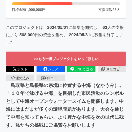
目標金額
1,000,000
円
支援者数
63
人
このプロジェクトは、
2024/05/01
に募集を開始し、
63
人の支援
により
568,000
円の資金を集め、
2024/05/31
に募集を終了しま
した
もう一度プロジェクトをやってほしい
ポスト
シェア
LINEで送る
URLコピー
埋め込み
QRコード
鳥取県と島根県の県境に位置する中海（なかうみ）。
「１０年で泳げる中海」を目指した市民活動のシンボル
として中海オープンウォータースイムを開催します。中
海にはまだまだ多くの環境問題があります。大会を通じ
て中海を知ってもらい、より豊かな中海を次の世代に残
す、私たちの挑戦にご協賛をお願いします。