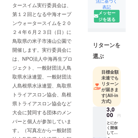
務めます一
法に基づく
タースイム実行委員会は、
表記
般財団法人
メッセー
第１２回となる中海オープ
里山生物多
ジを送る
様性プロ
ンウォータースイムを２０
ジェクト野
２４年６月２３日（日）に
口浩二で
鳥取県の米子市湊山公園で
す。選手の
リターンを
皆様が安全
開催します。実行委員会に
安心に競技
選ぶ
は、NPO法人中海再生プロ
に参加でき
ジェクト、一般財団法人鳥
る環境づく
目標金額
りに務めま
取県水泳連盟、一般財団法
未達でも
す。オープ
リターン
人島根県水泳連盟、鳥取県
ンウォー
が届きま
トライアスロン協会、島根
す
(All-in
タースイミ
方式)
ングの大会
県トライアスロン協会など
3,0
を通じて中
大会に賛同する団体のメン
00
海をもっと
円
バーと個人が参加していま
良くする私
とにか
く開催
たちの挑戦
す。（写真左から一般財団
してほ
にご賛同を
しい！