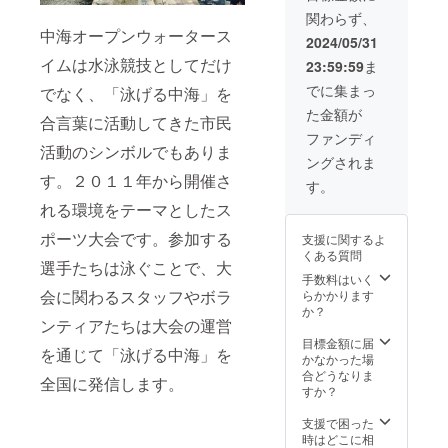
１００
す） 掲
前をご
関わらず、
文字以
載方
記入く
中海オープンウォータース
内）
法：選
ださ
2024/05/31
手に配
い。
イムは水泳競技としてだけ
23:59:59
ま
A4
られる
サイズ
大会プ
でに集まっ
でなく、「泳げる中海」を
の大会
ログラ
た金額が
プログ
ム冊子
合言葉に活動してきた市民
ラム冊
（２０
ファンディ
子に対
２４
活動のシンボルでもありま
ングされま
して１
年）に
す。２０１１年から開催さ
３５ｍ
掲載 掲
す。
ｍ×８
載内
れる環境をテーマとしたス
７．５
容：お
ｍｍ幅
名前と
ポーツ大会です。参加する
支援に関するよ
で掲載
メッ
くある質問
【記載
セージ
選手たちは泳ぐことで、大
例】
（文字
手数料はいく
お名前
のみ、
会に関わるスタッフやボラ
らかかります
「中
２００
か？
ンティアたちは大会の運営
海 太
文字）
郎」
目標金額に届
を通じて「泳げる中海」を
メッ
A4
かなかった場
セージ
サイズ
合どうなりま
全国に発信します。
「２０
の大会
すか？
２４大
プログ
会の開
ラム冊
支援で困った
催おめ
子に対
時はどこに相