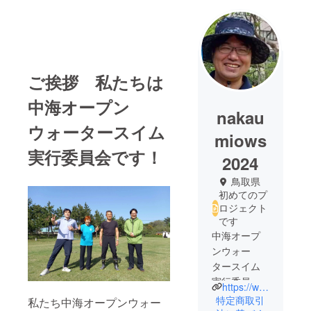
ご挨拶 私たちは
中海オープン
nakau
ウォータースイム
miows
実行委員会です！
2024
鳥取県
初めてのプ
ロジェクト
です
中海オープ
ンウォー
タースイム
実行委員会
https://www.facebook.com/nakaumiows
の事務局を
特定商取引
私たち中海オープンウォー