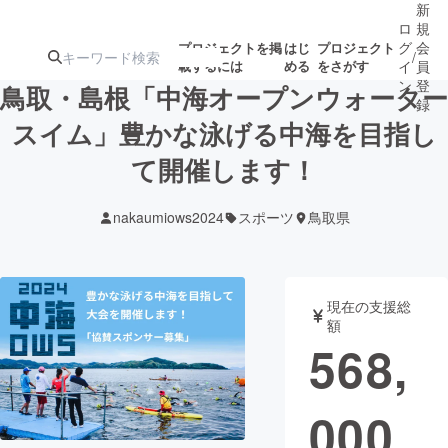
新
ロ
規
グ
会
プロジェクトを掲
はじ
プロジェクト
/
載するには
める
をさがす
イ
員
ン
登
鳥取・島根「中海オープンウォーター
録
スイム」豊かな泳げる中海を目指し
て開催します！
人気のプロ
注目のリ
注目の新着プロ
募集終了が近いプ
もうすぐ公開
ジェクト
ターン
ジェクト
ロジェクト
されます
nakaumiows2024
スポーツ
鳥取県
アート・写真
音楽
現在の支援総
テクノロジー・ガジェット
ゲーム・サ
額
568,
映像・映画
書籍・雑誌
000
ビジネス・起業
チャレンジ