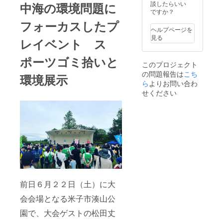
でとう
して１
談したらいい
中海の環境問題に
ござい
３５ｍ
ですか？
ます。
ｍ×１８
フォーカスしたプ
大会の
０ｍｍ
ヘルプページを
成功を
幅で掲
見る
レイベント ス
祈願い
載 【記
たしま
載例】
す。」
お名
ポーツゴミ拾いと
このプロジェクト
※支援
前「中
の問題報告は
こち
時、必
海 太
環境展示
ず備考
郎」
ら
よりお問い合わ
欄に掲
メッ
せください
載を希
セージ
望され
「２０
るお名
２４年
前と
大会の
メッ
開催お
セージ
めでと
をご記
うござ
入くだ
いま
さい。
す。大
会の成
功を祈
前日６月２２日（土）に大
願いた
しま
会会場となる米子市湊山公
す。」
※支援
園で、大会ゲストの松田丈
時、必