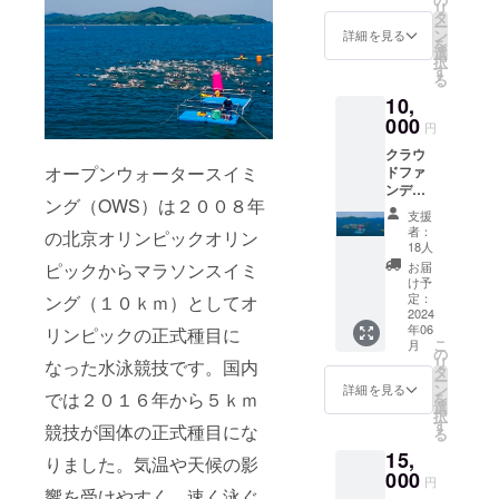
リ
イム２
タ
ー
０２４
ン
詳細を見る
を
オリジ
選
択
ナルス
す
る
イム
10,
バッ
グ） お
000
円
礼メッ
クラウ
セージ
オープンウォータースイミ
ドファ
＋大会
ンディ
オリジ
ング（OWS）は２００８年
ングス
ナルス
支援
ポン
イム
者：
の北京オリンピックオリン
サー お
バッグ
18人
礼メッ
・商品
お届
ピックからマラソンスイミ
セージ
サイ
け予
＋大会
ズ：高
定：
ング（１０ｋｍ）としてオ
プログ
2024
さ４２
年06
ラム冊
リンピックの正式種目に
cm×幅
こ
月
子 にお
３５
の
リ
なった水泳競技です。国内
名前を
cm×奥
タ
ー
掲載
行１７
ン
詳細を見る
では２０１６年から５ｋｍ
を
（大会
ｃｍ
選
択
プログ
す
競技が国体の正式種目にな
る
ラム冊
15,
子を１
りました。気温や天候の影
部送付
000
円
しま
響を受けやすく、速く泳ぐ