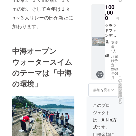
メッ
容：お
100
セージ
名前
ｍの部、そして今年は１ｋ
を掲載
,00
（文字
（大会
のみ）
0
ｍ×３人リレーの部が新たに
円
プログ
ラム冊
クラウ
加わります。
A4
子を１
ドファ
サイズ
部送付
ンディ
の大会
しま
ングス
プログ
支援
す） 掲
ポン
ラム冊
者：
中海オープン
載方
サー
子に対
1人
法：選
（ゴー
して５
お届
ウォータースイム
手に配
ルド）
１ｍｍ×
け予
られる
お礼
８７．
定：
大会プ
メッ
2024
５ｍｍ
のテーマは「中海
年06
ログラ
セージ
幅で掲
こ
月
ム冊子
＋大会
載 【記
の
の環境」
リ
（２０
プログ
載例】
タ
ー
２４
ラム冊
「中
ン
詳細を見る
を
年）に
子 にお
海 太
選
択
掲載 掲
名前を
郎」 ※
す
る
載内
掲載
支援
このプロ
容：お
（大会
時、必
ジェクト
名前と
プログ
ず備考
メッ
ラム冊
欄に掲
は、
All-In方
セージ
子を１
載を希
式
です。
（文字
部送付
望され
のみ、
しま
るお名
目標金額に