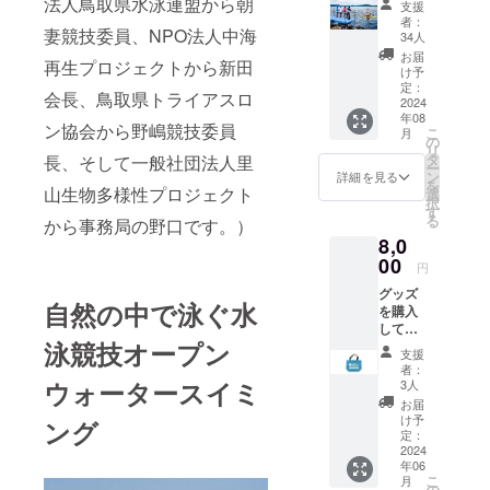
法人鳥取県水泳連盟から朝
支援
そんな
ご協賛を賜
者：
あなた
妻競技委員、NPO法人中海
34人
りますよう
へ （中
お届
にお願い申
再生プロジェクトから新田
海ワン
け予
アク
定：
し上げま
会長、鳥取県トライアスロ
ショ
2024
す。
年08
ン！）
ン協会から野嶋競技委員
こ
月
お礼
の
リ
メッ
タ
長、そして一般社団法人里
ー
セージ
ン
詳細を見る
を
山生物多様性プロジェクト
選
択
す
る
から事務局の野口です。）
8,0
00
円
グッズ
自然の中で泳ぐ水
を購入
して支
泳競技オープン
援した
支援
い！そ
者：
んなあ
ウォータースイミ
3人
なたへ
お届
（中海
け予
ング
オープ
定：
ン
2024
年06
ウォー
こ
月
タース
の