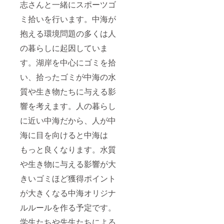
ず備考
志さんと一緒にスポーツゴ
欄に掲
ミ拾いを行います。中海が
載を希
望され
抱える環境問題の多くは人
るお名
前をご
の暮らしに起因していま
記入く
ださ
す。湖岸を中心にゴミを拾
い。
い、拾ったゴミが中海の水
質や生き物たちに与える影
響を考えます。人の暮らし
に近い中海だから、人が中
海に目を向けると中海は
もっと良くなります。水質
や生き物に与える影響が大
きいゴミほど獲得ポイント
が大きくなる中海オリジナ
ルルールを作る予定です。
学生たちや先生たちによる