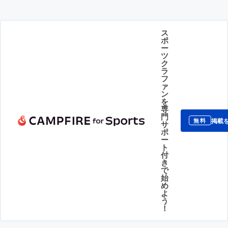
ス
ポ
ー
ツ
ク
ラ
フ
ァ
ン
を
専
門
掲載
無料
サ
ポ
ー
ト
付
き
で
始
め
よ
う
！