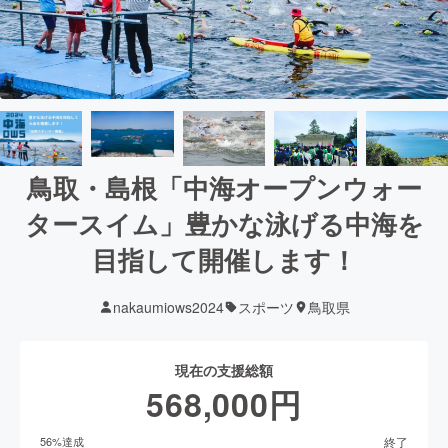
鳥取・島根「中海オープンウォー
タースイム」豊かな泳げる中海を
目指して開催します！
nakaumiows2024
スポーツ
鳥取県
現在の支援総額
568,000
円
終了
56
%達成