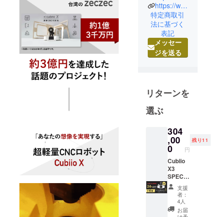
https://www.timaze.jp
プロダクト
特定商取引
好きのメン
法に基づく
バーが、世
表記
界に目を向
メッセー
けクリエイ
ジを送る
ティブな
「もの」を
集め皆様に
お届けする
リターンを
キュレー
選ぶ
ションスト
アです。
304
,00
残り11
独自の工夫
0
円
とアイディ
Cubiio
アに満ちた
X3
プロダクト
SPECIA
L追加割
を厳選し、
支援
（作業
者：
皆様にお届
面積
4人
120x12
けしていま
お届
0cm）1
け予