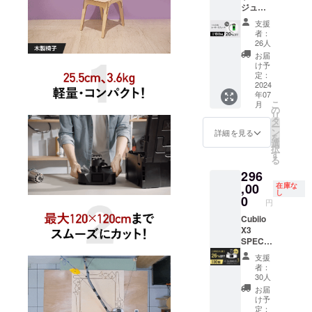
う努めてま
ジュー
ルは付
ト(3
ル
ル 【一
属して
個）x1
（5m）
いります。
支援
般販売
いませ
取扱説
x1 ベル
者：
予定価
ん。
明書
ト固定
26人
格
どうぞ、私
レー
（日本
用アン
お届
15,000
ザーモ
語）x1
カーx4
け予
たちの活動
円の
ジュー
※こちら
厚み調
定：
を温かく応
18％OF
2024
ルはオ
のリ
整用
年07
F】
プショ
ターン
ワッ
援いただけ
こ
月
【セッ
ンにて
は送
シャー
の
れば幸いで
リ
ト内
別途ご
料・税
x20
タ
ー
す。
容】
支援い
込です
ホース
ン
詳細を見る
を
レー
ただけ
※トリ
コネク
選
択
ザーモ
ます。
マーと
ターx1
す
る
ジュー
※設定に
レー
取扱説
296
ルx1 ※
て英語
ザーモ
明書
こちら
,00
や日本
ジュー
（日本
在庫な
し
のリ
語、韓
ルは付
語）x1
0
円
ターン
国語な
属して
※こちら
は送
Cubiio
どに変
いませ
のリ
料・税
X3
更する
ん。
ターン
込です
SPECIA
ことが
レー
は送
※こちら
L割（作
できま
ザーモ
料・税
支援
の製品
業面積
す。 ※
ジュー
込です
者：
は単品
120x12
ご注文
ルはオ
※トリ
30人
ではご
0cm）1
状況、
プショ
マーと
お届
支援い
個 【一
使用部
ンにて
レー
け予
ただけ
般販売
材の供
別途ご
ザーモ
定：