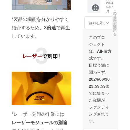
ませ
予定価
2024
給状
支援い
ジュー
年07
ん。
格
況、製
ただけ
ルは付
こ
月
Cubiio
400,000
造工程
ます。
属して
の
リ
Xにご支
円の
上の都
※設定に
いませ
タ
*製品の機能を分かりやすく
ー
援いた
26％OF
合等に
て英語
ん。
ン
詳細を見る
を
だいた
F】
紹介するため、
3倍速
で再生
より出
や日本
レー
選
択
方限定
【セッ
荷時期
語、韓
ザーモ
す
る
しています。
のオプ
ト内
が遅れ
国語な
ジュー
このプロ
ション
容】 本
る場合
どに変
ルはオ
ジェクト
製品で
体x1
があり
更する
プショ
す。
ACアダ
ます。
ことが
ンにて
は、
All-In方
「まと
プター
※皆様の
できま
別途ご
式
です。
め支
x1 電源
ご支援
す。 ※
支援い
援」を
コード
により
ご注文
ただけ
目標金額に
利用し
x1 USB
量産効
状況、
ます。
関わらず、
て、本
ケーブ
率が向
使用部
※設定に
体と
ル
上した
材の供
て英語
2024/06/30
セット
（5m）
場合、
給状
や日本
23:59:59
ま
で支援
x1 ベル
正規販
況、製
語、韓
くださ
ト固定
売価格
造工程
国語な
でに集まっ
いま
用アン
が販売
上の都
どに変
た金額が
せ。 ※
カーx4
予定価
合等に
更する
ご注文
厚み調
格より
より出
ことが
ファンディ
状況、
整用
下がる
荷時期
できま
*レーザー刻印の作業には
ングされま
使用部
ワッ
可能性
が遅れ
す。 ※
材の供
シャー
もござ
る場合
ご注文
す。
レーザーモジュールの別途
給状
x20
いま
があり
状況、
況、製
ホース
す。
ます。
使用部