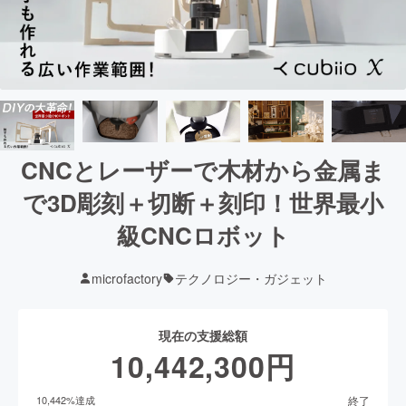
CNCとレーザーで木材から金属ま
で3D彫刻＋切断＋刻印！世界最小
級CNCロボット
microfactory
テクノロジー・ガジェット
現在の支援総額
10,442,300
円
終了
10,442
%達成