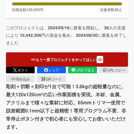
目標金額
100,000
円
支援者数
38
人
このプロジェクトは、
2024/05/16
に募集を開始し、
38
人の支援
により
10,442,300
円の資金を集め、
2024/06/30
に募集を終了し
ました
もう一度プロジェクトをやってほしい
48
ポスト
シェア
LINEで送る
URLコピー
埋め込み
QRコード
彫刻＋切断＋刻印が1台で可能！3.6kgの超軽量なのに、
最大120x120cm²の広い作業面積を実現。木材、金属、
アクリルまで様々な素材に対応。65mmトリマー使用で
誤差範囲0.1mm以下と超精密！専用プログラム不要、非
常停止ボタン付きで初心者にも安心してお使いいただけ
ます。