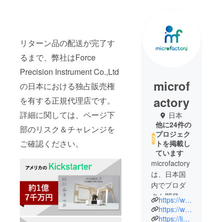
リターン品の配送が完了す
るまで、弊社はForce
Precision Instrument Co.,Ltd
microf
の日本における独占販売権
actory
を有する正規代理店です。
詳細に関しては、ページ下
日本
他に24件の
部のリスク＆チャレンジを
プロジェク
ご確認ください。
トを掲載し
ています
microfactory
は、日本国
内でプロダ
クト開発に
https://www.microfactory.jp
勤しむガ
https://www.instagram.com/microfactory_jp/
ジェット・
https://lin.ee/FO0NygF