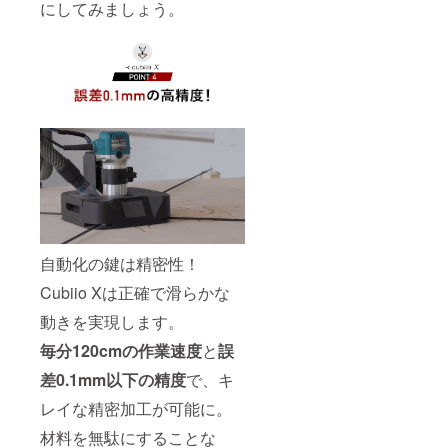
にしてみましょう。
自動化の鍵は精密性！
Cubiio Xは正確で滑らかな
動きを実現します。
毎分120cmの作業速度
と
誤
差0.1mm以下の精度
で、キ
レイな精密加工が可能に。
材料を無駄にすることな