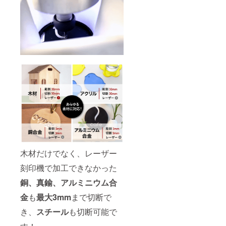
木材だけでなく、レーザー
刻印機で加工できなかった
銅、真鍮、アルミニウム合
金
も
最大3mm
まで切断で
き、
スチール
も切断可能で