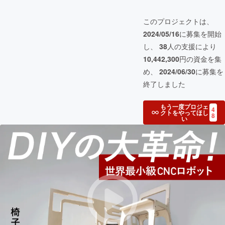
このプロジェクトは、
2024/05/16
に募集を開始
し、
38
人の支援により
10,442,300
円の資金を集
め、
2024/06/30
に募集を
終了しました
もう一度プロジェ
4
クトをやってほし
8
い