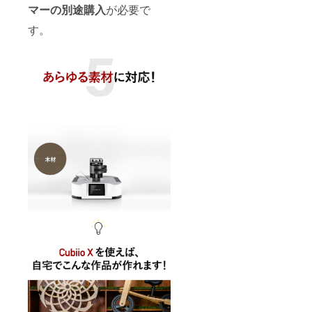
いませ
マーの別途購入
が必要で
す。
ん。
す。
レー
ザーモ
ジュー
ルはオ
プショ
ンにて
別途ご
支援い
ただけ
ます。
※設定に
て英語
や日本
語、韓
国語な
どに変
更する
ことが
できま
す。 ※
ご注文
状況、
使用部
材の供
給状
況、製