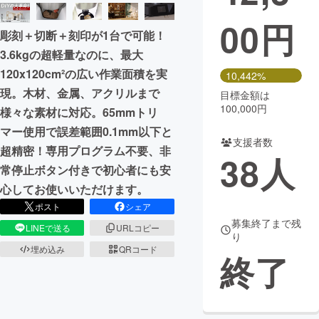
00
円
まちづくり・地域活性化
彫刻＋切断＋刻印が1台で可能！
3.6kgの超軽量なのに、最大
CAMPFIRE for Social Good
CAMPFIRE Creation
120x120cm²の広い作業面積を実
10,442%
CAMPFIREふるさと納税
machi-ya
コミュニティ
現。木材、金属、アクリルまで
目標金額は
100,000円
様々な素材に対応。65mmトリ
マー使用で誤差範囲0.1mm以下と
支援者数
超精密！専用プログラム不要、非
38
人
常停止ボタン付きで初心者にも安
心してお使いいただけます。
ポスト
シェア
募集終了まで残
LINEで送る
URLコピー
り
埋め込み
QRコード
終了