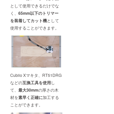
として使用できるだけでな
く、
65mm以下のトリマー
を装着してカット機
として
使用することができます。
Cubiio Xマキタ、RT51DRG
などの
互換工具を使用
し
て、
最大30mm
の厚さの木
材を
素早く正確に
加工する
ことができます。