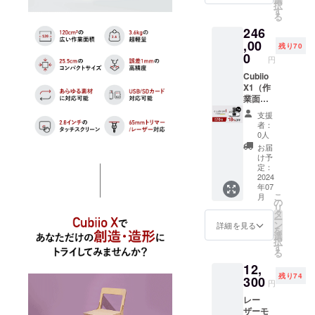
択
x20
体x1
す
皆様からの
る
ホース
ACアダ
貴重なご意
246
コネク
プター
タx1 マ
x1 電源
,00
見は、活動
残り70
キタ
コード
0
の原動力。
円
ツール
x1 USB
製品メー
ボック
ケーブ
Cubiio
スx1 ト
ル
X1（作
カーに
リマー
（5m）
業面積
フィード
用ビッ
x1 ベル
60x60c
支援
バックし、
トセッ
ト固定
m）
者：
ト(3
用アン
【一般
0人
より良い製
個）x1
カーx4
販売予
お届
品の開発に
取扱説
厚み調
定価格
け予
明書
整用
300,000
繋げていき
定：
（日本
ワッ
円の
2024
ます。ま
年07
語）x1
シャー
18％OF
こ
月
た、これか
※こちら
x20
F】
の
リ
のリ
ホース
【セッ
タ
らも国内の
ー
ターン
コネク
ト内
ン
詳細を見る
クリエイ
を
は送
ターx1
容】 本
選
択
ティブな製
料・税
マキタ
体x1
す
る
込です
ツール
ACアダ
品開発に注
12,
※トリ
ボック
プター
力し、皆様
残り74
マーと
スx1 ト
x1 電源
300
円
レー
リマー
コード
に喜んでい
レー
ザーモ
用ビッ
x1 USB
ただけるよ
ザーモ
ジュー
トセッ
ケーブ