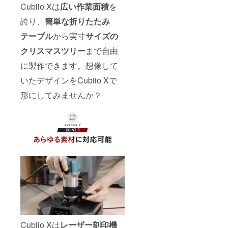
Cubiio Xは
広い作業面積
を
誇り、
簡単な折りたたみ
テーブル
から実寸
サイズの
クリスマスツリー
まで自由
に製作できます。想像して
いたデザインをCubiio Xで
形にしてみませんか？
Cubiio Xは
レーザー刻印機