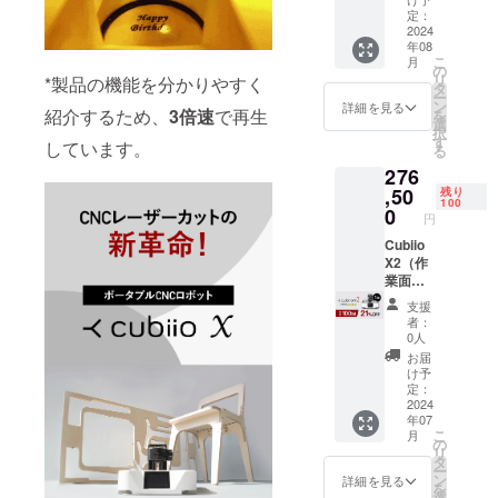
す。
個 【一
定：
--
般販売
2024
年08
予定価
こ
月
格
の
「小さな工
リ
*製品の機能を分かりやすく
400,000
タ
ー
場」という
円の
ン
詳細を見る
紹介するため、
3倍速
で再生
を
24％OF
選
名前の通
択
F】
す
しています。
る
り、小さな
【セッ
276
ト内
トライから
容】 本
,50
残り
うまれるク
100
体x1
0
円
リエイティ
ACアダ
プター
Cubiio
ブなものづ
x1 電源
X2（作
くりを行う
コード
業面積
海外のプロ
x1 USB
60x120
支援
ケーブ
cm）
ダクトブラ
者：
ル
【一般
0人
ンドを追い
（5m）
販売予
お届
x1 ベル
定価格
かけ、機動
け予
ト固定
350,000
定：
力の高いス
用アン
円の
2024
モールチー
年07
カーx4
21％OF
こ
月
厚み調
F】
の
ムで活動
リ
整用
【セッ
タ
中。
ー
ワッ
ト内
ン
詳細を見る
を
シャー
容】 本
選