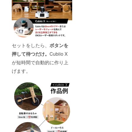
造工程
上の都
合等に
より出
荷時期
が遅れ
る場合
があり
ます。
セットをしたら、
ボタンを
※皆様の
ご支援
押して待つだけ。
Cubiio X
により
量産効
が短時間で自動的に作り上
率が向
上した
げます。
場合、
正規販
売価格
が販売
予定価
格より
下がる
可能性
もござ
いま
す。