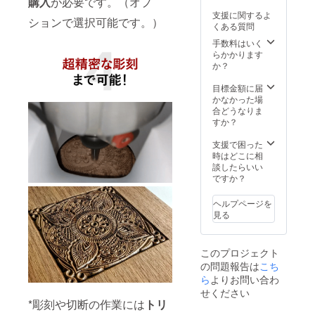
購入
が必要です。（オプ
造工程
コネク
※皆様の
材の供
支援に関するよ
上の都
タx1 マ
ご支援
給状
ションで選択可能です。）
くある質問
合等に
キタ
により
況、製
より出
ツール
量産効
造工程
手数料はいく
荷時期
ボック
率が向
上の都
らかかります
が遅れ
スx1 ト
上した
合等に
か？
る場合
リマー
場合、
より出
があり
用ビッ
正規販
荷時期
目標金額に届
ます。
トセッ
売価格
が遅れ
かなかった場
※皆様の
ト(3
が販売
る場合
合どうなりま
ご支援
個）x1
予定価
があり
すか？
により
取扱説
格より
ます。
量産効
明書
下がる
※皆様の
支援で困った
率が向
（日本
可能性
ご支援
時はどこに相
上した
語）x1
もござ
により
談したらいい
場合、
※こちら
いま
量産効
ですか？
正規販
のリ
す。
率が向
売価格
ターン
上した
ヘルプページを
が販売
は送
場合、
見る
予定価
料・税
正規販
格より
込です
売価格
下がる
※トリ
が販売
このプロジェクト
可能性
マーと
予定価
の問題報告は
こち
もござ
レー
格より
いま
ザーモ
ら
よりお問い合わ
下がる
す。
ジュー
可能性
せください
ルは付
もござ
*彫刻や切断の作業には
トリ
属して
いま