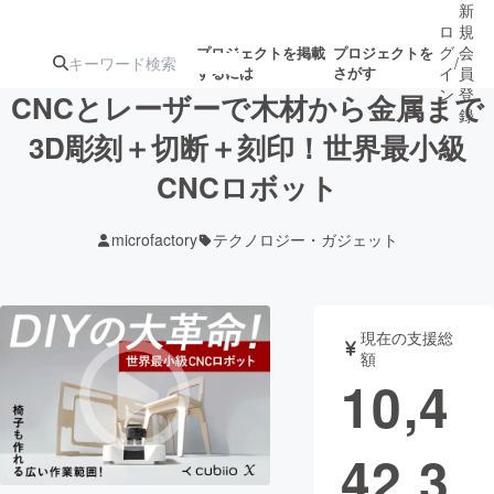
新
ロ
規
グ
会
プロジェクトを掲載
プロジェクトを
/
するには
さがす
イ
員
ン
登
CNCとレーザーで木材から金属まで
録
3D彫刻＋切断＋刻印！世界最小級
CNCロボット
人気のプロ
注目のリ
注目の新着プロ
募集終了が近いプ
もうすぐ公開
ジェクト
ターン
ジェクト
ロジェクト
されます
microfactory
テクノロジー・ガジェット
アート・写真
音楽
現在の支援総
テクノロジー・ガジェット
ゲーム・サ
額
10,4
映像・映画
書籍・雑誌
42,3
ビジネス・起業
チャレンジ