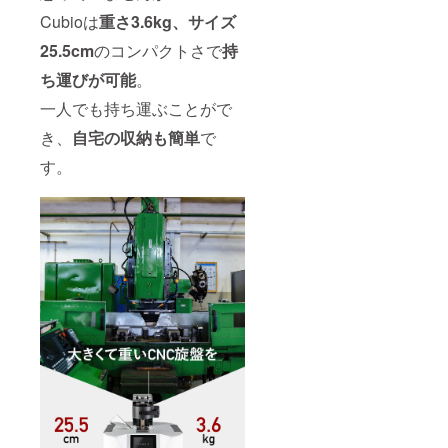
Cubioは
重さ
3.6kg、サイズ
25.5cm
のコンパクトさで
持
ち運びが可能
。
一人でも持ち運ぶことがで
き、
自宅の収納も簡単
で
す。