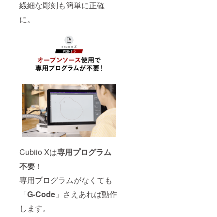
繊細な彫刻も簡単に正確
に。
Cubiio Xは
専用プログラム
不要
！
専用プログラムがなくても
「
G-Code
」さえあれば動作
します。