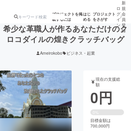
新
ロ
規
グ
会
プロジェクトを掲
はじ
プロジェクト
/
載するには
める
をさがす
イ
員
ン
登
希少な革職人が作るあなただけのク
録
ロコダイルの煌きクラッチバッグ
人気のプロ
注目のリ
注目の新着プロ
募集終了が近いプ
もうすぐ公開
Ameirokobo
ビジネス・起業
ジェクト
ターン
ジェクト
ロジェクト
されます
アート・写真
音楽
現在の支援総
額
0
円
テクノロジー・ガジェット
ゲーム・サ
映像・映画
書籍・雑誌
0%
目標金額は
700,000円
ビジネス・起業
チャレンジ