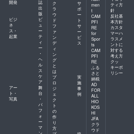
開発
誌
ク
サ
ティ方
men
出
ラ
ポ
針
t
版
ウ
ー
反社基
CAM
ビジ
ビ
ド
ト
本方針
PFI
ネ
ュ
フ
サ
カスタ
RE
ス・
ー
ァ
ー
マーハ
for
起業
テ
ン
ビ
ラスメ
Spor
ィ
デ
ス
ントに
ts
ー
ィ
対する
CAM
・
ン
考え方
PFI
ヘ
グ
クッ
RE
ル
と
キーポ
ふる
ス
は
リシー
さと
ケ
プ
実
納税
ア
ロ
施
AD
アー
舞
ジ
事
FOR
ト・
台
ェ
例
ALL
写真
・
ク
HIO
パ
ト
KOS
フ
の
HI
ォ
作
JFA
ー
り
クラ
マ
方
ウド
ン
プ
統