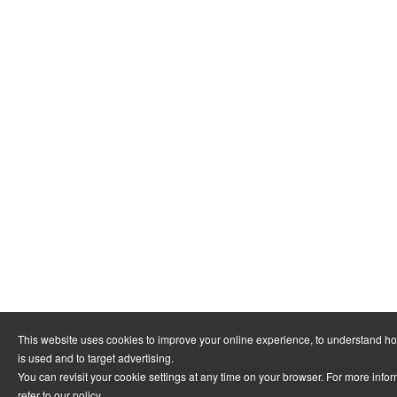
This website uses cookies to improve your online experience, to understand h
is used and to target advertising.
You can revisit your cookie settings at any time on your browser. For more info
refer to
our policy
.