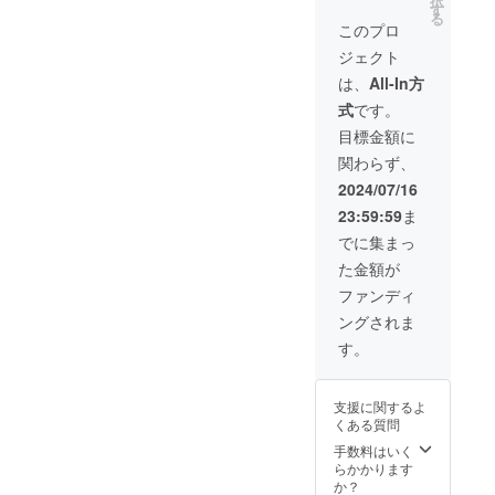
択
幅 約
す
る
27cm
このプロ
× 縦幅
ジェクト
約
21cm
は、
All-In方
× 約厚
式
です。
み 6cm
※天然素
目標金額に
材のた
関わらず、
め、そ
してひ
2024/07/16
とつひ
23:59:59
ま
とつ職
人の手
でに集まっ
作りの
た金額が
ため表
記サイ
ファンディ
ズは若
ングされま
干の誤
差が生
す。
じるこ
とがあ
りま
支援に関するよ
す。 ・
くある質問
重量
約400 g
手数料はいく
・収
らかかります
納
か？