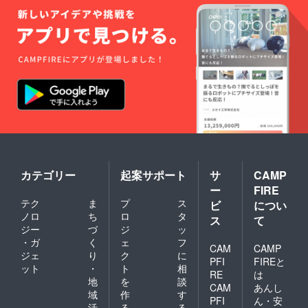
況、社
会情勢
等によ
り出荷
時期が
遅れる
場合が
ありま
す。
カテゴリー
起案サポート
サ
CAMP
ー
FIRE
テク
ま
プ
ス
ビ
につい
ノロ
ち
ロ
タ
ス
て
ジー
づ
ジ
ッ
・ガ
く
ェ
フ
CAM
CAMP
ジェ
り
ク
に
PFI
FIREと
ット
・
ト
相
RE
は
地
を
談
CAM
あんし
域
作
す
PFI
ん・安
活
る
る