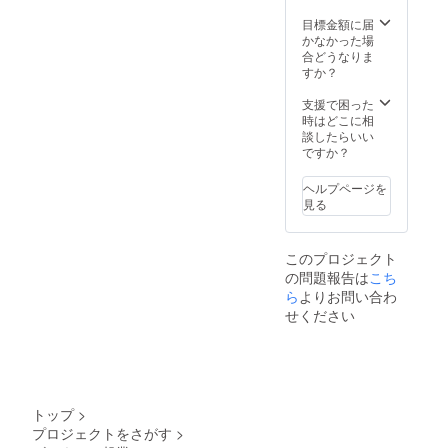
オープ
ンポ
目標金額に届
ケット
かなかった場
×1、
合どうなりま
カード
すか？
ポケッ
ト×6 ・
支援で困った
商品外
時はどこに相
側：ク
談したらいい
ロコダ
ですか？
イルセ
ンター
ヘルプページを
取り/ 一
見る
枚革 / 無
双仕立
てマッ
このプロジェクト
ト加工
の問題報告は
こち
・商品
内側:牛
ら
よりお問い合わ
革 ・標
せください
準的な
長財布
は入り
ます。
・一般
販売予
トップ
>
定価格
プロジェクトをさがす
>
(388,00