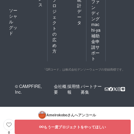
ファ
ス
ロ
計
ン
ソー
ジ
デ
ディ
シャ
ェ
ー
ング
ル
ク
タ
mac
グッ
ト
hi-ya
ド
の
補助
広
金申
め
請サ
方
ポー
ト
「QRコード」は株式会社デンソーウェーブの登録商標です。
© CAMPFIRE,
会社概
採用情
パートナー
Inc.
要
報
募集
Ameirokobo
さんへアンコール
もう一度プロジェクトをやってほしい
0