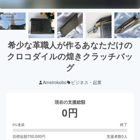
希少な革職人が作るあなただけの
クロコダイルの煌きクラッチバッ
グ
Ameirokobo
ビジネス・起業
現在の支援総額
0
円
終了
0
%達成
目標金額
700,000
円
支援者数
0
人