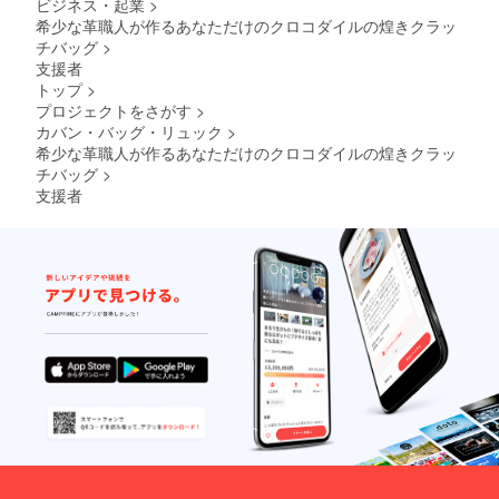
ビジネス・起業
>
0円)の
の
希少な革職人が作るあなただけのクロコダイルの煌きクラッ
40%off
チバッグ
>
以下の
支援者
先行販
トップ
>
売特別
プロジェクトをさがす
>
価格で
カバン・バッグ・リュック
>
お求め
頂けま
希少な革職人が作るあなただけのクロコダイルの煌きクラッ
す。(送
チバッグ
>
料込み)
支援者
・
CAMPF
IREだけ
の先行
販売で
す。 ・
2024年
10月中
にお届
け予定
・領収
書の発
行も可
能で
す。 ・
製造工
場の状