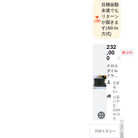
目標金額
未達でも
リターン
が届きま
す
(All-in
方式)
232
,00
残り35
0
円
︎︎︎クロコ
ダイル
クラッ
チバッ
支援
グ ・お
者：
色はブ
0人
ラック
お届
のみと
け予
するこ
定：
とで価
2024
年10
格を抑
こ
月
えまし
の
リ
た。 ・
タ
ー
サイ
ン
詳細を見る
を
ズ 横
選