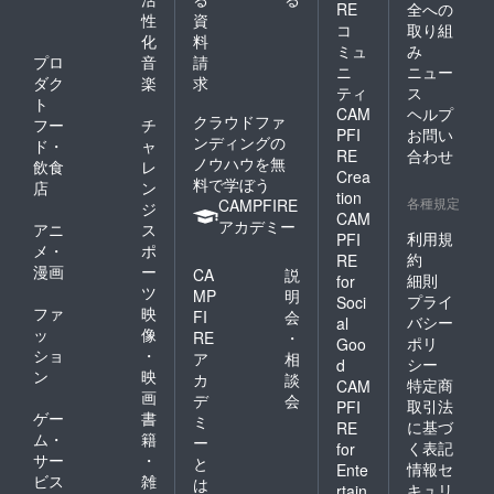
RE
全への
性
資
コ
取り組
化
料
ミュ
み
プロ
音
請
ニ
ニュー
ダク
楽
求
ティ
ス
ト
CAM
ヘルプ
クラウドファ
フー
チ
PFI
お問い
ンディングの
ド・
ャ
RE
合わせ
ノウハウを無
飲食
レ
Crea
料で学ぼう
店
ン
tion
各種規定
CAMPFIRE
ジ
CAM
アカデミー
アニ
ス
利用規
PFI
メ・
ポ
約
RE
漫画
ー
CA
説
細則
for
ツ
MP
明
プライ
Soci
ファ
映
FI
会
バシー
al
ッ
像
RE
・
ポリ
Goo
ショ
・
ア
相
シー
d
ン
映
カ
談
特定商
CAM
画
デ
会
取引法
PFI
ゲー
書
ミ
に基づ
RE
ム・
籍
ー
く表記
for
サー
・
と
情報セ
Ente
ビス
雑
は
キュリ
rtain