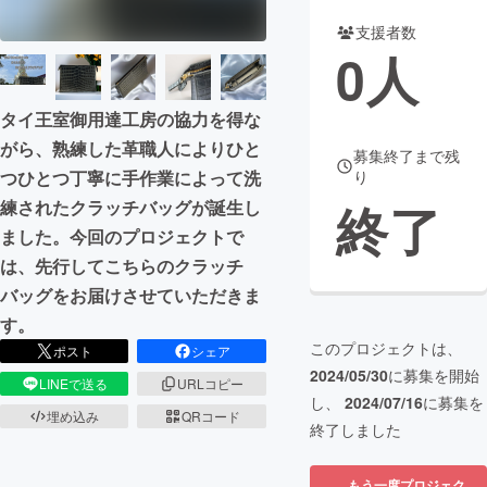
支援者数
まちづくり・地域活性化
0
人
CAMPFIRE for Social Good
CAMPFIRE Creation
タイ王室御用達工房の協力を得な
CAMPFIREふるさと納税
machi-ya
コミュニティ
がら、熟練した革職人によりひと
募集終了まで残
つひとつ丁寧に手作業によって洗
り
終了
練されたクラッチバッグが誕生し
ました。今回のプロジェクトで
は、先行してこちらのクラッチ
バッグをお届けさせていただきま
す。
このプロジェクトは、
ポスト
シェア
2024/05/30
に募集を開始
LINEで送る
URLコピー
し、
2024/07/16
に募集を
埋め込み
QRコード
終了しました
もう一度プロジェク