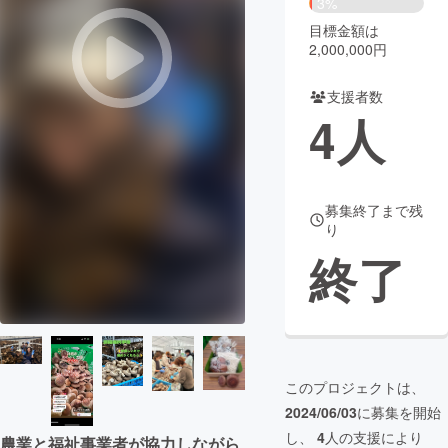
3%
目標金額は
まちづくり・地域活性化
2,000,000円
支援者数
CAMPFIRE for Social Good
CAMPFIRE Creation
4
人
CAMPFIREふるさと納税
machi-ya
コミュニティ
募集終了まで残
り
終了
このプロジェクトは、
2024/06/03
に募集を開始
し、
4
人の支援により
農業と福祉事業者が協力しながら