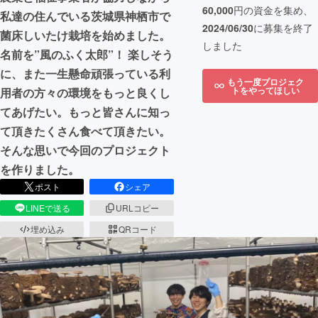
60,000
円の資金を集め、
私達の住んでいる茨城県神栖市で
2024/06/30
に募集を終了
菌床しいたけ栽培を始めました。
しました
名前を”風のふく太郎”！ 楽しそう
に、また一生懸命頑張っている利
もう一度プロジェク
トをやってほしい
用者の方々の環境をもっと良くし
てあげたい。もっと皆さんに知っ
て頂きたくさん食べて頂きたい。
そんな思いで今回のプロジェクト
を作りました。
ポスト
シェア
LINEで送る
URLコピー
埋め込み
QRコード