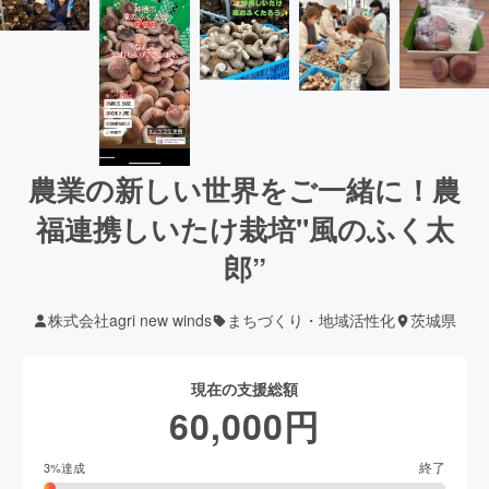
農業の新しい世界をご一緒に！農
福連携しいたけ栽培"風のふく太
郎”
株式会社agri new winds
まちづくり・地域活性化
茨城県
現在の支援総額
60,000
円
終了
3
%達成