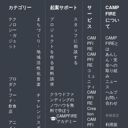
カテゴリー
起案サポート
サ
CAMP
ー
FIRE
テク
ま
プ
ス
ビ
につい
ノロ
ち
ロ
タ
ス
て
ジー
づ
ジ
ッ
・ガ
く
ェ
フ
CAM
CAMP
ジェ
り
ク
に
PFI
FIREと
ット
・
ト
相
RE
は
地
を
談
CAM
あんし
域
作
す
PFI
ん・安
活
る
る
RE
全への
性
資
コ
取り組
化
料
ミュ
み
プロ
音
請
ニ
ニュー
ダク
楽
求
ティ
ス
ト
CAM
ヘルプ
クラウドファ
フー
チ
PFI
お問い
ンディングの
ド・
ャ
RE
合わせ
ノウハウを無
飲食
レ
Crea
料で学ぼう
店
ン
tion
各種規定
CAMPFIRE
ジ
CAM
アカデミー
アニ
ス
利用規
PFI
メ・
ポ