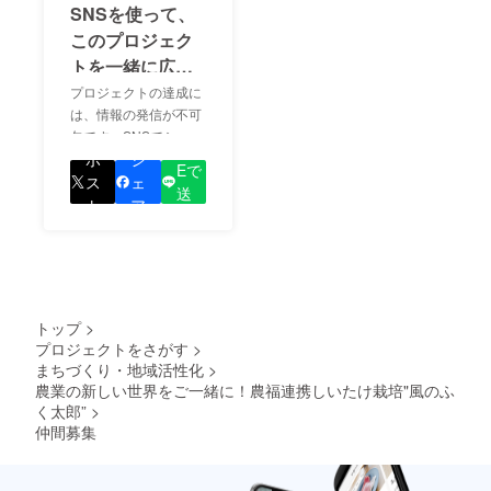
SNSを使って、
このプロジェク
トを一緒に広め
ましょう！
プロジェクトの達成に
は、情報の発信が不可
欠です。SNSでシェア
LIN
をして、あなたが応援
ポ
シ
Eで
しているプロジェクト
ス
ェ
送
の良さを知ってもらい
ト
ア
る
ましょう！
トップ
>
プロジェクトをさがす
>
まちづくり・地域活性化
>
農業の新しい世界をご一緒に！農福連携しいたけ栽培"風のふ
く太郎”
>
仲間募集