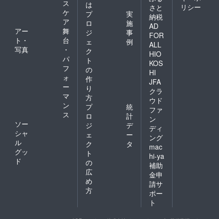
ス
は
リシー
さと
ケ
プ
実
納税
ア
ロ
施
AD
アー
舞
ジ
事
FOR
ト・
台
ェ
例
ALL
写真
・
ク
HIO
パ
ト
KOS
フ
の
HI
ォ
作
JFA
ー
り
クラ
マ
方
ウド
ン
プ
統
ファ
ス
ロ
計
ン
ソー
ジ
デ
ディ
シャ
ェ
ー
ング
ル
ク
タ
mac
グッ
ト
hi-ya
ド
の
補助
広
金申
め
請サ
方
ポー
ト