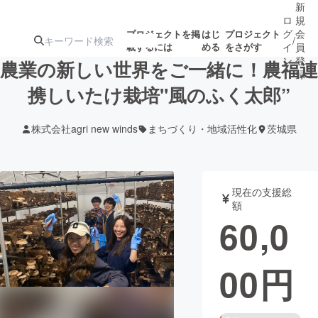
新
ロ
規
グ
会
プロジェクトを掲
はじ
プロジェクト
/
載するには
める
をさがす
イ
員
ン
登
農業の新しい世界をご一緒に！農福連
録
携しいたけ栽培"風のふく太郎”
人気のプロ
注目のリ
注目の新着プロ
募集終了が近いプ
もうすぐ公開
株式会社agri new winds
まちづくり・地域活性化
茨城県
ジェクト
ターン
ジェクト
ロジェクト
されます
アート・写真
音楽
現在の支援総
額
60,0
テクノロジー・ガジェット
ゲーム・サ
00
円
映像・映画
書籍・雑誌
ビジネス・起業
チャレンジ