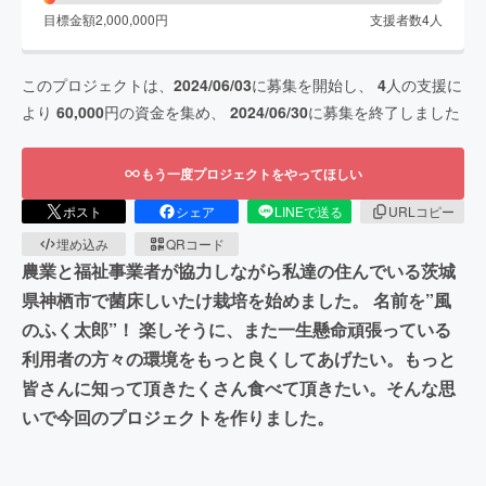
目標金額
2,000,000
円
支援者数
4
人
このプロジェクトは、
2024/06/03
に募集を開始し、
4
人の支援に
より
60,000
円の資金を集め、
2024/06/30
に募集を終了しました
もう一度プロジェクトをやってほしい
ポスト
シェア
LINEで送る
URLコピー
埋め込み
QRコード
農業と福祉事業者が協力しながら私達の住んでいる茨城
県神栖市で菌床しいたけ栽培を始めました。 名前を”風
のふく太郎”！ 楽しそうに、また一生懸命頑張っている
利用者の方々の環境をもっと良くしてあげたい。もっと
皆さんに知って頂きたくさん食べて頂きたい。そんな思
いで今回のプロジェクトを作りました。