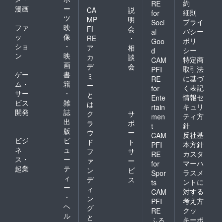
約
RE
漫画
ー
CA
説
細則
for
ツ
MP
明
プライ
Soci
ファ
映
FI
会
バシー
al
ッ
像
RE
・
ポリ
Goo
ショ
・
ア
相
シー
d
ン
映
カ
談
特定商
CAM
画
デ
会
取引法
PFI
ゲー
書
ミ
に基づ
RE
ム・
籍
ー
く表記
for
サー
・
と
情報セ
Ente
ビス
雑
は
キュリ
rtain
開発
誌
ク
サ
ティ方
men
出
ラ
ポ
針
t
版
ウ
ー
反社基
CAM
ビジ
ビ
ド
ト
本方針
PFI
ネ
ュ
フ
サ
カスタ
RE
ス・
ー
ァ
ー
マーハ
for
起業
テ
ン
ビ
ラスメ
Spor
ィ
デ
ス
ントに
ts
ー
ィ
対する
CAM
・
ン
考え方
PFI
ヘ
グ
クッ
RE
ル
と
キーポ
ふる