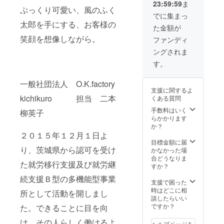
23:59:59
ま
アール
パー約
ぷっくり可愛い、風のふく
スメロ
300g、
でに集まっ
ン（果
生しい
太郎を手にする、お客様の
た金額が
肉の色
たけ約
はその
笑顔を想像しながら。
300g、
ファンディ
時に
他野菜
ングされま
よって
重量：
変わり
約3㎏
す。
ます）
保存方
個数：
法：商
一般社団法人 O.K.factory
１個 重
品は常
支援に関するよ
量：約
温での
kichikuro 担当 二本
くある質問
1.5㎏～
発送と
1.7㎏ 保
なりま
手数料はいく
柳英子
存方
すが、
らかかります
法：商
到着後
か？
品は常
は要冷
２０１５年１２月１日よ
温での
蔵で保
目標金額に届
り、茨城県から認可を受け
発送と
管して
かなかった場
なりま
くださ
合どうなりま
た就労移行支援及び就労継
す。到
い 消費
すか？
着後ア
期限も
続支援Ｂ型の多機能型事業
ンテナ
しくは
支援で困った
（茎）
賞味期
時はどこに相
所として活動を開しまし
が萎れ
限：到
談したらいい
るまで
着後7日
ですか？
た。できることに目を向
追熟し
ぐらい
て冷や
け、その人らしく働けるよ
が目安
ヘルプページを