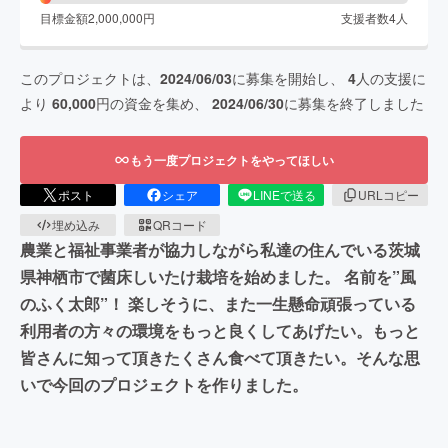
目標金額
2,000,000
円
支援者数
4
人
このプロジェクトは、
2024/06/03
に募集を開始し、
4
人の支援に
より
60,000
円の資金を集め、
2024/06/30
に募集を終了しました
もう一度プロジェクトをやってほしい
ポスト
シェア
LINEで送る
URLコピー
埋め込み
QRコード
農業と福祉事業者が協力しながら私達の住んでいる茨城
県神栖市で菌床しいたけ栽培を始めました。 名前を”風
のふく太郎”！ 楽しそうに、また一生懸命頑張っている
利用者の方々の環境をもっと良くしてあげたい。もっと
皆さんに知って頂きたくさん食べて頂きたい。そんな思
いで今回のプロジェクトを作りました。