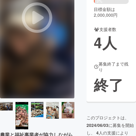
3%
目標金額は
まちづくり・地域活性化
2,000,000円
支援者数
CAMPFIRE for Social Good
CAMPFIRE Creation
4
人
CAMPFIREふるさと納税
machi-ya
コミュニティ
募集終了まで残
り
終了
このプロジェクトは、
2024/06/03
に募集を開始
し、
4
人の支援により
農業と福祉事業者が協力しながら