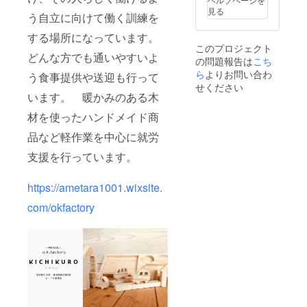
してか
となり
見る
う自立に向けて働く訓練を
ら食べ
ます 原
てくだ
産地、
する場所になっています。
さい 消
産地：
このプロジェクト
費期限
野菜ー
どんな方でも通いやすいよ
の問題報告は
こち
もしく
茨城県
は賞味
ら
よりお問い合わ
神栖
う食事提供や送迎も行って
期限：
市、椎
せください
到着後7
います。 暖かみのある木
茸ー菌
日ぐら
床生産
材を使ったハンドメイド商
いが目
地－福
安とな
島県、
品など軽作業を中心に就労
ります
発生
原産
地ー神
支援を行っています。
地、産
栖市
地：茨
城県神
https://ametara1001.wixsite.
栖市 農
作物で
com/okfactory
すの
で、天
候や状
況によ
り全滅
する事
も考え
られま
す。そ