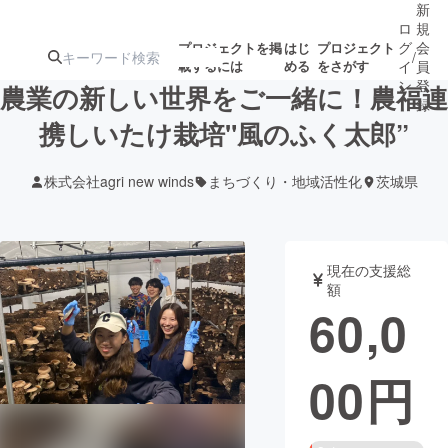
新
ロ
規
グ
会
プロジェクトを掲
はじ
プロジェクト
/
載するには
める
をさがす
イ
員
ン
登
農業の新しい世界をご一緒に！農福連
録
携しいたけ栽培"風のふく太郎”
人気のプロ
注目のリ
注目の新着プロ
募集終了が近いプ
もうすぐ公開
株式会社agri new winds
まちづくり・地域活性化
茨城県
ジェクト
ターン
ジェクト
ロジェクト
されます
アート・写真
音楽
現在の支援総
額
60,0
テクノロジー・ガジェット
ゲーム・サ
00
円
映像・映画
書籍・雑誌
ビジネス・起業
チャレンジ