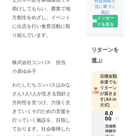
特定商取引
ていた。31
法に基づく
助けしてもらい、農業で地
表記
歳の時にU
方創生をめざし、イベント
メッセー
ターンで茨
ジを送る
に出店を行い食育活動に取
城県神栖市
に戻り、父
り組んでいます。
の後を継い
で7代目農業
リターンを
者となっ
た。数々の
選ぶ
株式会社コンパス 担当
天災を乗り
小原ゆみ子
越え2012年
目標金額
に農業法人
未達でも
わたしたちコンパスはみな
を設立。直
リターン
売所WINDS
さん1人1人が生きる指針と
が届きま
す
(All-in
BASEをオー
方向性を見つけ、力強く生
方式)
プンさせ
きていくそのための支援を
8,0
て、六次産
00
行っていく施設を、目指し
業化に挑む
円
中今回の農
茨城県
ております。社会復帰した
神栖市
福連携しい
は”ピー