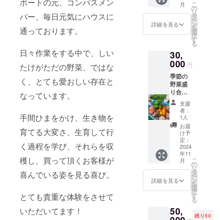
ポートの元、コンパスメン
こ
月
しいし
くださ
の
リ
いたけ
バー、毎日元気にハウスに
い 消費
タ
ー
を食卓
期限も
ン
詳細を見る
を
通っております。
へ！ 名
しくは
選
択
称：生
賞味期
す
る
しいた
限：到
日々作業をする中で、しい
30,
け 個
着後10
数：約
000
日ぐら
円
たけがただの野菜、ではな
40個 重
いが目
季節の
量：約1
安とな
く、とても愛おしい存在と
野菜盛
㎏ 保存
ります
り合わ
方法：
原産
なっています。
せ ピー
商品は
地、産
支援
マン、
常温で
地：茨
者：
風のふ
手間ひまをかけ、生き物を
の発送
城県神
1人
く太郎
となり
栖市
お届
育てる大変さ、生育して行
（しい
ます
け予
たけ）
が、到
定：
く過程を学び、それらを収
はもち
2024
着後は
年11
ろん、
要冷蔵
穫し、買って頂くお客様が
こ
月
あまー
で保管
の
リ
いミニ
してく
タ
喜んでいる姿を見る喜び。
ー
パプリ
ださい
ン
詳細を見る
を
カ（ス
消費期
選
択
イート
限もし
とても貴重な体験をさせて
す
る
カクテ
くは賞
50,
いただいてます！
ルペッ
味期
残り50
パー）
限：到