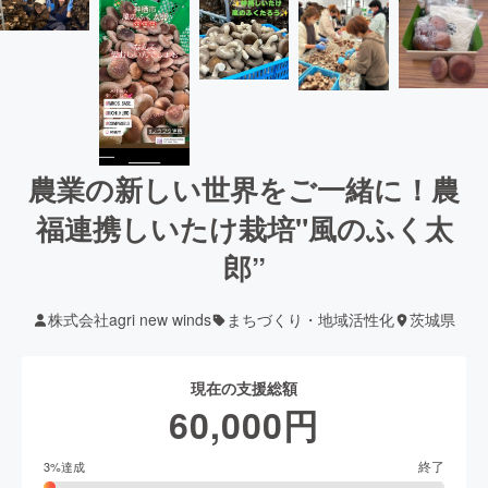
農業の新しい世界をご一緒に！農
福連携しいたけ栽培"風のふく太
郎”
株式会社agri new winds
まちづくり・地域活性化
茨城県
現在の支援総額
60,000
円
終了
3
%達成