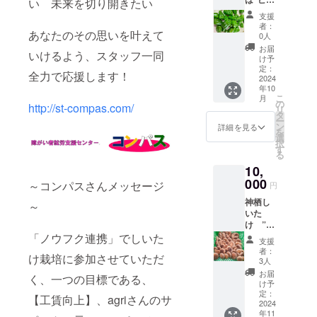
い 未来を切り開きたい
たけ栽培が
マン”の
支援
大産
始まった。
者：
あなたのその思いを叶えて
地！ 柔
0人
今では茨城
らか大
お届
いけるよう、スタッフ一同
県農業法人
きい”み
け予
おぎ”を
定：
協会の会長
全力で応援します！
２ｋｇ
2024
を任されて
年10
お届け
こ
月
新たしい農
いたし
の
http://st-compas.com/
リ
ます。
タ
業目指して
ー
名称：
ン
詳細を見る
いる。
を
ピーマ
選
択
ン 個
す
る
数：約
10,
50個 重
量：約
000
～コンパスさんメッセージ
円
２㎏ 保
神栖し
存方
～
いた
法：商
け ”風
品は常
のふく
「ノウフク連携」でしいた
温での
支援
太郎”
発送と
者：
け栽培に参加させていただ
1㎏
なりま
3人
ぷっく
すが、
お届
く、一つの目標である、
らわが
到着後
け予
ままボ
は要冷
定：
【工賃向上】、agriさんのサ
ディー
2024
蔵で保
年11
で美味
管して