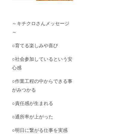
の場合
はR7年
6月収穫
のタカ
ミメロ
～キチクロさんメッセージ
ン2個入
～
に変更
となり
ます。
○育てる楽しみや喜び
その際
は、
メール
○社会参加しているという安
にてご
連絡致
心感
しま
す。 消
費期限
○作業工程の中からできる事
もしく
は賞味
がみつかる
期限：
到着後3
○責任感が生まれる
～5日ぐ
らいが
目安と
○通所率が上がった
なりま
す 原産
地、産
○明日に繋がる仕事を実感
地：茨