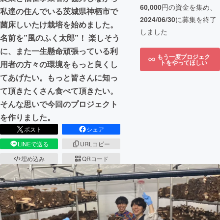
60,000
円の資金を集め、
私達の住んでいる茨城県神栖市で
2024/06/30
に募集を終了
菌床しいたけ栽培を始めました。
しました
名前を”風のふく太郎”！ 楽しそう
に、また一生懸命頑張っている利
もう一度プロジェク
トをやってほしい
用者の方々の環境をもっと良くし
てあげたい。もっと皆さんに知っ
て頂きたくさん食べて頂きたい。
そんな思いで今回のプロジェクト
を作りました。
ポスト
シェア
LINEで送る
URLコピー
埋め込み
QRコード