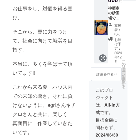
000
円
など季
着後要
お仕事をし、対価を得る喜
神栖市
節の美
冷蔵で7
の砂圃
味しい
日ぐら
び、
場で栽
野菜を
いが目
培され
詰め合
安とな
支援
た高級
わせて
ります
者：
そこから、更に力をつけ
メロ
お送り
生産
0人
ン”アー
致しま
地：菌
て、社会に向けて就労を目
お届
ルスメ
す。内
床製造
け予
ロン”。
容はお
定：
指す。
地ー福
１１月
2024
楽しみ
島県、
年12
末から
に！！
発生
こ
月
本当に、多くを学ばせて頂
１２月
名称：
の
地ー茨
リ
クリス
ピーマ
タ
城県神
ー
いてます‼️
マスに
ン、ス
ン
栖市
詳細を見る
を
かけて
イート
選
択
生産し
カクテ
す
これから来る夏！ハウス内
る
てい
ルペッ
このプロ
る、と
パー、
での未知の暑さ。それに負
ジェクト
ても貴
生しい
重なメ
たけ他
けないように、agriさんキチ
は、
All-In方
ロンで
個数：
式
です。
す。１
クロさんと共に、楽しく！
ピーマ
個入り
ン約1
目標金額に
真面目に！作業していきた
を化粧
㎏、ス
関わらず、
箱にい
イート
いです。
れて！
カクテ
2024/06/30
名称：
ルペッ