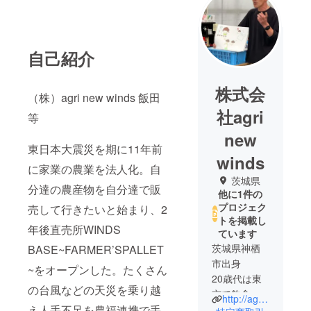
自己紹介
株式会
（株）agri new winds 飯田
社agri
等
new
東日本大震災を期に11年前
winds
に家業の農業を法人化。自
茨城県
分達の農産物を自分達で販
他に1件の
プロジェク
売して行きたいと始まり、2
トを掲載し
年後直売所WINDS
ています
茨城県神栖
BASE~FARMER’SPALLET
市出身
~をオープンした。たくさん
20歳代は東
の台風などの天災を乗り越
京で飲食業
http://agri-newwinds.com
え人手不足を農福連携で手
の仕事をし