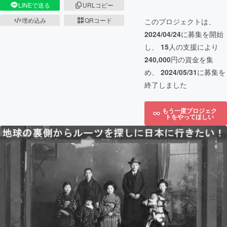
LINEで送る
URLコピー
埋め込み
QRコード
このプロジェクトは、
2024/04/24
に募集を開始
し、
15
人の支援により
240,000
円の資金を集
め、
2024/05/31
に募集を
終了しました
もう一度プロジェク
トをやってほしい