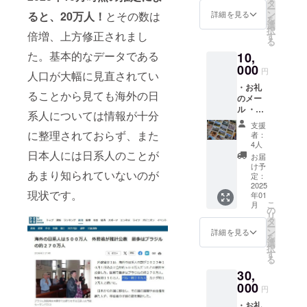
タ
ー
ン
ると、20万人！
とその数は
詳細を見る
を
選
択
倍増、上方修正されまし
す
る
た。基本的なデータである
10,
000
円
人口が大幅に見直されてい
・お礼
ることから見ても海外の日
のメー
ル ・
系人については情報が十分
ディエ
支援
ゴ・ニ
に整理されておらず、また
者：
シヤマ
4人
氏の写
日本人には日系人のことが
お届
真によ
け予
あまり知られていないのが
るポス
定：
トカー
2025
現状です。
年01
ドｘ1
こ
月
の
リ
タ
ー
ン
詳細を見る
を
選
択
す
る
30,
000
円
・お礼