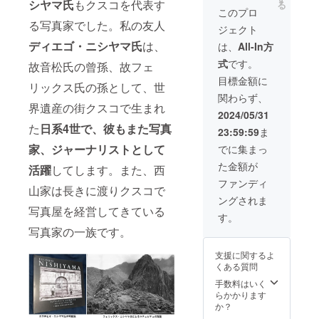
シヤマ氏
もクスコを代表す
る
し）が
ルー日
後に後
このプロ
完成
系人協
援者の
る写真家でした。私の友人
ジェクト
後、作
会の日
リスト
品が存
本語学
に文字
ディエゴ・ニシヤマ氏
は、
は、
All-In方
続する
習者）
のみ掲
式
です。
限り掲
が作成
故音松氏の曾孫、故フェ
載。1も
載
した
しくは2
目標金額に
リックス氏の孫として、世
掲載方
トート
画面を
関わらず、
法：映
バッグ
全後援
界遺産の街クスコで生まれ
像の最
（33cm
者で分
2024/05/31
後に後
x
配。
た
日系4世で、彼もまた写真
23:59:59
ま
援者の
34cm）
（掲載
リスト
ｘ1 ・
サイズ
家、ジャーナリストとして
でに集まっ
に文字
ディエ
は後援
た金額が
のみ掲
ゴ・ニ
活躍
してします。また、西
者の数
載。1も
シヤマ
によ
ファンディ
山家は長きに渡りクスコで
しくは2
氏によ
る）
ングされま
画面を
るデジ
名
写真屋を経営してきている
全後援
タル写
前の取
す。
者で分
真集 ・
得方
写真家の一族です。
配。
ディエ
法：支
（掲載
ゴ・ニ
援時、
支援に関するよ
サイズ
シヤマ
必ず備
くある質問
は後援
氏によ
考欄に
者の数
る写真
掲載を
手数料はいく
によ
撮影
希望さ
らかかります
る）
（東京
れるお
か？
名
近郊、
名前を