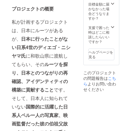
前の取
和歌山
ご記入
目標金額に届
プロジェクトの概要
得方
のいず
くださ
かなかった場
法：支
れかで
い。
合どうなりま
援時、
撮影日
すか？
私が計画するプロジェクト
必ず備
時が調
考欄に
整可能
支援で困った
は、日本にルーツがある
掲載を
な希望
時はどこに相
希望さ
者、日
談したらいい
が、
日本に行ったことがな
れるお
程等の
ですか？
名前を
詳細は
い日系4世のディエゴ・ニシ
ご記入
後日調
ヘルプページを
くださ
整） ・
ヤマ氏
に和歌山県に渡航し
見る
い。
動画作
てもらい、その
ルーツを探
品に後
援者と
り、日本とのつながりの再
このプロジェクト
しての
の問題報告は
こち
名前掲
確認、アイデンティティの
載
ら
よりお問い合わ
掲載期
構築に貢献すること
です。
せください
間：
2024年
そして、日本人に知られて
12月頃
いない
国際的に活躍した
日
に動画
作品
系人ペルー人の写真家、映
（仮
題：ニ
画監督だった彼の伯祖父故
シヤマ
家の日