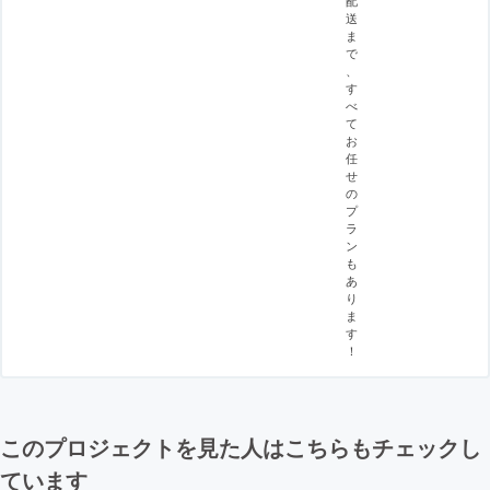
送
ま
で
、
す
べ
て
お
任
せ
の
プ
ラ
ン
も
あ
り
ま
す
！
このプロジェクトを見た人はこちらもチェックし
ています