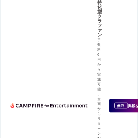
特
化
型
ク
ラ
フ
ァ
ン
手
数
料
0
円
か
ら
実
施
可
能
。
企
画
掲載
無料
か
ら
リ
タ
ー
ン
配