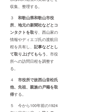
る）
収集、整理する。
名
前の取
得方
３
和歌山県和歌山市役
法：支
援時、
所、地元の新聞社などとコ
必ず備
考欄に
ンタクトを取り
、西山家の
掲載を
情報やディエゴ氏の渡航日
希望さ
れるお
程を共有し、
記事などとし
名前を
ご記入
て取り上げてもらう
。市役
くださ
い。
所への訪問日程を調整す
る。
４
市役所で故西山音松氏
他、先祖、親族の戸籍を取
得
する。
５ 今から100年前の1924