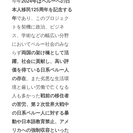
今年
2024年はペルーへの日
本人移民125周年を記念する
年
であり、このプロジェク
トを契機に政治、ビジネ
ス、学術などの幅広い分野
においてペルー社会のみな
らず
両国の架け橋として活
躍、社会に貢献し、高い評
価を得ている日系ペルー人
の存在
、また劣悪な生活環
境と厳しい労働で亡くなる
人も多かった
戦前の移住者
の苦労、第２次世界大戦中
の日系ペルー人に対する暴
動や日本語教育禁止、アメ
リカへの強制収容といった