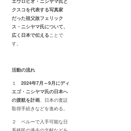
エウロヒオ・ニシヤマ氏と
本ルー
ツ探
クスコを代表する写真家
し）が
だった祖父故フェリック
完成
後、作
ス・ニシヤマ氏について、
品が存
続する
広く日本で伝える
ことで
限り掲
載
す。
掲載方
法：映
像の最
後に後
援者の
リスト
活動の流れ
に文字
のみ掲
１
2024年7月～9月にディ
載。1も
しくは2
エゴ・ニシヤマ氏の日本へ
画面を
全後援
の渡航を計画
、日本の査証
者で分
配。
取得手続きなどを進める。
（掲載
サイズ
は後援
２ ペルーで入手可能な日
者の数
系移民の過去の文献などを
によ