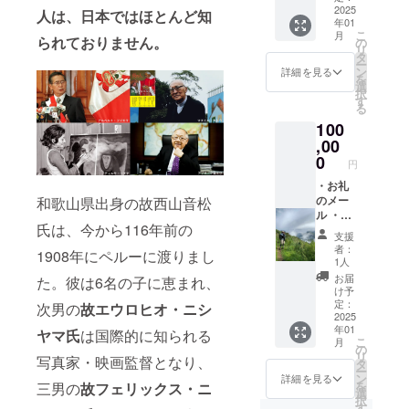
トカー
2025
動画作
人は、日本ではほとんど知
年01
ドｘ5
品に後
こ
月
・ディ
られておりません。
援者と
の
リ
エゴ・
しての
タ
ー
ニシヤ
名前掲
ン
詳細を見る
を
マ氏に
載
選
択
よるデ
掲載期
す
る
ジタル
間：
100
写真集
2024年
・動画
,00
12月頃
作品に
に動画
0
円
後援者
作品
として
・お礼
（仮
の名前
のメー
和歌山県出身の故西山音松
題：ニ
掲載
ル ・
シヤマ
氏は、今から116年前の
掲
ディエ
家の日
支援
載期
ゴ・ニ
本ルー
者：
1908年にペルーに渡りまし
間：
シヤマ
ツ探
1人
2024年
氏の写
し）が
お届
た。彼は6名の子に恵まれ、
12月頃
真によ
完成
け予
に動画
るポス
後、作
定：
次男の
故エウロヒオ・ニシ
作品
トカー
2025
品が存
年01
（仮
ドｘ10
続する
ヤマ氏
は国際的に知られる
こ
月
題：ニ
・クス
限り掲
の
リ
写真家・映画監督となり、
シヤマ
コ在住
載
タ
ー
家の日
のデザ
掲載方
ン
詳細を見る
を
三男の
故フェリックス・ニ
本ルー
イナー
法：映
選
択
ツ探
（ペ
像の最
す