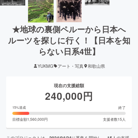
★地球の裏側ペルーから日本へ
ルーツを探しに行く！【日本を知
らない日系4世】
YUKMG
アート・写真
和歌山県
現在の支援総額
240,000
円
終了
15
%達成
目標金額
1,560,000
円
支援者数
15
人
このプロジェクトは、
2024/04/24
に募集を開始し、
15
人の支援