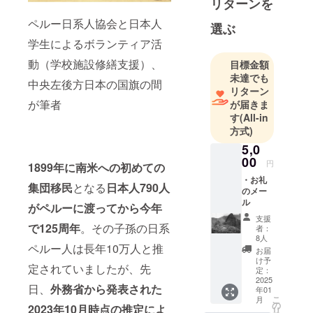
リターンを
アドル、ペ
ペルー日系人協会と日本人
ルーで活動
選ぶ
をしてきて
学生によるボランティア活
おり、中南
動（学校施設修繕支援）、
目標金額
米での通算
未達でも
中央左後方日本の国旗の間
の滞在期間
リターン
は15年以上
が筆者
が届きま
になりま
す
(All-in
方式)
す。
5,0
00
円
1899年に南米への初めての
・お礼
集団移民
となる
日本人790人
のメー
ル
がペルーに渡ってから今年
支援
で125周年
。その子孫の日系
者：
8人
ペルー人は長年10万人と推
お届
け予
定されていましたが、先
定：
2025
日、
外務省から発表された
年01
こ
月
の
2023年10月時点の推定によ
リ