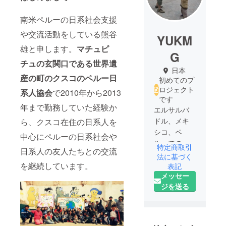
南米ペルーの日系社会支援
や交流活動をしている熊谷
YUKM
雄と申します。
マチュピ
G
チュの玄関口である世界遺
日本
産の町のクスコのペルー日
初めてのプ
ロジェクト
系人協会
で2010年から2013
です
年まで勤務していた経験か
エルサルバ
ドル、メキ
ら、クスコ在住の日系人を
シコ、ペ
中心にペルーの日系社会や
ルーでの海
特定商取引
日系人の友人たちとの交流
外ボラン
法に基づく
を継続しています。
ティアの経
表記
メッセー
験があり、
ジを送る
その後、エ
ルサルバド
ル、ニカラ
グア、エク