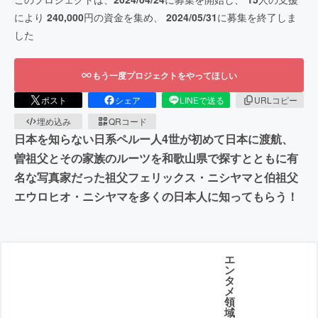
により
240,000
円の資金を集め、
2024/05/31
に募集を終了しま
した
もう一度プロジェクトをやってほしい
ポスト
シェア
LINEで送る
URLコピー
埋め込み
QRコード
日本を知らない日系ペルー人4世が初めて日本に渡航、
曽祖父とその家族のルーツを和歌山県で探すとともに有
名な写真家だった祖父フェリックス・ニシヤマと伯祖父
エウロヒオ・ニシヤマを多くの日本人に知ってもらう！
エ
ン
タ
メ
領
域