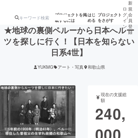
新
ロ
規
グ
会
プロジェクトを掲
はじ
プロジェクト
/
載するには
める
をさがす
イ
員
ン
登
★地球の裏側ペルーから日本へルー
録
ツを探しに行く！【日本を知らない
日系4世】
人気のプロ
注目のリ
注目の新着プロ
募集終了が近いプ
もうすぐ公開
ジェクト
ターン
ジェクト
ロジェクト
されます
YUKMG
アート・写真
和歌山県
アート・写真
音楽
現在の支援総
テクノロジー・ガジェット
ゲーム・サ
額
240,
映像・映画
書籍・雑誌
000
ビジネス・起業
チャレンジ