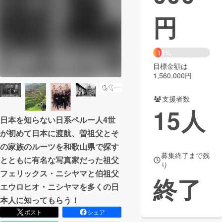
円
まちづくり・地域活性化
CAMPFIRE for Social Good
CAMPFIRE Creation
15%
CAMPFIREふるさと納税
machi-ya
コミュニティ
目標金額は
1,560,000円
支援者数
15
人
日本を知らない日系ペルー人4世
が初めて日本に渡航、曽祖父とそ
の家族のルーツを和歌山県で探す
募集終了まで残
とともに有名な写真家だった祖父
り
フェリックス・ニシヤマと伯祖父
終了
エウロヒオ・ニシヤマを多くの日
本人に知ってもらう！
ポスト
シェア