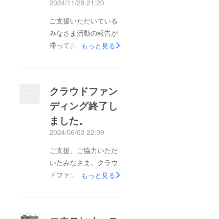
2024/11/29 21:20
ご支援いただいている
みなさま活動の報告が
滞っておりますが、
もっと見る
ディエゴ・ニシヤマさ
んのルーツの調査は継
続しております。先
クラウドファン
日、和歌山県在住の協
ディング終了し
力もあり、西山音松さ
ました。
んの戸籍謄本を入手す
ることができました。
2024/06/03 22:09
また9月にはクスコを
ご支援、ご協力いただ
訪問し、音松さんゆか
いたみなさま。クラウ
りの地を訪れたり、子
ドファンディング実施
もっと見る
孫のみなさんにお話を
中は、ご支援、情報の
聞いたりしてきまし
拡散、ニシヤマ家に係
た。直前のご案内と
る情報提供、様々な形
なってしまい恐縮です