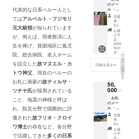
のメー
代表的な日系ペルー人とし
ル ・
ディエ
支援
ては
アルベルト・フジモリ
ゴ・ニ
者：
シヤマ
2人
元大統領
が知られています
氏の写
お届
真によ
け予
が、例えば、弱者救済に人
るポス
定：
トカー
2025
生を捧げ、貧困地区に孤児
年01
ドｘ3
こ
月
・クス
院、総合病院、老人ホーム
の
リ
コ在住
タ
ー
を設立した
故マヌエル・カ
のデザ
ン
詳細を見る
を
イナー
選
トウ神父
、現在のペルーの
択
（ペ
す
る
ルー日
お札に画家の
故ティルサ・
50,
系人協
会の日
000
ツチヤ氏
が採用されている
円
本語学
・お礼
習者）
こと、地震の神様と呼ば
のメー
が作成
ル ・
れ、防災分野で国際的に評
した
ディエ
トート
支援
価された
故フリオ・クロイ
ゴ・ニ
バッグ
者：
シヤマ
（33cm
0人
ワ博士
の存在など、各分野
氏の写
x
お届
真によ
34cm）
け予
で活躍してきた
多くの日系
るポス
ｘ1 ・
定：