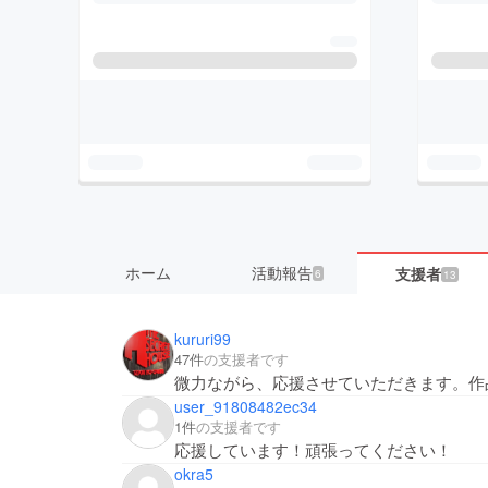
ホーム
活動報告
支援者
6
13
kururi99
47件
の支援者です
微力ながら、応援させていただきます。作
user_91808482ec34
1件
の支援者です
応援しています！頑張ってください！
okra5