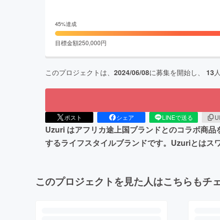
45
%達成
目標金額
250,000
円
このプロジェクトは、
2024/06/08
に募集を開始し、
13
ポスト
シェア
LINEで送る
U
Uzuri はアフリカ途上国ブランドとのコラボ
するライフスタイルブランドです。Uzuriとはスワ
このプロジェクトを見た人はこちらもチ