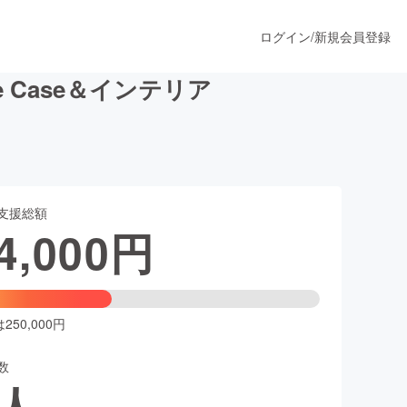
ログイン
/
新規会員登録
 Case＆インテリア
うすぐ公開されます
支援総額
プロダクト
4,000
円
ファッション
スポーツ
50,000円
数
ア
ソーシャルグッド
人