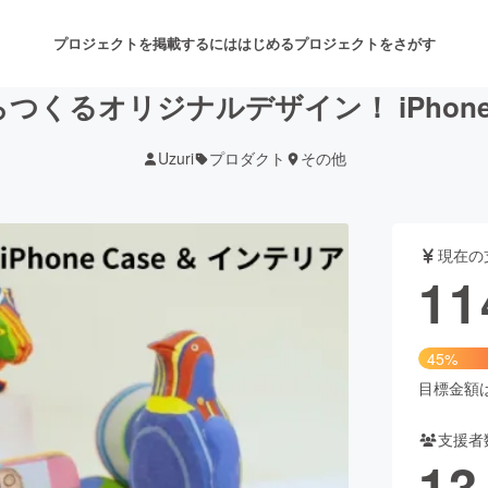
プロジェクトを掲載するには
はじめる
プロジェクトをさがす
くるオリジナルデザイン！ iPhone
Uzuri
プロダクト
その他
注目のリターン
注目の新着プロジェクト
募集終了が近いプロジェクト
も
現在の
音楽
舞台・パフォーマンス
11
ゲーム・サービス開発
フード・飲食店
45%
書籍・雑誌出版
アニメ・漫画
目標金額は2
支援者
チャレンジ
ビューティー・ヘルスケ
13