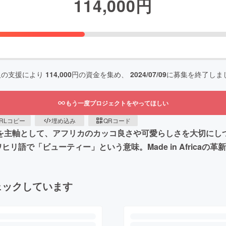
114,000
円
人の支援により
114,000
円の資金を集め、
2024/07/09
に募集を終了しま
もう一度プロジェクトをやってほしい
RLコピー
埋め込み
QRコード
商品を主軸として、アフリカのカッコ良さや可愛らしさを大切に
ヒリ語で「ビューティー」という意味。Made in Africaの
ェックしています