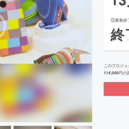
募集終
CAMPFIRE for Social Good
CAMPFIRE Creation
終
CAMPFIREふるさと納税
machi-ya
コミュニティ
このプロジェ
114,000
円の