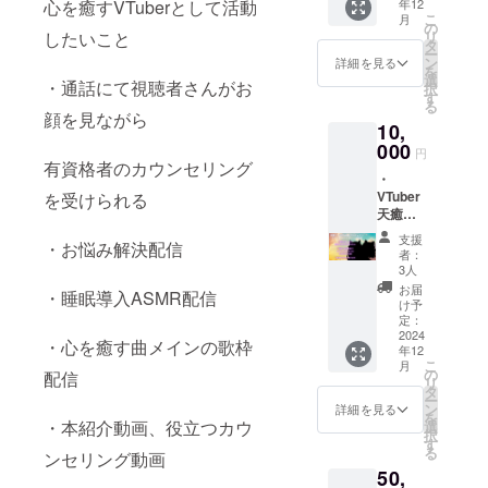
心を癒すVTuberとして活動
年12
(今の
こ
月
所、ア
の
したいこと
リ
クリル
タ
ー
スタン
ン
詳細を見る
を
ドを予
選
・通話にて視聴者さんがお
択
定して
す
る
います)
顔を見ながら
10,
・天癒
ここな
000
円
デ
有資格者のカウンセリング
️・
ビュー
VTuber
を受けられる
初配信
天癒み
のエン
るく・
ディン
支援
・お悩み解決配信
天癒こ
グクレ
者：
こなの2
ジット
3人
ショッ
にて支
お届
・睡眠導入ASMR配信
ト限定
援者様
け予
グッズ
のお名
定：
の配布
2024
前を流
・心を癒す曲メインの歌枠
年12
(今の
します
こ
月
所、ア
(流され
の
配信
リ
クリル
たくな
タ
ー
スタン
い場合
ン
詳細を見る
を
ドを予
・本紹介動画、役立つカウ
は教え
選
択
定して
ていた
す
る
ンセリング動画
います)
だけれ
50,
・天癒
ば可能