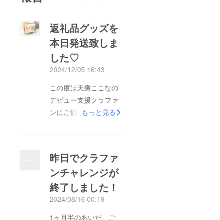
返礼品グッズを
本日発送致しま
した♡
2024/12/05 16:43
この度は天癒ここなの
デビュー支援クラファ
ンにご協力いただきま
もっと見る
して改めてありがとう
ございました♡先ほ
ど、郵便局よりリター
昨日でクラファ
ンのグッズを発送させ
ンチャレンジが
ていただきました。
終了しました！
(ご辞退の方は含まれ
ておりません)・返礼
2024/08/16 00:19
品の送付先記入欄の
1ヶ月半のあいだ、ご