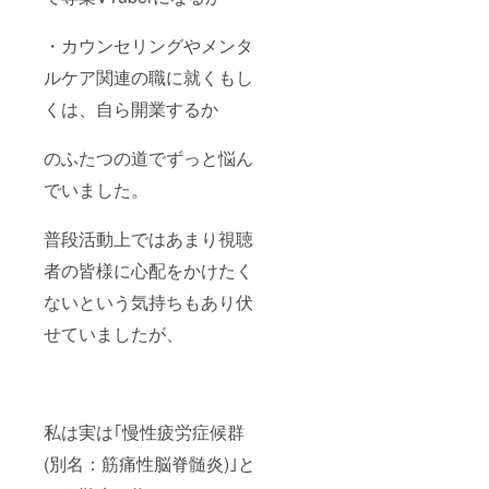
ビュー
配信後
夜祭
・カウンセリングやメンタ
トーク
イベン
ルケア関連の職に就くもし
ト】に
くは、自ら開業するか
ご招待
しま
す。こ
のふたつの道でずっと悩ん
ちらは
通話
でいました。
ツール
にて 直
接お話
普段活動上ではあまり視聴
をする
ことが
者の皆様に心配をかけたく
可能で
ないという気持ちもあり伏
す。 そ
の他楽
せていましたが、
しんで
いただ
ける企
画もご
用意さ
せて 頂
私は実は｢慢性疲労症候群
きます
(*^^*)
(別名：筋痛性脳脊髄炎)｣と