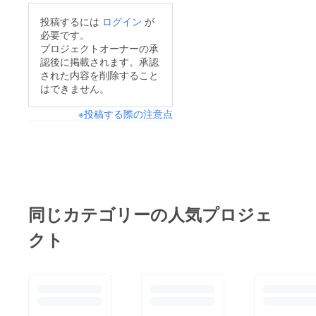
かない場合は、聞いて
ただきました ̖́-‬お揃い
投稿するには
ログイン
が
いただければ追跡番号
の色違いコーデのお洋
必要です。
をお教えしますのでご
服と、色違いの直筆サ
プロジェクトオーナーの承
自身でお問い合わせし
認後に掲載されます。承認
イン入りとなっており
された内容を削除すること
て頂けますようお願い
ます☆飾っていただけ
はできません。
いたします‪( •̥ ˍ •̥ )‬・
る、アクリルブロック
グッズのフォトスタン
※投稿する際の注意点
にする予定ですので楽
ドですが、ガラスフ
しみにしていてくださ
レームが写真を真空状
いね( ´,,•ω•,,`)♡ここ
態にしている影響で、
なより
写真にシミのようなも
のが見える場合がござ
同じカテゴリーの人気プロジェ
います。こちらは品質
に問題はなく、写真を
クト
1度取り出していただ
いたり空気を含ませて
頂けると元に戻ります
のでお伝えを先にさせ