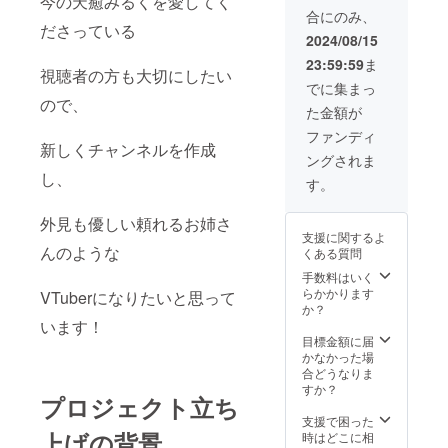
今の天癒みるくを愛してく
にて支
ロール
載をお
合にのみ、
援者様
として
願いし
ださっている
のお名
お名前
ます！
2024/08/15
前を流
が流れ
23:59:59
ま
します
ます(文
視聴者の方も大切にしたい
(流され
字) 掲載
でに集まっ
たくな
期間：
ので、
た金額が
い場合
アカウ
は教え
ントが
ファンディ
ていた
新しくチャンネルを作成
存続す
ングされま
だけれ
る限り
し、
ば可能
アーカ
す。
です) 配
イブに
信内で
て掲載
外見も優しい頼れるお姉さ
流れま
※支援時
支援に関するよ
す！ 掲
に、流
んのような
くある質問
載方
したい
法：配
お名前
手数料はいく
信のエ
を備考
らかかります
VTuberになりたいと思って
ンド
欄に記
か？
ロール
います！
載をお
として
願いし
目標金額に届
お名前
ます！
かなかった場
が流れ
・直筆
合どうなりま
ます(文
お手紙
すか？
プロジェクト立ち
字) 掲載
をお送
期間：
り致し
支援で困った
アカウ
上げの背景
ます。
時はどこに相