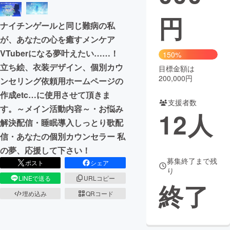
円
まちづくり・地域活性化
ナイチンゲールと同じ難病の私
が、あなたの心を癒すメンケア
CAMPFIRE for Social Good
CAMPFIRE Creation
VTuberになる夢叶えたい……！
150%
CAMPFIREふるさと納税
machi-ya
コミュニティ
立ち絵、衣装デザイン、個別カウ
目標金額は
200,000円
ンセリング依頼用ホームページの
作成etc…に使用させて頂きま
支援者数
す。～メイン活動内容～・お悩み
12
人
解決配信・睡眠導入しっとり歌配
信・あなたの個別カウンセラー 私
の夢、応援して下さい！
募集終了まで残
ポスト
シェア
り
LINEで送る
URLコピー
終了
埋め込み
QRコード