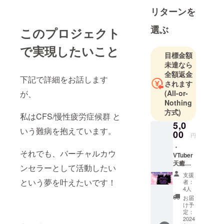
リターンを
選ぶ
このプロジェクト
で実現したいこと
目標金額
未達なら
全額返金
下記で詳細をお話します
されます
が、
(All-or-
Nothing
方式)
私はCFS/慢性疲労症候群 と
5,0
いう難病を抱えています。
00
円
️・
それでも、バーチャルカウ
VTuber
天癒み
ンセラーとして活動したい
るく・
支援
天癒こ
という夢を叶えたいです！
者：
こなの2
4人
ショッ
お届
ト限定
け予
グッズ
定：
の配布
2024