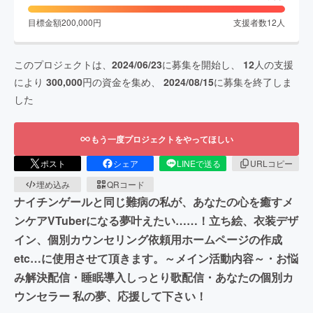
目標金額
200,000
円
支援者数
12
人
このプロジェクトは、
2024/06/23
に募集を開始し、
12
人の支援
により
300,000
円の資金を集め、
2024/08/15
に募集を終了しま
した
もう一度プロジェクトをやってほしい
ポスト
シェア
LINEで送る
URLコピー
埋め込み
QRコード
ナイチンゲールと同じ難病の私が、あなたの心を癒すメ
ンケアVTuberになる夢叶えたい……！立ち絵、衣装デザ
イン、個別カウンセリング依頼用ホームページの作成
etc…に使用させて頂きます。～メイン活動内容～・お悩
み解決配信・睡眠導入しっとり歌配信・あなたの個別カ
ウンセラー 私の夢、応援して下さい！