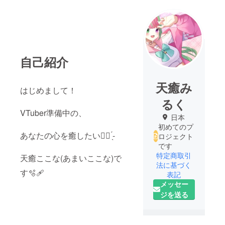
自己紹介
天癒み
はじめまして！
るく
VTuber準備中の、
日本
初めてのプ
あなたの心を癒したい✊🏻‪ ̖́-‬
ロジェクト
です
特定商取引
天癒ここな(あまいここな)で
法に基づく
す🫧🩹‎
表記
メッセー
ジを送る