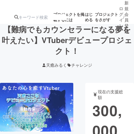
新
ロ
規
グ
会
プロジェクトを掲
はじ
プロジェクト
/
載するには
める
をさがす
イ
員
ン
登
【難病でもカウンセラーになる夢を
録
叶えたい】VTuberデビュープロジェ
クト！
人気のプロ
注目のリ
注目の新着プロ
募集終了が近いプ
もうすぐ公開
ジェクト
ターン
ジェクト
ロジェクト
されます
天癒みるく
チャレンジ
アート・写真
音楽
現在の支援総
テクノロジー・ガジェット
ゲーム・サ
額
300,
映像・映画
書籍・雑誌
000
ビジネス・起業
チャレンジ