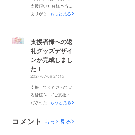
『お名前』に不備があ
支援頂いた皆様本当に
る方がいらっしゃいま
ありがとうございまし
もっと見る
して、活動者様等で本
た。デビューまではま
名御記入が難しかった
だしばらくあります
方も居らっしゃるのか
が、自分のなりたかっ
もしれませんので、御
支援者様への返
たバーチャルカウンセ
記入頂いたお名前で発
礼グッズデザイ
ラーに慣れるようここ
送させて頂きました。
ンが完成しまし
から新たに頑張ってい
ですがお届けの際に配
きます(*´˘`*)♡リター
た！
達員の方によっては郵
ンにつきましても、準
2024/07/06 21:15
便局に登録されている
備を進めていきますの
お名前と異なる場合配
支援してくださってい
で暫くお待ちいただけ
送が上手く行かない場
る皆様՞ᴗ͈ ̫ ᴗ͈՞ご支援く
ますと嬉しいです。よ
合もあるとのことでし
ださった方への、限定
もっと見る
ろしくお願いします
たので、追跡番号がつ
姉妹コラボグッズのデ
✩.*˚
く形の郵便で送らせて
ザインが完成致しまし
コメント
もっと見る
いただきました。万が
たのでご報告です！と
一1週間ほどしても届
ても可愛く仕上げてい