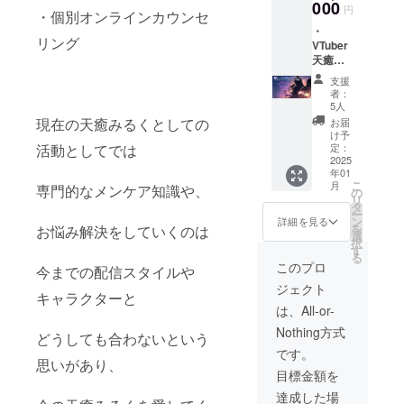
ここな
000
です) 配
円
・個別オンラインカウンセ
デ
信内で
️・
ビュー
流れま
リング
VTuber
初配信
す！ 掲
天癒み
のエン
載方
るく・
ディン
法：配
支援
天癒こ
グクレ
信のエ
者：
こなの2
ジット
ンド
5人
ショッ
にて支
ロール
現在の天癒みるくとしての
お届
ト限定
援者様
として
け予
グッズ
活動としてでは
のお名
定：
お名前
の配布
2025
前を流
が流れ
年01
(今の
します
ます(文
こ
月
専門的なメンケア知識や、
所、ア
(流され
の
字) 掲載
リ
クリル
たくな
タ
期間：
ー
スタン
い場合
ン
アカウ
詳細を見る
を
お悩み解決をしていくのは
ドを予
は教え
選
ントが
択
定して
ていた
す
存続す
る
います)
だけれ
る限り
このプロ
今までの配信スタイルや
・天癒
ば可能
アーカ
ジェクト
ここな
です) 配
イブに
キャラクターと
デ
信内で
て掲載
は、All-or-
ビュー
流れま
※支援時
Nothing方式
初配信
す！ 掲
どうしても合わないという
に、流
のエン
載方
したい
です。
思いがあり、
ディン
法：配
お名前
目標金額を
グクレ
信のエ
を備考
ジット
ンド
欄に記
達成した場