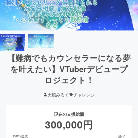
【難病でもカウンセラーになる夢
を叶えたい】VTuberデビュープ
ロジェクト！
天癒みるく
チャレンジ
現在の支援総額
300,000
円
終了
150
%達成