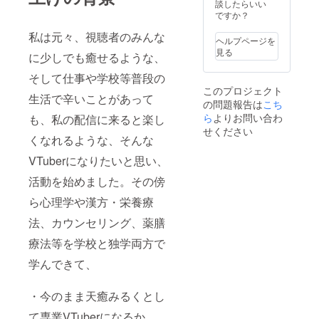
ントが
(宛名と
談したらいい
存続す
して書
ですか？
る限り
いて欲
私は元々、視聴者のみんな
アーカ
しいお
ヘルプページを
イブに
名前を
見る
に少しでも癒せるような、
て掲載
お教え
※支援時
下さい️)
そして仕事や学校等普段の
に、流
このプロジェクト
したい
生活で辛いことがあって
の問題報告は
こち
お名前
を備考
ら
よりお問い合わ
も、私の配信に来ると楽し
欄に記
せください
くなれるような、そんな
載をお
願いし
VTuberになりたいと思い、
ます！
・直筆
活動を始めました。その傍
お手紙
をお送
ら心理学や漢方・栄養療
り致し
ます。
法、カウンセリング、薬膳
・天癒
ここな
療法等を学校と独学両方で
デ
学んできて、
ビュー
配信の
後日に
・今のまま天癒みるくとし
行う、
【デ
て専業VTuberになるか