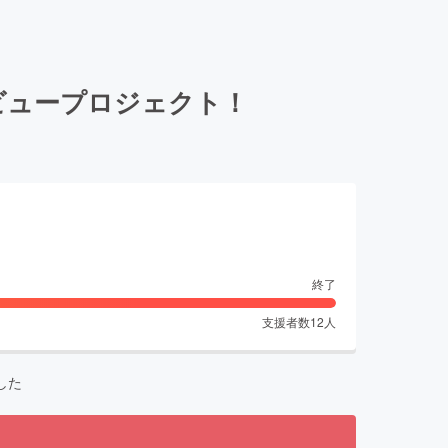
ビュープロジェクト！
終了
支援者数
12
人
した