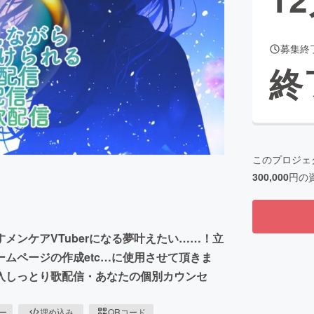
募集終
CAMPFIRE for Social Good
CAMPFIRE Creation
終
CAMPFIREふるさと納税
machi-ya
コミュニティ
このプロジェ
300,000
円の
メンケアVTuberになる夢叶えたい……！立
ムページの作成etc…に使用させて頂きま
入しっとり歌配信・あなたの個別カウンセ
ピー
埋め込み
QRコード