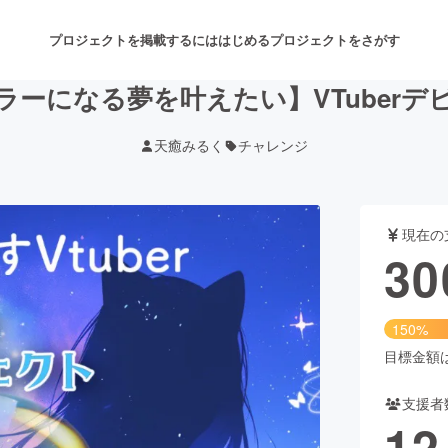
プロジェクトを掲載するには
はじめる
プロジェクトをさがす
ラーになる夢を叶えたい】VTuberデ
天癒みるく
チャレンジ
注目のリターン
注目の新着プロジェクト
募集終了が近いプロジェクト
も
現在の
音楽
舞台・パフォーマンス
30
ゲーム・サービス開発
フード・飲食店
150%
書籍・雑誌出版
アニメ・漫画
目標金額は2
支援者
チャレンジ
ビューティー・ヘルスケ
12