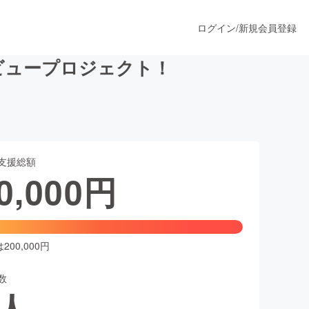
ログイン
/
新規会員登録
ビュープロジェクト！
うすぐ公開されます
支援総額
プロダクト
0,000
円
ファッション
スポーツ
00,000円
数
ア
ソーシャルグッド
人