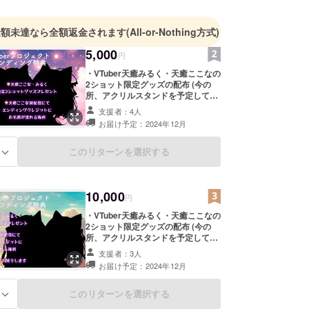
金額未達なら全額返金されます
(All-or-Nothing方式)
5,000
円
️・VTuber天癒みるく・天癒ここなの
2ショット限定グッズの配布 (今の
所、アクリルスタンドを予定してい
ます) ・天癒ここなデビュー初配信
支援者：4人
のエンディングクレジットにて支援
お届け予定：2024年12月
者様のお名前を流します(流されたく
ない場合は教えていただければ可能
です) 配信内で流れます！ 掲載方
このリターンを選択する
る
法：配信のエンドロールとしてお名
前が流れます(文字) 掲載期間：アカ
ウントが存続する限りアーカイブに
10,000
て掲載 ※支援時に、流したいお名前
円
を備考欄に記載をお願いします！
️・VTuber天癒みるく・天癒ここなの
2ショット限定グッズの配布 (今の
所、アクリルスタンドを予定してい
ます) ・天癒ここなデビュー初配信
支援者：3人
のエンディングクレジットにて支援
お届け予定：2024年12月
者様のお名前を流します(流されたく
ない場合は教えていただければ可能
です) 配信内で流れます！ 掲載方
このリターンを選択する
る
法：配信のエンドロールとしてお名