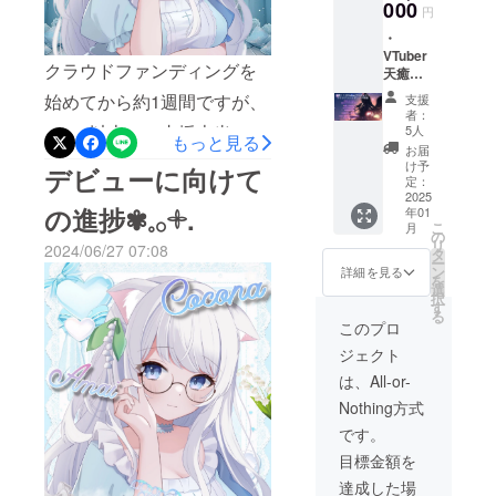
ここな
000
です) 配
円
いたり空気を含ませて頂け
デ
信内で
️・
ビュー
流れま
ると元に戻りますのでお伝
VTuber
初配信
す！ 掲
クラウドファンディングを
天癒み
えを先にさせて頂きます！
のエン
載方
るく・
ディン
法：配
始めてから約1週間ですが、
支援
2Lサイズの写真ですので、
天癒こ
グクレ
信のエ
者：
こなの2
ジット
110%以上のご支援本当にあ
ンド
5人
気になる場合はご自身の
もっと見る
ショッ
にて支
ロール
お届
りがとうございます(´；ω；
ト限定
援者様
として
け予
フォトフレームに移し替え
デビューに向けて
グッズ
のお名
定：
お名前
｀)皆さんのおかげで、ここ
の配布
2025
お使いも可能です！ご到着
前を流
が流れ
の進捗✾𓈒𓂂𓇬.
年01
(今の
します
ます(文
なのデビューが決まりまし
こ
月
までお待ちください(⑉•
所、ア
(流され
の
字) 掲載
リ
2024/06/27 07:08
クリル
たくな
タ
た！皆の気持ちがありがた
期間：
•⑉)♡天癒ここな
ー
スタン
い場合
ン
アカウ
詳細を見る
を
くて涙が出ました。これか
ドを予
は教え
選
ントが
択
定して
ていた
す
存続す
る
ら自分の出来るペースで、
います)
だけれ
る限り
このプロ
・天癒
ば可能
アーカ
デビューに向けて頑張って
ジェクト
ここな
です) 配
イブに
デ
信内で
いくので引き続き応援よろ
て掲載
は、All-or-
ビュー
流れま
※支援時
Nothing方式
しくお願いします( ⸝⸝•ᴗ•⸝⸝ )
初配信
す！ 掲
に、流
のエン
載方
したい
です。
また、まだ〆日の8月15日ま
ディン
法：配
お名前
目標金額を
グクレ
信のエ
を備考
で45日近くあるので、もし
ジット
ンド
欄に記
達成した場