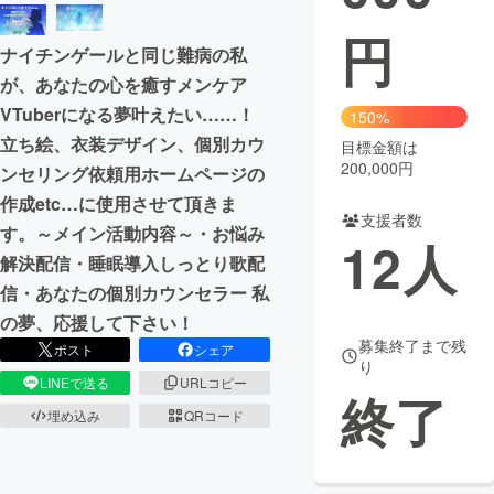
円
まちづくり・地域活性化
ナイチンゲールと同じ難病の私
が、あなたの心を癒すメンケア
CAMPFIRE for Social Good
CAMPFIRE Creation
VTuberになる夢叶えたい……！
150%
CAMPFIREふるさと納税
machi-ya
コミュニティ
立ち絵、衣装デザイン、個別カウ
目標金額は
200,000円
ンセリング依頼用ホームページの
作成etc…に使用させて頂きま
支援者数
す。～メイン活動内容～・お悩み
12
人
解決配信・睡眠導入しっとり歌配
信・あなたの個別カウンセラー 私
の夢、応援して下さい！
募集終了まで残
ポスト
シェア
り
LINEで送る
URLコピー
終了
埋め込み
QRコード