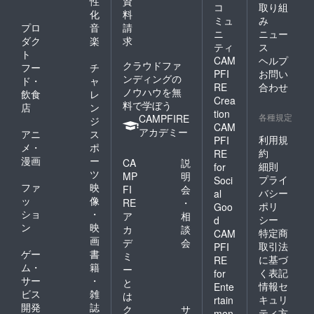
性
資
コ
取り組
化
料
ミュ
み
プロ
音
請
ニ
ニュー
ダク
楽
求
ティ
ス
ト
CAM
ヘルプ
クラウドファ
フー
チ
PFI
お問い
ンディングの
ド・
ャ
RE
合わせ
ノウハウを無
飲食
レ
Crea
料で学ぼう
店
ン
tion
各種規定
CAMPFIRE
ジ
CAM
アカデミー
アニ
ス
利用規
PFI
メ・
ポ
約
RE
漫画
ー
CA
説
細則
for
ツ
MP
明
プライ
Soci
ファ
映
FI
会
バシー
al
ッ
像
RE
・
ポリ
Goo
ショ
・
ア
相
シー
d
ン
映
カ
談
特定商
CAM
画
デ
会
取引法
PFI
ゲー
書
ミ
に基づ
RE
ム・
籍
ー
く表記
for
サー
・
と
情報セ
Ente
ビス
雑
は
キュリ
rtain
開発
誌
ク
サ
ティ方
men