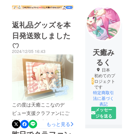
返礼品グッズを本
日発送致しました
♡
天癒み
2024/12/05 16:43
るく
日本
初めてのプ
ロジェクト
です
特定商取引
法に基づく
表記
この度は天癒ここなのデ
メッセー
ビュー支援クラファンにご
ジを送る
協力いただきまして改めて
もっと見る
ありがとうございました♡
昨日でクラファン