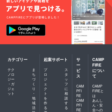
カテゴリー
起案サポート
サ
CAMP
ー
FIRE
テク
ま
プ
ス
ビ
につい
ノロ
ち
ロ
タ
ス
て
ジー
づ
ジ
ッ
・ガ
く
ェ
フ
CAM
CAMP
ジェ
り
ク
に
PFI
FIREと
ット
・
ト
相
RE
は
地
を
談
CAM
あんし
域
作
す
PFI
ん・安
活
る
る
RE
全への