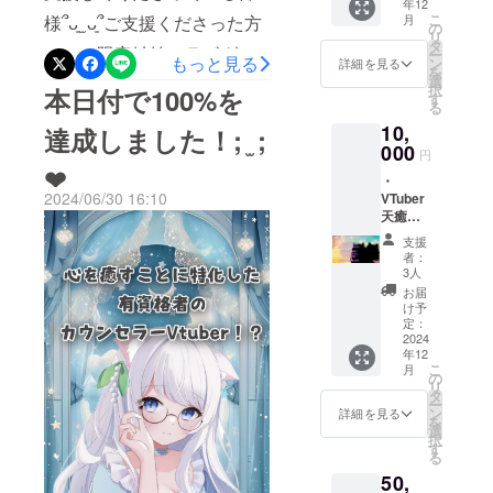
します✩.*˚
年12
(今の
るとのことでしたので、追
こ
月
様՞ᴗ͈ ̫ ᴗ͈՞ご支援くださった方
所、ア
の
リ
クリル
跡番号がつく形の郵便で送
タ
への、限定姉妹コラボグッ
ー
スタン
もっと見る
ン
詳細を見る
を
らせていただきました。万
ドを予
選
ズのデザインが完成致しま
択
本日付で100%を
定して
す
が一1週間ほどしても届かな
る
います)
したのでご報告です！とて
10,
・天癒
達成しました！; ̫ ;
い場合は、聞いていただけ
も可愛く仕上げていただき
ここな
000
円
デ
れば追跡番号をお教えしま
❤︎
ました ̖́-‬お揃いの色違いコー
️・
ビュー
すのでご自身でお問い合わ
2024/06/30 16:10
VTuber
初配信
デのお洋服と、色違いの直
天癒み
のエン
せして頂けますようお願い
るく・
ディン
筆サイン入りとなっており
支援
天癒こ
グクレ
者：
いたします‪( •̥ ˍ •̥ )‬・グッズの
ます☆飾っていただける、
こなの2
ジット
3人
ショッ
にて支
フォトスタンドですが、ガ
お届
アクリルブロックにする予
ト限定
援者様
け予
ラスフレームが写真を真空
グッズ
のお名
定：
定ですので楽しみにしてい
の配布
2024
前を流
状態にしている影響で、写
年12
(今の
します
てくださいね( ´,,•ω•,,`)♡こ
こ
月
所、ア
(流され
の
真にシミのようなものが見
リ
こなより
クリル
たくな
タ
ー
スタン
い場合
ン
える場合がございます。こ
詳細を見る
を
ドを予
は教え
選
択
ちらは品質に問題はなく、
定して
ていた
す
る
います)
だけれ
写真を1度取り出していただ
50,
・天癒
ば可能