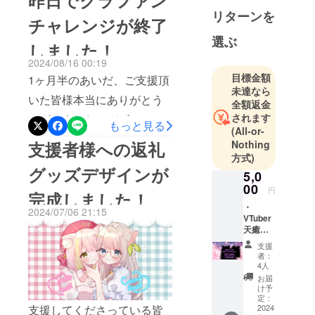
先ほど、郵便局よりリター
リターンを
チャレンジが終了
ンのグッズを発送させてい
選ぶ
しました！
ただきました。(ご辞退の方
2024/08/16 00:19
は含まれておりません)・返
目標金額
1ヶ月半のあいだ、ご支援頂
礼品の送付先記入欄の『お
未達なら
いた皆様本当にありがとう
全額返金
名前』に不備がある方がい
されます
ございました。デビューま
もっと見る
らっしゃいまして、活動者
(All-or-
ではまだしばらくあります
Nothing
支援者様への返礼
様等で本名御記入が難し
方式)
が、自分のなりたかった
かった方も居らっしゃるの
グッズデザインが
5,0
バーチャルカウンセラーに
かもしれませんので、御記
00
円
完成しました！
慣れるようここから新たに
入頂いたお名前で発送させ
️・
2024/07/06 21:15
頑張っていきます(*´˘`*)♡リ
VTuber
て頂きました。ですがお届
天癒み
ターンにつきましても、準
るく・
けの際に配達員の方によっ
支援
天癒こ
備を進めていきますので暫
者：
こなの2
ては郵便局に登録されてい
4人
ショッ
くお待ちいただけますと嬉
お届
るお名前と異なる場合配送
ト限定
け予
しいです。よろしくお願い
グッズ
定：
が上手く行かない場合もあ
の配布
2024
支援してくださっている皆