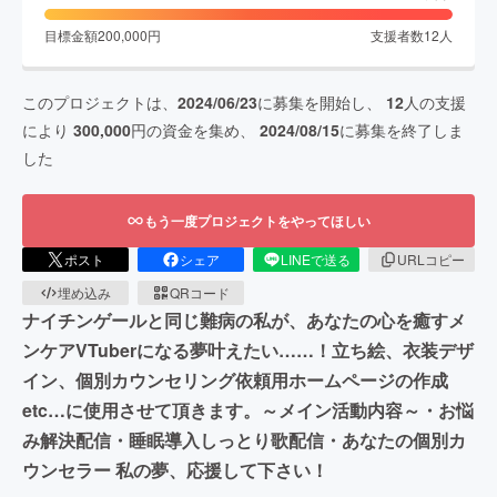
目標金額
200,000
円
支援者数
12
人
このプロジェクトは、
2024/06/23
に募集を開始し、
12
人の支援
により
300,000
円の資金を集め、
2024/08/15
に募集を終了しま
した
もう一度プロジェクトをやってほしい
ポスト
シェア
LINEで送る
URLコピー
埋め込み
QRコード
ナイチンゲールと同じ難病の私が、あなたの心を癒すメ
ンケアVTuberになる夢叶えたい……！立ち絵、衣装デザ
イン、個別カウンセリング依頼用ホームページの作成
etc…に使用させて頂きます。～メイン活動内容～・お悩
み解決配信・睡眠導入しっとり歌配信・あなたの個別カ
ウンセラー 私の夢、応援して下さい！