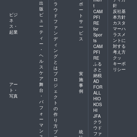
出
ラ
ポ
針
t
版
ウ
ー
反社基
CAM
ビジ
ビ
ド
ト
本方針
PFI
ネ
ュ
フ
サ
カスタ
RE
ス・
ー
ァ
ー
マーハ
for
起業
テ
ン
ビ
ラスメ
Spor
ィ
デ
ス
ントに
ts
ー
ィ
対する
CAM
・
ン
考え方
PFI
ヘ
グ
クッ
RE
ル
と
キーポ
ふる
ス
は
リシー
さと
ケ
プ
実
納税
ア
ロ
施
AD
アー
舞
ジ
事
FOR
ト・
台
ェ
例
ALL
写真
・
ク
HIO
パ
ト
KOS
フ
の
HI
ォ
作
JFA
ー
り
クラ
マ
方
ウド
ン
プ
統
ファ
ス