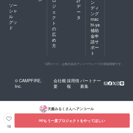
ロ
計
ン
ソー
ジ
デ
ディ
シャ
ェ
ー
ング
ル
ク
タ
mac
グッ
ト
hi-ya
ド
の
補助
広
金申
め
請サ
方
ポー
ト
「QRコード」は株式会社デンソーウェーブの登録商標です。
© CAMPFIRE,
会社概
採用情
パートナー
Inc.
要
報
募集
天癒みるく
さんへアンコール
もう一度プロジェクトをやってほしい
13