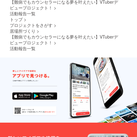
手配済みです！よろしくお
ビュー
【難病でもカウンセラーになる夢を叶えたい】VTuberデ
配信後
ビュープロジェクト！
>
願いします！
夜祭
活動報告一覧
トーク
トップ
>
イベン
プロジェクトをさがす
>
ト】に
ご招待
居場所づくり
>
しま
【難病でもカウンセラーになる夢を叶えたい】VTuberデ
す。こ
ビュープロジェクト！
>
ちらは
活動報告一覧
通話
ツール
にて 直
接お話
をする
ことが
可能で
す。 そ
の他楽
しんで
いただ
ける企
画もご
用意さ
せて 頂
きます
(*^^*)