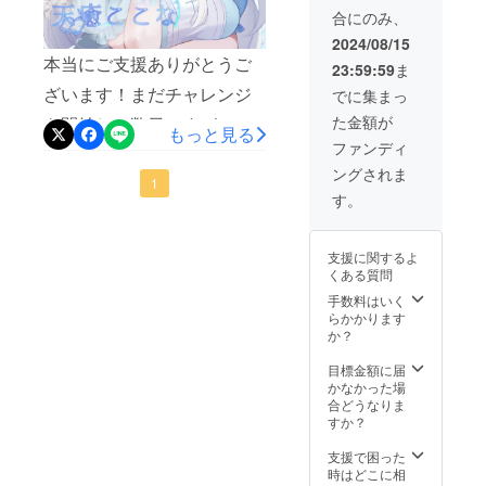
にて支
ロール
余裕があってまだ支援して
載をお
合にのみ、
援者様
として
願いし
いない方がいらっしゃった
のお名
お名前
ます！
2024/08/15
前を流
が流れ
本当にご支援ありがとうご
ら、無理しない範囲でご支
23:59:59
ま
します
ます(文
(流され
字) 掲載
ざいます！まだチャレンジ
でに集まっ
援いただけますと助かりま
たくな
期間：
た金額が
を開始して数日ですが10万
い場合
アカウ
す。当初書いていた通り、
もっと見る
は教え
ントが
ファンディ
円以上の支援をいただき、
この達成金でお身体までは
ていた
存続す
ングされま
だけれ
る限り
大変感謝しています(´；ω；
1
作れるのですが、安眠
ば可能
アーカ
す。
です) 配
イブに
｀)まだ達成が確定したわけ
ASMR用のマイク等揃えた
信内で
て掲載
ではありませんが、達成し
流れま
※支援時
いと思っている機材なども
支援に関するよ
す！ 掲
に、流
たいという気持ちで、作業
くある質問
あるので、少しでも多く支
載方
したい
法：配
お名前
手数料はいく
を進めているのでご報告で
援してくださる方が居るこ
信のエ
を備考
らかかります
ンド
欄に記
す。・天癒ここなキービ
か？
とに越したことはないのが
ロール
載をお
ジュアル公開(7月末頃予
として
願いし
目標金額に届
現状です。ほんっとうに！
お名前
ます！
かなかった場
定)⬇これ以降は、クラファ
無理しない範囲でよろしく
が流れ
・直筆
合どうなりま
ます(文
お手紙
すか？
ン達成時になります。万が
お願いいたします(❁ᴗ͈ ᴗ͈)”・
字) 掲載
をお送
期間：
り致し
一、未達成になった場合は
支援で困った
150%達成で支援者様への特
アカウ
ます。
時はどこに相