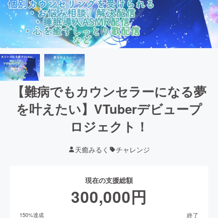
【難病でもカウンセラーになる夢
を叶えたい】VTuberデビュープ
ロジェクト！
天癒みるく
チャレンジ
現在の支援総額
300,000
円
終了
150
%達成