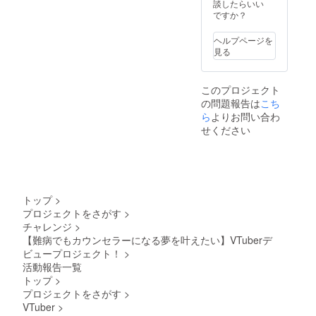
上記までで制作は終了とな
ントが
(宛名と
談したらいい
典追加を検討したいと思っ
存続す
して書
ですか？
ります・リターン用姉妹
ています！(まだどんなもの
る限り
いて欲
アーカ
しいお
グッズのデザイン公開(7月
ヘルプページを
が喜ばれるか、考え中で
イブに
名前を
見る
て掲載
お教え
末頃)・天癒ここな 立ち絵公
す！)とにかくありがとうご
※支援時
下さい️)
開(8月末頃)・天癒ここな
に、流
ざいます(ᐡ •̥ ̫ •̥ ᐡ)ここなより
このプロジェクト
したい
ホームページ開設(8月末
の問題報告は
こち
(っ'-')╮=͟͟͞♡
お名前
を備考
ら
よりお問い合わ
頃・依頼や、ここなに関す
欄に記
せください
載をお
る情報を全て見れるしっか
願いし
りしたサイトにする予定で
ます！
・直筆
す。その為、簡易的になっ
お手紙
をお送
てしまうリットリンクは
トップ
>
り致し
プロジェクトをさがす
>
ます。
作っていません)・天癒ここ
チャレンジ
>
・天癒
な live2d 動く姿の公開(10月
ここな
【難病でもカウンセラーになる夢を叶えたい】VTuberデ
デ
ビュープロジェクト！
>
頃)・天癒ここな デビュー初
ビュー
活動報告一覧
配信の
配信(1月頃)のスケジュール
トップ
>
後日に
プロジェクトをさがす
>
行う、
で、全てクリエイター様に
VTuber
>
【デ