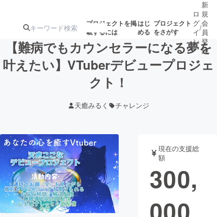
新
ロ
規
グ
会
プロジェクトを掲
はじ
プロジェクト
/
載するには
める
をさがす
イ
員
ン
登
【難病でもカウンセラーになる夢を
録
叶えたい】VTuberデビュープロジェ
クト！
人気のプロ
注目のリ
注目の新着プロ
募集終了が近いプ
もうすぐ公開
ジェクト
ターン
ジェクト
ロジェクト
されます
天癒みるく
チャレンジ
アート・写真
音楽
現在の支援総
テクノロジー・ガジェット
ゲーム・サ
額
300,
映像・映画
書籍・雑誌
000
ビジネス・起業
チャレンジ