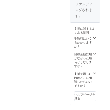
細は
掲載を
ファンディ
メール
希望さ
ングされま
にてお
れるお
送りさ
名前を
す。
せてい
備考欄
ただき
にご記
ます。
載くだ
支援に関するよ
※掲載期
さい。
くある質問
間は1年
※ロゴの
間にな
データ
手数料はいく
りま
のやり
らかかります
す。
取りは
か？
メール
にてご
目標金額に届
案内さ
かなかった場
せてい
合どうなりま
ただき
すか？
ます。
※イベン
支援で困った
トの詳
時はどこに相
細は
談したらいい
メール
ですか？
にてお
送りさ
ヘルプページを
せてい
見る
ただき
ます。
※掲載期