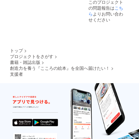
このプロジェクト
間は1年
の問題報告は
こち
間にな
りま
ら
よりお問い合わ
す。
せください
トップ
>
プロジェクトをさがす
>
書籍・雑誌出版
>
創造力を養う『こころの絵本』を全国へ届けたい！
>
支援者