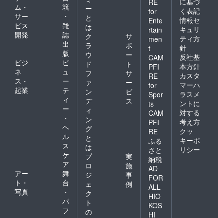
に基づ
RE
ム・
籍
ー
く表記
for
サー
・
と
情報セ
Ente
ビス
雑
は
キュリ
rtain
開発
誌
ク
サ
ティ方
men
出
ラ
ポ
針
t
版
ウ
ー
反社基
CAM
ビジ
ビ
ド
ト
本方針
PFI
ネ
ュ
フ
サ
カスタ
RE
ス・
ー
ァ
ー
マーハ
for
起業
テ
ン
ビ
ラスメ
Spor
ィ
デ
ス
ントに
ts
ー
ィ
対する
CAM
・
ン
考え方
PFI
ヘ
グ
クッ
RE
ル
と
キーポ
ふる
ス
は
リシー
さと
ケ
プ
実
納税
ア
ロ
施
AD
アー
舞
ジ
事
FOR
ト・
台
ェ
例
ALL
写真
・
ク
HIO
パ
ト
KOS
フ
の
HI