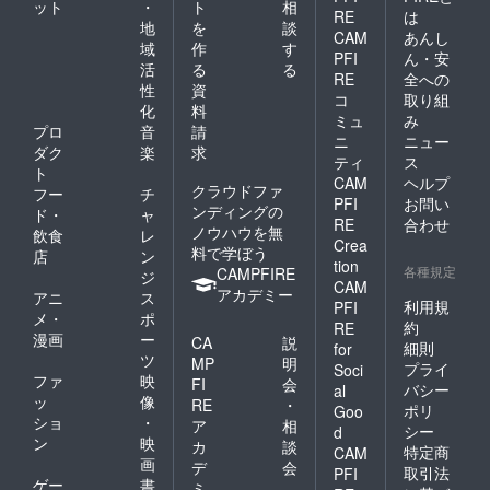
ット
・
ト
相
RE
は
地
を
談
CAM
あんし
域
作
す
PFI
ん・安
活
る
る
RE
全への
性
資
コ
取り組
化
料
ミュ
み
プロ
音
請
ニ
ニュー
ダク
楽
求
ティ
ス
ト
CAM
ヘルプ
クラウドファ
フー
チ
PFI
お問い
ンディングの
ド・
ャ
RE
合わせ
ノウハウを無
飲食
レ
Crea
料で学ぼう
店
ン
tion
各種規定
CAMPFIRE
ジ
CAM
アカデミー
アニ
ス
利用規
PFI
メ・
ポ
約
RE
漫画
ー
CA
説
細則
for
ツ
MP
明
プライ
Soci
ファ
映
FI
会
バシー
al
ッ
像
RE
・
ポリ
Goo
ショ
・
ア
相
シー
d
ン
映
カ
談
特定商
CAM
画
デ
会
取引法
PFI
ゲー
書
ミ