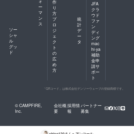
ォ
作
JFA
ー
り
クラ
マ
方
ウド
ン
プ
統
ファ
ス
ロ
計
ン
ソー
ジ
デ
ディ
シャ
ェ
ー
ング
ル
ク
タ
mac
グッ
ト
hi-ya
ド
の
補助
広
金申
め
請サ
方
ポー
ト
「QRコード」は株式会社デンソーウェーブの登録商標です。
© CAMPFIRE,
会社概
採用情
パートナー
Inc.
要
報
募集
chico120
さんへアンコール