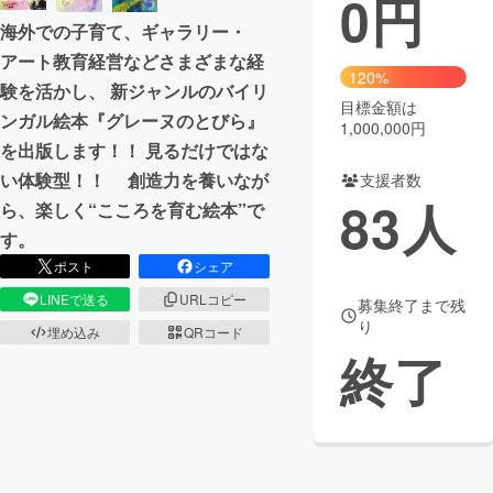
0
円
海外での子育て、ギャラリー・
まちづくり・地域活性化
アート教育経営などさまざまな経
120%
験を活かし、 新ジャンルのバイリ
目標金額は
CAMPFIRE for Social Good
CAMPFIRE Creation
ンガル絵本『グレーヌのとびら』
1,000,000円
CAMPFIREふるさと納税
machi-ya
コミュニティ
を出版します！！ 見るだけではな
い体験型！！ 創造力を養いなが
支援者数
83
人
ら、楽しく“こころを育む絵本”で
す。
ポスト
シェア
LINEで送る
URLコピー
募集終了まで残
り
埋め込み
QRコード
終了