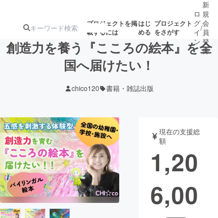
新
ロ
規
グ
会
プロジェクトを掲
はじ
プロジェクト
/
載するには
める
をさがす
イ
員
ン
登
創造力を養う『こころの絵本』を全
録
国へ届けたい！
人気のプロ
注目のリ
注目の新着プロ
募集終了が近いプ
もうすぐ公開
chico120
書籍・雑誌出版
ジェクト
ターン
ジェクト
ロジェクト
されます
アート・写真
音楽
現在の支援総
額
1,20
テクノロジー・ガジェット
ゲーム・サ
6,00
映像・映画
書籍・雑誌
ビジネス・起業
チャレンジ