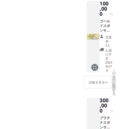
100
りしま
案内さ
す。 絵
,00
せてい
本15冊
ただき
0
円
お届け
ます。
しま
ゴール
※掲載期
す。 イ
ドスポ
間は1年
ベント
ンサー
間にな
にシル
プラン
りま
支援
バース
こころ
す。
者：
ポン
のドリ
2人
サーと
ルペー
お届
して参
ジにス
け予
加して
ポン
定：
頂けま
サー名/
2024
年07
す。 ※
ロゴ掲
こ
月
掲載を
載
の
リ
希望さ
（大）
タ
ー
れるお
寄付活
ン
詳細を見る
を
名前を
動のレ
選
択
備考欄
ポート
す
る
にご記
をお送
300
載くだ
りしま
さい。
す。 絵
,00
※ロゴの
本30冊
0
円
データ
お届け
のやり
しま
プラチ
取りは
す。 イ
ナスポ
メール
ベント
ンサー