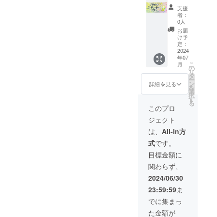
にてご
にゴー
こころ
支援
案内さ
ルドス
のドリ
者：
せてい
ポン
ルペー
0人
ただき
サーと
ジにス
お届
ます。
して参
ポン
け予
※イベン
加して
サー名/
定：
トの詳
頂けま
ロゴ掲
2024
年07
細は
す。 ※
載（特
こ
月
メール
掲載を
大） 寄
の
リ
にてお
希望さ
付活動
タ
ー
送りさ
れるお
のレ
ン
詳細を見る
を
せてい
名前を
ポート
選
択
ただき
備考欄
をお送
す
る
ます。
にご記
りしま
このプロ
※掲載期
載くだ
す。 絵
ジェクト
間は1年
さい。
本80冊
間にな
※ロゴの
お届け
は、
All-In方
りま
データ
しま
式
です。
す。
のやり
す。 イ
取りは
ベント
目標金額に
メール
にプラ
関わらず、
にてご
チナス
案内さ
ポン
2024/06/30
せてい
サーと
23:59:59
ま
ただき
して参
ます。
加して
でに集まっ
※イベン
頂けま
た金額が
トの詳
す。 ※