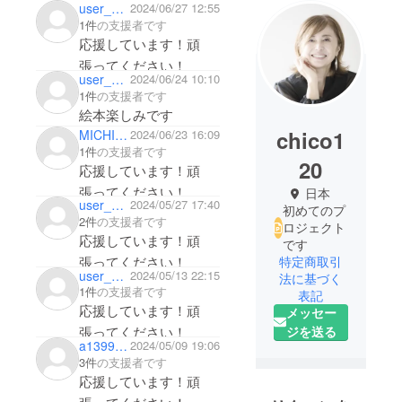
user_5b9790c4c744
2024/06/27 12:55
1件
の支援者です
応援しています！頑
張ってください！
user_28985ecd4ed4
2024/06/24 10:10
1件
の支援者です
絵本楽しみです
chico1
MICHItamura
2024/06/23 16:09
1件
の支援者です
20
応援しています！頑
張ってください！
日本
user_27fa41922ac4
2024/05/27 17:40
初めてのプ
2件
の支援者です
ロジェクト
応援しています！頑
です
張ってください！
特定商取引
user_b553992c0a54
2024/05/13 22:15
法に基づく
1件
の支援者です
表記
応援しています！頑
メッセー
張ってください！
ジを送る
a1399a0de724
2024/05/09 19:06
3件
の支援者です
応援しています！頑