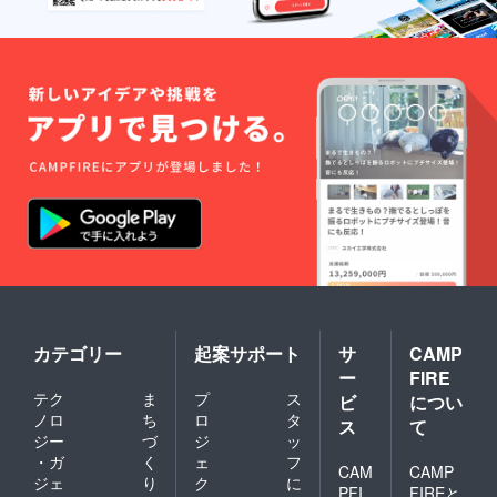
カテゴリー
起案サポート
サ
CAMP
ー
FIRE
テク
ま
プ
ス
ビ
につい
ノロ
ち
ロ
タ
ス
て
ジー
づ
ジ
ッ
・ガ
く
ェ
フ
CAM
CAMP
ジェ
り
ク
に
PFI
FIREと