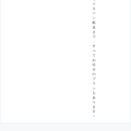
リ
タ
ー
ン
配
送
ま
で
、
す
べ
て
お
任
せ
の
プ
ラ
ン
も
あ
り
ま
す
！