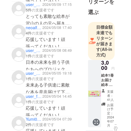
張ってください！
リターンを
user_88919d4b2d84
2024/05/09 17:15
5件
の支援者です
選ぶ
とっても素敵な絵本が
沢山の人の元へ届きま
目標金額
neoalfaline
2024/05/08 17:40
すように！
未達でも
4件
の支援者です
応援しています🎵
リターン
応援しています！頑
が届きま
張ってください！
す
(All-in
user_02e0e06e9b44
2024/05/08 08:49
方式)
1件
の支援者です
日本の未来を担う子供
3,0
00
たちへのプロジェクト
円
user_8f937b5fb644
2024/05/05 19:18
絵本1冊
を応援します
1件
の支援者です
お届け
未来ある子供達に素敵
絵本 1
冊をお
な本を是非届けて下さ
支援
送りし
者：
user_fa8e3842a184
2024/05/04 14:45
ます。
41人
1件
の支援者です
こころ
お届
応援しています！頑
のドリ
け予
ル(QR
定：
張ってください！
コード
2024
Yumi012345
2024/05/04 07:39
年07
読み取
2件
の支援者です
こ
月
り)をお
の
リ
応援しています！頑