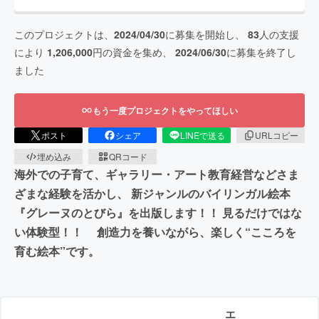
このプロジェクトは、
2024/04/30
に募集を開始し、
83
人の支援
により
1,206,000
円の資金を集め、
2024/06/30
に募集を終了し
ました
もう一度プロジェクトをやってほしい
ポスト
シェア
LINEで送る
URLコピー
埋め込み
QRコード
海外での子育て、ギャラリー・アート教育経営などさま
ざまな経験を活かし、 新ジャンルのバイリンガル絵本
『グレーヌのとびら』を出版します！！ 見るだけではな
い体験型！！ 創造力を養いながら、楽しく“こころを
育む絵本”です。
エ