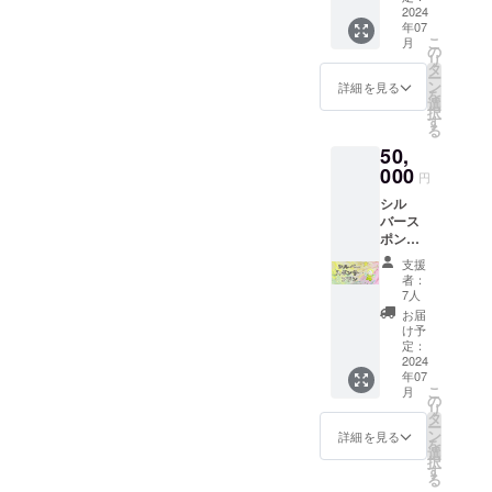
サー名/
2024
いただ
年07
ロゴ掲
きま
こ
月
載
す。
の
リ
（小）
タ
ー
寄付活
ン
詳細を見る
を
動のレ
選
択
ポート
す
る
をお送
50,
りしま
す。 絵
000
円
本10冊
シル
お届け
バース
しま
ポン
す。 ※
サープ
掲載を
支援
ラン こ
希望さ
者：
ころの
れるお
7人
ドリル
名前を
お届
ページ
備考欄
け予
にスポ
にご記
定：
ンサー
2024
載くだ
年07
名/ロゴ
さい。
こ
月
掲載
※ロゴの
の
リ
（中）
データ
タ
ー
寄付活
のやり
ン
詳細を見る
を
動のレ
取りは
選
択
ポート
メール
す
る
をお送
にてご