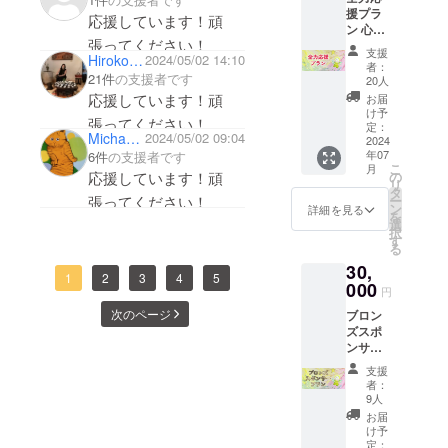
少しでも多くの方へ心
援プラ
子さま
応援しています！頑
ン 心を
が届きますように
の作品
張ってください！
込めた
を展示
支援
₍˄·͈༝·͈˄₎ฅ˒˒
Hiroko Samejima
2024/05/02 14:10
お礼の
させて
者：
メール
21件
の支援者です
頂きま
20人
をお送
す。) 保
応援しています！頑
お届
りしま
育園・
け予
張ってください！
す。 プ
幼稚
定：
Michael W
2024/05/02 09:04
ロジェ
2024
園・学
年07
6件
の支援者です
クトを
校・施
こ
月
ただた
設への
応援しています！頑
の
リ
だ応援
寄贈 ※
タ
張ってください！
ー
してい
イベン
ン
詳細を見る
を
ただけ
トは完
選
択
る方向
全予約
す
る
けのプ
制にな
30,
ランに
りま
1
2
3
4
5
なりま
000
す。 ※
円
す。 頂
イベン
次のページ
ブロン
いた資
トの詳
ズスポ
金はリ
細は
ンサー
ターン
メール
プラン
に費用
にてお
支援
こころ
がかか
送りさ
者：
のドリ
らない
せてい
9人
ルペー
分大切
ただき
お届
ジにス
に利用
ます。
け予
ポン
させて
定：