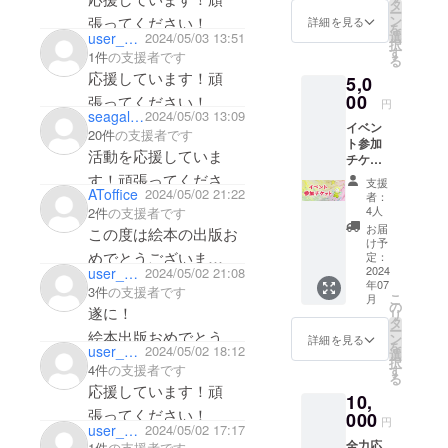
送りし
タ
ー
ます。
ン
張ってください！
詳細を見る
を
選
user_094d5cf49134
2024/05/03 13:51
択
す
1件
の支援者です
る
応援しています！頑
5,0
00
張ってください！
円
seagal007
2024/05/03 13:09
イベン
20件
の支援者です
ト参加
活動を応援していま
チケッ
ト 絵本
す！頑張ってくださ
支援
1 冊を
AToffice
2024/05/02 21:22
者：
い！
お送り
4人
2件
の支援者です
しま
お届
この度は絵本の出版お
す。 イ
け予
ベント
めでとうございま
定：
参加チ
2024
user_91f0b3418724
2024/05/02 21:08
す！！！
年07
ケット
3件
の支援者です
こ
月
をお送
の
遂に！
リ
りさせ
タ
ー
絵本出版おめでとうご
ていた
ン
詳細を見る
を
user_6da159c1bba4
2024/05/02 18:12
だきま
選
ざいます✨
択
す。 (麻
4件
の支援者です
す
る
ささやかながら、お祝
布台ヒ
応援しています！頑
10,
ルズ・
いの気持ちと共に支援
張ってください！
神戸イ
000
円
user_a5a2d056b0a4
2024/05/02 17:17
させて頂きます🪷
ベント
全力応
ではお
1件
の支援者です