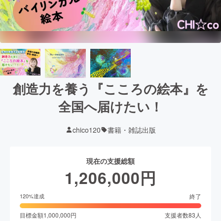
創造力を養う『こころの絵本』を
全国へ届けたい！
chico120
書籍・雑誌出版
現在の支援総額
1,206,000
円
終了
120
%達成
目標金額
1,000,000
円
支援者数
83
人