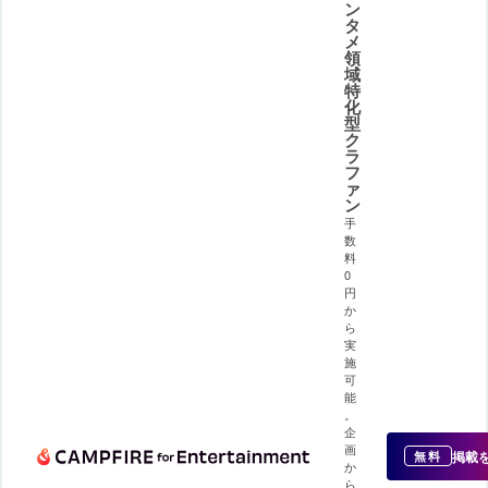
ン
タ
メ
領
域
特
化
型
ク
ラ
フ
ァ
ン
手
数
料
0
円
か
ら
実
施
可
能
。
企
画
掲載
無料
か
ら