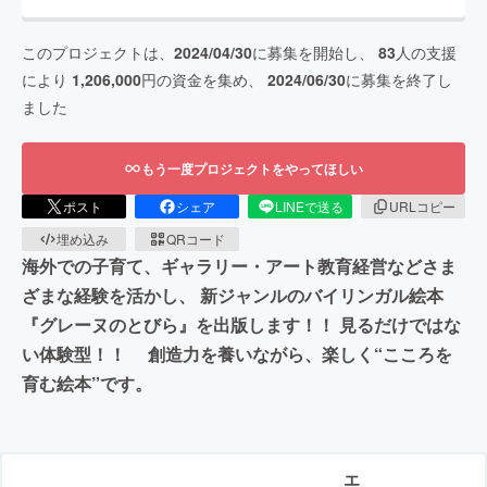
このプロジェクトは、
2024/04/30
に募集を開始し、
83
人の支援
により
1,206,000
円の資金を集め、
2024/06/30
に募集を終了し
ました
もう一度プロジェクトをやってほしい
ポスト
シェア
LINEで送る
URLコピー
埋め込み
QRコード
海外での子育て、ギャラリー・アート教育経営などさま
ざまな経験を活かし、 新ジャンルのバイリンガル絵本
『グレーヌのとびら』を出版します！！ 見るだけではな
い体験型！！ 創造力を養いながら、楽しく“こころを
育む絵本”です。
エ