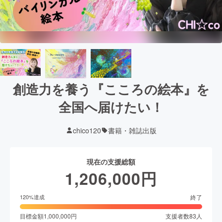
創造力を養う『こころの絵本』を
全国へ届けたい！
chico120
書籍・雑誌出版
現在の支援総額
1,206,000
円
終了
120
%達成
目標金額
1,000,000
円
支援者数
83
人