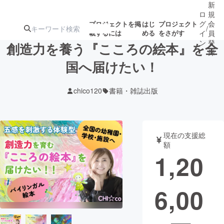
新
ロ
規
グ
会
プロジェクトを掲
はじ
プロジェクト
/
載するには
める
をさがす
イ
員
ン
登
創造力を養う『こころの絵本』を全
録
国へ届けたい！
人気のプロ
注目のリ
注目の新着プロ
募集終了が近いプ
もうすぐ公開
chico120
書籍・雑誌出版
ジェクト
ターン
ジェクト
ロジェクト
されます
アート・写真
音楽
現在の支援総
額
1,20
テクノロジー・ガジェット
ゲーム・サ
6,00
映像・映画
書籍・雑誌
ビジネス・起業
チャレンジ