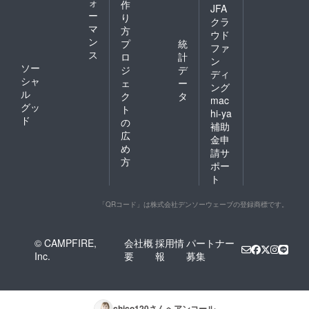
ォ
作
JFA
ー
り
クラ
マ
方
ウド
ン
プ
統
ファ
ス
ロ
計
ン
ソー
ジ
デ
ディ
シャ
ェ
ー
ング
ル
ク
タ
mac
グッ
ト
hi-ya
ド
の
補助
広
金申
め
請サ
方
ポー
ト
「QRコード」は株式会社デンソーウェーブの登録商標です。
© CAMPFIRE,
会社概
採用情
パートナー
Inc.
要
報
募集
chico120
さんへアンコール