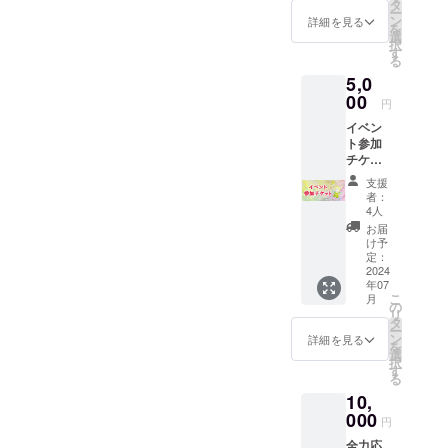
送りし
タ
ー
ます。
ン
詳細を見る
を
選
択
す
る
5,0
00
円
イベン
ト参加
チケッ
ト 絵本
支援
1 冊を
者：
お送り
4人
しま
お届
す。 イ
け予
ベント
定：
参加チ
2024
年07
ケット
こ
月
をお送
の
リ
りさせ
タ
ー
ていた
ン
詳細を見る
を
だきま
選
択
す。 (麻
す
る
布台ヒ
10,
ルズ・
神戸イ
000
円
ベント
全力応
ではお