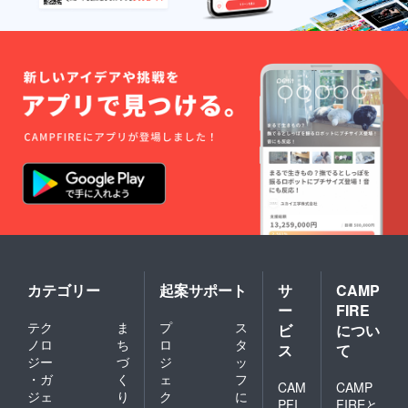
カテゴリー
起案サポート
サ
CAMP
ー
FIRE
テク
ま
プ
ス
ビ
につい
ノロ
ち
ロ
タ
ス
て
ジー
づ
ジ
ッ
・ガ
く
ェ
フ
CAM
CAMP
ジェ
り
ク
に
PFI
FIREと