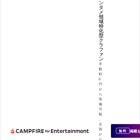
ン
タ
メ
領
域
特
化
型
ク
ラ
フ
ァ
ン
手
数
料
0
円
か
ら
実
施
可
能
。
企
画
掲載
無料
か
ら