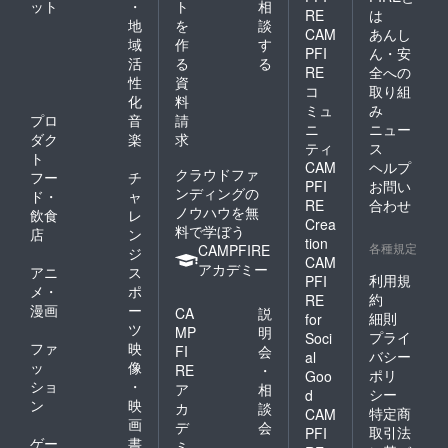
ット
・
ト
相
RE
は
地
を
談
CAM
あんし
域
作
す
PFI
ん・安
活
る
る
RE
全への
性
資
コ
取り組
化
料
ミュ
み
プロ
音
請
ニ
ニュー
ダク
楽
求
ティ
ス
ト
CAM
ヘルプ
クラウドファ
フー
チ
PFI
お問い
ンディングの
ド・
ャ
RE
合わせ
ノウハウを無
飲食
レ
Crea
料で学ぼう
店
ン
tion
各種規定
CAMPFIRE
ジ
CAM
アカデミー
アニ
ス
利用規
PFI
メ・
ポ
約
RE
漫画
ー
CA
説
細則
for
ツ
MP
明
プライ
Soci
ファ
映
FI
会
バシー
al
ッ
像
RE
・
ポリ
Goo
ショ
・
ア
相
シー
d
ン
映
カ
談
特定商
CAM
画
デ
会
取引法
PFI
ゲー
書
ミ