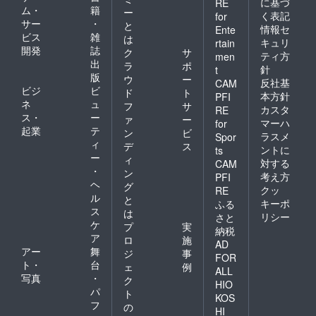
に基づ
RE
ム・
籍
ー
く表記
for
サー
・
と
情報セ
Ente
ビス
雑
は
キュリ
rtain
開発
誌
ク
サ
ティ方
men
出
ラ
ポ
針
t
版
ウ
ー
反社基
CAM
ビジ
ビ
ド
ト
本方針
PFI
ネ
ュ
フ
サ
カスタ
RE
ス・
ー
ァ
ー
マーハ
for
起業
テ
ン
ビ
ラスメ
Spor
ィ
デ
ス
ントに
ts
ー
ィ
対する
CAM
・
ン
考え方
PFI
ヘ
グ
クッ
RE
ル
と
キーポ
ふる
ス
は
リシー
さと
ケ
プ
実
納税
ア
ロ
施
AD
アー
舞
ジ
事
FOR
ト・
台
ェ
例
ALL
写真
・
ク
HIO
パ
ト
KOS
フ
の
HI