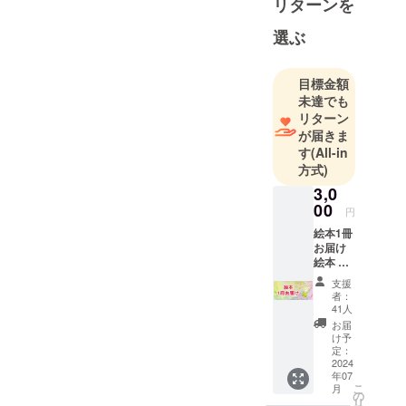
リターンを
選ぶ
目標金額
未達でも
リターン
が届きま
す
(All-in
方式)
3,0
00
円
絵本1冊
お届け
絵本 1
冊をお
支援
送りし
者：
ます。
41人
こころ
お届
のドリ
け予
ル(QR
定：
コード
2024
年07
読み取
こ
月
り)をお
の
リ