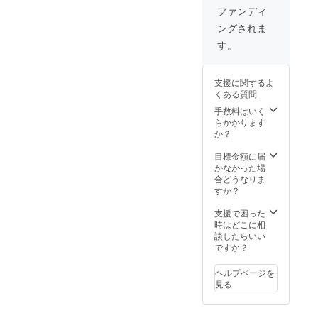
細は
掲載を
ファンディ
メール
希望さ
ングされま
にてお
れるお
送りさ
名前を
す。
せてい
備考欄
ただき
にご記
ます。
載くだ
支援に関するよ
※掲載期
さい。
くある質問
間は1年
※ロゴの
間にな
データ
手数料はいく
りま
のやり
らかかります
す。
取りは
か？
メール
にてご
目標金額に届
案内さ
かなかった場
せてい
合どうなりま
ただき
すか？
ます。
※イベン
支援で困った
トの詳
時はどこに相
細は
談したらいい
メール
ですか？
にてお
送りさ
ヘルプページを
せてい
見る
ただき
ます。
※掲載期