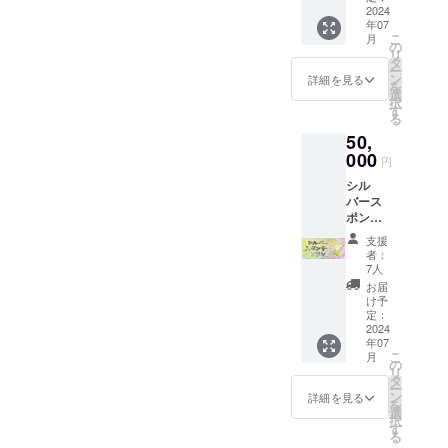
サー名/
2024
いただ
年07
ロゴ掲
きま
こ
月
載
す。
の
リ
（小）
タ
ー
寄付活
ン
詳細を見る
を
動のレ
選
択
ポート
す
る
をお送
50,
りしま
す。 絵
000
円
本10冊
シル
お届け
バース
しま
ポン
す。 ※
サープ
掲載を
支援
ラン こ
希望さ
者：
ころの
れるお
7人
ドリル
名前を
お届
ページ
備考欄
け予
にスポ
にご記
定：
ンサー
2024
載くだ
年07
名/ロゴ
さい。
こ
月
掲載
※ロゴの
の
リ
（中）
データ
タ
ー
寄付活
のやり
ン
詳細を見る
を
動のレ
取りは
選
択
ポート
メール
す
る
をお送
にてご