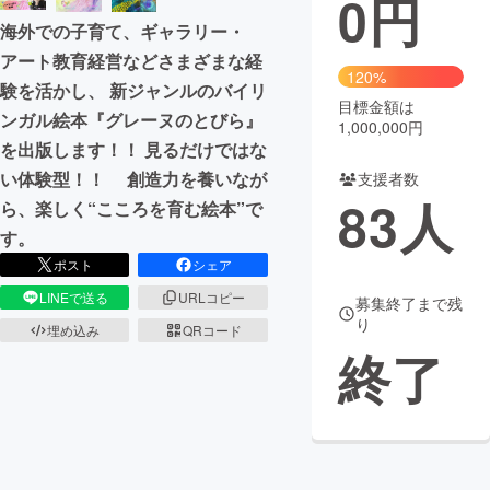
0
円
海外での子育て、ギャラリー・
まちづくり・地域活性化
アート教育経営などさまざまな経
120%
験を活かし、 新ジャンルのバイリ
目標金額は
CAMPFIRE for Social Good
CAMPFIRE Creation
ンガル絵本『グレーヌのとびら』
1,000,000円
CAMPFIREふるさと納税
machi-ya
コミュニティ
を出版します！！ 見るだけではな
い体験型！！ 創造力を養いなが
支援者数
83
人
ら、楽しく“こころを育む絵本”で
す。
ポスト
シェア
LINEで送る
URLコピー
募集終了まで残
り
埋め込み
QRコード
終了