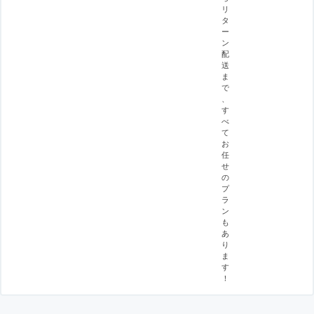
リ
タ
ー
ン
配
送
ま
で
、
す
べ
て
お
任
せ
の
プ
ラ
ン
も
あ
り
ま
す
！