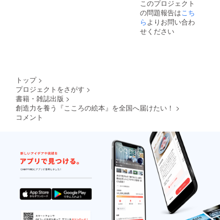
このプロジェクト
間は1年
の問題報告は
こち
間にな
りま
ら
よりお問い合わ
す。
せください
トップ
>
プロジェクトをさがす
>
書籍・雑誌出版
>
創造力を養う『こころの絵本』を全国へ届けたい！
>
コメント