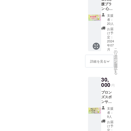
援プラ
子さま
ン 心を
の作品
込めた
を展示
支援
お礼の
させて
者：
メール
頂きま
20人
をお送
す。) 保
お届
りしま
育園・
け予
す。 プ
幼稚
定：
ロジェ
2024
園・学
年07
クトを
校・施
こ
月
ただた
設への
の
リ
だ応援
寄贈 ※
タ
ー
してい
イベン
ン
詳細を見る
を
ただけ
トは完
選
択
る方向
全予約
す
る
けのプ
制にな
30,
ランに
りま
なりま
000
す。 ※
円
す。 頂
イベン
ブロン
いた資
トの詳
ズスポ
金はリ
細は
ンサー
ターン
メール
プラン
に費用
にてお
支援
こころ
がかか
送りさ
者：
のドリ
らない
せてい
9人
ルペー
分大切
ただき
お届
ジにス
に利用
ます。
け予
ポン
させて
定：