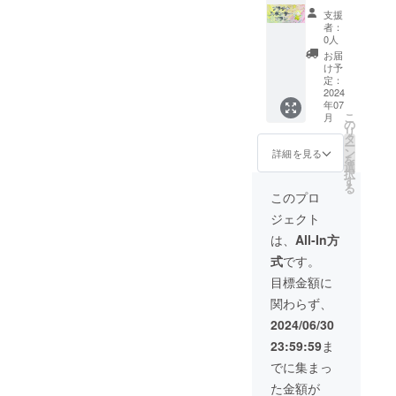
にてご
にゴー
こころ
支援
案内さ
ルドス
のドリ
者：
せてい
ポン
ルペー
0人
ただき
サーと
ジにス
お届
ます。
して参
ポン
け予
※イベン
加して
サー名/
定：
トの詳
頂けま
ロゴ掲
2024
年07
細は
す。 ※
載（特
こ
月
メール
掲載を
大） 寄
の
リ
にてお
希望さ
付活動
タ
ー
送りさ
れるお
のレ
ン
詳細を見る
を
せてい
名前を
ポート
選
択
ただき
備考欄
をお送
す
る
ます。
にご記
りしま
このプロ
※掲載期
載くだ
す。 絵
ジェクト
間は1年
さい。
本80冊
間にな
※ロゴの
お届け
は、
All-In方
りま
データ
しま
式
です。
す。
のやり
す。 イ
取りは
ベント
目標金額に
メール
にプラ
関わらず、
にてご
チナス
案内さ
ポン
2024/06/30
せてい
サーと
23:59:59
ま
ただき
して参
ます。
加して
でに集まっ
※イベン
頂けま
た金額が
トの詳
す。 ※