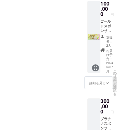
100
りしま
案内さ
す。 絵
,00
せてい
本15冊
ただき
0
円
お届け
ます。
しま
ゴール
※掲載期
す。 イ
ドスポ
間は1年
ベント
ンサー
間にな
にシル
プラン
りま
支援
バース
こころ
す。
者：
ポン
のドリ
2人
サーと
ルペー
お届
して参
ジにス
け予
加して
ポン
定：
頂けま
サー名/
2024
年07
す。 ※
ロゴ掲
こ
月
掲載を
載
の
リ
希望さ
（大）
タ
ー
れるお
寄付活
ン
詳細を見る
を
名前を
動のレ
選
択
備考欄
ポート
す
る
にご記
をお送
300
載くだ
りしま
さい。
す。 絵
,00
※ロゴの
本30冊
0
円
データ
お届け
のやり
しま
プラチ
取りは
す。 イ
ナスポ
メール
ベント
ンサー