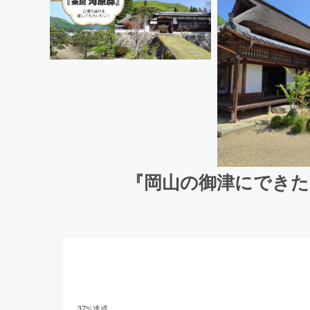
『岡山の御津にできた
37
%達成