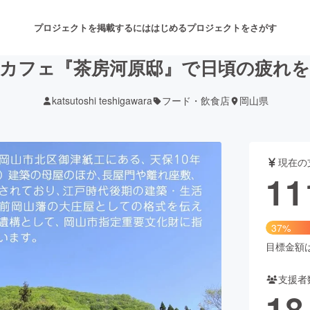
プロジェクトを掲載するには
はじめる
プロジェクトをさがす
カフェ『茶房河原邸』で日頃の疲れ
katsutoshi teshigawara
フード・飲食店
岡山県
注目のリターン
注目の新着プロジェクト
募集終了が近いプロジェクト
も
現在の
音楽
舞台・パフォーマンス
11
ゲーム・サービス開発
フード・飲食店
37%
書籍・雑誌出版
アニメ・漫画
目標金額は3
支援者
チャレンジ
ビューティー・ヘルスケ
18