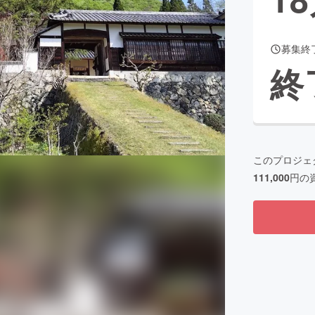
募集終
CAMPFIRE for Social Good
CAMPFIRE Creation
終
CAMPFIREふるさと納税
machi-ya
コミュニティ
このプロジェ
111,000
円の