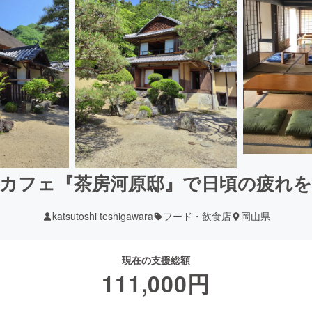
カフェ『茶房河原邸』で日頃の疲れ
katsutoshi teshigawara
フード・飲食店
岡山県
現在の支援総額
111,000
円