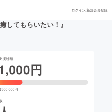
ログイン
/
新規会員登録
を癒してもらいたい！』
うすぐ公開されます
支援総額
プロダクト
1,000
円
ファッション
スポーツ
00,000円
数
ア
ソーシャルグッド
人