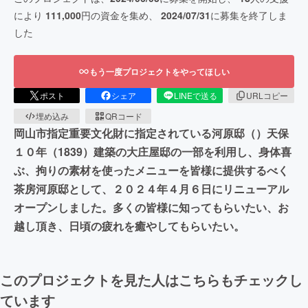
により
111,000
円の資金を集め、
2024/07/31
に募集を終了しま
した
もう一度プロジェクトをやってほしい
ポスト
シェア
LINEで送る
URLコピー
埋め込み
QRコード
岡山市指定重要文化財に指定されている河原邸（）天保
１０年（1839）建築の大庄屋邸の一部を利用し、身体喜
ぶ、拘りの素材を使ったメニューを皆様に提供するべく
茶房河原邸として、２０２４年４月６日にリニューアル
オープンしました。多くの皆様に知ってもらいたい、お
越し頂き、日頃の疲れを癒やしてもらいたい。
このプロジェクトを見た人はこちらもチェックし
ています