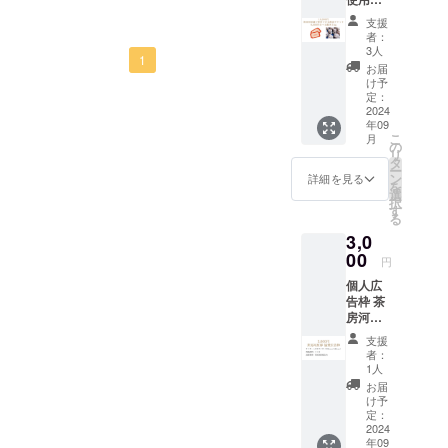
ように。
ト使用
きる飲
時にお
支援
食チ
釣りは
者：
ケット
出ませ
3人
1
6,000円
んので
お届
分＋五
お気を
け予
穀米１
つけ下
定：
kg ※チ
2024
さい 五
年09
ケット
穀米に
こ
月
の使用
関して
の
リ
期限は
「原材
タ
ー
2024年
料及び
ン
詳細を見る
を
9月1
添加物
選
択
日〜
等の食
す
る
2025年
品表示
3,0
8月31日
はお届
の1年間
00
け商品
円
となり
のラベ
個人広
ます ※
ルに表
告枠 茶
チケッ
記され
房河原
ト使用
ます。
邸、店
時にお
商品開
支援
内に協
釣りは
封前に
者：
賛企業
出ませ
は必ず
1人
名とし
んので
お届け
お届
て掲載
お気を
のリ
け予
しま
つけ下
定：
ターン
す。 サ
2024
さい 五
に貼付
年09
イズ：
穀米に