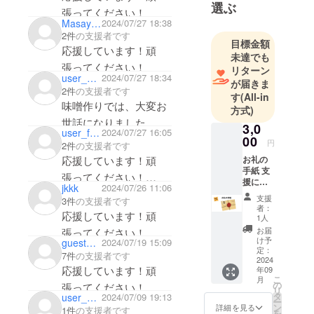
選ぶ
張ってください！
Masayuki Kida
2024/07/27 18:38
2件
の支援者です
目標金額
応援しています！頑
未達でも
張ってください！
リターン
user_ac9160f531b4
2024/07/27 18:34
が届きま
2件
の支援者です
す
(All-in
味噌作りでは、大変お
方式)
世話になりました。
3,0
user_fa2b31426944
2024/07/27 16:05
おにぎり定食と卵かけ
00
円
2件
の支援者です
ご飯を食べに行きたい
お礼の
応援しています！頑
手紙 支
です。
張ってください！
援に対
jkkk
2024/07/26 11:06
しての
テッシーさんの五穀米
支援
3件
の支援者です
心から
者：
が大好きです🍀
応援しています！頑
の感謝
1人
を込め
お届
張ってください！ 何
た手紙
け予
gueste50b03acb7
2024/07/19 15:09
度も深呼吸したくなる
をお送
定：
7件
の支援者です
りしま
2024
癒しの空間と、心を込
応援しています！頑
年09
す
こ
月
めて作られた安心安全
の
張ってください！
リ
タ
user_0b92af8f1e94
2024/07/09 19:13
なお料理が大好きで
ー
ン
詳細を見る
1件
の支援者です
を