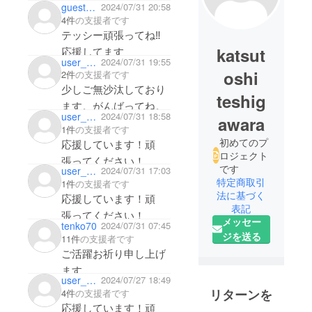
guest7fe9a3e3c4
2024/07/31 20:58
行きたいと思ってま
4件
の支援者です
す！テッシーさん応援
テッシー頑張ってね‼️
しています！頑張って
katsut
応援してます
user_5f91daf68034
2024/07/31 19:55
ください！
oshi
2件
の支援者です
少しご無沙汰しており
teshig
ます。がんばってね。
user_76a47d164fa4
2024/07/31 18:58
awara
1件
の支援者です
初めてのプ
応援しています！頑
ロジェクト
張ってください！
です
user_05e04050f354
2024/07/31 17:03
又、癒されに行きま
特定商取引
1件
の支援者です
法に基づく
応援しています！頑
表記
張ってください！
メッセー
tenko70
2024/07/31 07:45
ジを送る
11件
の支援者です
ご活躍お祈り申し上げ
ます
user_51eeee0d7624
2024/07/27 18:49
リターンを
4件
の支援者です
応援しています！頑