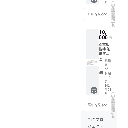
された
こ
月
ハガキ
関して
の
ラベル
リ
サイズ
「原材
タ
や注意
ー
期間：
料及び
ン
書きを
詳細を見る
を
１年間
添加物
選
ご確認
択
（2024
等の食
す
くださ
る
年9月〜
品表示
い。」
10,
2025年
はお届
8月） ※
000
け商品
円
掲載内
のラベ
企業広
容は支
ルに表
告枠 茶
援を頂
記され
房河原
いた個
ます。
邸、店
人様の
商品開
支援
内に協
お名前
封前に
者：
賛企業
になり
は必ず
2人
名とし
ます ※
お届け
お届
て掲載
クラウ
のリ
け予
しま
ドファ
定：
ターン
す。 サ
2024
ンディ
に貼付
年09
イズ：
ング終
された
こ
月
Ａ5サイ
了後別
の
ラベル
リ
ズ 期
途掲載
タ
や注意
ー
間：１
内容に
ン
書きを
詳細を見る
を
年間
関して
選
ご確認
択
（2024
お伺い
す
くださ
る
年9月〜
させて
い。」
このプロ
2025年
頂きま
ジェクト
8月） ※
す。