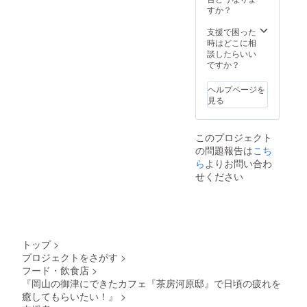
途掲載
すか？
内容に
関して
支援で困った
お伺い
時はどこに相
させて
談したらいい
頂きま
ですか？
す。
ヘルプページを
見る
このプロジェクト
の問題報告は
こち
ら
よりお問い合わ
せください
トップ
>
プロジェクトをさがす
>
フード・飲食店
>
『岡山の御津にできたカフェ『茶房河原邸』で日頃の疲れを
癒してもらいたい！』
>