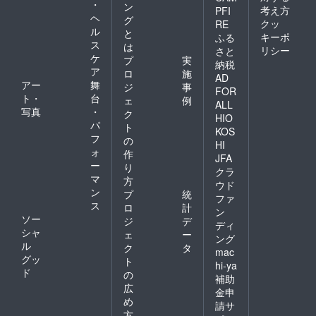
・
ン
考え方
PFI
ヘ
グ
クッ
RE
ル
と
キーポ
ふる
ス
は
リシー
さと
ケ
プ
実
納税
ア
ロ
施
AD
アー
舞
ジ
事
FOR
ト・
台
ェ
例
ALL
写真
・
ク
HIO
パ
ト
KOS
フ
の
HI
ォ
作
JFA
ー
り
クラ
マ
方
ウド
ン
プ
統
ファ
ス
ロ
計
ン
ソー
ジ
デ
ディ
シャ
ェ
ー
ング
ル
ク
タ
mac
グッ
ト
hi-ya
ド
の
補助
広
金申
め
請サ
方