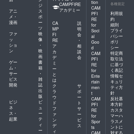
tion
各種規定
CAMPFIRE
ジ
CAM
アカデミー
アニ
ス
利用規
PFI
メ・
ポ
約
RE
漫画
ー
CA
説
細則
for
ツ
MP
明
プライ
Soci
ファ
映
FI
会
バシー
al
ッ
像
RE
・
ポリ
Goo
ショ
・
ア
相
シー
d
ン
映
カ
談
特定商
CAM
画
デ
会
取引法
PFI
ゲー
書
ミ
に基づ
RE
ム・
籍
ー
く表記
for
サー
・
と
情報セ
Ente
ビス
雑
は
キュリ
rtain
開発
誌
ク
サ
ティ方
men
出
ラ
ポ
針
t
版
ウ
ー
反社基
CAM
ビジ
ビ
ド
ト
本方針
PFI
ネ
ュ
フ
サ
カスタ
RE
ス・
ー
ァ
ー
マーハ
for
起業
テ
ン
ビ
ラスメ
Spor
ィ
デ
ス
ントに
ts
ー
ィ
対する
CAM