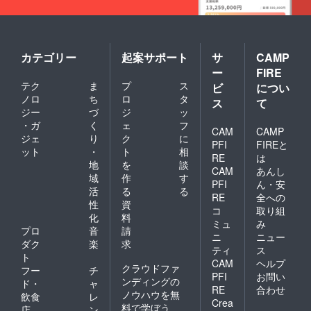
カテゴリー
起案サポート
サ
CAMP
ー
FIRE
テク
ま
プ
ス
ビ
につい
ノロ
ち
ロ
タ
ス
て
ジー
づ
ジ
ッ
・ガ
く
ェ
フ
CAM
CAMP
ジェ
り
ク
に
PFI
FIREと
ット
・
ト
相
RE
は
地
を
談
CAM
あんし
域
作
す
PFI
ん・安
活
る
る
RE
全への
性
資
コ
取り組
化
料
ミュ
み
プロ
音
請
ニ
ニュー
ダク
楽
求
ティ
ス
ト
CAM
ヘルプ
クラウドファ
フー
チ
PFI
お問い
ンディングの
ド・
ャ
RE
合わせ
ノウハウを無
飲食
レ
Crea
料で学ぼう
店
ン