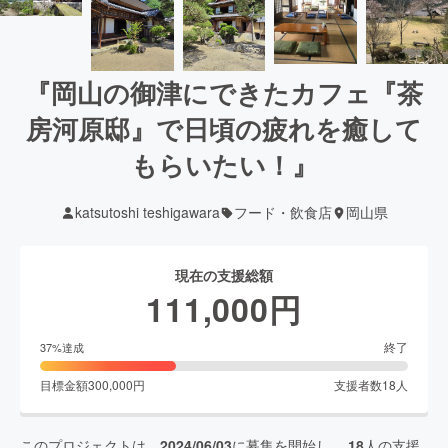
『岡山の御津にできたカフェ『茶
房河原邸』で日頃の疲れを癒して
もらいたい！』
katsutoshi teshigawara
フード・飲食店
岡山県
現在の支援総額
111,000
円
終了
37
%達成
目標金額
300,000
円
支援者数
18
人
このプロジェクトは、
2024/06/03
に募集を開始し、
18
人の支援