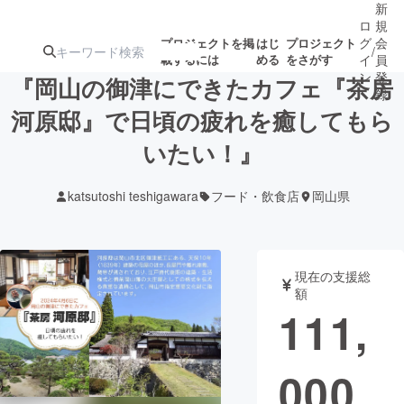
新
ロ
規
グ
会
プロジェクトを掲
はじ
プロジェクト
/
載するには
める
をさがす
イ
員
ン
登
『岡山の御津にできたカフェ『茶房
録
河原邸』で日頃の疲れを癒してもら
いたい！』
人気のプロ
注目のリ
注目の新着プロ
募集終了が近いプ
もうすぐ公開
ジェクト
ターン
ジェクト
ロジェクト
されます
katsutoshi teshigawara
フード・飲食店
岡山県
アート・写真
音楽
現在の支援総
テクノロジー・ガジェット
ゲーム・サ
額
111,
映像・映画
書籍・雑誌
000
ビジネス・起業
チャレンジ