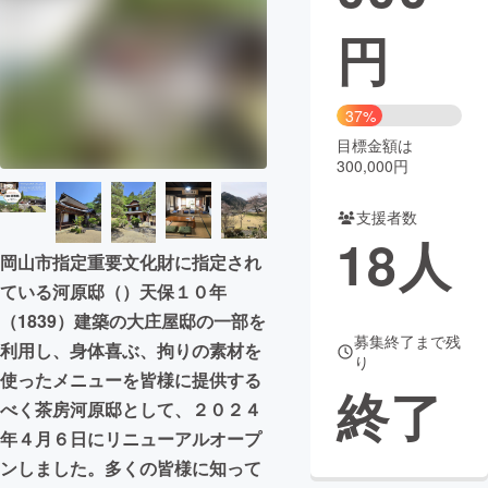
円
まちづくり・地域活性化
CAMPFIRE for Social Good
CAMPFIRE Creation
37%
CAMPFIREふるさと納税
machi-ya
コミュニティ
目標金額は
300,000円
支援者数
18
人
岡山市指定重要文化財に指定され
ている河原邸（）天保１０年
（1839）建築の大庄屋邸の一部を
募集終了まで残
利用し、身体喜ぶ、拘りの素材を
り
使ったメニューを皆様に提供する
終了
べく茶房河原邸として、２０２４
年４月６日にリニューアルオープ
ンしました。多くの皆様に知って