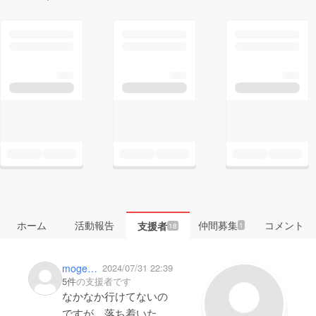
ホーム
活動報告
仲間募集
コメント
支援者
1
18
mogehabaguri
2024/07/31 22:39
5件
の支援者です
なかなか行けてないの
ですが、落ち着いたら