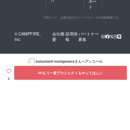
ポー
ト
「QRコード」は株式会社デンソーウェーブの登録商標です。
© CAMPFIRE,
会社概
採用情
パートナー
Inc.
要
報
募集
katsutoshi teshigawara
さんへアンコール
もう一度プロジェクトをやってほしい
2