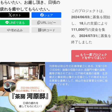
もらいたい、お越し頂き、日頃の
疲れを癒やしてもらいたい。
このプロジェクトは、
ポスト
シェア
2024/06/03
に募集を開始
LINEで送る
URLコピー
し、
18
人の支援により
111,000
円の資金を集
埋め込み
QRコード
め、
2024/07/31
に募集を
終了しました
もう一度プロジェク
トをやってほしい