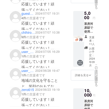
す。
選
択
応援しています！頑
す
る
張ってください！
5,0
guested22c70f6894
2024/07/07 19:31
00
4件
の支援者です
円
応援しています！頑
茶房河
原邸で
張ってください！
使用で
chihiro414
2024/07/07 10:38
またお会いできる日を
きる飲
9件
の支援者です
支援
食チ
楽しみにしています
者：
応援しています！頑
ケット
11人
^_^
3,000円
張ってください！
お届
分＋五
user_bffa6ee82d14
2024/07/05 16:29
け予
秋に岡山に行きます楽
穀米
定：
1件
の支援者です
500g ※
2024
しみです！
応援しています！頑
年09
チケッ
こ
月
トの使
張ってください！
の
リ
用期限
user_31fda867fca4
2024/06/28 19:47
タ
ー
は2024
ン
1件
の支援者です
詳細を見る
を
年9月1
選
地域の文化を守ること
択
日〜
す
る
と、笑顔のおもてなし
2025年
zero615
2024/06/23 19:19
10,
8月31日
とても落ち着く空間。
の1年間
000
1件
の支援者です
円
これからも末長くこの
となり
応援しています！頑
茶房河
ます ※
環境が続いていきます
張ってください！
原邸で
チケッ
使用で