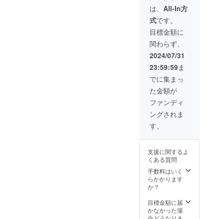
掲載内
は、
All-In方
容は支
式
です。
援を頂
いた企
目標金額に
業様の
関わらず、
法人名
になり
2024/07/31
ます
23:59:59
ま
（ロゴ
でも
でに集まっ
OK） ※
た金額が
クラウ
ドファ
ファンディ
ンディ
ングされま
ング終
了後別
す。
途掲載
内容に
関して
支援に関するよ
お伺い
くある質問
させて
頂きま
手数料はいく
す。 ※
らかかります
クラウ
か？
ドファ
ンディ
目標金額に届
ング終
かなかった場
了後別
合どうなりま