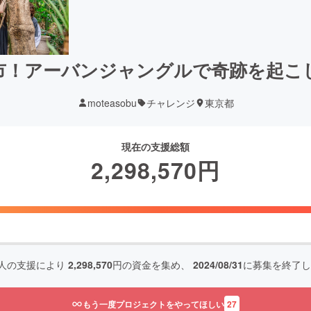
市！アーバンジャングルで奇跡を起こ
moteasobu
チャレンジ
東京都
現在の支援総額
2,298,570
円
人の支援により
2,298,570
円の資金を集め、
2024/08/31
に募集を終了し
もう一度プロジェクトをやってほしい
27