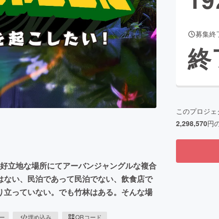
募集終
CAMPFIRE for Social Good
CAMPFIRE Creation
終
CAMPFIREふるさと納税
machi-ya
コミュニティ
このプロジェ
2,298,570
円
分の好立地な場所にてアーバンジャングルな複合
はない、民泊であって民泊でない、飲食店で
り立っていない。でも竹林はある。そんな場
ピー
埋め込み
QRコード