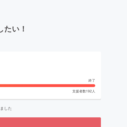
したい！
終了
支援者数
192
人
ました