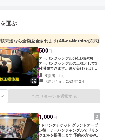
を選ぶ
金額未達なら全額返金されます
(All-or-Nothing方式)
500
円
アーバンジャングル5秒王様体験
アーバンジャングルの王様として5
秒滞在できます。運が良ければ5秒
以内に人口滝の前でみんなで胴上
支援者：1人
げ、あなたのスマホで記念撮影しま
お届け予定：2024年12月
す 予約の方法やその他詳細について
はメールにてご案内致します ＊有効
期限：2024年12月末日
このリターンを選択する
る
1,000
円
1ドリンクチケット グランドオープ
ン後、アーバンジャングルでドリン
ク１杯を提供します 予約の方法やそ
の他詳細についてはメールにてご案