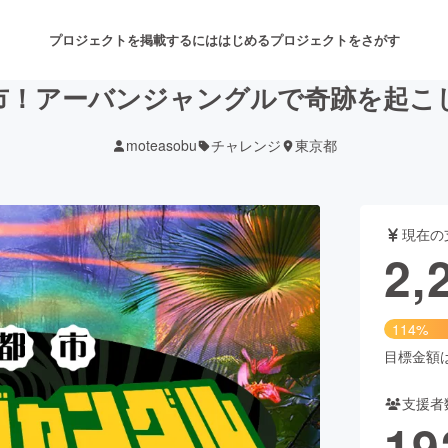
プロジェクトを掲載するには
はじめる
プロジェクトをさがす
市！アーバンジャングルで奇跡を起こ
moteasobu
チャレンジ
東京都
注目のリターン
注目の新着プロジェクト
募集終了が近いプロジェクト
も
現在の
音楽
舞台・パフォーマンス
2,
ゲーム・サービス開発
フード・飲食店
114%
書籍・雑誌出版
アニメ・漫画
目標金額は2
支援者
チャレンジ
ビューティー・ヘルスケ
19