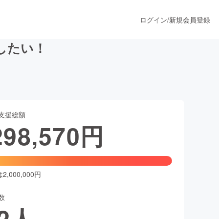
ログイン
/
新規会員登録
したい！
うすぐ公開されます
支援総額
プロダクト
298,570
円
ファッション
スポーツ
,000,000円
数
ア
ソーシャルグッド
2
人