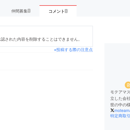
仲間募集
コメント
1
1
承認された内容を削除することはできません。
※投稿する際の注意点
モテアマ
立した会
世の中の
moteam
特定商取