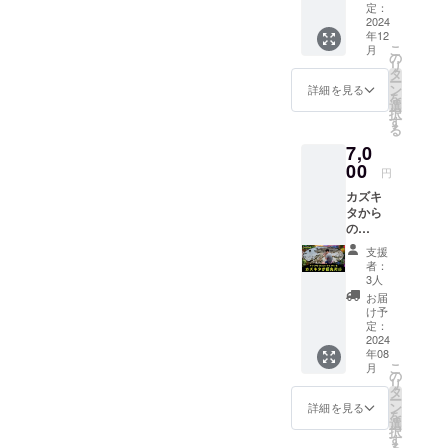
に参加
申し出
定：
できる
2024
くださ
年12
権利
い。 ※
こ
月
パー
公序良
の
リ
ティー
俗に反
タ
ー
や人と
する内
ン
詳細を見る
を
絡むの
容、法
選
択
が苦手
令に違
す
る
な陰の
反する
7,0
方へお
内容な
すすめ
00
どはお
円
お部屋
受けで
カズキ
ツアー
きませ
タから
や裏
ん。 ※
の
話、周
備考欄
slack,LI
辺地域
に名前
支援
NEなど
の耳寄
を記入
者：
優先的
り情報
してく
3人
に対応
まで、
ださ
お届
しても
このツ
い。
け予
らえる
アーに
定：
権利
2024
参加す
年08
(1ヶ月
れば
こ
月
間) 多忙
アーバ
の
リ
すぎて
ンジャ
タ
ー
カズキ
ングル
ン
詳細を見る
を
タ氏か
の全貌
選
択
ら連絡
が明ら
す
る