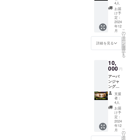
ら記名
メール
4人
(小)でき
にてご
お届
る権利
案内さ
け予
アーバ
せて頂
定：
ンジャ
2024
きま
年12
ングル
す。
こ
月
の屋内
の
リ
どこか
タ
ー
に最大
ン
詳細を見る
を
5cm四
選
択
方であ
す
る
なたの
10,
お名前
をマッ
000
円
キーで
アーバ
記載で
ンジャ
きます
ングル
＊記載
のどこ
有効期
支援
かに自
限：
者：
ら記名
2024年
4人
(大)でき
12月末
お届
る権利
日
け予
アーバ
定：
ンジャ
2024
年12
ングル
こ
月
の屋内
の
リ
どこか
タ
ー