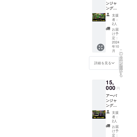
ンジャ
つでも
ングル
出し入
から竹
れ自由
支援
を10本
です。
者：
伐採し
郵便物
2人
てお持
の確保
お届
ち帰り
もでき
け予
してい
る限り
定：
い権利
2024
やりま
年10
既に伐
す。 ※
こ
月
採済み
アーバ
の
リ
の竹に
ンジャ
タ
ー
も適応
ングル
ン
詳細を見る
を
されま
が土に
選
択
す。竹
還る際
す
る
の状態
は半年
15,
や長さ
前にお
によっ
000
知らせ
円
て10本
します
アーバ
以上欲
ンジャ
しい場
ングル
合は、
内のど
現場で
支援
こでも
応相談
者：
瞑想・
可能で
2人
ヨガを
す。 予
お届
しても
約の方
け予
いい権
法やそ
定：