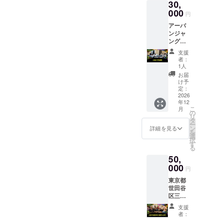
30,
書き直
しま
000
円
す。 ※
アーバ
紙以外
ンジャ
の素材
ングル
でのご
に10泊
希望の
支援
できる
場合備
者：
権利 ＊
考欄に
1人
有効期
ご記入
お届
限：
くださ
け予
2026年
い ※サ
定：
12月末
2026
イズは
年12
日
34cm×
こ
月
136cm
の
リ
まで ※
タ
ー
詳細は
ン
詳細を見る
を
みょん
選
択
太郎と
す
る
決めて
50,
くださ
000
い
円
東京都
世田谷
区三軒
茶屋の
支援
友達を
者：