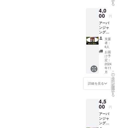
法やそ
申し出
す
る
の他詳
くださ
4,0
細につ
い。
いては
00
円
メール
アーバ
にてご
ンジャ
案内致
ングル
します
メン
。 ＊有
支援
バーの
効期
者：
いっ
限：
6人
ちー
2024年
お届
が、あ
12月末
け予
なたの
日 ※公
定：
ために
2024
序良俗
年11
長文レ
に反す
こ
月
ポート
る内
の
リ
を書き
容、法
タ
ー
ます。
令に違
ン
詳細を見る
を
イベン
反する
選
択
トの体
内容な
す
る
験記や
どはお
4,5
告知記
受けで
事をは
00
きませ
円
じめ、
ん。
アーバ
インタ
ンジャ
ビュー
ングル
や読書
メン
感想文