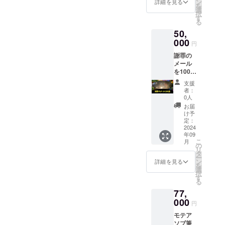
ン
詳細を見る
を
からの
選
択
お手
す
る
紙、肩
50,
揉み、
手料理
000
円
付き 特
謝罪の
別オプ
メール
ション
を100通
とし
お送り
て、ゆ
支援
しま
うこ同
者：
す。 心
窓会に
0人
のこ
参加し
お届
もった
たゆう
け予
謝罪の
こは、
定：
メール
2024
いつで
年09
を100通
もアー
こ
月
お送り
バン
の
リ
しま
ジャン
タ
ー
す。謝
グルに
ン
詳細を見る
を
罪内容
ご飯を
選
択
は全て
作りに
す
る
異なり
来れる
77,
ます。
ように
000
なりま
円
す。
モテア
【概
ソブ筆
要】 ■