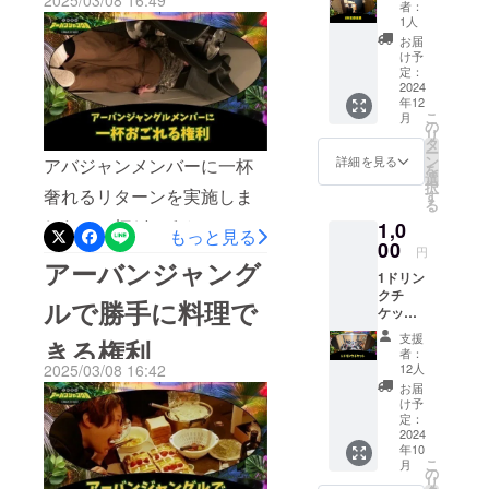
2025/03/08 16:49
者：
できる権利のリ
アーバ
1人
ンジャ
お届
ターンを実施しま
ングル
け予
の王様
定：
として5
2024
した！
年12
秒滞在
こ
月
できま
の
リ
す。運
タ
ー
が良け
ン
詳細を見る
アバジャンメンバーに一杯
を
れば5秒
選
択
以内に
奢れるリターンを実施しま
す
る
人口滝
した！一杯どころかいっぱ
1,0
の前で
もっと見る
みんな
00
円
い飲まされたようでした
で胴上
アーバンジャング
1ドリン
げ、あ
クチ
なたの
ルで勝手に料理で
ケット
スマホ
グラン
で記念
支援
きる権利
ドオー
撮影し
者：
プン
ます 予
12人
2025/03/08 16:42
後、
約の方
お届
アーバ
法やそ
け予
ンジャ
の他詳
定：
ングル
2024
細につ
年10
でドリ
いては
こ
月
ンク１
メール
の
リ
杯を提
にてご