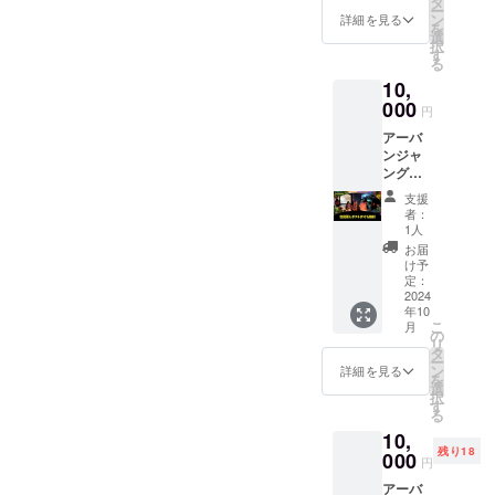
タ
ー
が土に
2025年
ン
詳細を見る
を
還るま
12月末
選
択
で住民
日 ※食
す
る
票を置
べれな
10,
けま
いも
す。 い
000
の、ア
円
つでも
レル
アーバ
出し入
ギーが
ンジャ
れ自由
あるの
ングル
です。
もは事
に住民
郵便物
前にお
支援
票とポ
の確保
申し出
者：
ストを
もでき
くださ
1人
置ける
る限り
い。 ※
お届
権利 東
やりま
人に
け予
京都世
す。 ※
定：
よって
田谷区
2024
アーバ
コース
年10
にある
ンジャ
内容は
こ
月
アーバ
ングル
の
異な
リ
ンジャ
が土に
タ
り、基
ー
ングル
還る際
ン
本はお
詳細を見る
を
が土に
は半年
選
任せと
択
還るま
前にお
す
なりま
る
で住民
知らせ
す。
10,
票とポ
します
残り18
ストを
000
円
置けま
アーバ
す。 い