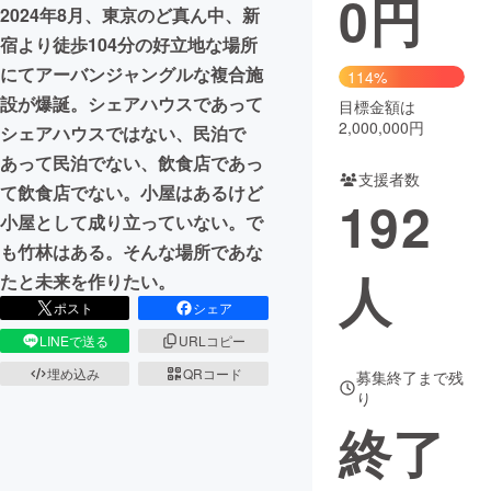
0
円
2024年8月、東京のど真ん中、新
まちづくり・地域活性化
宿より徒歩104分の好立地な場所
にてアーバンジャングルな複合施
114%
設が爆誕。シェアハウスであって
目標金額は
CAMPFIRE for Social Good
CAMPFIRE Creation
2,000,000円
シェアハウスではない、民泊で
CAMPFIREふるさと納税
machi-ya
コミュニティ
あって民泊でない、飲食店であっ
支援者数
て飲食店でない。小屋はあるけど
192
小屋として成り立っていない。で
も竹林はある。そんな場所であな
人
たと未来を作りたい。
ポスト
シェア
LINEで送る
URLコピー
埋め込み
QRコード
募集終了まで残
り
終了