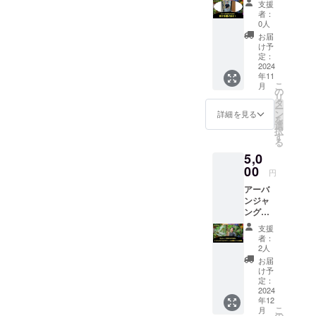
支援
バーの
など幅
者：
ゲンツ
広く対
0人
があな
応可能
お届
たのた
です。
け予
めに何
いっ
定：
でも運
2024
ちーの
年11
びます
執筆実
こ
月
スク
績につ
の
リ
ワット
いては
タ
ー
200キロ
本プロ
ン
詳細を見る
を
の記録
ジェク
選
択
を持つ
トの活
す
る
ゲンツ
動報告
5,0
は重い
にURL
ものを
00
を記載
円
運ぶの
してお
アーバ
が得意
りま
ンジャ
です。
す。 ※
ングル
洗濯機
備考欄
メン
なら排
に名前
支援
バーの
水ホー
を記入
者：
たん
スをつ
してく
2人
にぃ～
けてく
ださ
お届
が、あ
れた
い。
け予
なたの
り、気
定：
マッチ
2024
の利い
年12
ングサ
た事を
こ
月
イトの
してく
の