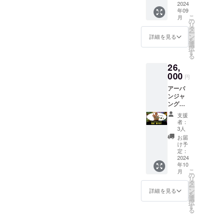
利 日時
2024
の他詳
年09
を問わ
細につ
こ
月
ずいつ
いては
の
リ
でも利
メール
タ
ー
用可
にてご
ン
詳細を見る
を
能。
案内致
選
択
シャ
します
す
る
ワー・
26,
トイレ
など
000
円
も、も
アーバ
ちろん
ンジャ
利用可
ングル
能。 ＊
メン
有効期
支援
バーの
限：
者：
みょん
2100年
3人
太郎が
12月末
お届
あなた
日
け予
のご希
定：
望に応
2024
年10
じた看
こ
月
板をお
の
リ
書きし
タ
ー
ます。
ン
詳細を見る
を
満足い
選
択
ただけ
す
る
るまで