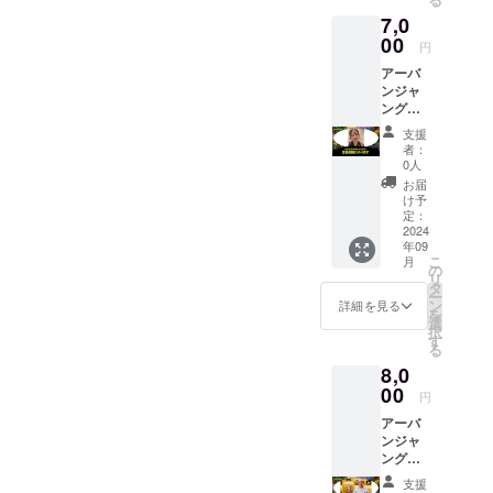
が返っ
かに！
7,0
てこ
予約の
ず、仕
00
方法や
円
事が
その他
アーバ
滞って
詳細に
ンジャ
る方は
ついて
ングル
こちら
はメー
メン
をお勧
ルにて
支援
バーの
めしま
ご案内
者：
すみれ
す！ ＊
致しま
0人
があな
備考欄
す ＊有
お届
たの恋
にお名
効期
け予
愛相談
前をご
定：
限：
に1時間
2024
記載く
2025年
年09
のりま
ださい
12月末
こ
月
す。 相
の
日
リ
談に
タ
ー
のって
ン
詳細を見る
を
もらう
選
択
だけで
す
る
なく、
8,0
可愛い
すみれ
00
円
と会っ
アーバ
て仲良
ンジャ
くなる
ングル
大チャ
メン
ンス！
支援
バーで