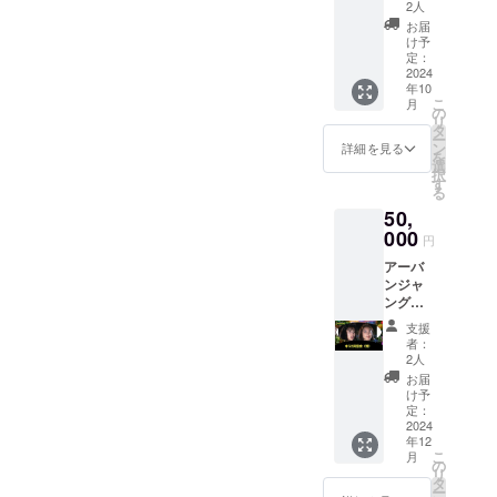
100人紹
2人
介しま
お届
す カズ
け予
キタを
定：
はじ
2024
年10
め、三
こ
月
茶に長
の
リ
く住ん
タ
ー
できた
ン
詳細を見る
を
人が自
選
択
信を
す
る
持って
50,
紹介で
きる友
000
円
達を紹
アーバ
介しま
ンジャ
す 友達
ングル
100人を
史上初
コスパ
支援
のゆう
よく作
者：
こ同窓
りたい
2人
会に参
人にお
お届
加でき
すすめ
け予
る権利
＊有効
定：
（特別
2024
期限：
年12
オプ
2024年
こ
月
ション
12月末
の
リ
付き）
日
タ
ー
我が子