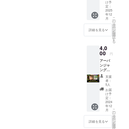
の参加
一緒に
※ご自身
け予
権 １ド
食べる
定：
の交通
リンク
2025
とより
費・当
年12
１品付
美味し
日の飲
こ
月
き 予約
いで
の
食費は
リ
の方法
す。 ＊
タ
自己負
ー
やその
有効期
ン
担とな
詳細を見る
を
他詳細
限：
選
りま
択
につい
2027年
す
す。予
る
ては
12月末
めご了
4,0
メール
日
承くだ
にてご
00
さい。
円
案内致
※20歳未
アーバ
します
満の者
ンジャ
。 ＊有
による
ングル
効期
飲酒は
メン
限：
法令で
支援
バーの
2025年
禁止さ
者：
あいこ
12月末
5人
れてい
が、15
日 ※食
ます。
お届
分あな
べれな
け予
20歳未
たを全
いも
定：
満の方
力で
2024
の、ア
はこの
年12
マッ
レル
リター
こ
月
サージ
ギーが
の
ンを選
リ
しま
あるの
タ
択でき
ー
す。予
もは事
ン
詳細を見る
ませ
を
約の方
前にお
選
ん。
択