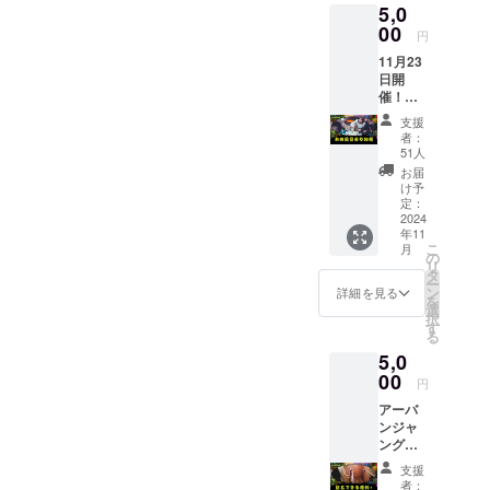
5,0
どはお
00
受けで
円
きませ
11月23
ん。 ※
日開
備考欄
催！
に名前
アーバ
を記入
支援
ンジャ
してく
者：
ングル
ださ
51人
お披露
い。 ＊
お届
目会に
有効期
け予
参加で
定：
限：
きる権
2024
2026年
年11
利 アー
12月末
こ
月
バン
の
日
リ
ジャン
タ
ー
グルの
ン
詳細を見る
を
お披露
選
択
目会に
す
る
参加で
5,0
きます
開催時
00
円
間、
アーバ
アーバ
ンジャ
ンジャ
ングル
ングル
のどこ
の住所
支援
かに自
は別途
者：