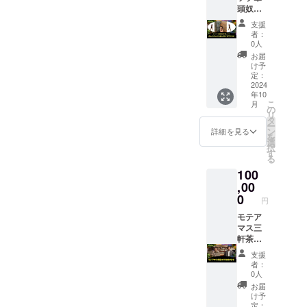
頭奴隷
日付
の僕、
ゆうこ
支援
ぞのが
達と相
者：
げんご
談しま
0人
さんの
す ■時
お届
ために
間 ゆ
け予
何でも
定：
うこ達
やりま
2024
と相談
年10
す 1日
します
こ
月
だけあ
の
■持物
リ
なたの
タ
昔の思
ー
好きな
ン
い出の
詳細を見る
を
ように
選
写真 ＊
択
好きな
す
有効期
る
ことを
限：
100
好きな
2025年
だけし
,00
12月末
てくだ
0
日
円
さい。
何して
モテア
も大丈
マス三
夫で
軒茶屋
す。ほ
を命懸
支援
んと
けでお
者：
に、ほ
片付け
0人
んとに
します
お届
何して
アーバ
け予
も大丈
ンジャ
定：