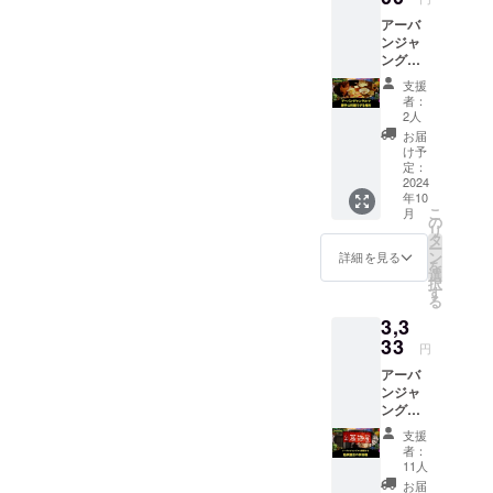
う。 予
アーバ
約の方
ンジャ
法やそ
ングル
の他詳
のキッ
細につ
支援
チンを
いては
者：
使って
メール
2人
勝手に
にてご
お届
料理し
案内い
け予
てもい
たしま
定：
い権利
2024
す。 ※
年10
冷蔵庫
有効期
こ
月
の中も
限：
の
リ
のを勝
2024年
タ
ー
手に
12月末
ン
詳細を見る
を
使って
日 ※場
選
択
もいい
所は東
す
る
です。
京23区
3,3
（賞味
内に限
期限・
33
定いた
円
消費期
します
アーバ
限が近
（推
ンジャ
いもの
奨：駒
ングル
から使
澤大
で初め
いま
学・三
支援
て開催
しょ
軒茶屋
者：
する色
う） み
区
11人
欲屋台
んなで
域）。
お届