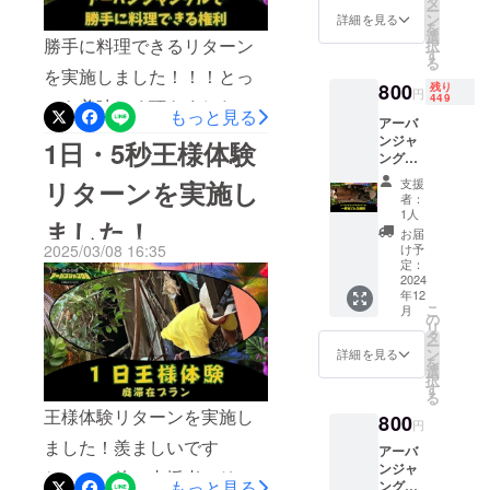
タ
ー
供しま
案内致
ン
詳細を見る
を
す 予約
します
選
勝手に料理できるリターン
択
の方法
＊有効
す
る
やその
期限：
を実施しました！！！とっ
他詳細
2024年
800
残り
円
449
につい
ても美味しく頂きました！
12月末
もっと見る
ては
日
アーバ
そのほかの支援者のリター
メール
ンジャ
1日・5秒王様体験
にてご
ングル
ンも随時実施したします！
案内致
メン
支援
リターンを実施し
します
バーの
者：
＊有効
きーむ
1人
ました！
期限：
ら、キ
お届
2025年
ヨ、げ
け予
2025/03/08 16:35
12月末
んとぉ
定：
日
～、カ
2024
年12
ズキタ
こ
月
のうち
の
リ
一人に
タ
ー
一杯お
ン
詳細を見る
を
ごるこ
選
択
とがで
す
る
きる権
王様体験リターンを実施し
800
利 ＊有
円
効期
ました！羨ましいです
アーバ
限：
ンジャ
2024年
ね。。。他の支援者のリ
もっと見る
ングル
12月末