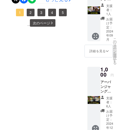
メン
ターンも随時対応させてい
日
支援
バーの
者：
ただきます！
1
2
3
4
5
きーむ
1人
ら、キ
お届
ヨ、げ
次のページ
け予
...
んとぉ
定：
～、カ
2024
年09
ズキタ
こ
月
のうち
の
リ
一人に
タ
ー
いっぱ
ン
詳細を見る
を
いおご
選
択
ること
す
る
ができ
1,0
る権利
00
円
アーバ
ンジャ
ングル
メン
支援
バーの
者：
あいこ
6人
があな
お届
たのケ
け予
ツを
定：
ブッ叩
2024
年12
きま