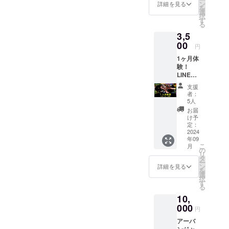
に最大
ン
詳細を見る
を
15cm四
選
択
方であ
す
る
なたの
3,5
お名前
をマッ
00
円
キーで
1ヶ月体
記載で
験！
きます
LINEグ
＊記載
ループ
有効期
支援
住民
限：
者：
アーバ
2024年
5人
ンジャ
12月末
お届
ングル
日
け予
の住民
定：
LINEグ
2024
年09
ループ
こ
月
に1ヶ月
の
リ
間ご招
タ
ー
待。 密
ン
詳細を見る
を
林都市
選
択
の様子
す
る
をお楽
10,
しみく
ださい
000
円
＊備考
アーバ
欄に
ンジャ