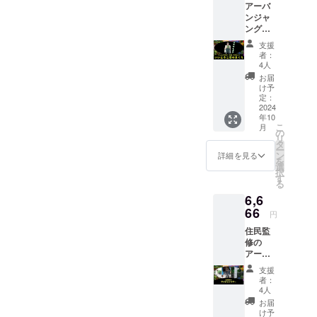
アーバ
達と相
※備考欄
ンツと
ンジャ
談しま
に名前
相談し
ングル
す ■時
を記入
てくだ
メン
間 ゆ
してく
さい
支援
バーの
うこ達
ださ
者：
みょん
と相談
い。
4人
太郎
します
お届
が、1時
■持物
け予
間全力
昔の思
定：
であな
2024
い出の
年10
たのい
写真
こ
月
いとこ
の
リ
ろを探
タ
ー
しまく
ン
詳細を見る
を
り、褒
選
択
めまく
す
る
り、モ
6,6
チベを
アゲア
66
円
ゲにし
住民監
ます。
修の
叱られ
アーバ
る方が
ンジャ
モテべ
支援
ングル
が上が
者：
のスペ
る方
4人
シャル
は、事
お届
ツアー
前にお
け予