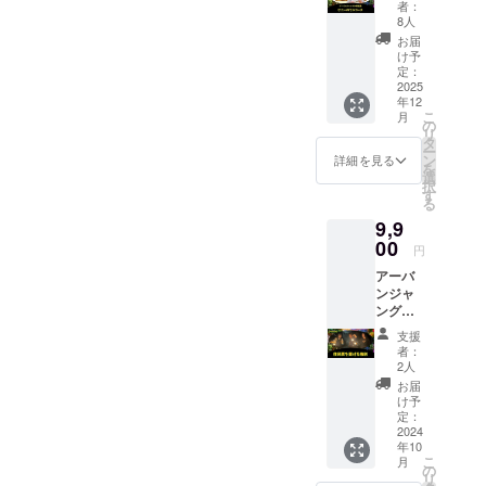
仲良く
者：
元ドバ
なった
8人
イの寿
ら継続
お届
司職人
的に話
け予
ケニー
を聞い
定：
が、あ
2025
てくれ
年12
なたに
ます。
こ
月
合わせ
＊有効
の
リ
たフル
期限：
タ
ー
コース
2024年
ン
詳細を見る
を
を、
12月末
選
択
アーバ
日 ※公
す
る
ンジャ
序良俗
9,9
ングル
に反す
で振る
00
る内
円
舞いま
容、法
アーバ
す 予約
令に違
ンジャ
の方法
反する
ングル
やその
内容な
に住民
他詳細
どはお
支援
票を置
につい
受けで
者：
ける権
ては
きませ
2人
利 東京
メール
ん。
お届
都世田
にてご
け予
谷区に
案内致
定：
ある
2024
します
年10
アーバ
。 ＊有
こ
月
ンジャ
効期
の
リ
ングル
限：