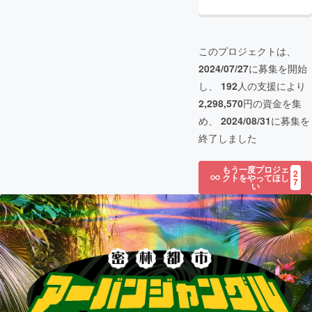
このプロジェクトは、
2024/07/27
に募集を開始
し、
192
人の支援により
2,298,570
円の資金を集
め、
2024/08/31
に募集を
終了しました
もう一度プロジェ
2
クトをやってほし
7
い