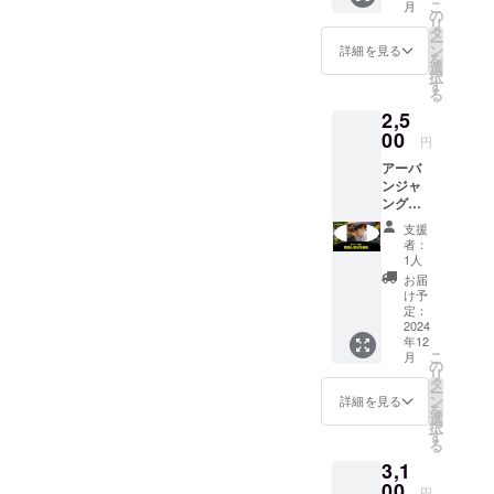
こ
月
す。日
の
リ
常に気
タ
ー
合いが
ン
詳細を見る
を
必要な
選
択
方にお
す
る
すすめ
2,5
です。
＊有効
00
円
期限：
アーバ
2024年
ンジャ
12月末
ングル
日 ※公
メン
序良俗
支援
バーの
に反す
者：
ガイ
る内
1人
（熊谷
容、法
お届
宏彰）
令に違
け予
と夜通
反する
定：
しでお
2024
内容な
年12
酒を飲
どはお
こ
月
めま
受けで
の
リ
す。 一
きませ
タ
ー
緒に自
ん。
ン
詳細を見る
を
分語り
選
択
で夜を
す
る
明かし
3,1
てみま
しょ
00
円