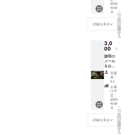
夫です
ングル
2024
年09
よ。 痛
メン
こ
月
みにも
バーが
の
リ
ある程
総出動
タ
ー
度耐え
して、
ン
詳細を見る
を
ます。
モテア
選
択
全身が
マス三
す
る
汗だく
軒茶屋
3,0
になる
のお片
力作業
付けを
00
円
と単純
やりま
謝罪の
作業が
す 対象
メール
得意で
範囲や
をお送
す。 リ
期間な
りしま
モコン
ど、そ
支援
す。
と一緒
の他詳
者：
CAMPF
に写真
細につ
2人
IREメッ
を撮る
いては
お届
セージ
と興奮
メール
け予
にて謝
しま
にてご
定：
罪の
2024
す。 ※
案内致
年09
メール
公序良
します
こ
月
をお送
俗に反
＊有効
の
リ
り致し
する内
期限：
タ
ー
ます
容、法
2024年
ン
詳細を見る
を
令に違
10月末
選
択
反する
日
す
る
内容な