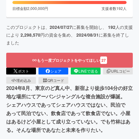
目標金額
2,000,000
円
支援者数
192
人
このプロジェクトは、
2024/07/27
に募集を開始し、
192
人の支援
により
2,298,570
円の資金を集め、
2024/08/31
に募集を終了し
ました
もう一度プロジェクトをやってほしい
27
ポスト
シェア
LINEで送る
URLコピー
埋め込み
QRコード
2024年8月、東京のど真ん中、新宿より徒歩104分の好立
地な場所にてアーバンジャングルな複合施設が爆誕。
シェアハウスであってシェアハウスではない、民泊で
あって民泊でない、飲食店であって飲食店でない。小屋
はあるけど小屋として成り立っていない。でも竹林はあ
る。そんな場所であなたと未来を作りたい。