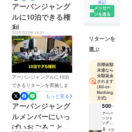
名前を一文字指定できる権
表記
会社です。
アーバンジャング
メッセー
世の中の
利」リターンを実施しまし
ジを送る
ルに10泊できる権
様々なこと
た！本リターンは2名の方が
をモテアソ
利
支援をしていただきまし
んでいきま
2025/03/08 16:51
た。ありがとうございま
す。
リターンを
す！そして、一文字は
選ぶ
「然」で決定しました！も
う1名の方は「お任せしま
目標金額
す」とのことなので、アー
未達なら
全額返金
バンジャングルメンバーで
アーバンジャングルに10泊
されます
熟考のうえ、またご報告さ
できるリターンを実施しま
(All-or-
せてもらいます。ではま
Nothing
した！夜な夜な麻雀を楽し
もっと見る
方式)
た！
んでいました！！！
アーバンジャング
500
円
アーバ
ルメンバーにいっ
ンジャ
ングル5
ぱいおごることが
秒王様
支援
体験