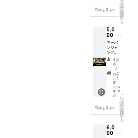
リ
プロ
れま
タ
ー
フィー
す。 ※1
ン
詳細を見る
を
ルを全
人では
選
択
力で添
50キロ
す
る
削して
くらい
5,0
モテモ
までが
テにし
00
限界で
円
ます。
す。そ
アーバ
プロ
れ以上
ンジャ
フィー
はみん
ングル
ル写真
なで力
史上初
の撮影
を合わ
支援
のゆう
も希望
せま
者：
こ同窓
される
しょう
4人
会に参
方は、
※「運ぶ
お届
加でき
事前に
ため」
け予
る権利
お申し
定：
だけに
我が子
2024
出くだ
呼ぶ場
年10
からの
さい。
合は
こ
月
お手
※希望が
の
「駒沢
リ
紙、肩
あれば
タ
大学
ー
揉み、
マッチ
ン
駅」か
詳細を見る
を
手料理
ングサ
選
らの交
択
付き
イトで
す
通費を
る
【概
の体験
いただ
6,0
要】 ■
談をお
きます
日付
00
話しし
※量や個
円
ゆうこ
ます。
数はゲ