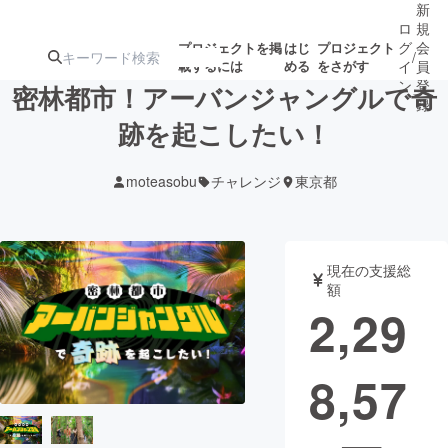
新
ロ
規
グ
会
プロジェクトを掲
はじ
プロジェクト
/
載するには
める
をさがす
イ
員
ン
登
密林都市！アーバンジャングルで奇
録
跡を起こしたい！
人気のプロ
注目のリ
注目の新着プロ
募集終了が近いプ
もうすぐ公開
moteasobu
チャレンジ
東京都
ジェクト
ターン
ジェクト
ロジェクト
されます
アート・写真
音楽
現在の支援総
額
2,29
テクノロジー・ガジェット
ゲーム・サ
8,57
映像・映画
書籍・雑誌
ビジネス・起業
チャレンジ