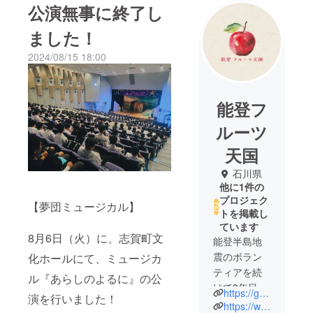
公演無事に終了し
ました！
2024/08/15 18:00
能登フ
ルーツ
天国
石川県
他に1件の
プロジェク
【夢団ミュージカル】
トを掲載し
ています
8月6日（火）に、志賀町文
能登半島地
震のボラン
化ホールにて、ミュージカ
ティアを続
ル『あらしのよるに』の公
けて3年目。
https://garden-of-grace.com/
演を行いました！
地域の果樹
https://www.instagram.com/fruit_heaven2026/