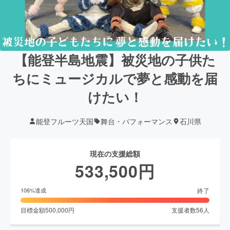
【能登半島地震】被災地の子供た
ちにミュージカルで夢と感動を届
けたい！
能登フルーツ天国
舞台・パフォーマンス
石川県
現在の支援総額
533,500
円
終了
106
%達成
目標金額
500,000
円
支援者数
56
人