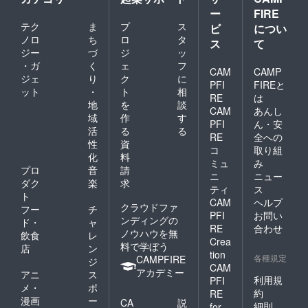
ー
FIRE
テク
ま
プ
ス
ビ
につい
ノロ
ち
ロ
タ
ス
て
ジー
づ
ジ
ッ
・ガ
く
ェ
フ
CAM
CAMP
ジェ
り
ク
に
PFI
FIREと
ット
・
ト
相
RE
は
地
を
談
CAM
あんし
域
作
す
PFI
ん・安
活
る
る
RE
全への
性
資
コ
取り組
化
料
ミュ
み
プロ
音
請
ニ
ニュー
ダク
楽
求
ティ
ス
ト
CAM
ヘルプ
クラウドファ
フー
チ
PFI
お問い
ンディングの
ド・
ャ
RE
合わせ
ノウハウを無
飲食
レ
Crea
料で学ぼう
店
ン
tion
各種規定
CAMPFIRE
ジ
CAM
アカデミー
アニ
ス
利用規
PFI
メ・
ポ
約
RE
漫画
ー
CA
説
細則
for