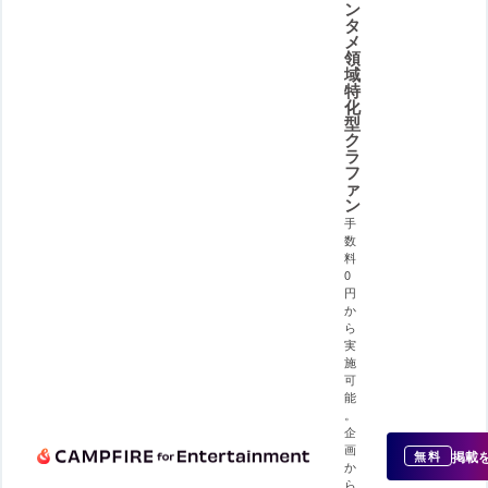
ン
タ
メ
領
域
特
化
型
ク
ラ
フ
ァ
ン
手
数
料
0
円
か
ら
実
施
可
能
。
企
画
掲載
無料
か
ら