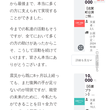
をHP及
000
法：文
支援画
円
から最後まで、本当に多く
び各
字のみ
面に
【志賀
SNSに
（都道
て、支
の方に支えられて実現する
町公演
掲載さ
府県、
援金額
ご招待
せてい
お名
ことができました。
の上乗
券】 8/6
ただき
前） ※
せも可
支援
に行わ
ます。
支援
能で
者：
れる志
今までの私達の活動もそう
掲載方
時、掲
2人
す。
賀町で
法：文
載を希
お届
ですが、全てにおいて多く
のご招
字のみ
望され
け予
待券を
（都道
定：
るお名
の方の助けがあったからこ
お送り
2024
府県、
前をご
年08
しま
お名
記入く
そ、こうして活動を続けて
こ
月
す。 普
前） ※
の
ださ
リ
段は見
支援
タ
い。な
いけます。皆さん本当にあ
ー
られな
時、掲
ン
お、記
詳細を見る
を
い公演
載を希
りがとうございます。
選
載が不
択
の本番
望され
す
要な方
る
を会場
るお名
は空欄
10,
震災から既に8ヶ月以上経っ
でご覧
前をご
のまま
いただ
000
記入く
でお進
円
ても、まだ復興の手が足り
けま
ださ
みくだ
【応援
す。 ・
い。な
さい。
ないのが現状ですが、能登
プラ
日時：
お、記
※支援画
ン】 感
令和6年
載が不
面に
の未来のために、今私たち
謝の気
8月6日
要な方
て、支
支援
持ちを
（火曜
は空欄
ができることを日々全力で
援金額
者：
込め
日）
のまま
16人
の上乗
て、お