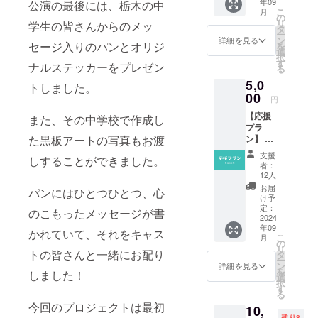
年09
セージ
公演の最後には、栃木の中
お名
こ
月
とオリ
前） ※
の
リ
学生の皆さんからのメッ
ジナル
支援
タ
ー
ステッ
時、掲
ン
詳細を見る
セージ入りのパンとオリジ
を
カーを
載を希
選
択
お送り
望され
す
ナルステッカーをプレゼン
る
しま
るお名
5,0
す。 ス
前をご
トしました。
テッ
00
記入く
円
カーの
ださ
【応援
サイズ
また、その中学校で作成し
い。な
プラ
は、
お、記
ン】 感
た黒板アートの写真もお渡
2.9cm×
載が不
謝の気
2.9cm
要な方
支援
しすることができました。
持ちを
です。
は空欄
者：
込め
※支援者
のまま
12人
て、お
様に希
でお進
お届
パンにはひとつひとつ、心
礼の
望を確
みくだ
け予
メッ
認し、
定：
さい。
のこもったメッセージが書
セージ
2024
お名前
※応援プ
年09
をお送
をHP及
ランは
かれていて、それをキャス
こ
月
りしま
び各
の
金額に
リ
す。 ※
トの皆さんと一緒にお配り
SNSに
タ
よるリ
ー
支援者
掲載さ
ン
ターン
詳細を見る
を
しました！
様に希
せてい
選
の違い
択
望を確
ただき
す
はあり
る
認し、
ます。
ませ
今回のプロジェクトは最初
10,
お名前
掲載方
ん。 ※
残り8