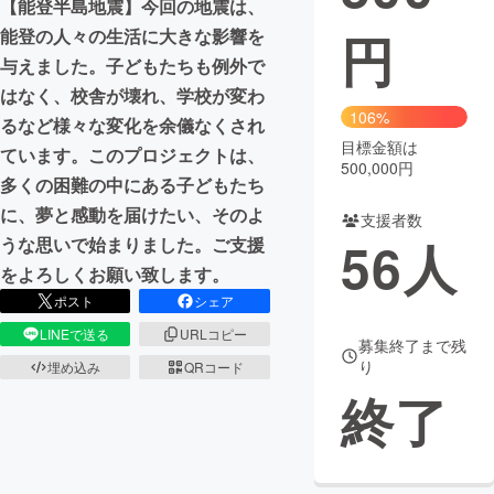
【能登半島地震】今回の地震は、
円
能登の人々の生活に大きな影響を
まちづくり・地域活性化
与えました。子どもたちも例外で
はなく、校舎が壊れ、学校が変わ
CAMPFIRE for Social Good
CAMPFIRE Creation
106%
るなど様々な変化を余儀なくされ
CAMPFIREふるさと納税
machi-ya
コミュニティ
目標金額は
ています。このプロジェクトは、
500,000円
多くの困難の中にある子どもたち
に、夢と感動を届けたい、そのよ
支援者数
56
人
うな思いで始まりました。ご支援
をよろしくお願い致します。
ポスト
シェア
LINEで送る
URLコピー
募集終了まで残
り
埋め込み
QRコード
終了