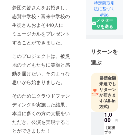
園を再生さ
特定商取引
夢団の皆さんをお招きし、
法に基づく
せるプロ
表記
ジェクトを
志賀中学校・富来中学校の
メッセー
始めまし
生徒さんおよそ440人に
ジを送る
ミュージカルをプレゼント
することができました。
リターンを
このプロジェクトは、被災
選ぶ
地の子どもたちに笑顔と感
動を届けたい、そのような
目標金額
思いから始まりました。
未達でも
リターン
が届きま
そのためにクラウドファン
す
(All-in
ディングを実施した結果、
方式)
本当に多くの方の支援をい
1,0
00
円
ただき、公演を実現するこ
【応援
とができました！
プラ