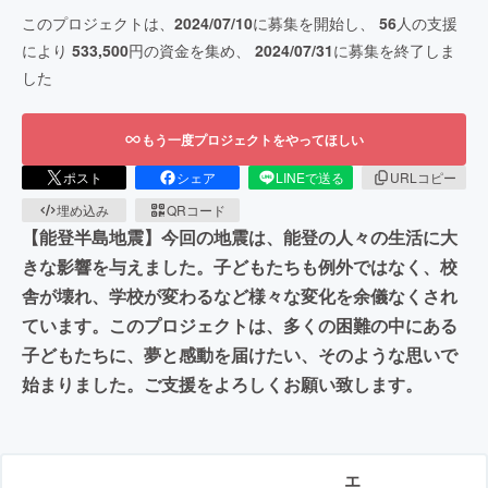
このプロジェクトは、
2024/07/10
に募集を開始し、
56
人の支援
により
533,500
円の資金を集め、
2024/07/31
に募集を終了しま
した
もう一度プロジェクトをやってほしい
ポスト
シェア
LINEで送る
URLコピー
埋め込み
QRコード
【能登半島地震】今回の地震は、能登の人々の生活に大
きな影響を与えました。子どもたちも例外ではなく、校
舎が壊れ、学校が変わるなど様々な変化を余儀なくされ
ています。このプロジェクトは、多くの困難の中にある
子どもたちに、夢と感動を届けたい、そのような思いで
始まりました。ご支援をよろしくお願い致します。
エ