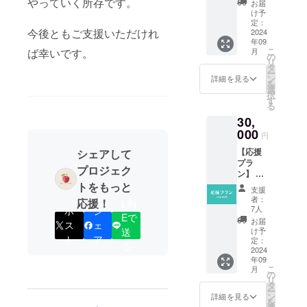
10:00-
やっていく所存です。
でお進
せも可
お届
礼の
11:45（
みくだ
け予
能で
メッ
開場
定：
さい。
す。
今後ともご支援いただけれ
セージ
2024
9:30）
※応援プ
年09
をお送
・場
ランは
こ
月
ば幸いです。
りしま
所：志
の
金額に
リ
す。 ※
賀町文
タ
よるリ
ー
支援者
化ホー
ン
ターン
詳細を見る
を
様に希
ル ※詳
選
の違い
択
望を確
細は
す
はあり
る
認し、
メール
ませ
30,
お名前
でご連
ん。 ※
をHP及
000
絡しま
支援画
円
び各
す。 ※
面に
【応援
シェアして
SNSに
支援者
て、支
プラ
掲載さ
様の交
援金額
プロジェク
ン】 感
せてい
通費や
の上乗
謝の気
トをもっと
ただき
滞在費
せも可
支援
持ちを
ます。
は各自
能で
者：
応援！
LIN
込め
掲載方
でご負
7人
ポ
シ
す。
Eで
て、お
法：文
担くだ
お届
ス
ェ
礼の
字のみ
さい。
け予
送
ト
ア
メッ
（都道
定：
※支援者
る
セージ
2024
府県、
様に希
年09
をお送
お名
望を確
こ
月
りしま
前） ※
の
認し、
リ
す。 ※
支援
タ
お名前
ー
支援者
時、掲
ン
をHP及
詳細を見る
を
様に希
載を希