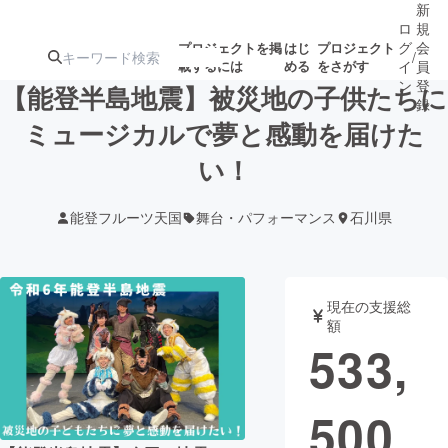
新
ロ
規
グ
会
プロジェクトを掲
はじ
プロジェクト
/
載するには
める
をさがす
イ
員
ン
登
【能登半島地震】被災地の子供たちに
録
ミュージカルで夢と感動を届けた
い！
人気のプロ
注目のリ
注目の新着プロ
募集終了が近いプ
もうすぐ公開
ジェクト
ターン
ジェクト
ロジェクト
されます
能登フルーツ天国
舞台・パフォーマンス
石川県
アート・写真
音楽
現在の支援総
テクノロジー・ガジェット
ゲーム・サ
額
533,
映像・映画
書籍・雑誌
500
ビジネス・起業
チャレンジ