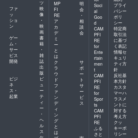
ツ
MP
明
プライ
Soci
ファ
映
FI
会
バシー
al
ッ
像
RE
・
ポリ
Goo
ショ
・
ア
相
シー
d
ン
映
カ
談
特定商
CAM
画
デ
会
取引法
PFI
ゲー
書
ミ
に基づ
RE
ム・
籍
ー
く表記
for
サー
・
と
情報セ
Ente
ビス
雑
は
キュリ
rtain
開発
誌
ク
サ
ティ方
men
出
ラ
ポ
針
t
版
ウ
ー
反社基
CAM
ビジ
ビ
ド
ト
本方針
PFI
ネ
ュ
フ
サ
カスタ
RE
ス・
ー
ァ
ー
マーハ
for
起業
テ
ン
ビ
ラスメ
Spor
ィ
デ
ス
ントに
ts
ー
ィ
対する
CAM
・
ン
考え方
PFI
ヘ
グ
クッ
RE
ル
と
キーポ
ふる
ス
は
リシー
さと
ケ
プ
実