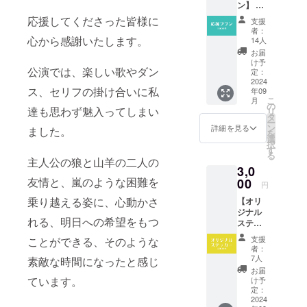
ン】 感
謝の気
応援してくださった皆様に
支援
持ちを
者：
込め
心から感謝いたします。
14人
て、お
お届
礼の
け予
公演では、楽しい歌やダン
メッ
定：
セージ
2024
ス、セリフの掛け合いに私
年09
をお送
こ
月
りしま
の
達も思わず魅入ってしまい
リ
す。 ※
タ
ー
支援者
ン
詳細を見る
ました。
を
様に希
選
択
望を確
す
る
認し、
主人公の狼と山羊の二人の
3,0
お名前
をHP及
友情と、嵐のような困難を
00
円
び各
乗り越える姿に、心動かさ
【オリ
SNSに
ジナル
掲載さ
れる、明日への希望をもつ
ステッ
せてい
カー】
ただき
支援
ことができる、そのような
感謝の
ます。
者：
気持ち
掲載方
7人
素敵な時間になったと感じ
を込め
法：文
お届
て、お
字のみ
ています。
け予
礼の
（都道
定：
メッ
2024
府県、