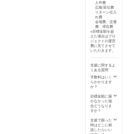
みくだ
人件費
要な方
せも可
さい。
広報/宣伝費
は空欄
能で
※支援画
リターン仕入
のまま
す。
面に
れ費
でお進
て、支
会場費、交通
みくだ
援金額
費、滞在費
さい。
の上乗
※目標金額を超
※応援プ
せも可
えた場合はプロ
ランは
能で
ジェクトの運営
金額に
す。
費に充てさせて
よるリ
いただきます。
ターン
の違い
はあり
支援に関するよ
ませ
くある質問
ん。 ※
支援画
手数料はいく
面に
らかかります
て、支
か？
援金額
の上乗
目標金額に届
せも可
かなかった場
能で
合どうなりま
す。
すか？
支援で困った
時はどこに相
談したらいい