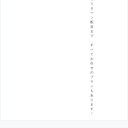
リ
タ
ー
ン
配
送
ま
で
、
す
べ
て
お
任
せ
の
プ
ラ
ン
も
あ
り
ま
す
！