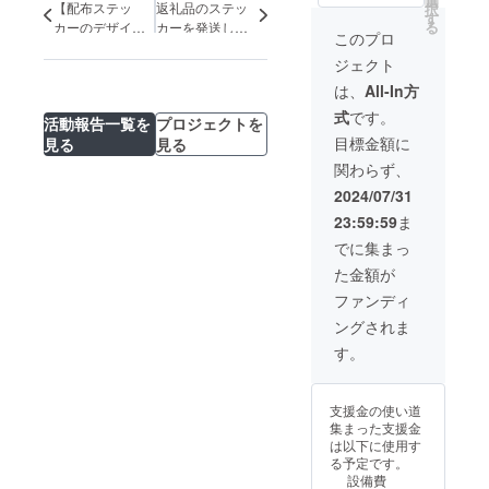
選
び各
【配布ステッ
返礼品のステッ
択
望を確
望され
す
SNSに
る
カーのデザイン
カーを発送しま
認し、
るお名
掲載さ
このプロ
決定！】
した！
お名前
前をご
せてい
ジェクト
をHP及
記入く
ただき
び各
ださ
ます。
は、
All-In方
SNSに
い。な
掲載方
式
です。
掲載さ
お、記
活動報告一覧を
プロジェクトを
法：文
せてい
載が不
字のみ
目標金額に
見る
見る
ただき
要な方
（都道
関わらず、
ます。
は空欄
府県、
掲載方
のまま
お名
2024/07/31
法：文
でお進
前） ※
23:59:59
ま
字のみ
みくだ
支援
（都道
さい。
時、掲
でに集まっ
府県、
※応援プ
載を希
た金額が
お名
ランは
望され
前） ※
金額に
るお名
ファンディ
支援
よるリ
前をご
ングされま
時、掲
ターン
記入く
載を希
の違い
ださ
す。
望され
はあり
い。な
るお名
ませ
お、記
前をご
ん。 ※
載が不
支援金の使い道
記入く
支援画
要な方
集まった支援金
ださ
面に
は空欄
は以下に使用す
い。な
て、支
のまま
る予定です。
お、記
援金額
でお進
設備費
載が不
の上乗