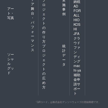
納税
ア
ロ
施
AD
アー
舞
ジ
事
FOR
ト・
台
ェ
例
ALL
写真
・
ク
HIO
パ
ト
KOS
フ
の
HI
ォ
作
JFA
ー
り
クラ
マ
方
ウド
ン
プ
統
ファ
ス
ロ
計
ン
ソー
ジ
デ
ディ
シャ
ェ
ー
ング
ル
ク
タ
mac
グッ
ト
hi-ya
ド
の
補助
広
金申
め
請サ
方
ポー
ト
「QRコード」は株式会社デンソーウェーブの登録商標です。