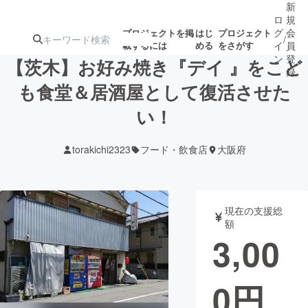
新
ロ
規
グ
会
プロジェクトを掲
はじ
プロジェクト
/
載するには
める
をさがす
イ
員
ン
登
【茨木】お好み焼き『デイ 』をこど
録
も食堂＆居酒屋として復活させた
い！
人気のプロ
注目のリ
注目の新着プロ
募集終了が近いプ
もうすぐ公開
ジェクト
ターン
ジェクト
ロジェクト
されます
torakichi2323
フード・飲食店
大阪府
アート・写真
音楽
現在の支援総
テクノロジー・ガジェット
ゲーム・サ
額
3,00
映像・映画
書籍・雑誌
0
円
ビジネス・起業
チャレンジ