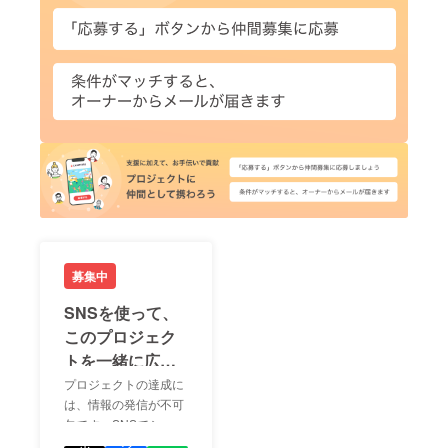
募集中
SNSを使って、
このプロジェク
トを一緒に広め
ましょう！
プロジェクトの達成に
は、情報の発信が不可
欠です。SNSでシェア
LIN
をして、あなたが応援
ポ
シ