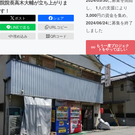
2024/05/30
に募集を開始
院院長高木大輔が立ち上がりま
し、
1
人の支援により
す！
3,000
円の資金を集め、
ポスト
シェア
2024/06/24
に募集を終了
LINEで送る
URLコピー
しました
埋め込み
QRコード
もう一度プロジェク
トをやってほしい