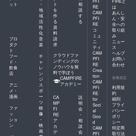
PFI
FIREと
ット
・
ト
相
RE
は
地
を
談
CAM
あんし
域
作
す
PFI
ん・安
活
る
る
RE
全への
性
資
コ
取り組
化
料
ミュ
み
プロ
音
請
ニ
ニュー
ダク
楽
求
ティ
ス
ト
CAM
ヘルプ
クラウドファ
フー
チ
PFI
お問い
ンディングの
ド・
ャ
RE
合わせ
ノウハウを無
飲食
レ
Crea
料で学ぼう
店
ン
tion
各種規定
CAMPFIRE
ジ
CAM
アカデミー
アニ
ス
利用規
PFI
メ・
ポ
約
RE
漫画
ー
CA
説
細則
for
ツ
MP
明
プライ
Soci
ファ
映
FI
会
バシー
al
ッ
像
RE
・
ポリ
Goo
ショ
・
ア
相
シー
d
ン
映
カ
談
特定商
CAM
画
デ
会
取引法
PFI