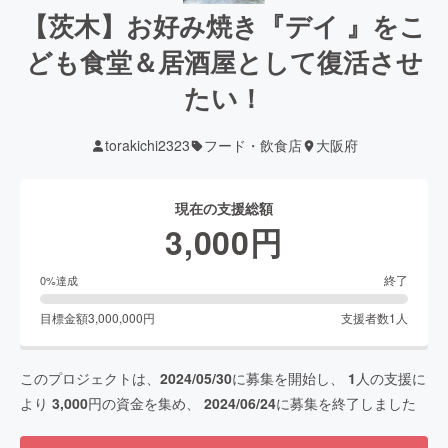
【茨木】お好み焼き『デイ 』をこ
ども食堂＆居酒屋として復活させ
たい！
torakichi2323
フード・飲食店
大阪府
現在の支援総額
3,000
円
終了
0
%達成
目標金額
3,000,000
円
支援者数
1
人
このプロジェクトは、
2024/05/30
に募集を開始し、
1
人の支援に
より
3,000
円の資金を集め、
2024/06/24
に募集を終了しました