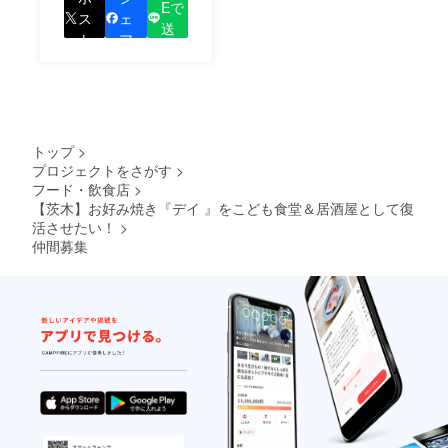
Eで
しているプロジェクト
ス
ェ
送
の良さを知ってもらい
ト
ア
る
ましょう！
トップ
>
プロジェクトをさがす
>
フード・飲食店
>
【茨木】お好み焼き『デイ 』をこども食堂＆居酒屋として復
活させたい！
>
仲間募集