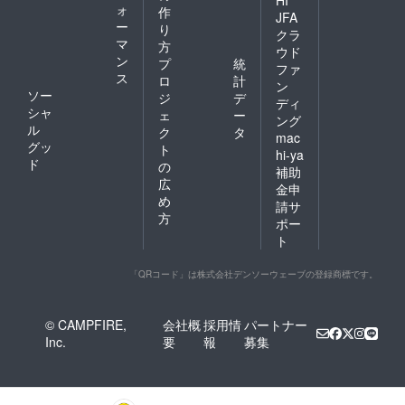
HI
ォ
作
JFA
ー
り
クラ
マ
方
ウド
ン
プ
統
ファ
ス
ロ
計
ン
ソー
ジ
デ
ディ
シャ
ェ
ー
ング
ル
ク
タ
mac
グッ
ト
hi-ya
ド
の
補助
広
金申
め
請サ
方
ポー
ト
「QRコード」は株式会社デンソーウェーブの登録商標です。
© CAMPFIRE,
会社概
採用情
パートナー
Inc.
要
報
募集