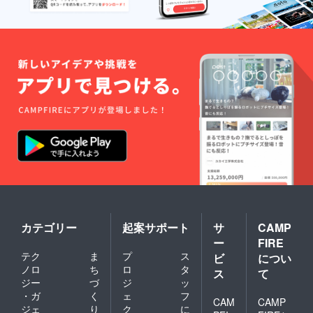
カテゴリー
起案サポート
サ
CAMP
ー
FIRE
テク
ま
プ
ス
ビ
につい
ノロ
ち
ロ
タ
ス
て
ジー
づ
ジ
ッ
・ガ
く
ェ
フ
CAM
CAMP
ジェ
り
ク
に