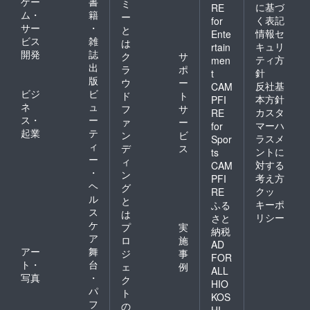
ゲー
書
ミ
に基づ
RE
ム・
籍
ー
く表記
for
サー
・
と
情報セ
Ente
ビス
雑
は
キュリ
rtain
開発
誌
ク
サ
ティ方
men
出
ラ
ポ
針
t
版
ウ
ー
反社基
CAM
ビジ
ビ
ド
ト
本方針
PFI
ネ
ュ
フ
サ
カスタ
RE
ス・
ー
ァ
ー
マーハ
for
起業
テ
ン
ビ
ラスメ
Spor
ィ
デ
ス
ントに
ts
ー
ィ
対する
CAM
・
ン
考え方
PFI
ヘ
グ
クッ
RE
ル
と
キーポ
ふる
ス
は
リシー
さと
ケ
プ
実
納税
ア
ロ
施
AD
アー
舞
ジ
事
FOR
ト・
台
ェ
例
ALL
写真
・
ク
HIO
パ
ト
KOS
フ
の