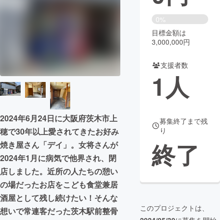
まちづくり・地域活性化
0%
目標金額は
3,000,000円
CAMPFIRE for Social Good
CAMPFIRE Creation
CAMPFIREふるさと納税
machi-ya
コミュニティ
支援者数
1
人
2024年6月24日に大阪府茨木市上
募集終了まで残
り
穂で30年以上愛されてきたお好み
終了
焼き屋さん「デイ」。女将さんが
2024年1月に病気で他界され、閉
店しました。近所の人たちの憩い
の場だったお店をこども食堂兼居
酒屋として残し続けたい！そんな
このプロジェクトは、
想いで常連客だった茨木駅前整骨