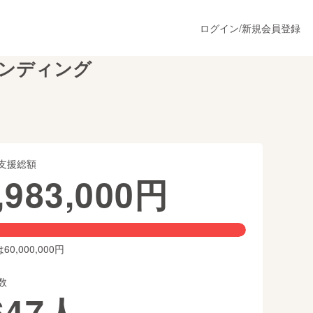
ログイン
/
新規会員登録
ァンディング
うすぐ公開されます
支援総額
プロダクト
,983,000
円
ファッション
スポーツ
0,000,000円
数
ア
ソーシャルグッド
647
人