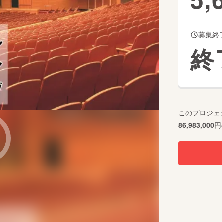
募集終
CAMPFIRE for Social Good
CAMPFIRE Creation
終
CAMPFIREふるさと納税
machi-ya
コミュニティ
このプロジェ
86,983,000
円