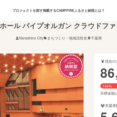
プロジェクトを探す
掲載する
CAMPFIREふるさと納税とは？
ホール パイプオルガン クラウドフ
Narashino City
まちづくり・地域活性化
千葉県
注目のリターン
注目の新着プロジェクト
募集終了が近いプロジェクト
も
現在の
音楽
舞台・パフォーマンス
86
ゲーム・サービス開発
フード・飲食店
144%
書籍・雑誌出版
アニメ・漫画
目標金額は6
支援者
チャレンジ
ビューティー・ヘルスケ
5,