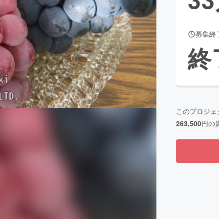
募集終
CAMPFIRE for Social Good
CAMPFIRE Creation
終
CAMPFIREふるさと納税
machi-ya
コミュニティ
このプロジェ
263,500
円の