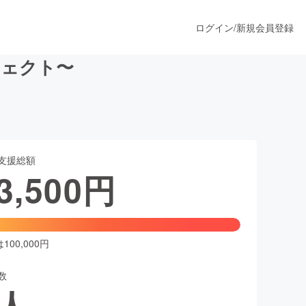
ログイン
/
新規会員登録
ジェクト〜
うすぐ公開されます
支援総額
プロダクト
3,500
円
ファッション
スポーツ
00,000円
数
ア
ソーシャルグッド
人