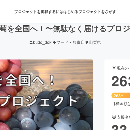
プロジェクトを掲載するには
はじめる
プロジェクトをさがす
萄を全国へ！〜無駄なく届けるプロ
budo_doki
フード・飲食店
山梨県
注目のリターン
注目の新着プロジェクト
募集終了が近いプロジェクト
も
現在の
音楽
舞台・パフォーマンス
26
ゲーム・サービス開発
フード・飲食店
263%
書籍・雑誌出版
アニメ・漫画
目標金額は1
支援者
チャレンジ
ビューティー・ヘルスケ
33