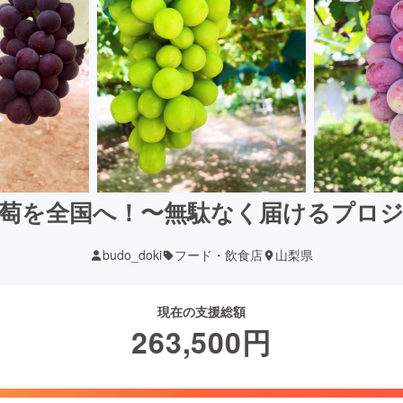
萄を全国へ！〜無駄なく届けるプロ
budo_doki
フード・飲食店
山梨県
現在の支援総額
263,500
円