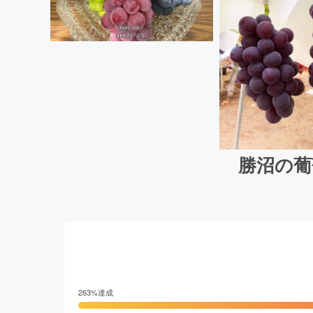
勝沼の葡
263
%達成