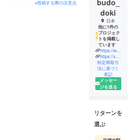
budo_
※投稿する際の注意点
doki
日本
他に1件の
プロジェク
トを掲載し
ています
https://www.instagram.com/budo__doki?igsh=aXE2YW4wc3d2MDc0
https://x.com/heracoltd
特定商取引
法に基づく
表記
メッセー
ジを送る
リターンを
選ぶ
目標金額