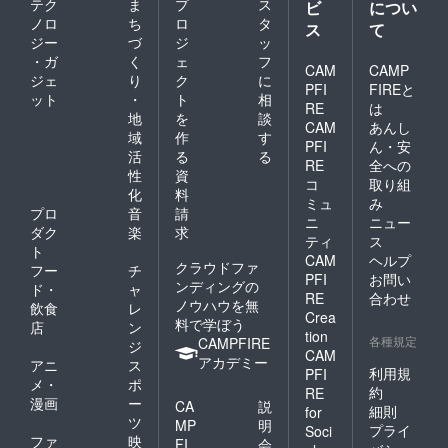
テク
ま
プ
ス
ビ
につい
ノロ
ち
ロ
タ
ス
て
ジー
づ
ジ
ッ
・ガ
く
ェ
フ
CAM
CAMP
ジェ
り
ク
に
PFI
FIREと
ット
・
ト
相
RE
は
地
を
談
CAM
あんし
域
作
す
PFI
ん・安
活
る
る
RE
全への
性
資
コ
取り組
化
料
ミュ
み
プロ
音
請
ニ
ニュー
ダク
楽
求
ティ
ス
ト
CAM
ヘルプ
クラウドファ
フー
チ
PFI
お問い
ンディングの
ド・
ャ
RE
合わせ
ノウハウを無
飲食
レ
Crea
料で学ぼう
店
ン
tion
各種規定
CAMPFIRE
ジ
CAM
アカデミー
アニ
ス
利用規
PFI
メ・
ポ
約
RE
漫画
ー
CA
説
細則
for
ツ
MP
明
プライ
Soci
ファ
映
FI
会