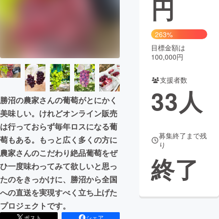
円
まちづくり・地域活性化
263%
目標金額は
CAMPFIRE for Social Good
CAMPFIRE Creation
100,000円
CAMPFIREふるさと納税
machi-ya
コミュニティ
支援者数
33
人
勝沼の農家さんの葡萄がとにかく
美味しい。けれどオンライン販売
は行っておらず毎年ロスになる葡
募集終了まで残
萄もある。もっと広く多くの方に
り
農家さんのこだわり絶品葡萄をぜ
終了
ひ一度味わってみて欲しいと思っ
たのをきっかけに、勝沼から全国
への直送を実現すべく立ち上げた
プロジェクトです。
ポスト
シェア