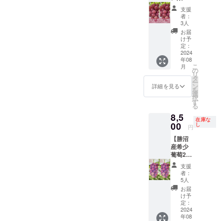
箱︎☆ク
通常便
場合が
支援
イーン
(常温便)
ござい
者：
ニーナ
※農産物
ます。
3人
を2房お
の為、1
※葡萄の
お届
届けい
房あた
梱包や
け予
たしま
りの重
定：
配送に
す。
2024
量は目
つきま
年08
【重
安とな
して、
こ
月
量】(目
りま
の
最善を
リ
安）1房
す。 ※
タ
尽くし
ー
あたり
配送中
ン
ます。
詳細を見る
を
500g前
に実が
選
択
後 【配
取れて
す
る
送方
しまう
8,5
法】通
場合が
在庫な
常便(常
00
ござい
し
円
温便) ※
ます。
【勝沼
農産物
※葡萄の
産希少
の為、1
梱包や
葡萄2房
房あた
配送に
セッ
りの重
つきま
支援
ト】安
量は目
して、
者：
芸ク
安とな
最善を
5人
イーン×
りま
尽くし
お届
安芸ク
す。 ※
ます。
け予
イーン
配送中
定：
(送料込)
2024
に実が
年08
勝沼産
取れて