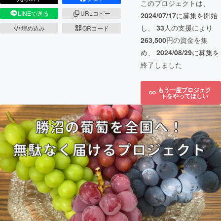
このプロジェクトは、
LINEで送る
URLコピー
2024/07/17
に募集を開始
し、
33
人の支援により
埋め込み
QRコード
263,500
円の資金を集
め、
2024/08/29
に募集を
終了しました
もう一度プロジェク
トをやってほしい