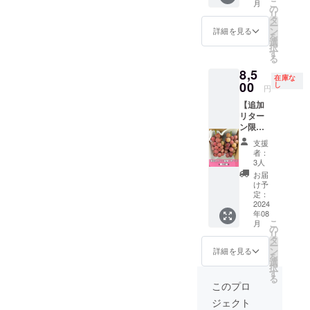
こ
月
安芸ク
しまう
の
リ
イーン
場合が
タ
ー
を2房お
ござい
ン
詳細を見る
を
届けい
ます。
選
択
たしま
※葡萄の
す
る
す。
梱包や
8,5
【重
配送に
在庫な
量】(目
00
つきま
し
円
安）1房
して、
【追加
あたり
最善を
リター
600g前
尽くし
ン限定3
後 【配
ます。
箱】勝
送方
支援
沼産希
法】通
者：
少葡萄
常便(常
3人
安芸ク
温便)
お届
イーン
【賞味
け予
を2房お
期限、
定：
届けい
2024
保存方
年08
たしま
法】到
こ
月
す。
着後、
の
リ
【重
30分~1
タ
ー
量】(目
時間程
ン
詳細を見る
を
安）1房
冷やし
選
択
あたり
てから
す
る
600g前
できる
このプロ
後 【配
だけお
ジェクト
送方
早めに