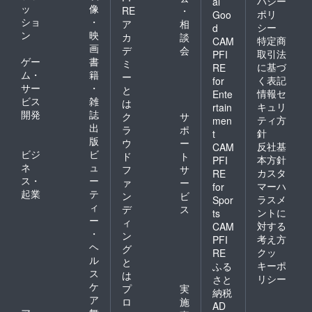
バシー
al
ッ
像
RE
・
ポリ
Goo
ショ
・
ア
相
シー
d
ン
映
カ
談
特定商
CAM
画
デ
会
取引法
PFI
ゲー
書
ミ
に基づ
RE
ム・
籍
ー
く表記
for
サー
・
と
情報セ
Ente
ビス
雑
は
キュリ
rtain
開発
誌
ク
サ
ティ方
men
出
ラ
ポ
針
t
版
ウ
ー
反社基
CAM
ビジ
ビ
ド
ト
本方針
PFI
ネ
ュ
フ
サ
カスタ
RE
ス・
ー
ァ
ー
マーハ
for
起業
テ
ン
ビ
ラスメ
Spor
ィ
デ
ス
ントに
ts
ー
ィ
対する
CAM
・
ン
考え方
PFI
ヘ
グ
クッ
RE
ル
と
キーポ
ふる
ス
は
リシー
さと
ケ
プ
実
納税
ア
ロ
施
AD