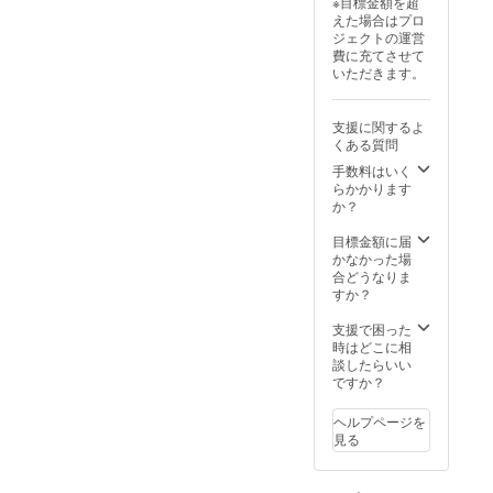
※目標金額を超
めいた
場合が
えた場合はプロ
しま
ござい
ジェクトの運営
す。 ※
ます。
費に充てさせて
農産物
※葡萄の
いただきます。
の為、1
梱包や
房あた
配送に
りの重
つきま
支援に関するよ
量は目
して、
くある質問
安とな
最善を
りま
尽くし
手数料はいく
す。 ※
ます。
らかかります
配送中
か？
に実が
取れて
目標金額に届
しまう
かなかった場
場合が
合どうなりま
ござい
すか？
ます。
※葡萄の
支援で困った
梱包や
時はどこに相
配送に
談したらいい
つきま
ですか？
して、
最善を
ヘルプページを
尽くし
見る
ます。