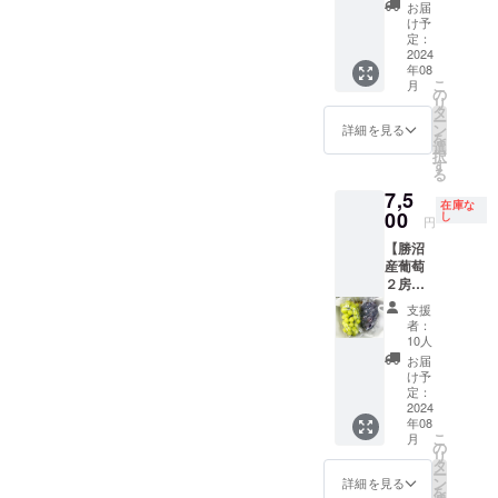
ンマス
方法】
は、2~3
お届
カット
通常便
日目安
け予
とク
(常温便)
定：
をお勧
イーン
2024
【賞味
めいた
年08
ニーナ
期限、
しま
こ
月
を1房ず
保存方
の
す。 ※
リ
つお届
法】到
タ
農産物
ー
けいた
着後、
ン
の為、1
詳細を見る
を
しま
30分~1
選
房あた
択
す。
時間程
す
りの重
る
【重
冷やし
量は目
7,5
量】(目
てから
安とな
在庫な
安）
00
できる
し
りま
円
シャイ
だけお
す。 ※
【勝沼
ンマス
早めに
配送中
産葡萄
カット1
お召し
に実が
２房
房あた
上がり
取れて
セッ
り
頂くこ
しまう
支援
ト】
700~80
とをお
場合が
者：
シャイ
0g前
勧めい
10人
ござい
ンマス
後、ク
たしま
ます。
お届
カット×
イーン
す。冷
け予
※葡萄の
ピオー
ニーナ1
定：
蔵保存
梱包や
ネ(送料
2024
房あた
される
配送に
年08
込) 勝沼
り500g
場合
つきま
こ
月
産シャ
前後
の
は、2~3
して、
リ
インマ
【配送
タ
日目安
最善を
ー
スカッ
方法】
ン
をお勧
詳細を見る
尽くし
を
トとピ