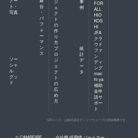
アー
舞
ジ
事
FOR
ト・
台
ェ
例
ALL
写真
・
ク
HIO
パ
ト
KOS
フ
の
HI
ォ
作
JFA
ー
り
クラ
マ
方
ウド
ン
プ
統
ファ
ス
ロ
計
ン
ソー
ジ
デ
ディ
シャ
ェ
ー
ング
ル
ク
タ
mac
グッ
ト
hi-ya
ド
の
補助
広
金申
め
請サ
方
ポー
ト
「QRコード」は株式会社デンソーウェーブの登録商標です。
© CAMPFIRE,
会社概
採用情
パートナー