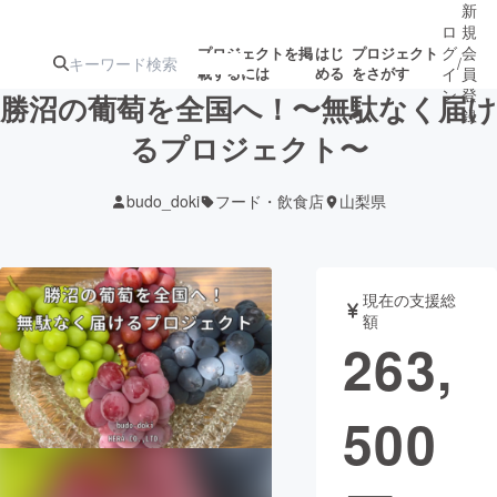
新
ロ
規
グ
会
プロジェクトを掲
はじ
プロジェクト
/
載するには
める
をさがす
イ
員
ン
登
勝沼の葡萄を全国へ！〜無駄なく届け
録
るプロジェクト〜
人気のプロ
注目のリ
注目の新着プロ
募集終了が近いプ
もうすぐ公開
budo_doki
フード・飲食店
山梨県
ジェクト
ターン
ジェクト
ロジェクト
されます
アート・写真
音楽
現在の支援総
額
263,
テクノロジー・ガジェット
ゲーム・サ
500
映像・映画
書籍・雑誌
ビジネス・起業
チャレンジ