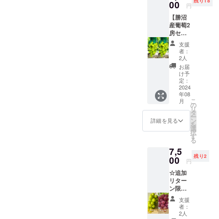
残り18
700~80
00
円
0g前後
【勝沼
【配送
産葡萄2
方法】
房セッ
通常便
ト】
(常温便)
支援
シャイ
【賞味
者：
ンマス
期限、
2人
カット×
保存方
お届
シャイ
法】到
け予
ンマス
着後、
定：
カット
2024
30分~1
年08
(送料込)
時間程
こ
月
勝沼産
冷やし
の
リ
シャイ
てから
タ
ー
ンマス
できる
ン
詳細を見る
を
カット
だけお
選
択
を2房お
早めに
す
る
届けい
お召し
7,5
たしま
上がり
残り2
す。
00
頂くこ
円
【重
とをお
☆追加
量】(目
勧めい
リター
安）1房
たしま
ン限定4
あたり
す。冷
箱︎☆勝
700~80
蔵保存
支援
沼産
0g前後
される
者：
シャイ
【配送
場合
2人