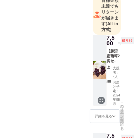
未達でも
リターン
が届きま
す
(All-in
方式)
7,5
残り16
00
円
【勝沼
産葡萄2
房セッ
ト】ピ
支援
オーネ×
者：
ピオー
4人
ネ(送料
お届
込) 勝沼
け予
産ピ
定：
オーネ
2024
年08
を2房お
こ
月
届けい
の
リ
たしま
タ
ー
す。
ン
詳細を見る
を
【重
選
択
量】(目
す
る
安）1房
7,5
あたり