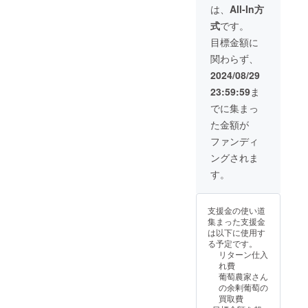
法】通
お召し
は、
All-In方
常便(常
上がり
式
です。
温便)
頂くこ
【賞味
とをお
目標金額に
期限、
勧めい
関わらず、
保存方
たしま
法】到
す。冷
2024/08/29
着後、
蔵保存
23:59:59
ま
30分~1
される
時間程
場合
でに集まっ
冷やし
は、2~3
た金額が
てから
日目安
できる
をお勧
ファンディ
だけお
めいた
ングされま
早めに
しま
お召し
す。 ※
す。
上がり
農産物
頂くこ
の為、1
とをお
房あた
支援金の使い道
勧めい
りの重
集まった支援金
たしま
量は目
は以下に使用す
す。冷
安とな
る予定です。
蔵保存
りま
リターン仕入
される
す。 ※
れ費
場合
配送中
葡萄農家さん
は、2~3
に実が
の余剰葡萄の
日目安
取れて
買取費
をお勧
しまう