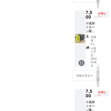
通常便
選
めいた
ます。
択
オーネ
(常温便)
す
しま
る
を1房ず
※農産物
す。 ※
7,5
つお届
の為、1
農産物
在庫な
けいた
00
房あた
し
の為、1
円
しま
りの重
房あた
☆追加
す。
量は目
りの重
リター
【重
安とな
量は目
ン限定5
量】(目
りま
安とな
箱︎☆勝
安）1房
す。 ※
りま
支援
沼産
あたり
配送中
す。 ※
者：
シャイ
700~80
に実が
5人
配送中
ンマス
0g前後
取れて
に実が
お届
カット
【配送
しまう
け予
取れて
とピ
方法】
定：
場合が
しまう
オーネ
2024
通常便
ござい
場合が
年08
を1房ず
(常温便)
ます。
ござい
こ
月
つお届
※農産物
の
※葡萄の
ます。
リ
けいた
の為、1
タ
梱包や
※葡萄の
ー
しま
房あた
ン
配送に
詳細を見る
梱包や
を
す。
りの重
選
つきま
配送に
択
【重
量は目
す
して、
つきま
る
量】(目
安とな
最善を
して、
7,5
安）1房
りま
尽くし
最善を
在庫な
あたり
00
す。 ※
し
ます。
尽くし
円
700~80
配送中
ます。
☆追加
0g前後
に実が
リター
【配送
取れて
ン限定3
方法】
しまう