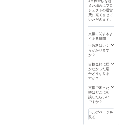
※目標金額を超
めいた
場合が
えた場合はプロ
しま
ござい
ジェクトの運営
す。 ※
ます。
費に充てさせて
農産物
※葡萄の
いただきます。
の為、1
梱包や
房あた
配送に
りの重
つきま
支援に関するよ
量は目
して、
くある質問
安とな
最善を
りま
尽くし
手数料はいく
す。 ※
ます。
らかかります
配送中
か？
に実が
取れて
目標金額に届
しまう
かなかった場
場合が
合どうなりま
ござい
すか？
ます。
※葡萄の
支援で困った
梱包や
時はどこに相
配送に
談したらいい
つきま
ですか？
して、
最善を
ヘルプページを
尽くし
見る
ます。