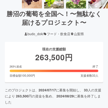
勝沼の葡萄を全国へ！〜無駄なく
届けるプロジェクト〜
budo_doki
フード・飲食店
山梨県
現在の支援総額
263,500
円
終了
263
%達成
目標金額
100,000
円
支援者数
33
人
このプロジェクトは、
2024/07/17
に募集を開始し、
33
人の支援
により
263,500
円の資金を集め、
2024/08/29
に募集を終了しま
した