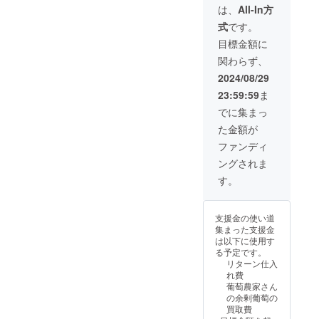
法】通
お召し
は、
All-In方
常便(常
上がり
式
です。
温便)
頂くこ
【賞味
とをお
目標金額に
期限、
勧めい
関わらず、
保存方
たしま
法】到
す。冷
2024/08/29
着後、
蔵保存
23:59:59
ま
30分~1
される
時間程
場合
でに集まっ
冷やし
は、2~3
た金額が
てから
日目安
できる
をお勧
ファンディ
だけお
めいた
ングされま
早めに
しま
お召し
す。 ※
す。
上がり
農産物
頂くこ
の為、1
とをお
房あた
支援金の使い道
勧めい
りの重
集まった支援金
たしま
量は目
は以下に使用す
す。冷
安とな
る予定です。
蔵保存
りま
リターン仕入
される
す。 ※
れ費
場合
配送中
葡萄農家さん
は、2~3
に実が
の余剰葡萄の
日目安
取れて
買取費
をお勧
しまう