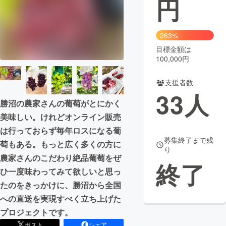
円
まちづくり・地域活性化
263%
目標金額は
CAMPFIRE for Social Good
CAMPFIRE Creation
100,000円
CAMPFIREふるさと納税
machi-ya
コミュニティ
支援者数
33
人
勝沼の農家さんの葡萄がとにかく
美味しい。けれどオンライン販売
は行っておらず毎年ロスになる葡
募集終了まで残
萄もある。もっと広く多くの方に
り
農家さんのこだわり絶品葡萄をぜ
終了
ひ一度味わってみて欲しいと思っ
たのをきっかけに、勝沼から全国
への直送を実現すべく立ち上げた
プロジェクトです。
ポスト
シェア