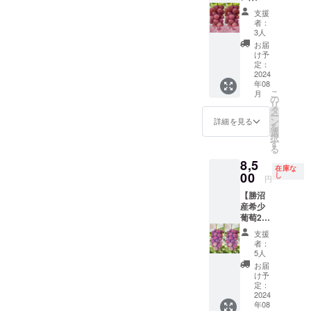
箱︎☆ク
通常便
場合が
支援
イーン
(常温便)
ござい
者：
ニーナ
※農産物
ます。
3人
を2房お
の為、1
※葡萄の
お届
届けい
房あた
梱包や
け予
たしま
りの重
定：
配送に
す。
2024
量は目
つきま
年08
【重
安とな
して、
こ
月
量】(目
りま
の
最善を
リ
安）1房
す。 ※
タ
尽くし
ー
あたり
配送中
ン
ます。
詳細を見る
を
500g前
に実が
選
択
後 【配
取れて
す
る
送方
しまう
8,5
法】通
場合が
在庫な
常便(常
00
ござい
し
円
温便) ※
ます。
【勝沼
農産物
※葡萄の
産希少
の為、1
梱包や
葡萄2房
房あた
配送に
セッ
りの重
つきま
支援
ト】安
量は目
して、
者：
芸ク
安とな
最善を
5人
イーン×
りま
尽くし
お届
安芸ク
す。 ※
ます。
け予
イーン
配送中
定：
(送料込)
2024
に実が
年08
勝沼産
取れて