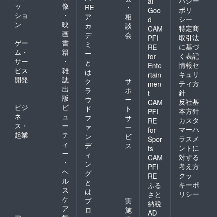
バシー
al
ッ
像
RE
・
ポリ
Goo
ショ
・
ア
相
シー
d
ン
映
カ
談
特定商
CAM
画
デ
会
取引法
PFI
ゲー
書
ミ
に基づ
RE
ム・
籍
ー
く表記
for
サー
・
と
情報セ
Ente
ビス
雑
は
キュリ
rtain
開発
誌
ク
サ
ティ方
men
出
ラ
ポ
針
t
版
ウ
ー
反社基
CAM
ビジ
ビ
ド
ト
本方針
PFI
ネ
ュ
フ
サ
カスタ
RE
ス・
ー
ァ
ー
マーハ
for
起業
テ
ン
ビ
ラスメ
Spor
ィ
デ
ス
ントに
ts
ー
ィ
対する
CAM
・
ン
考え方
PFI
ヘ
グ
クッ
RE
ル
と
キーポ
ふる
ス
は
リシー
さと
ケ
プ
実
納税
ア
ロ
施
AD