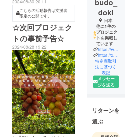
budo_
2024/08/30 20:11
doki
こちらの活動報告は支援者
限定の公開です。
日本
☆次回プロジェク
他に1件の
プロジェク
トの事前予告☆
トを掲載し
ています
2024/08/28 19:22
https://www.instagram.com/budo__doki?igsh=aXE2YW4wc3d2MDc0
https://x.com/heracoltd
特定商取引
法に基づく
表記
メッセー
ジを送る
リターンを
選ぶ
目標金額