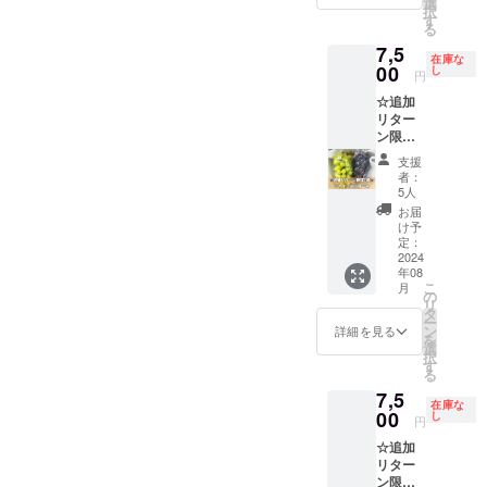
通常便
選
めいた
ます。
択
オーネ
(常温便)
す
しま
る
を1房ず
※農産物
す。 ※
7,5
つお届
の為、1
農産物
在庫な
けいた
00
房あた
し
の為、1
円
しま
りの重
房あた
☆追加
す。
量は目
りの重
リター
【重
安とな
量は目
ン限定5
量】(目
りま
安とな
箱︎☆勝
安）1房
す。 ※
りま
支援
沼産
あたり
配送中
す。 ※
者：
シャイ
700~80
に実が
5人
配送中
ンマス
0g前後
取れて
に実が
お届
カット
【配送
しまう
け予
取れて
とピ
方法】
定：
場合が
しまう
オーネ
2024
通常便
ござい
場合が
年08
を1房ず
(常温便)
ます。
ござい
こ
月
つお届
※農産物
の
※葡萄の
ます。
リ
けいた
の為、1
タ
梱包や
※葡萄の
ー
しま
房あた
ン
配送に
詳細を見る
梱包や
を
す。
りの重
選
つきま
配送に
択
【重
量は目
す
して、
つきま
る
量】(目
安とな
最善を
して、
7,5
安）1房
りま
尽くし
最善を
在庫な
あたり
00
す。 ※
し
ます。
尽くし
円
700~80
配送中
ます。
☆追加
0g前後
に実が
リター
【配送
取れて
ン限定3
方法】
しまう