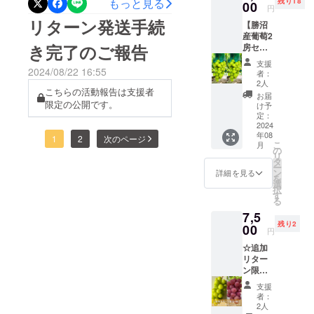
しい希少葡萄を食べてみて
もっと見る
残り18
700~80
00
円
0g前後
うございます。8月下旬頃よ
ほしい」を実施予定です。
リターン発送手続
【勝沼
【配送
り、安芸クイーンの子であ
産葡萄2
方法】
新たなプロジェクトでは、9
き完了のご報告
房セッ
通常便
るクイーンニーナが収穫時
ト】
月に収穫を迎える希少品種
(常温便)
支援
シャイ
【賞味
2024/08/22 16:55
者：
期を迎えました。新たにリ
である赤シャインマスカッ
ンマス
期限、
2人
こちらの活動報告は支援者
カット×
保存方
ターンとしても追加しまし
お届
トとマイハートが初登場し
シャイ
限定の公開です。
法】到
け予
たので宜しければご覧くだ
ンマス
着後、
定：
ます。8月に続き収穫を迎え
カット
2024
30分~1
さい。片親に安芸クイーン
年08
(送料込)
ているシャインマスカット
時間程
1
2
次のページ
こ
月
勝沼産
冷やし
の
を持つクイーンニーナ。
リ
も引き続きお選び頂けるよ
シャイ
てから
タ
ー
ンマス
できる
「安芸津20号」✕「安芸ク
ン
詳細を見る
う、全３品種を組み合わせ
を
カット
だけお
選
択
イーン」の交配種で、2011
を2房お
早めに
す
たリターンを5種類ご提供予
る
届けい
お召し
年に品種登録されたぶどう
7,5
たしま
定です。20箱限定で、プロ
上がり
残り2
す。
00
頂くこ
です。旧系統名である「安
円
ジェクト公開期間も10日間
【重
とをお
☆追加
量】(目
勧めい
芸津27号」の「27」と、ス
ほどをみております。次回
リター
安）1房
たしま
ン限定4
ペイン語で女の子を意味す
あたり
す。冷
プロジェクトの詳細につき
箱︎☆勝
700~80
蔵保存
支援
るNINA（ニーニャ）にちな
沼産
0g前後
ましては、宜しければ下記
される
者：
シャイ
【配送
場合
2人
んで「クイーンニーナ」と