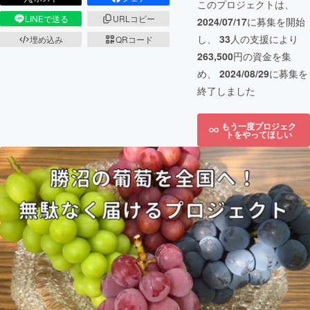
このプロジェクトは、
LINEで送る
URLコピー
2024/07/17
に募集を開始
し、
33
人の支援により
埋め込み
QRコード
263,500
円の資金を集
め、
2024/08/29
に募集を
終了しました
もう一度プロジェク
トをやってほしい