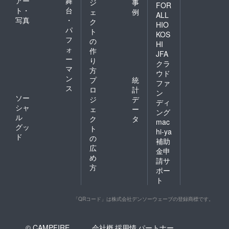
アー
舞
ジ
事
FOR
ト・
台
ェ
例
ALL
写真
・
ク
HIO
パ
ト
KOS
フ
の
HI
ォ
作
JFA
ー
り
クラ
マ
方
ウド
ン
プ
統
ファ
ス
ロ
計
ン
ソー
ジ
デ
ディ
シャ
ェ
ー
ング
ル
ク
タ
mac
グッ
ト
hi-ya
ド
の
補助
広
金申
め
請サ
方
ポー
ト
「QRコード」は株式会社デンソーウェーブの登録商標です。
© CAMPFIRE,
会社概
採用情
パートナー