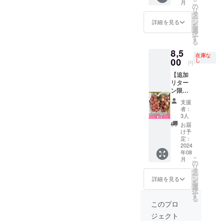
こ
月
安芸ク
しまう
の
リ
イーン
場合が
タ
ー
を2房お
ござい
ン
詳細を見る
を
届けい
ます。
選
択
たしま
※葡萄の
す
る
す。
梱包や
8,5
【重
配送に
在庫な
量】(目
00
つきま
し
円
安）1房
して、
【追加
あたり
最善を
リター
600g前
尽くし
ン限定3
後 【配
ます。
箱】勝
送方
支援
沼産希
法】通
者：
少葡萄
常便(常
3人
安芸ク
温便)
お届
イーン
【賞味
け予
を2房お
期限、
定：
届けい
2024
保存方
年08
たしま
法】到
こ
月
す。
着後、
の
リ
【重
30分~1
タ
ー
量】(目
時間程
ン
詳細を見る
を
安）1房
冷やし
選
択
あたり
てから
す
る
600g前
できる
このプロ
後 【配
だけお
ジェクト
送方
早めに