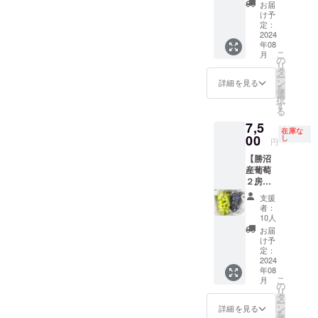
限定公開URLをご参照くだ
ンマス
方法】
は、2~3
お届
カット
通常便
日目安
け予
命名されました。外観は安
さい。(公開までに内容は多
とク
(常温便)
定：
をお勧
イーン
2024
芸クイーンのような果皮の
【賞味
めいた
少変更になる場合がござい
年08
ニーナ
期限、
しま
こ
月
グラデーションは見られま
を1房ず
保存方
の
ます)https://camp-
す。 ※
リ
つお届
法】到
タ
農産物
せんが、ピンク色が実に美
ー
fire.jp/projects/787205/previ
けいた
着後、
ン
の為、1
詳細を見る
を
しま
30分~1
選
房あた
しい赤系葡萄です。果肉は
択
ew?
す。
時間程
す
りの重
る
【重
安芸クイーンに比べ白っぽ
冷やし
量は目
token=2u41w3yq&amp;utm_
7,5
量】(目
てから
安とな
在庫な
い印象です。フォクシー香
安）
00
できる
し
campaign=cp_po_share_c_
りま
円
シャイ
だけお
す。 ※
と呼ばれるグレープジュー
【勝沼
msg_projects_show非常に
ンマス
早めに
配送中
産葡萄
カット1
お召し
に実が
スのような甘い香気のある
強い台風10号が接近してお
２房
房あた
上がり
取れて
セッ
り
品種です。安芸クイーン同
頂くこ
しまう
支援
ります。十分ご注意くださ
ト】
700~80
とをお
場合が
者：
様酸が少なく甘いのが特徴
シャイ
0g前
勧めい
10人
い。
ござい
ンマス
後、ク
たしま
ます。
お届
の品種ですが、時間を置く
カット×
イーン
す。冷
け予
※葡萄の
ピオー
ニーナ1
定：
蔵保存
梱包や
とより一層甘く感じられま
ネ(送料
2024
房あた
される
配送に
年08
込) 勝沼
り500g
す。
場合
つきま
こ
月
産シャ
前後
の
は、2~3
して、
リ
インマ
【配送
タ
日目安
最善を
ー
スカッ
方法】
ン
をお勧
詳細を見る
尽くし
を
トとピ