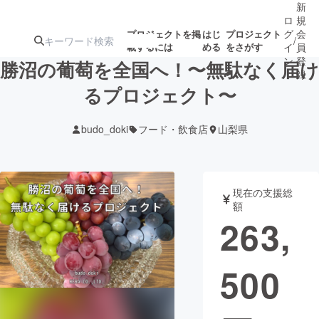
新
ロ
規
グ
会
プロジェクトを掲
はじ
プロジェクト
/
載するには
める
をさがす
イ
員
ン
登
勝沼の葡萄を全国へ！〜無駄なく届け
録
るプロジェクト〜
人気のプロ
注目のリ
注目の新着プロ
募集終了が近いプ
もうすぐ公開
budo_doki
フード・飲食店
山梨県
ジェクト
ターン
ジェクト
ロジェクト
されます
アート・写真
音楽
現在の支援総
額
263,
テクノロジー・ガジェット
ゲーム・サ
500
映像・映画
書籍・雑誌
ビジネス・起業
チャレンジ