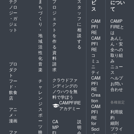
テク
ま
プ
ス
ビ
につい
ノロ
ち
ロ
タ
ス
て
ジー
づ
ジ
ッ
・ガ
く
ェ
フ
CAM
CAMP
ジェ
り
ク
に
PFI
FIREと
ット
・
ト
相
RE
は
地
を
談
CAM
あんし
域
作
す
PFI
ん・安
活
る
る
RE
全への
性
資
コ
取り組
化
料
ミュ
み
プロ
音
請
ニ
ニュー
ダク
楽
求
ティ
ス
ト
CAM
ヘルプ
クラウドファ
フー
チ
PFI
お問い
ンディングの
ド・
ャ
RE
合わせ
ノウハウを無
飲食
レ
Crea
料で学ぼう
店
ン
tion
各種規定
CAMPFIRE
ジ
CAM
アカデミー
アニ
ス
利用規
PFI
メ・
ポ
約
RE
漫画
ー
CA
説
細則
for
ツ
MP
明
プライ
Soci
ファ
映
FI
会