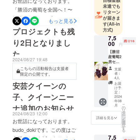
お世話になっております。
未達でも
「勝沼の葡萄を全国へ！〜
リターン
が届きま
無駄なく届けるプロジェク
もっと見る
す
(All-in
ト〜」プロジェクトオー
プロジェクトも残
方式)
ナーのbudo_dokiです。プロ
7,5
り2日となりまし
残り16
00
ジェクトも残り1日となりま
円
た
【勝沼
した。ここまでbudo-dokiの
産葡萄2
2024/08/27 19:48
活動を見届けてくださり、
房セッ
ト】ピ
こちらの活動報告は支援者
支援
改めて感謝申し上げます。
オーネ×
者：
限定の公開です。
ピオー
4人
ここで、次回プロジェクト
ネ(送料
安芸クイーンの
お届
込) 勝沼
の予告をさせて頂きたいと
け予
産ピ
定：
子、クイーンニー
思います。budo-dokiは、現
オーネ
2024
年08
を2房お
こ
行のプロジェクト終了後、
月
ナ追加のお知らせ
届けい
の
リ
たしま
タ
2024/08/23 12:00
新たなプロジェクトとして
ー
す。
ン
詳細を見る
を
お世話になっております。
【重
選
「【勝沼直送レア葡萄・限
択
量】(目
す
budo_dokiです。この度はご
る
定20箱】９月収穫の見目麗
安）1房
7,5
あたり
支援いただき誠にありがと